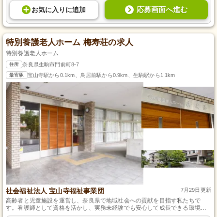
応募画面へ進む
お気に入り
に
追加
特別養護老人ホーム 梅寿荘の求人
特別養護老人ホーム
住所
奈良県生駒市門前町8-7
最寄駅
宝山寺駅から0.1km、鳥居前駅から0.9km、生駒駅から1.1km
社会福祉法人 宝山寺福祉事業団
7月29日更新
高齢者と児童施設を運営し、奈良県で地域社会への貢献を目指す私たちで
す。看護師として資格を活かし、実務未経験でも安心して成長できる環境を
提供します。看護や介護の業務を通じて、ご入居者さまのサポートをお願い