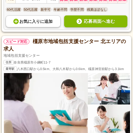
60代活躍
50代活躍
新卒可
年齢不問
学歴不問
残業ほぼなし
応募画面へ進む
お気に入り
に
追加
橿原市地域包括支援センター 北エリアの
スピード対応
求人
地域包括支援センター
住所
奈良県橿原市小綱町11-7
最寄駅
八木西口駅から0.5km、大和八木駅から0.6km、橿原神宮前駅から3.1km