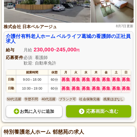
株式会社 日本ベルアージュ
8月7日更新
介護付有料老人ホーム ベルライフ葛城の看護師の正社員
求人
230,000
245,000
給与
月給
~
円
応募要件
必須: 看護師
歓迎: 自動車免許
就業時間
休憩
月
火
水
木
金
土
日
募集
募集
募集
募集
募集
募集
募集
日勤
9:00
18:00
60分
～
募集
募集
募集
募集
募集
募集
募集
日勤
10:00
19:00
60分
～
50代活躍
学歴不問
40代活躍
ブランク可
社会保険完備
残業ほぼなし
応募画面へ進む
お気に入り
に
追加
特別養護老人ホーム 郁慈苑の求人