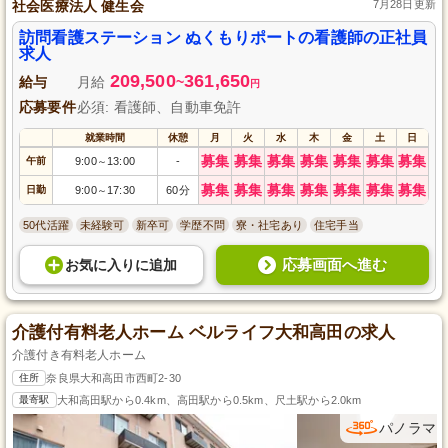
社会医療法人 健生会
7月28日更新
訪問看護ステーション ぬくもりポートの看護師の正社員
求人
209,500
361,650
給与
月給
~
円
応募要件
必須: 看護師、自動車免許
就業時間
休憩
月
火
水
木
金
土
日
募集
募集
募集
募集
募集
募集
募集
午前
9:00
13:00
-
～
募集
募集
募集
募集
募集
募集
募集
日勤
9:00
17:30
60分
～
50代活躍
未経験可
新卒可
学歴不問
寮・社宅あり
住宅手当
応募画面へ進む
お気に入り
に
追加
介護付有料老人ホーム ベルライフ大和高田の求人
介護付き有料老人ホーム
住所
奈良県大和高田市西町2-30
最寄駅
大和高田駅から0.4km、高田駅から0.5km、尺土駅から2.0km
パノラマ