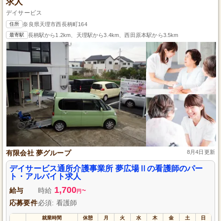
求人
デイサービス
住所
奈良県天理市西長柄町164
最寄駅
長柄駅から1.2km、天理駅から3.4km、西田原本駅から3.5km
有限会社 夢グループ
8月4日更新
デイサービス通所介護事業所 夢広場Ⅱの看護師のパー
ト・アルバイト求人
1,700
給与
時給
~
円
応募要件
必須: 看護師
就業時間
休憩
月
火
水
木
金
土
日