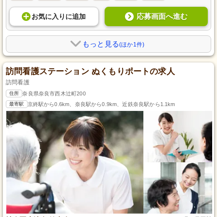
応募画面へ進む
お気に入り
に
追加
もっと見る
(ほか1件)
訪問看護ステーション ぬくもりポートの求人
訪問看護
住所
奈良県奈良市西木辻町200
最寄駅
京終駅から0.6km、奈良駅から0.9km、近鉄奈良駅から1.1km