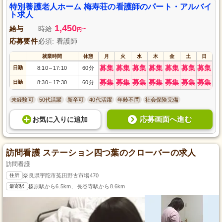
します。マイカー通勤も可能で、近鉄生駒駅からの送迎もあるため、通勤も
特別養護老人ホーム 梅寿荘の看護師のパート・アルバイ
便利です。
ト求人
1,450
給与
時給
~
円
応募要件
必須: 看護師
就業時間
休憩
月
火
水
木
金
土
日
募集
募集
募集
募集
募集
募集
募集
日勤
8:10
17:10
60分
～
募集
募集
募集
募集
募集
募集
募集
日勤
8:30
17:30
60分
～
未経験可
50代活躍
新卒可
40代活躍
年齢不問
社会保険完備
応募画面へ進む
お気に入り
に
追加
訪問看護 ステーション四つ葉のクローバーの求人
訪問看護
住所
奈良県宇陀市菟田野古市場470
最寄駅
榛原駅から6.5km、長谷寺駅から8.6km