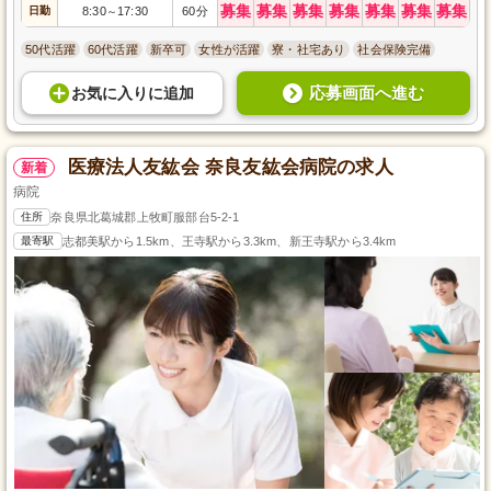
募集
募集
募集
募集
募集
募集
募集
日勤
8:30
17:30
60分
～
50代活躍
60代活躍
新卒可
女性が活躍
寮・社宅あり
社会保険完備
応募画面へ進む
お気に入り
に
追加
医療法人友紘会 奈良友紘会病院の求人
新着
病院
住所
奈良県北葛城郡上牧町服部台5-2-1
最寄駅
志都美駅から1.5km、王寺駅から3.3km、新王寺駅から3.4km