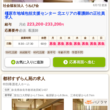
社会福祉法人 うねび会
8月7日更新
橿原市地域包括支援センター 北エリアの看護師の正社員
求人
223,200
233,200
給与
月給
~
円
応募要件
必須: 看護師
就業時間
休憩
月
火
水
木
金
土
日
募集
募集
募集
募集
募集
募集
募集
日勤
8:30
17:30
60分
～
50代活躍
未経験可
60代活躍
新卒可
年齢不問
学歴不問
応募画面へ進む
お気に入り
に
追加
都祁すずらん苑の求人
特別養護老人ホーム
住所
奈良県奈良市都祁友田町1437
最寄駅
室生口大野駅から7.5km、榛原駅から8.0km、三本松駅から8.7km
パノラマ