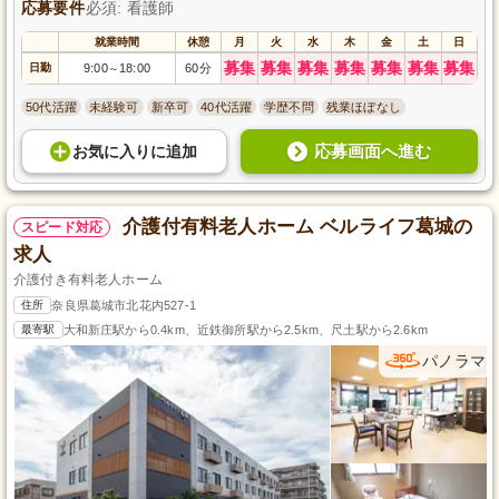
応募要件
必須: 看護師
就業時間
休憩
月
火
水
木
金
土
日
募集
募集
募集
募集
募集
募集
募集
日勤
9:00
18:00
60分
～
50代活躍
未経験可
新卒可
40代活躍
学歴不問
残業ほぼなし
応募画面へ進む
お気に入り
に
追加
介護付有料老人ホーム ベルライフ葛城の
スピード対応
求人
介護付き有料老人ホーム
住所
奈良県葛城市北花内527-1
最寄駅
大和新庄駅から0.4km、近鉄御所駅から2.5km、尺土駅から2.6km
パノラマ