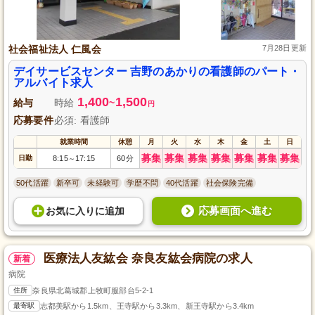
社会福祉法人 仁風会
7月28日更新
デイサービスセンター 吉野のあかりの看護師のパート・
アルバイト求人
1,400
1,500
給与
時給
~
円
応募要件
必須: 看護師
就業時間
休憩
月
火
水
木
金
土
日
募集
募集
募集
募集
募集
募集
募集
日勤
8:15
17:15
60分
～
50代活躍
新卒可
未経験可
学歴不問
40代活躍
社会保険完備
応募画面へ進む
お気に入り
に
追加
医療法人友紘会 奈良友紘会病院の求人
新着
病院
住所
奈良県北葛城郡上牧町服部台5-2-1
最寄駅
志都美駅から1.5km、王寺駅から3.3km、新王寺駅から3.4km