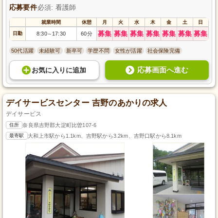
応募要件
必須: 看護師
就業時間
休憩
月
火
水
木
金
土
日
募集
募集
募集
募集
募集
募集
募集
日勤
8:30
17:30
60分
～
50代活躍
未経験可
新卒可
学歴不問
女性が活躍
社会保険完備
応募画面へ進む
お気に入り
に
追加
デイサービスセンター 吉野のあかりの求人
デイサービス
住所
奈良県吉野郡大淀町比曽107-6
最寄駅
大和上市駅から1.1km、吉野駅から3.2km、吉野口駅から8.1km