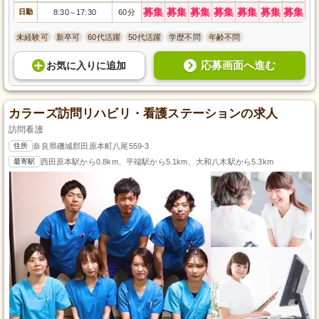
募集
募集
募集
募集
募集
募集
募集
日勤
8:30
17:30
60分
～
未経験可
新卒可
60代活躍
50代活躍
学歴不問
年齢不問
応募画面へ進む
お気に入り
に
追加
カラーズ訪問リハビリ・看護ステーションの求人
訪問看護
住所
奈良県磯城郡田原本町八尾559-3
最寄駅
西田原本駅から0.8km、平端駅から5.1km、大和八木駅から5.3km