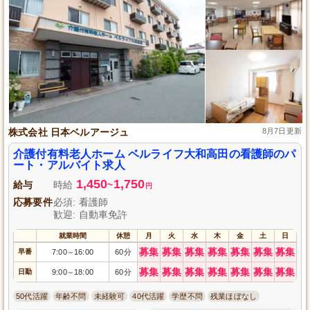
株式会社 日本ベルアージュ
8月7日更新
介護付有料老人ホーム ベルライフ大和高田の看護師のパ
ート・アルバイト求人
1,450
1,750
給与
時給
~
円
応募要件
必須: 看護師
歓迎: 自動車免許
就業時間
休憩
月
火
水
木
金
土
日
募集
募集
募集
募集
募集
募集
募集
早番
7:00
16:00
60分
～
募集
募集
募集
募集
募集
募集
募集
日勤
9:00
18:00
60分
～
50代活躍
年齢不問
未経験可
40代活躍
学歴不問
残業ほぼなし