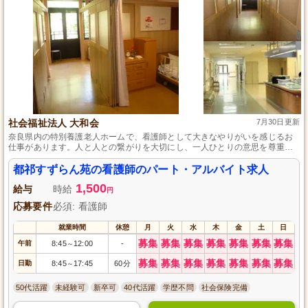
社会福祉法人 大和会
7月30日更新
奈良県内の特別養護老人ホームで、看護師として大きなやりがいを感じるお
仕事があります。人と人との繋がりを大切にし、一人ひとりの意思を尊重す
る職場で、看護師として未経験からでもスタートできます。ご利用者さまと
のコミュニケーションを通じて、服薬管理やバイタルチェックなどの看護業
都祁すずらん苑の看護師のパート・アルバイト求人
務全般に携わり、地域社会に貢献しませんか。
1,500
給与
時給
円
応募要件
必須: 看護師
就業時間
休憩
月
火
水
木
金
土
日
募集
募集
募集
募集
募集
募集
募集
午前
8:45
12:00
-
～
募集
募集
募集
募集
募集
募集
募集
日勤
8:45
17:45
60分
～
50代活躍
未経験可
新卒可
40代活躍
学歴不問
社会保険完備