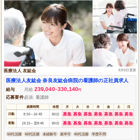
医療法人 友紘会
8月6日更新
医療法人友紘会 奈良友紘会病院の看護師の正社員求人
239,040
330,140
給与
月給
~
円
応募要件
必須: 看護師
就業時間
休憩
月
火
水
木
金
土
日
募集
募集
募集
募集
募集
募集
募集
日勤
8:30
16:45
60分
～
募集
募集
募集
募集
募集
募集
募集
夜勤
16:15
翌8:45
60分
～
50代活躍
60代活躍
未経験可
新卒可
40代活躍
学歴不問