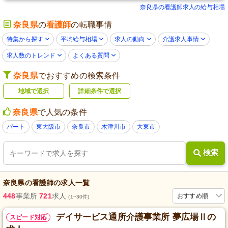
奈良県の看護師求人の給与相場
奈良県
の
看護師
の転職事情
特集から探す
平均給与相場
求人の動向
介護求人事情
求人数のトレンド
よくある質問
奈良県
でおすすめの検索条件
地域で選択
詳細条件で選択
奈良県
で人気の条件
パート
東大阪市
奈良市
木津川市
大東市
検索
奈良県
の
看護師
の求人一覧
448
事業所
721
求人
おすすめ順
(1~30件)
デイサービス通所介護事業所 夢広場Ⅱの
スピード対応