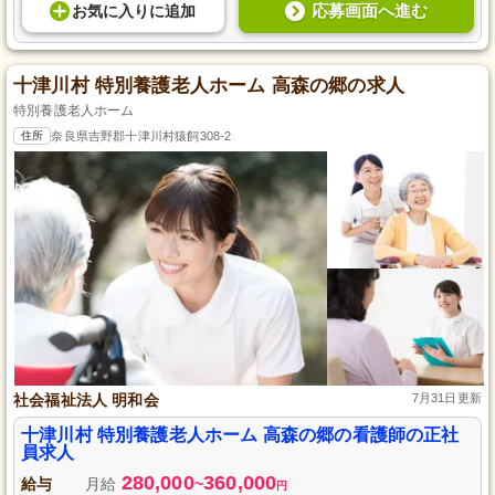
応募画面へ進む
お気に入り
に
追加
十津川村 特別養護老人ホーム 高森の郷の求人
特別養護老人ホーム
住所
奈良県吉野郡十津川村猿飼308-2
社会福祉法人 明和会
7月31日更新
十津川村 特別養護老人ホーム 高森の郷の看護師の正社
員求人
280,000
360,000
給与
月給
~
円