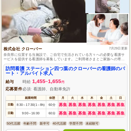
株式会社 クローバー
7月29日更新
奈良県に位置する当施設で、ご自宅で生活されている方々への必要な看護サ
ービスを提供する看護師を募集しています。ご利用者さまとご家族への寄り
添い、そして病院やその他の関連機関との連携を通じて、医療や看護の知識
を幅広く深めることができます。土日休みで、時給1600円から、訪問件数手
訪問看護 ステーション四つ葉のクローバーの看護師のパ
当もあり、やりがいと共にモチベーションアップも見込めます。
ート・アルバイト求人
1,455
1,655
給与
時給
~
円
応募要件
必須: 看護師、自動車免許
就業時間
休憩
月
火
水
木
金
土
日
募集
募集
募集
募集
募集
募集
募集
日勤
8:30
17:30(1
8h)
60分
～
～
募集
募集
募集
募集
募集
募集
募集
日勤
9:00
16:00
60分
～
50代活躍
年齢不問
新卒可
40代活躍
学歴不問
未経験可