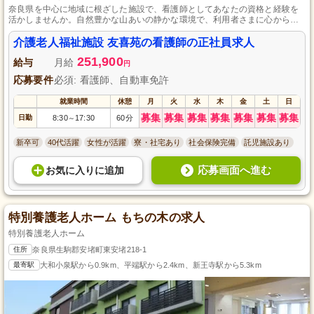
奈良県を中心に地域に根ざした施設で、看護師としてあなたの資格と経験を
活かしませんか。自然豊かな山あいの静かな環境で、利用者さまに心からの
介護を提供しています。敷地内駐車場完備でマイカー通勤が可能なため、通
勤の利便性も良好です。また、未経験者でも安心してスタートできる充実し
介護老人福祉施設 友喜苑の看護師の正社員求人
た研修制度があります。
251,900
給与
月給
円
応募要件
必須: 看護師、自動車免許
就業時間
休憩
月
火
水
木
金
土
日
募集
募集
募集
募集
募集
募集
募集
日勤
8:30
17:30
60分
～
新卒可
40代活躍
女性が活躍
寮・社宅あり
社会保険完備
託児施設あり
応募画面へ進む
お気に入り
に
追加
特別養護老人ホーム もちの木の求人
特別養護老人ホーム
住所
奈良県生駒郡安堵町東安堵218-1
最寄駅
大和小泉駅から0.9km、平端駅から2.4km、新王寺駅から5.3km