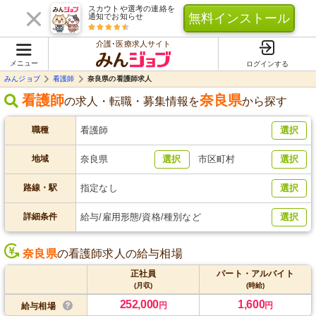
スカウトや選考の連絡を
無料インストール
通知でお知らせ
介護･医療求人サイト
メニュー
ログインする
みんジョブ
看護師
奈良県の看護師求人
看護師
奈良県
の求人・転職・募集情報を
から探す
職種
看護師
選択
地域
奈良県
選択
市区町村
選択
路線・駅
指定なし
選択
詳細条件
給与/雇用形態/資格/種別など
選択
奈良県
の看護師求人の給与相場
正社員
パート・アルバイト
(月収)
(時給)
252,000
1,600
円
円
給与相場