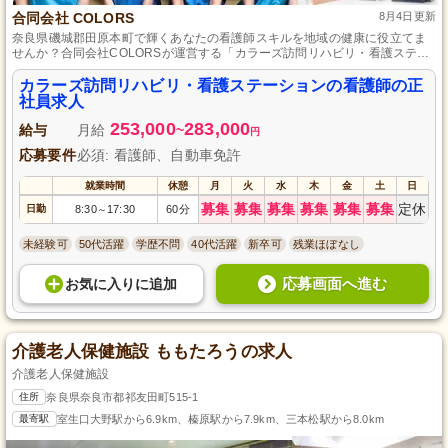
合同会社 COLORS
8月4日更新
奈良県磯城郡田原本町で輝くあなたの看護師スキルを地域の健康に役立てま
せんか？合同会社COLORSが運営する「カラーズ訪問リハビリ・看護ステー
ション」では、心温まる訪問看護サービスを提供しています。未経験でも安
心のサポート体制と充実のスキルアップ環境が整っており、利用者様の笑顔
カラーズ訪問リハビリ・看護ステーションの看護師の正
と「ありがとう」に出会える職場です。あなたの情熱を私たちと一緒に形に
社員求人
していきましょう。応募お待ちしています！
253,000
283,000
給与
月給
~
円
応募要件
必須: 看護師、自動車免許
就業時間
休憩
月
火
水
木
金
土
日
募集
募集
募集
募集
募集
募集
定休
日勤
8:30
17:30
60分
～
未経験可
50代活躍
学歴不問
40代活躍
新卒可
残業ほぼなし
応募画面へ進む
お気に入り
に
追加
介護老人保健施設 ももたろうの求人
介護老人保健施設
住所
奈良県奈良市都祁友田町515-1
最寄駅
室生口大野駅から6.9km、榛原駅から7.9km、三本松駅から8.0km