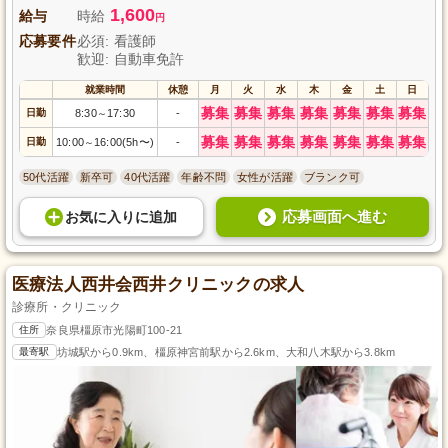
1,600
給与
時給
円
応募要件
必須: 看護師
歓迎: 自動車免許
就業時間
休憩
月
火
水
木
金
土
日
募集
募集
募集
募集
募集
募集
募集
日勤
8:30
17:30
-
～
募集
募集
募集
募集
募集
募集
募集
日勤
10:00
16:00(5h〜)
-
～
50代活躍
新卒可
40代活躍
年齢不問
女性が活躍
ブランク可
応募画面へ進む
お気に入り
に
追加
医療法人西井会西井クリニックの求人
診療所・クリニック
住所
奈良県橿原市光陽町100-21
最寄駅
坊城駅から0.9km、橿原神宮前駅から2.6km、大和八木駅から3.8km