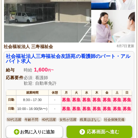
社会福祉法人 三寿福祉会
8月7日更新
社会福祉法人三寿福祉会友語苑の看護師のパート・アル
バイト求人
1,600
給与
時給
~
円
応募要件
必須: 看護師
歓迎: 自動車免許
就業時間
休憩
月
火
水
木
金
土
日
募集
募集
募集
募集
募集
募集
募集
日勤
8:30
17:30
-
～
募集
募集
募集
募集
募集
募集
募集
日勤
10:00
16:00(5h〜)
-
～
50代活躍
年齢不問
40代活躍
女性が活躍
残業ほぼなし
社会保険完備
応募画面へ進む
お気に入り
に
追加