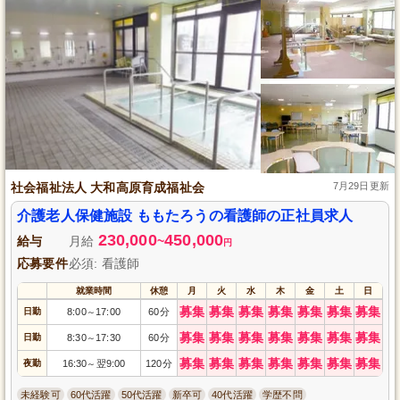
社会福祉法人 大和高原育成福祉会
7月29日更新
介護老人保健施設 ももたろうの看護師の正社員求人
230,000
450,000
給与
月給
~
円
応募要件
必須: 看護師
就業時間
休憩
月
火
水
木
金
土
日
募集
募集
募集
募集
募集
募集
募集
日勤
8:00
17:00
60分
～
募集
募集
募集
募集
募集
募集
募集
日勤
8:30
17:30
60分
～
募集
募集
募集
募集
募集
募集
募集
夜勤
16:30
翌9:00
120分
～
未経験可
60代活躍
50代活躍
新卒可
40代活躍
学歴不問