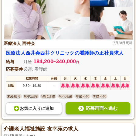
医療法人 西井会
7月28日更新
医療法人西井会西井クリニックの看護師の正社員求人
184,200
340,000
給与
月給
~
円
応募要件
必須: 看護師
就業時間
休憩
月
火
水
木
金
土
日
募集
募集
募集
募集
募集
募集
募集
日勤
9:30
19:30
-
～
未経験可
60代活躍
50代活躍
40代活躍
年齢不問
学歴不問
応募画面へ進む
お気に入り
に
追加
介護老人福祉施設 友幸苑の求人
特別養護老人ホーム