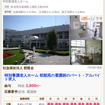
特別養護老人ホーム
住所
奈良県北葛城郡上牧町上牧4244
最寄駅
志都美駅から0.7km、王寺駅から4.3km、新王寺駅から4.4km
パノラマ
社会福祉法人 郁慈会
7月28日更新
特別養護老人ホーム 郁慈苑の看護師のパート・アルバイ
ト求人
1,600
給与
時給
~
円
応募要件
必須: 看護師
就業時間
休憩
月
火
水
木
金
土
日
募集
募集
募集
募集
募集
募集
募集
日勤
8:45
17:00
45分
～