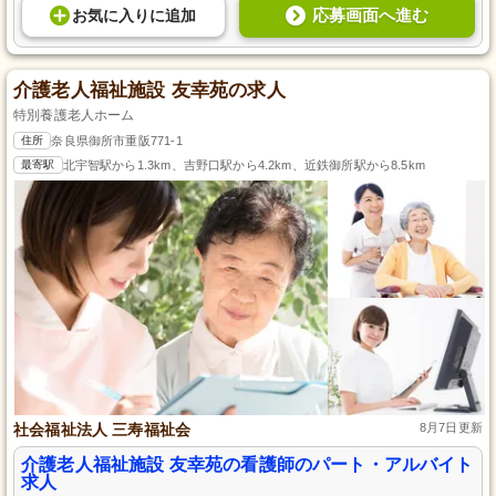
応募画面へ進む
お気に入り
に
追加
介護老人福祉施設 友幸苑の求人
特別養護老人ホーム
住所
奈良県御所市重阪771-1
最寄駅
北宇智駅から1.3km、吉野口駅から4.2km、近鉄御所駅から8.5km
社会福祉法人 三寿福祉会
8月7日更新
介護老人福祉施設 友幸苑の看護師のパート・アルバイト
求人