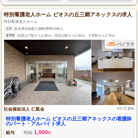
特別養護老人ホーム ビオスの丘三郷アネックスの求人
特別養護老人ホーム
住所
奈良県生駒郡三郷町勢野5048-1
最寄駅
信貴山下駅から1.8km、高安山駅から2.4km、王寺駅から2.7km
パノラマ
社会福祉法人 仁風会
8月7日更新
特別養護老人ホーム ビオスの丘三郷アネックスの看護師
のパート・アルバイト求人
1,500
給与
時給
円