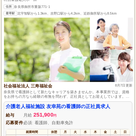
住所
奈良県御所市重阪771-1
最寄駅
北宇智駅から1.3km、吉野口駅から4.2km、近鉄御所駅から8.5km
社会福祉法人 三寿福祉会
8月7日更新
奈良県で看護師として新たなキャリアを築きませんか。本事業所では、資格
をお持ちの方なら経験の有無を問わず、正社員としてお迎えしています。未
経験者も、充実した新任研修と定期的な研修を通して、高いレベルの看護技
術と知識を身につけることができます。ご利用者さまの日常がより健康的で
介護老人福祉施設 友幸苑の看護師の正社員求人
楽しいものになるよう、あなたの力を貸してください。
251,900
給与
月給
円
応募要件
必須: 看護師、自動車免許
就業時間
休憩
月
火
水
木
金
土
日