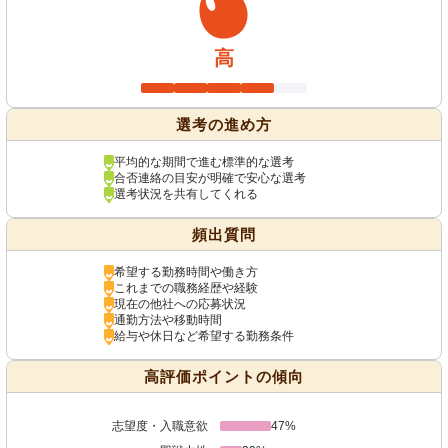
高
選考の進め方
平均的な期間で進む標準的な選考
合否連絡の目安が明確で安心な選考
選考状況を共有してくれる
頻出質問
希望する勤務時間や働き方
これまでの職務経歴や経験
現在の他社への応募状況
通勤方法や移動時間
給与や休日など希望する勤務条件
高評価ポイントの傾向
志望度・入職意欲
47%