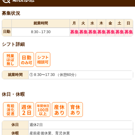
募集状況
就業時間
月
火
水
木
金
土
日
日勤
募集
募集
募集
募集
募集
募集
募集
8:30
17:30
～
シフト詳細
残
シ
就業時間
① 8:30〜17:30 （休憩60分）
業ほぼなし
フト相談可
休日・休暇
有
年間休日
休日
週休2日
給消化促進
100日以上
休暇
産前産後休業、育児休業