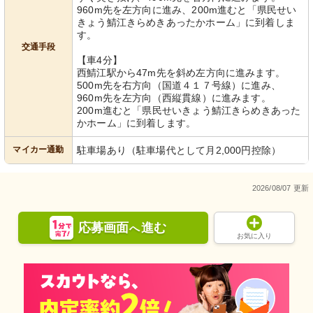
960m先を左方向に進み、200m進むと「県民せい
きょう鯖江きらめきあったかホーム」に到着しま
す。
交通手段
【車4分】
西鯖江駅から47m先を斜め左方向に進みます。
500m先を右方向（国道４１７号線）に進み、
960m先を左方向（西縦貫線）に進みます。
200m進むと「県民せいきょう鯖江きらめきあった
かホーム」に到着します。
マイカー通勤
駐車場あり（駐車場代として月2,000円控除）
2026/08/07 更新
応募画面
進む
へ
お気に入り