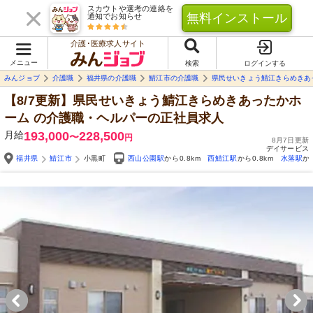
スカウトや選考の連絡を
無料インストール
通知でお知らせ
介護･医療求人サイト
メニュー
検索
ログインする
みんジョブ
介護職
福井県の介護職
鯖江市の介護職
県民せいきょう鯖江きらめきあ
【8/7更新】県民せいきょう鯖江きらめきあったかホ
ーム
の介護職・ヘルパーの正社員求人
月給
193,000
228,500
〜
円
8月7日更新
デイサービス
福井県
鯖江市
小黒町
西山公園駅
から0.8km
西鯖江駅
から0.8km
水落駅
か