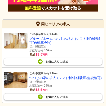
同じエリアの求人
この事業所から
1.6
km
グループホーム つつじの求人 (シフト制/未経験
可/自動車免許)
福井県鯖江市
水落駅から0.5km
18.5
月給
万円
お気に入り
に
追加
この事業所から
1.6
km
つつじの家の求人 (シフト制/未経験可/無資格可)
福井県鯖江市
水落駅から0.5km
18.5
月給
万円
お気に入り
に
追加