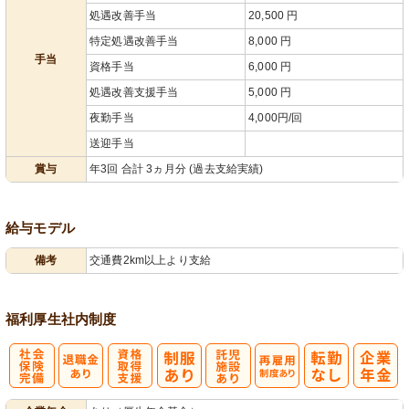
処遇改善手当
20,500 円
特定処遇改善手当
8,000 円
手当
資格手当
6,000 円
処遇改善支援手当
5,000 円
夜勤手当
4,000円/回
送迎手当
賞与
年3回 合計 3ヵ月分 (過去支給実績)
給与モデル
備考
交通費2km以上より支給
福利厚生
社内制度
社
資格取得支援
託
再雇用制度あ