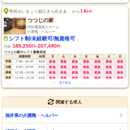
1.6
県民せいきょう鯖江きらめきあ... から
km
つつじの家
特別養護老人ホーム
介護職・ヘルパー
シフト制/未経験可/無資格可
185,250
207,480
月給
円
円
〜
つつじの家のシフト募集状況
就業時間
休憩
月
火
水
木
金
土
日
早番
7:00
～
16:00
60
分
募集
募集
募集
募集
募集
募集
募集
日勤
9:00
～
18:00
60
分
募集
募集
募集
募集
募集
募集
募集
遅番
11:00
～
20:00
60
分
募集
募集
募集
募集
募集
募集
募集
遅番
13:00
～
22:00
60
分
募集
募集
募集
募集
募集
募集
募集
夜勤
16:00
～
翌9:00
60
分
募集
募集
募集
募集
募集
募集
募集
深夜
22:00
～
翌7:00
60
分
募集
募集
募集
募集
募集
募集
募集
関連する求人
福井県の介護職・ヘルパー