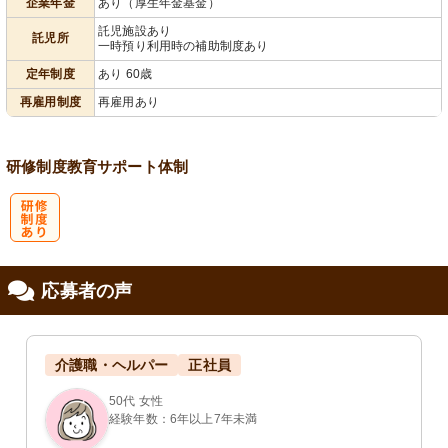
企業年金
あり（厚生年金基金）
会保険完備
あり
児施設あり
り
託児施設あり
託児所
一時預り利用時の補助制度あり
定年制度
あり 60歳
再雇用制度
再雇用あり
研修制度
教育
サポート体制
研
応募者の声
修制度あり
介護職・ヘルパー
正社員
50代 女性
経験年数：6年以上7年未満