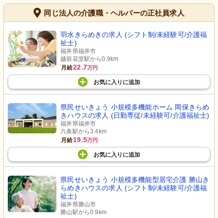
同じ法人の介護職・ヘルパーの正社員求人
羽水きらめきの求人 (シフト制/未経験可/介護福
祉士)
福井県福井市
越前花堂駅から0.9km
22.7
月給
万円
お気に入り
に
追加
県民せいきょう 小規模多機能ホーム 岡保きらめ
きハウスの求人 (日勤専従/未経験可/介護福祉士)
福井県福井市
六条駅から3.4km
19.5
月給
万円
お気に入り
に
追加
県民せいきょう 小規模多機能型居宅介護 勝山き
らめきハウスの求人 (シフト制/未経験可/介護福
祉士)
福井県勝山市
勝山駅から0.9km