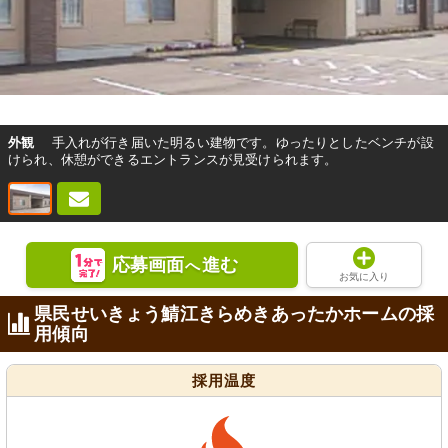
外観
手入れが行き届いた明るい建物です。ゆったりとしたベンチが設
けられ、休憩ができるエントランスが見受けられます。
応募画面
進む
へ
お気に入り
県民せいきょう鯖江きらめきあったかホームの採
用傾向
採用温度