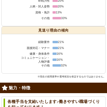
即戦力性
20%
人柄・対人姿勢
20%
資格・免許
13%
その他
33%
見送り理由の傾向
経験要件
21%
面接対応・マナー
21%
健康・身体条件
16%
コミュニケーション・
16%
人物評価
その他
32%
※現在の採用基準や選考状況を保証するものではありません。
魅力・特徴
各種手当を支給いたします♪働きやすい職場づくり