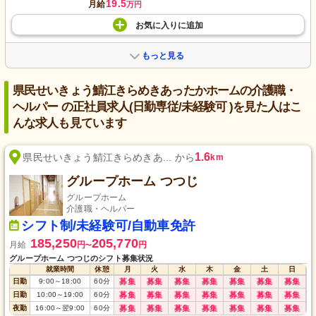
19.5
月給
万円
お気に入り
に
追加
もっと見る
県民せいきょう鯖江きらめきあったかホームの介護職・
ヘルパー の正社員求人(日勤専従/未経験可 )を見た人はこ
んな求人も見ています
1.6
県民せいきょう鯖江きらめきあ... から
km
グループホーム つつじ
グループホーム
介護職・ヘルパー
シフト制/未経験可/自動車免許
185,250
205,770
月給
円
円
〜
グループホーム つつじのシフト募集状況
就業時間
休憩
月
火
水
木
金
土
日
日勤
9:00
～
18:00
60
分
募集
募集
募集
募集
募集
募集
募集
日勤
10:00
～
19:00
60
分
募集
募集
募集
募集
募集
募集
募集
夜勤
16:00
～
翌9:00
60
分
募集
募集
募集
募集
募集
募集
募集