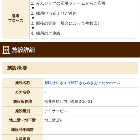
1. みんジョブの応募フォームからご応募
▼
2. 採用担当者よりご連絡
選考
▼
プロセス
3. 面接の実施（場合によって複数回）
▼
4. 採用のご連絡
施設詳細
施設概要
施設名称
県民せいきょう鯖江きらめきあったかホーム
カナ名称
-
施設所在地
福井県鯖江市小黒町3-10-21
施設種別
デイサービス
地上階・地下階
地上階1階
施設利用階数
-
入居定員
-