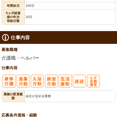
年間休日
109日
6ヵ月経過
後の年次
10日
有給日数
仕事内容
募集職種
介護職・ヘルパー
仕事内容
レク企画・運
業務の変更範
会社が定める業務
囲
営
応募条件
資格・経験