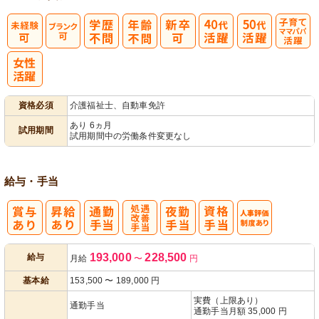
子育てママパ
パ活躍
資格必須
介護福祉士、自動車免許
あり 6ヵ月
試用期間
試用期間中の労働条件変更なし
給与・手当
処
人事評価制度
193,000
228,500
給与
月給
〜
円
遇改善手当
あり
基本給
153,500
〜
189,000
円
実費（上限あり）
通勤手当
通勤手当月額 35,000 円