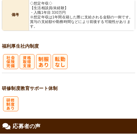
◇想定年収◇
【生活相談員/未経験】
・入職1年目 330万円
備考
※想定年収は1年間在籍した際に支給される金額の一例です。
賞与の支給額や勤務時間などにより前後する可能性がありま
す。
福利厚生
社内制度
社
資格取得支援
会保険完備
あり
研修制度
教育
サポート体制
研
応募者の声
修制度あり