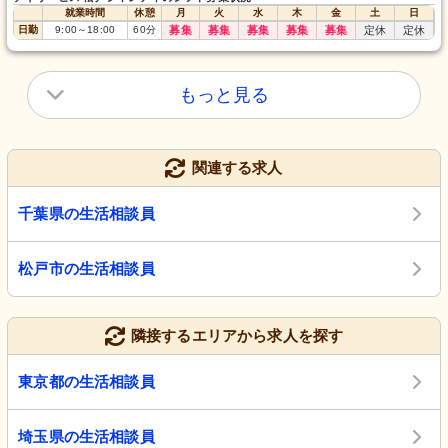
就業時間
休憩
月
火
水
木
金
土
日
日勤
9:00
～
18:00
60
分
募集
募集
募集
募集
募集
定休
定休
もっと見る
関連する求人
千葉県の生活相談員
松戸市の生活相談員
隣接するエリアから求人を探す
東京都の生活相談員
埼玉県の生活相談員