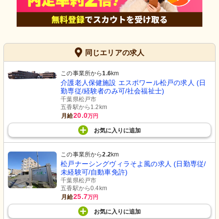
同じエリアの求人
この事業所から
1.6
km
介護老人保健施設 エスポワール松戸の求人 (日
勤専従/経験者のみ可/社会福祉士)
千葉県松戸市
五香駅から1.2km
20.0
月給
万円
お気に入り
に
追加
この事業所から
2.2
km
松戸ナーシングヴィラそよ風の求人 (日勤専従/
未経験可/自動車免許)
千葉県松戸市
五香駅から0.4km
25.7
月給
万円
お気に入り
に
追加