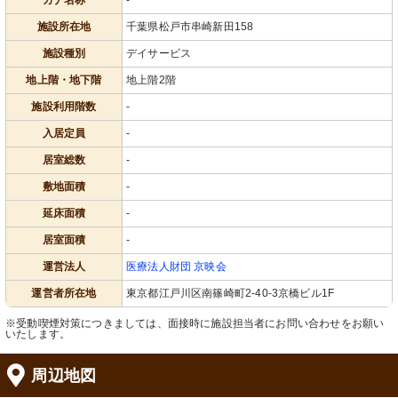
カナ名称
-
施設所在地
千葉県松戸市串崎新田158
施設種別
デイサービス
地上階・地下階
地上階2階
施設利用階数
-
入居定員
-
居室総数
-
敷地面積
-
延床面積
-
居室面積
-
運営法人
医療法人財団 京映会
運営者所在地
東京都江戸川区南篠崎町2-40-3京橋ビル1F
※受動喫煙対策につきましては、面接時に施設担当者にお問い合わせをお願い
いたします。
周辺地図