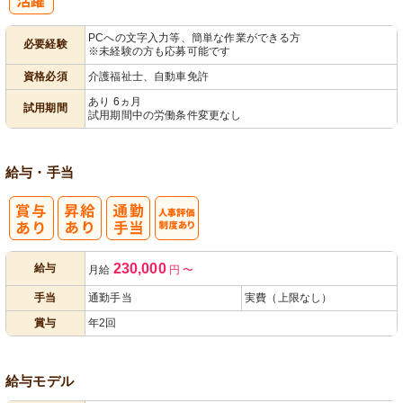
パ活躍
PCへの文字入力等、簡単な作業ができる方
必要経験
※未経験の方も応募可能です
資格必須
介護福祉士、自動車免許
あり 6ヵ月
試用期間
試用期間中の労働条件変更なし
給与・手当
人事評価制度
230,000
給与
月給
円
〜
あり
手当
通勤手当
実費（上限なし）
賞与
年2回
給与モデル