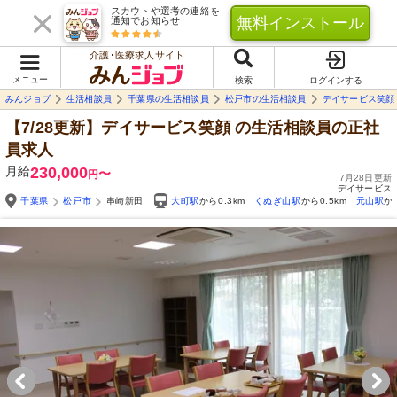
スカウトや選考の連絡を
無料インストール
通知でお知らせ
介護･医療求人サイト
メニュー
検索
ログインする
みんジョブ
生活相談員
千葉県の生活相談員
松戸市の生活相談員
デイサービス笑顔
【7/28更新】デイサービス笑顔
の生活相談員の正社
員求人
月給
230,000
〜
円
7月28日更新
デイサービス
千葉県
松戸市
串崎新田
大町駅
から0.3km
くぬぎ山駅
から0.5km
元山駅
か