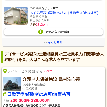
この事業所から
3.4
km
あずみ苑高塚新田の求人 (日勤専従/未経験可)
千葉県松戸市
秋山駅から0.8km
23.2
月給
万円
お気に入り
に
追加
もっと見る
デイサービス笑顔の生活相談員 の正社員求人(日勤専従/未
経験可 )を見た人はこんな求人も見ています
3.7
デイサービス笑顔 から
km
介護老人保健施設 島村洗心苑
介護老人保健施設
生活相談員
日勤専従/経験者のみ可/無資格可
200,000
230,000
月給
円
円
〜
介護老人保健施設 島村洗心苑のシフト募集状況