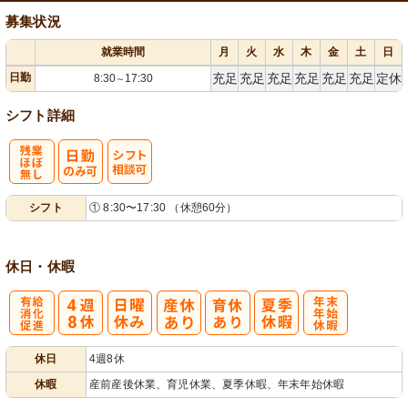
募集状況
就業時間
月
火
水
木
金
土
日
日勤
充足
充足
充足
充足
充足
充足
定休
8:30
17:30
～
シフト詳細
残
シ
シフト
① 8:30〜17:30 （休憩60分）
業ほぼなし
フト相談可
休日・休暇
有
年
休日
4週8休
給消化促進
末年始休暇
休暇
産前産後休業、育児休業、夏季休暇、年末年始休暇