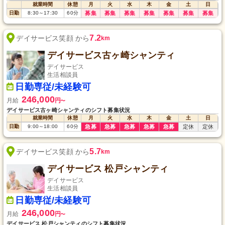
就業時間
休憩
月
火
水
木
金
土
日
日勤
8:30
～
17:30
60
分
募集
募集
募集
募集
募集
募集
募集
7.2
デイサービス笑顔 から
km
デイサービス古ヶ崎シャンティ
デイサービス
生活相談員
日勤専従/未経験可
246,000
月給
円
〜
デイサービス古ヶ崎シャンティのシフト募集状況
就業時間
休憩
月
火
水
木
金
土
日
日勤
9:00
～
18:00
60
分
急募
急募
急募
急募
急募
定休
定休
5.7
デイサービス笑顔 から
km
デイサービス 松戸シャンティ
デイサービス
生活相談員
日勤専従/未経験可
246,000
月給
円
〜
デイサービス 松戸シャンティのシフト募集状況