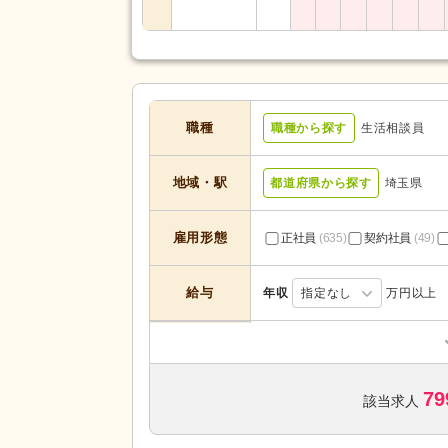
職種
職種から探す
生活相談員
地域・駅
都道府県から探す
埼玉県
雇用形態
正社員
(635)
契約社員
(49)
給与
年収
指定なし
万円以上
デイサービス
(323)
介護付き有料老人ホーム
(85)
79
高齢者住宅
(4)
該当求人
サービスの種
類
介護医療院・療養病床
(3)