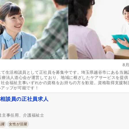
修）
(30)
精神保健福祉士
(222)
社会福祉主事任用
(361)
介護支援専門員（ケアマネジャー）
自動車免許
(428)
(179)
週休2日
(207)
4週8休
(70)
土日祝休み
(7)
土曜休み
(6)
年間休日110日以上
(211)
年間休日120日以上
(39)
育休あり
(771)
介護休業
(366)
8
夏季休暇
(158)
冬季休暇
(77)
leにて生活相談員として正社員を募集中です。埼玉県越谷市にある当施
医療法人道心会が運営しており、地域に根ざしたケアサービスを提供
、社会福祉主事いずれかの資格をお持ちの方を歓迎。資格取得支援制
社会保険完備
(790)
研修制度あり
(716)
ルアップが可能です！
昇給あり
(777)
復職支援あり
(136)
生活相談員の正社員求人
日・祝給与アップ
(16)
住宅手当
(259)
人事評価制度あり
(716)
処遇改善手当
(225)
福祉主事任用、介護福祉士
託児施設あり
(61)
資格手当
(370)
活躍
女性が活躍
扶養手当
(132)
再雇用制度あり
(292)