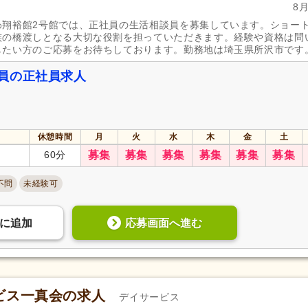
8
わ翔裕館2号館では、正社員の生活相談員を募集しています。ショー
族の橋渡しとなる大切な役割を担っていただきます。経験や資格は問
したい方のご応募をお待ちしております。勤務地は埼玉県所沢市です
員の正社員求人
休憩時間
月
火
水
木
金
土
60分
募集
募集
募集
募集
募集
募集
不問
未経験可
応募画面へ進む
に
追加
ビス一真会の求人
デイサービス