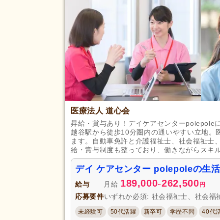
応募資格
社会福祉士
(554)
主任介護支援専門員
(9)
完全週休2日
(125)
土日休み
(43)
日曜休み
(103)
休日・休暇
産休あり
(701)
医療法人 道心会
看護休暇
(158)
昇給・賞与あり！デイケアセンターpolepo
年末年始休暇
(127)
越谷駅から徒歩10分圏内の通いやすい立地。
ます。自動車免許と介護福祉士、社会福祉士
賞与あり
(629)
給・賞与制度も整っており、働きながらスキ
企業年金
(109)
デイ ケアセンター polepoleの
退職金あり
(430)
189,000
262,500
給与
給与・手当
月給
~
円
通勤手当
(676)
福利厚生
応募要件
いずれか必須: 社会福祉士、社会
夜勤手当
(100)
未経験可
50代活躍
新卒可
学歴不問
40代
扶養控除内考慮あり
(52)