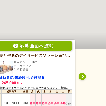
応募画面
へ
進む
美と健康のデイサービスソラーレ＆ひだまり
有限会社 
越谷駅から0.4Km
大麻
デイサービス
居
生活相談員
生
日勤専従/未経験可/介護福祉士
日勤専従/経
245,000
1,330
給
時給
円
〜
円
〜
美と健康のデイサービスソラーレ＆ひだまりのシフト募集状況
有限会社 ナトーラ
就業時間
休憩
月
火
水
木
金
土
日
就業時間
勤
8:30
～
18:00
60
分
募集
募集
募集
募集
募集
募集
定休
日勤
8:30
～
17:30