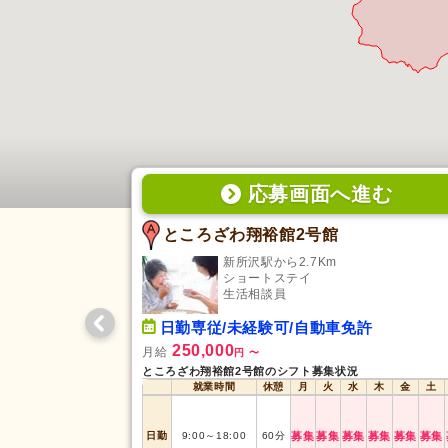
応募画面
へ
進む
ところざわ翔裕館2号館
新所沢駅から2.7Km
ショートステイ
生活相談員
日勤専従/未経験可/自動車免許
250,000
月給
円
〜
ところざわ翔裕館2号館のシフト募集状況
就業時間
休憩
月
火
水
木
金
土
日勤
9:00
～
18:00
60
分
募集
募集
募集
募集
募集
募集