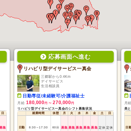
応募画面
へ
進む
リハビリ型デイサービス一真会
三郷駅から0.4Km
デイサービス
生活相談員
日勤専従/未経験可/介護福祉士
180,000
270,000
月給
月
円
〜
円
リハビリ型デイサービス一真会のシフト募集状況
日
就業時間
休憩
月
火
水
木
金
土
日
募集
日勤
8:30
～
17:30
60
分
募集
募集
募集
募集
募集
定休
定休
日