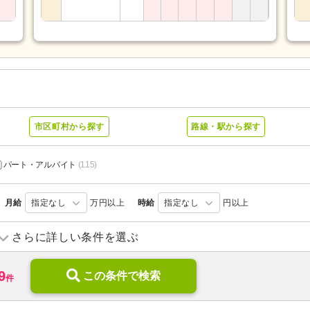
市区町村から探す
路線・駅から探す
パート・アルバイト
(115)
月給
指定なし
万円以上
時給
指定なし
円以上
ショートステイ
(59)
住宅型有料老人ホーム
(8)
さらに詳しい条件を選ぶ
サービス付き高齢者向け住宅
(29)
ケアハウス
(6)
9
特別養護老人ホーム
この条件で検索
(75)
介護老人保健施設
(44)
件
地域包括支援センター
(47)
病院
(38)