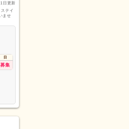
月1日更新
トステイ
いませ
。
日
募集