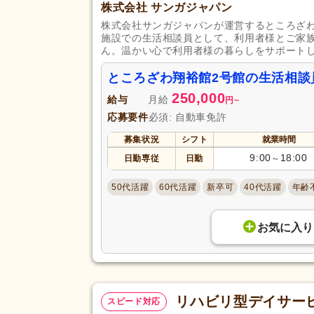
株式会社 サンガジャパン
株式会社サンガジャパンが運営するところざ
施設での生活相談員として、利用者様とご家
ん。温かい心で利用者様の暮らしをサポート
ところざわ翔裕館2号館の生活相談
250,000
給与
月給
円
~
応募要件
必須: 自動車免許
募集状況
シフト
就業時間
9:00
18:00
日勤専従
日勤
～
50代活躍
60代活躍
新卒可
40代活躍
年齢
お気に入り
リハビリ型デイサー
スピード対応