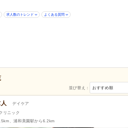
障がい者支援
(41)
歯科診療所・技工所
(5)
求人数のトレンド
よくある質問
新規オープン
(14)
無資格可
(63)
学歴不問
(725)
年齢不問
(572)
子育てママパパ活躍
(717)
40代活躍
(717)
60代活躍
(220)
ネイル可
(49)
ハローワーク求人を除く
(306)
掲載24時間以内
(5)
掲載7日以内
(27)
掲載14日以内
(47)
女性が活躍
(713)
スピード対応
(99)
覧
並び替え：
おすすめ順
シフト制
(65)
日勤のみ可
(726)
午後のみ可
(16)
時短勤務相談可
(105)
求人
デイケア
週2日から可
(20)
週3日から可
(10)
器クリニック
シフト相談可
(715)
即日勤務可
(85)
5km、浦和美園駅から6.2km
31)
実務者研修（旧ヘルパー1級・基礎研
介護福祉士
(528)