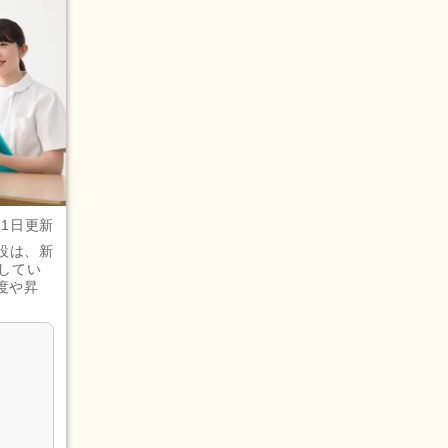
月1日更新
設は、新
してい
度や昇