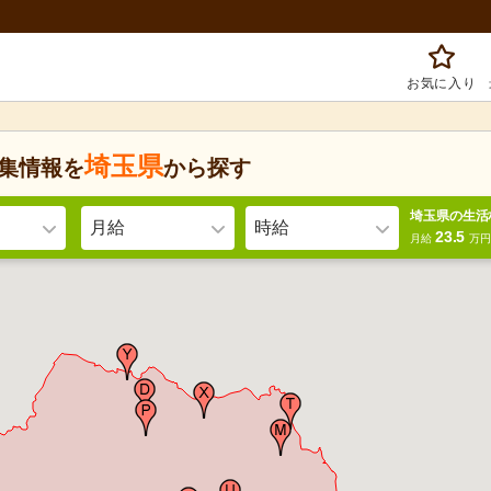
お気に入り
埼玉県
集情報を
から探す
埼玉県の生活
月給
時給
23.5
月給
万