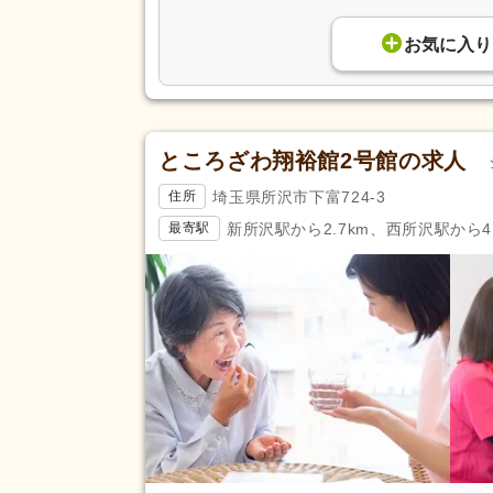
正社員登用あり
(95)
お気に入り
駅近
(215)
アクセス
バイク通勤可
(166)
ところざわ翔裕館2号館の求人
埼玉県所沢市下富724-3
住所
新所沢駅から2.7km、西所沢駅から4.
最寄駅