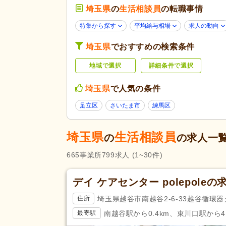
診療所・クリニック
(9)
埼玉県
の
生活相談員
の転職事情
薬局・ドラッグストア
(2)
特集から探す
平均給与相場
求人の動向
未経験可
(499)
埼玉県
でおすすめの検索条件
ブランク可
(718)
地域で選択
詳細条件で選択
新卒可
(611)
50代活躍
(707)
応募条件・こ
埼玉県
で人気の条件
だわり
Web面接可
(38)
足立区
さいたま市
練馬区
掲載3日以内
(19)
掲載30日以内
(135)
埼玉県
生活相談員
の
の求人一
急募
(54)
665
事業所
799
求人
(1~30件)
残業ほぼなし
(626)
午前のみ可
(11)
デイ ケアセンター polepoleの
勤務形態
週1日から可
(20)
埼玉県越谷市南越谷2-6-33越谷循環
住所
週4日から可
(5)
南越谷駅から0.4km、東川口駅から4.
最寄駅
初任者研修（旧ヘルパー2級）
(