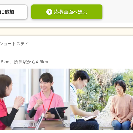
副業可
(59)
応募画面へ進む
に
追加
自動車通勤可
(584)
自転車通勤可
(712)
ショートステイ
5km、所沢駅から4.9km