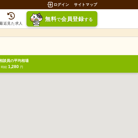
ログイン
サイトマップ
無料
会員登録
で
する
最近見た求人
相談員の平均相場
1,280
円
時給
円