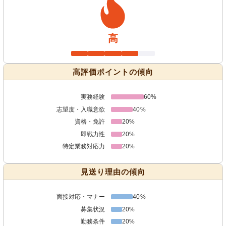
高
高評価ポイントの傾向
実務経験
60%
志望度・入職意欲
40%
資格・免許
20%
即戦力性
20%
特定業務対応力
20%
見送り理由の傾向
面接対応・マナー
40%
募集状況
20%
勤務条件
20%