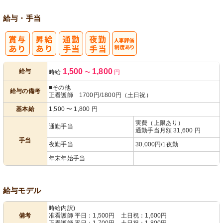
給与・手当
人事評価制度
1,500
1,800
給与
時給
〜
円
あり
■その他
給与の備考
正看護師 1700円/1800円（土日祝）
基本給
1,500
〜
1,800
円
実費（上限あり）
通勤手当
通勤手当月額 31,600 円
手当
夜勤手当
30,000円/1夜勤
年末年始手当
給与モデル
時給内訳)
備考
准看護師 平日：1,500円 土日祝：1,600円