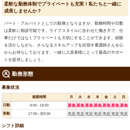
柔軟な勤務体制でプライベートも充実！私たちと一緒に
成長しませんか？
パート・アルバイトとしての勤務となりますが、勤務時間や日数
は柔軟に相談可能です。ライフスタイルに合わせた働き方で、仕
事だけではなくプライベートも大切にすることができます。経験
を活かしながら、さらなるスキルアップを目指す看護師さんを心
からお待ちしております。一緒に入居者様にとって最高のサポー
トを提供しましょう。
勤務形態
募集状況
就業時間
月
火
水
木
金
土
日
日勤
募集
募集
募集
募集
募集
募集
募集
9:00
18:00
～
夜勤
充足
充足
充足
充足
充足
充足
充足
17:00
翌9:00
～
シフト詳細