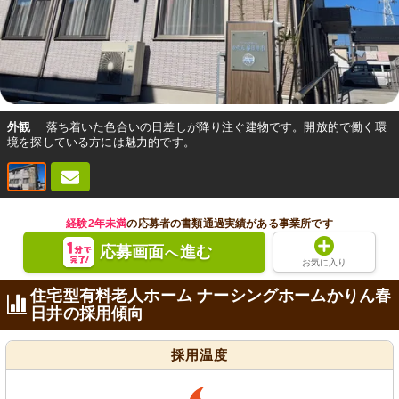
外観
落ち着いた色合いの日差しが降り注ぐ建物です。開放的で働く環
境を探している方には魅力的です。
経験2年未満
の応募者の書類通過実績がある事業所です
応募画面
進む
へ
お気に入り
住宅型有料老人ホーム ナーシングホームかりん春
日井の採用傾向
採用温度