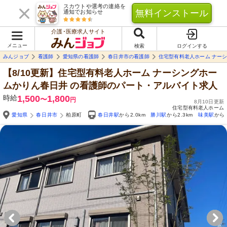
スカウトや選考の連絡を
無料インストール
通知でお知らせ
介護･医療求人サイト
メニュー
検索
ログインする
みんジョブ
看護師
愛知県の看護師
春日井市の看護師
住宅型有料老人ホーム ナー
【8/10更新】住宅型有料老人ホーム ナーシングホー
ムかりん春日井
の看護師のパート・アルバイト求人
時給
1,500
1,800
〜
円
8月10日更新
住宅型有料老人ホーム
愛知県
春日井市
柏原町
春日井駅
から2.0km
勝川駅
から2.3km
味美駅
から3