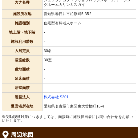
ジュウタクガタユウリョウロウジンホーム ナーシン
カナ名称
グホームカリンカスガイ
施設所在地
愛知県春日井市柏原町5-352
施設種別
住宅型有料老人ホーム
地上階・地下階
-
施設利用階数
-
入居定員
30名
居室総数
30室
敷地面積
-
延床面積
-
居室面積
-
運営法人
株式会社 S301
運営者所在地
愛知県名古屋市東区東大曽根町16-4
※受動喫煙対策につきましては、面接時に施設担当者にお問い合わせをお願い
いたします。
周辺地図