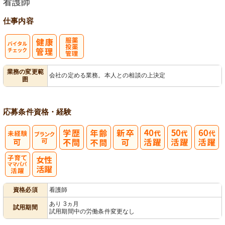
看護師
仕事内容
バイタルチェ
服薬・投薬管
業務の変更範
会社の定める業務。本人との相談の上決定
囲
ック
理
応募条件
資格・経験
子育てママパ
資格必須
看護師
パ活躍
あり 3ヵ月
試用期間
試用期間中の労働条件変更なし