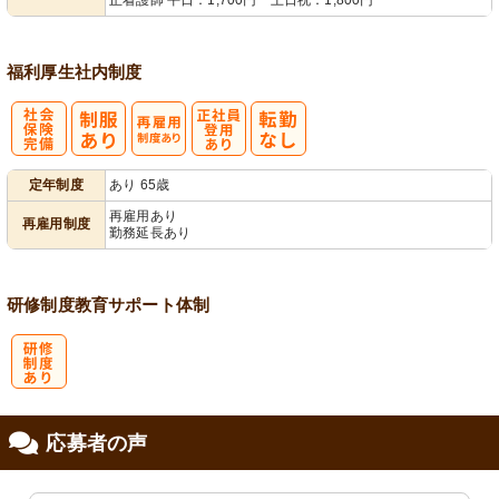
正看護師 平日：1,700円 土日祝：1,800円
福利厚生
社内制度
社
再雇用制度あ
正社員登用あ
定年制度
あり 65歳
会保険完備
り
り
再雇用あり
再雇用制度
勤務延長あり
研修制度
教育
サポート体制
研
応募者の声
修制度あり