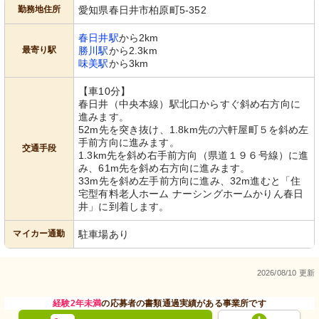
勤務地住所
愛知県春日井市柏原町5-352
春日井駅
から2km
最寄り駅
勝川駅
から2.3km
味美駅
から3km
【車10分】
春日井（中央本線）駅北口からすぐ斜め右方向に
進みます。
52m先を突き抜け、1.8km先の六軒屋町５を斜め左
手前方向に進みます。
交通手段
1.3km先を斜め右手前方向（県道１９６号線）に進
み、61m先を斜め右方向に進みます。
33m先を斜め左手前方向に進み、32m進むと「住
宅型有料老人ホーム ナーシングホームかりん春日
井」に到着します。
マイカー通勤
駐車場あり
2026/08/10 更新
経験2年未満
の応募者の書類通過実績がある事業所です