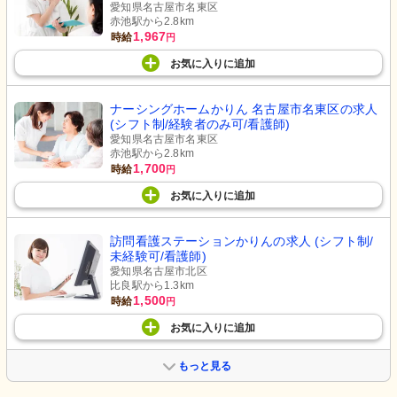
愛知県名古屋市名東区
赤池駅から2.8km
1,967
時給
円
お気に入り
に
追加
ナーシングホームかりん 名古屋市名東区の求人
(シフト制/経験者のみ可/看護師)
愛知県名古屋市名東区
赤池駅から2.8km
1,700
時給
円
お気に入り
に
追加
訪問看護ステーションかりんの求人 (シフト制/
未経験可/看護師)
愛知県名古屋市北区
比良駅から1.3km
1,500
時給
円
お気に入り
に
追加
もっと見る