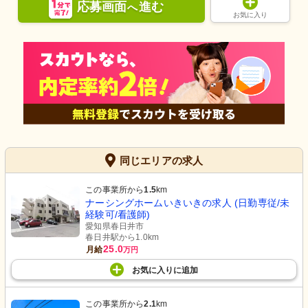
応募画面
進む
へ
お気に入り
同じエリアの求人
この事業所から
1.5
km
ナーシングホームいきいきの求人 (日勤専従/未
経験可/看護師)
愛知県春日井市
春日井駅から1.0km
25.0
月給
万円
お気に入り
に
追加
この事業所から
2.1
km