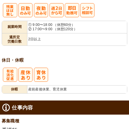
残
週
シ
① 9:00〜18:00 （休憩60分）
就業時間
② 17:00〜9:00 （休憩120分）
業ほぼなし
2日から可
フト相談可
週所定
2日以上
労働日数
休日・休暇
有
休暇
産前産後休業、育児休業
給消化促進
仕事内容
募集職種