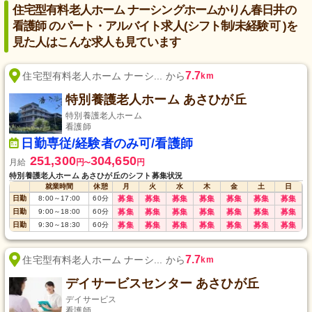
住宅型有料老人ホーム ナーシングホームかりん春日井の
看護師 のパート・アルバイト求人(シフト制/未経験可 )を
見た人はこんな求人も見ています
7.7
住宅型有料老人ホーム ナーシ... から
km
特別養護老人ホーム あさひが丘
特別養護老人ホーム
看護師
日勤専従/経験者のみ可/看護師
251,300
304,650
月給
円
円
〜
特別養護老人ホーム あさひが丘のシフト募集状況
就業時間
休憩
月
火
水
木
金
土
日
日勤
8:00
～
17:00
60
分
募集
募集
募集
募集
募集
募集
募集
日勤
9:00
～
18:00
60
分
募集
募集
募集
募集
募集
募集
募集
日勤
9:30
～
18:30
60
分
募集
募集
募集
募集
募集
募集
募集
7.7
住宅型有料老人ホーム ナーシ... から
km
デイサービスセンター あさひが丘
デイサービス
看護師