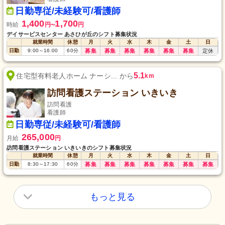
日勤専従/未経験可/看護師
1,400
1,700
時給
円
円
〜
デイサービスセンター あさひが丘のシフト募集状況
就業時間
休憩
月
火
水
木
金
土
日
日勤
9:00
～
16:00
60
分
募集
募集
募集
募集
募集
募集
定休
5.1
住宅型有料老人ホーム ナーシ... から
km
訪問看護ステーション いきいき
訪問看護
看護師
日勤専従/未経験可/看護師
265,000
月給
円
訪問看護ステーション いきいきのシフト募集状況
就業時間
休憩
月
火
水
木
金
土
日
日勤
8:30
～
17:30
60
分
募集
募集
募集
募集
募集
募集
募集
もっと見る