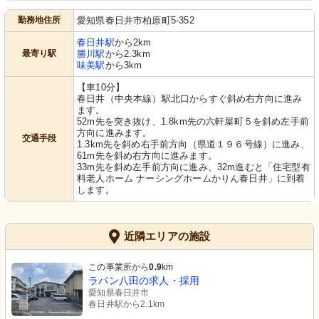
勤務地住所
愛知県春日井市柏原町5-352
春日井駅
から2km
最寄り駅
勝川駅
から2.3km
味美駅
から3km
【車10分】
春日井（中央本線）駅北口からすぐ斜め右方向に進み
ます。
52m先を突き抜け、1.8km先の六軒屋町５を斜め左手前
方向に進みます。
交通手段
1.3km先を斜め右手前方向（県道１９６号線）に進み、
61m先を斜め右方向に進みます。
33m先を斜め左手前方向に進み、32m進むと「住宅型有
料老人ホーム ナーシングホームかりん春日井」に到着
します。
近隣エリアの施設
この事業所から
0.9
km
ラパン八田の求人・採用
愛知県春日井市
春日井駅から2.1km