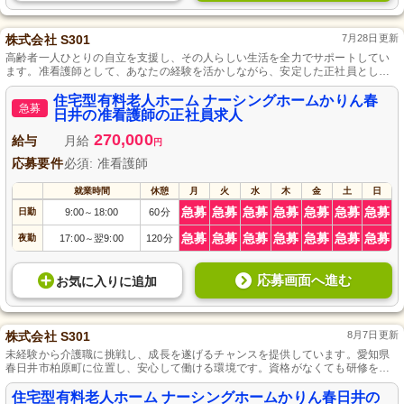
株式会社 S301
7月28日更新
高齢者一人ひとりの自立を支援し、その人らしい生活を全力でサポートしてい
ます。准看護師として、あなたの経験を活かしながら、安定した正社員として
の働き方を実現できます。
住宅型有料老人ホーム ナーシングホームかりん春
急募
日井の准看護師の正社員求人
270,000
給与
月給
円
応募要件
必須: 准看護師
就業時間
休憩
月
火
水
木
金
土
日
急募
急募
急募
急募
急募
急募
急募
日勤
9:00
18:00
60分
～
急募
急募
急募
急募
急募
急募
急募
夜勤
17:00
翌9:00
120分
～
応募画面へ進む
お気に入り
に
追加
株式会社 S301
8月7日更新
未経験から介護職に挑戦し、成長を遂げるチャンスを提供しています。愛知県
春日井市柏原町に位置し、安心して働ける環境です。資格がなくても研修を活
用して資格取得が可能で、スキルアップを目指せます。是非、あなたも私たち
と共に、高齢者の方々の心地よい日々をサポートしましょう。
住宅型有料老人ホーム ナーシングホームかりん春日井の