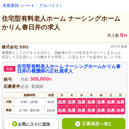
准看護師（パート・アルバイト）
住宅型有料老人ホーム ナーシングホーム
かりん春日井
の求人
8
求人数
件
株式会社 S301
8月7日更新
看護師としてのスキルを活かし、高齢者の方々の生活をサポートしませんか。
安定した正社員としての働き方を実現し、心温まるケアを提供することで社会
に貢献できる仕事です。コミュニケーションを重視し、チームワークを大切に
する職場で、ご利用者様に寄り添う看護サービスを行っています。
住宅型有料老人ホーム ナーシングホームかりん春
急募
日井の看護師の正社員求人
300,000
給与
月給
円
応募要件
必須: 看護師
就業時間
休憩
月
火
水
木
金
土
日
急募
急募
急募
急募
急募
急募
急募
日勤
9:00
18:00
60分
～
急募
急募
急募
急募
急募
急募
急募
夜勤
17:00
翌9:00
120分
～
応募画面へ進む
お気に入り
に
追加