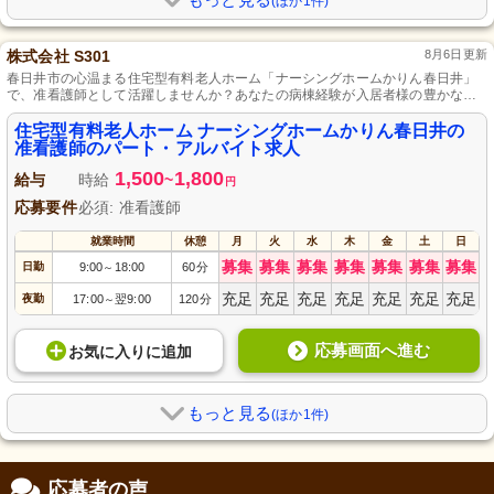
(ほか1件)
株式会社 S301
8月6日更新
春日井市の心温まる住宅型有料老人ホーム「ナーシングホームかりん春日井」
で、准看護師として活躍しませんか？あなたの病棟経験が入居者様の豊かな生
活を支えます。「家族のような温もり」を大切にし、「安心」と「安全」を提
供する施設で、健康管理とその人らしい生活をサポートしてください。柔軟な
住宅型有料老人ホーム ナーシングホームかりん春日井の
シフト制で、家庭との両立やプライベートな時間も大切にできる環境をご用意
准看護師のパート・アルバイト求人
しています。あなたのスキルを活かし、地域の方々を支えるやりがいのある仕
1,500
1,800
事です。
給与
時給
~
円
応募要件
必須: 准看護師
就業時間
休憩
月
火
水
木
金
土
日
募集
募集
募集
募集
募集
募集
募集
日勤
9:00
18:00
60分
～
充足
充足
充足
充足
充足
充足
充足
夜勤
17:00
翌9:00
120分
～
応募画面へ進む
お気に入り
に
追加
もっと見る
(ほか1件)
応募者の声