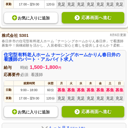
充足
充足
充足
充足
充足
充足
充足
夜勤
17:00
翌9:00
120分
～
応募画面へ進む
お気に入り
に
追加
株式会社 S301
8月6日更新
春日井市の住宅型有料老人ホーム「ナーシングホームかりん春日井」で看護師
募集中！病棟経験を活かし、入居者様に安心と癒しを提供しませんか？柔軟な
勤務体制で、プライベートも充実。私たちと一緒に温かいコミュニケーション
を大切にしながら、最高のサポートを提供しましょう。経験を活かしつつスキ
住宅型有料老人ホーム ナーシングホームかりん春日井の
ルアップを目指すあなたをお待ちしています。
看護師のパート・アルバイト求人
1,500
1,800
給与
時給
~
円
応募要件
必須: 看護師
就業時間
休憩
月
火
水
木
金
土
日
募集
募集
募集
募集
募集
募集
募集
日勤
9:00
18:00
60分
～
充足
充足
充足
充足
充足
充足
充足
夜勤
17:00
翌9:00
120分
～
応募画面へ進む
お気に入り
に
追加
もっと見る