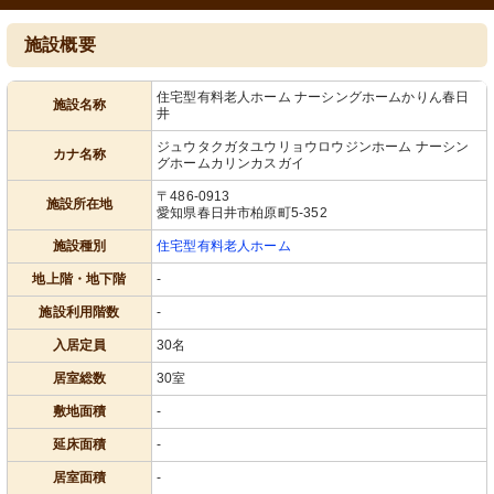
施設概要
住宅型有料老人ホーム ナーシングホームかりん春日
施設名称
井
ジュウタクガタユウリョウロウジンホーム ナーシン
カナ名称
グホームカリンカスガイ
〒486-0913
施設所在地
愛知県春日井市柏原町5-352
施設種別
住宅型有料老人ホーム
地上階・地下階
-
施設利用階数
-
入居定員
30名
居室総数
30室
敷地面積
-
延床面積
-
居室面積
-