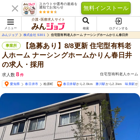
スカウトや選考の連絡を
無料インストール
通知でお知らせ
介護･医療求人サイト
メニュー
検索
ログインする
みんジョブ
株式会社 S301
住宅型有料老人ホーム ナーシングホームかりん春日井
【急募あり】8/8更新 住宅型有料老
事業所
人ホーム ナーシングホームかりん春日井
の求人・採用
8
住宅型有料老人ホーム
求人数
件
愛知県
春日井市
柏原町
春日井駅
から2.0km
勝川駅
から2.3km
味美駅
から