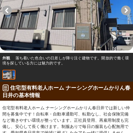
外観
落ち着いた色合いの日差しが降り注ぐ建物です。開放的で働く環
境を探している方には魅力的です。
住宅型有料老人ホーム ナーシングホームかりん春
日井の基本情報
住宅型有料老人ホーム ナーシングホームかりん春日井では新しい仲
間を募集中です！自転車・自動車通勤可、転勤なし、社会保険完備
など働きやすい環境が整っています。正社員登用、再雇用制度も完
備し、安心して長く働けます。制服ありで毎日の服装も心配無用で
す。愛知県春日井市で地域に根ざしたケアを一緒に提供しません