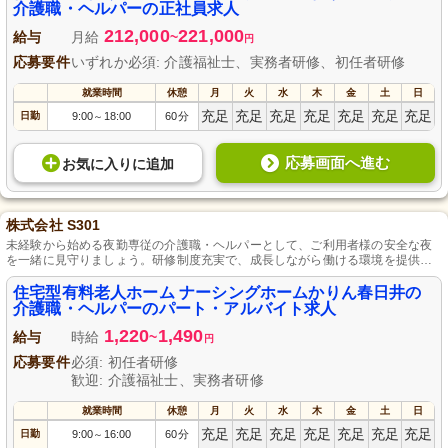
介護職・ヘルパーの正社員求人
212,000
221,000
給与
月給
~
円
応募要件
いずれか必須: 介護福祉士、実務者研修、初任者研修
就業時間
休憩
月
火
水
木
金
土
日
充足
充足
充足
充足
充足
充足
充足
日勤
9:00
18:00
60分
～
応募画面へ進む
お気に入り
に
追加
株式会社 S301
未経験から始める夜勤専従の介護職・ヘルパーとして、ご利用者様の安全な夜
を一緒に見守りましょう。研修制度充実で、成長しながら働ける環境を提供し
ます。春日井市柏原町にある住宅型の施設では、地域とともに成長を目指して
います。
住宅型有料老人ホーム ナーシングホームかりん春日井の
介護職・ヘルパーのパート・アルバイト求人
1,220
1,490
給与
時給
~
円
応募要件
必須: 初任者研修
歓迎: 介護福祉士、実務者研修
就業時間
休憩
月
火
水
木
金
土
日
充足
充足
充足
充足
充足
充足
充足
日勤
9:00
16:00
60分
～