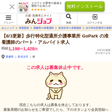
スカウトや選考の連絡を
無料インストール
通知でお知らせ
介護･医療求人サイト
メニュー
検索
ログインする
みんジョブ
准看護師
愛媛県の准看護師
新居浜市の准看護師
歩行特化型通所介護事業所
【8/3更新】歩行特化型通所介護事業所 GoPark
の准
看護師のパート・アルバイト求人
時給
1,198
1,428
〜
円
8月3日更新
デイサービス
愛媛県
新居浜市
郷
この求人は募集休止中です。
現在こちらの求人は募集を休止しております。
募集再開のお知らせをご希望でしたら、下のボタンより会員登録へ