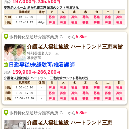
197,000
245,500
月給
円
円
〜
養護老人ホーム 新居浜市立慈光園のシフト募集状況
就業時間
休憩
月
火
水
木
金
土
日
午前
8:45
～
12:30
-
募集
募集
募集
募集
募集
募集
募集
日勤
8:45
～
17:15
60
分
募集
募集
募集
募集
募集
募集
募集
5.8
歩行特化型通所介護事業所 G... から
km
介護老人福祉施設 ハートランド三恵南館
特別養護老人ホーム
准看護師
日勤専従/未経験可/准看護師
159,900
266,200
月給
円
円
〜
介護老人福祉施設 ハートランド三恵南館のシフト募集状況
就業時間
休憩
月
火
水
木
金
土
日
日勤
8:00
～
16:30
-
募集
募集
募集
募集
募集
募集
募集
日勤
9:00
～
17:30
-
募集
募集
募集
募集
募集
募集
募集
日勤
10:00
～
18:30
-
募集
募集
募集
募集
募集
募集
募集
5.8
歩行特化型通所介護事業所 G... から
km
介護老人福祉施設 ハートランド三恵