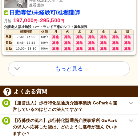
特別養護老人ホーム
准看護師
日勤専従/未経験可/准看護師
197,000
295,500
月給
円
円
〜
介護老人福祉施設 ハートランド三恵のシフト募集状況
就業時間
休憩
月
火
水
木
金
土
日
早番
7:30
～
16:00
60
分
募集
募集
募集
募集
募集
募集
募集
日勤
8:45
～
17:15
60
分
募集
募集
募集
募集
募集
募集
募集
日勤
10:00
～
18:30
60
分
募集
募集
募集
募集
募集
募集
募集
もっと見る
よくある質問
【運営法人】歩行特化型通所介護事業所 GoParkを運
営しているのはどこの法人ですか？
【応募後の流れ】歩行特化型通所介護事業所 GoPark
の求人へ応募した後は、どのように選考が進んでいき
ますか？