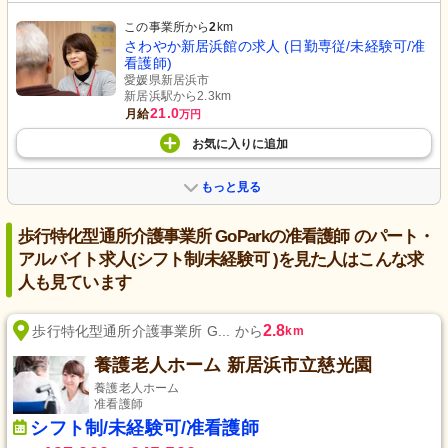
この事業所から
2
km
さわやか新居浜館の求人 (日勤専従/未経験可/准
看護師)
愛媛県新居浜市
新居浜駅から2.3km
21.0
月給
万円
お気に入り
に
追加
もっと見る
歩行特化型通所介護事業所 GoParkの准看護師 のパート・
アルバイト求人(シフト制/未経験可 )を見た人はこんな求
人も見ています
2.8
歩行特化型通所介護事業所 G... から
km
養護老人ホーム 新居浜市立慈光園
養護老人ホーム
准看護師
シフト制/未経験可/准看護師