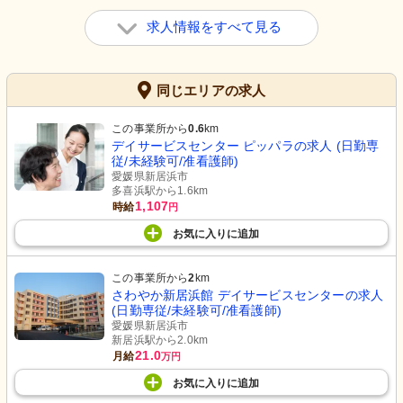
求人情報をすべて見る
同じエリアの求人
この事業所から
0.6
km
デイサービスセンター ピッパラの求人 (日勤専
従/未経験可/准看護師)
愛媛県新居浜市
多喜浜駅から1.6km
1,107
時給
円
お気に入り
に
追加
この事業所から
2
km
さわやか新居浜館 デイサービスセンターの求人
(日勤専従/未経験可/准看護師)
愛媛県新居浜市
新居浜駅から2.0km
21.0
月給
万円
お気に入り
に
追加