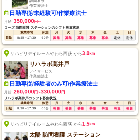
訪問看護
作業療法士
日勤専従/未経験可/作業療法士
350,000
月給
円
〜
ローズ 訪問看護 ステーションのシフト募集状況
就業時間
休憩
月
火
水
木
金
土
日
日勤
8:45
～
17:30
60
分
募集
募集
募集
募集
募集
定休
定休
3.0
リハビリデイルームやわら西荻 から
km
リハラボ高井戸
デイサービス
作業療法士
日勤専従/経験者のみ可/作業療法士
260,000
330,000
月給
円
円
〜
リハラボ高井戸のシフト募集状況
就業時間
休憩
月
火
水
木
金
土
日
日勤
8:30
～
17:30
60
分
募集
募集
募集
募集
募集
募集
募集
1.5
リハビリデイルームやわら西荻 から
km
太陽 訪問看護 ステーション