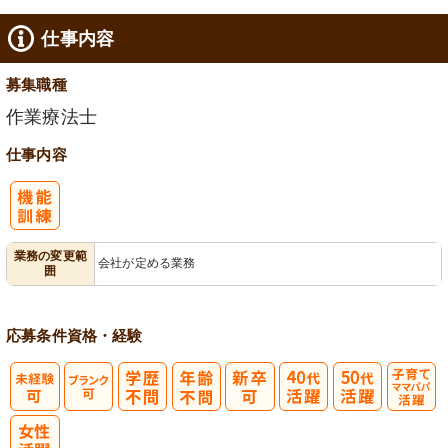
仕事内容
募集職種
作業療法士
仕事内容
業務の変更範
会社が定める業務
囲
応募条件
資格・経験
子育てママパ