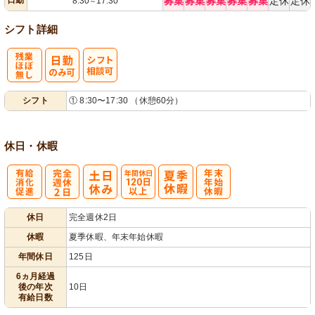
日勤
募集
募集
募集
募集
募集
定休
定休
8:30
17:30
～
シフト詳細
残
シ
シフト
① 8:30〜17:30 （休憩60分）
業ほぼなし
フト相談可
休日・休暇
有
完
年間休日
年
休日
完全週休2日
給消化促進
全週休2日
120日以上
末年始休暇
休暇
夏季休暇、年末年始休暇
年間休日
125日
6ヵ月経過
後の年次
10日
有給日数