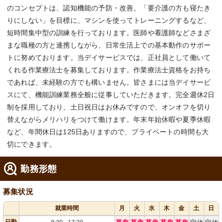
のコンセプトは、認知機能の予防・改善。「要介護の方も寝たき
りにしない」を目標に、マシンを使ってトレーニングするなど、
短時間集中型の訓練を行っております。医師や看護師などさまざ
まな職種の方と連携しながら、日常生活上での基本動作のサポー
トに努めております。当デイサービスでは、正社員として働いて
くれる作業療法士を募集しております。作業療法士資格をお持ち
であれば、未経験の方でも構いません。皆さまには当デイサービ
スにて、機能訓練業務全般に従事していただきます。完全週休2日
制を採用しており、土日祝日はお休みですので、オンオフを切り
替えながらメリハリをつけて働けます。年末年始休暇や夏季休暇
など、年間休日は125日ありますので、プライベートの時間も大
切にできます。
勤務形態
募集状況
就業時間
月
火
水
木
金
土
日