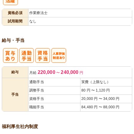
パ活躍
資格必須
作業療法士
試用期間
なし
給与・手当
人事評価制度
220,000
240,000
給与
月給
〜
円
あり
通勤手当
実費（上限なし）
調整手当
80 円 〜 1,120 円
手当
資格手当
20,000 円 〜 34,000 円
職能手当
84,480 円 〜 88,000 円
福利厚生
社内制度