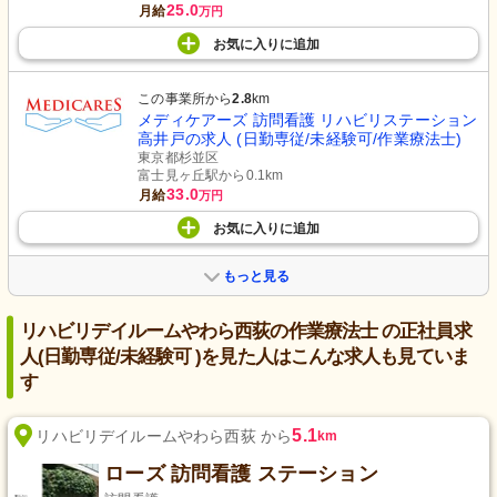
25.0
月給
万円
お気に入り
に
追加
この事業所から
2.8
km
メディケアーズ 訪問看護 リハビリステーション
高井戸の求人 (日勤専従/未経験可/作業療法士)
東京都杉並区
富士見ヶ丘駅から0.1km
33.0
月給
万円
お気に入り
に
追加
もっと見る
リハビリデイルームやわら西荻の作業療法士 の正社員求
人(日勤専従/未経験可 )を見た人はこんな求人も見ていま
す
5.1
リハビリデイルームやわら西荻 から
km
ローズ 訪問看護 ステーション