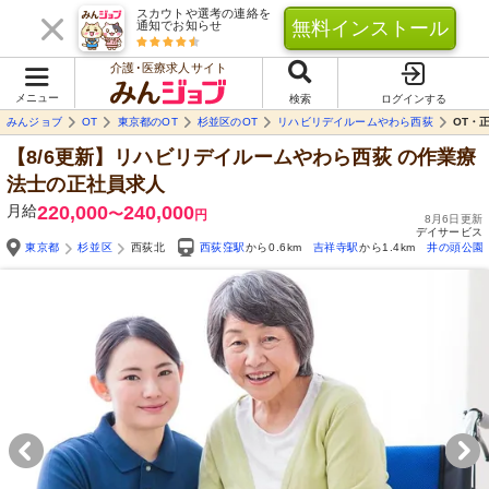
スカウトや選考の連絡を
無料インストール
通知でお知らせ
介護･医療求人サイト
メニュー
検索
ログインする
みんジョブ
OT
東京都のOT
杉並区のOT
リハビリデイルームやわら西荻
OT・
【8/6更新】リハビリデイルームやわら西荻
の作業療
法士の正社員求人
月給
220,000
240,000
〜
円
8月6日更新
デイサービス
東京都
杉並区
西荻北
西荻窪駅
から0.6km
吉祥寺駅
から1.4km
井の頭公園