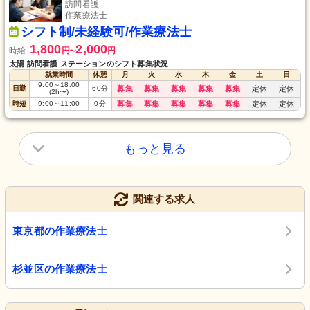
訪問看護
作業療法士
シフト制/未経験可/作業療法士
1,800
2,000
時給
円
円
〜
太陽 訪問看護 ステーションのシフト募集状況
就業時間
休憩
月
火
水
木
金
土
日
9:00
～
18:00
日勤
60
分
募集
募集
募集
募集
募集
定休
定休
(2h〜)
時短
9:00
～
11:00
0
分
募集
募集
募集
募集
募集
定休
定休
もっと見る
関連する求人
東京都の作業療法士
杉並区の作業療法士