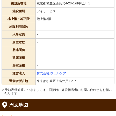
施設所在地
東京都杉並区西荻北4-20-1和幸ビル 1
施設種別
デイサービス
地上階・地下階
地上階3階
施設利用階数
-
入居定員
-
居室総数
-
敷地面積
-
延床面積
-
居室面積
-
運営法人
株式会社 ウェルケア
運営者所在地
東京都杉並区上高井戸1-2-7
※受動喫煙対策につきましては、面接時に施設担当者にお問い合わせをお願い
いたします。
周辺地図