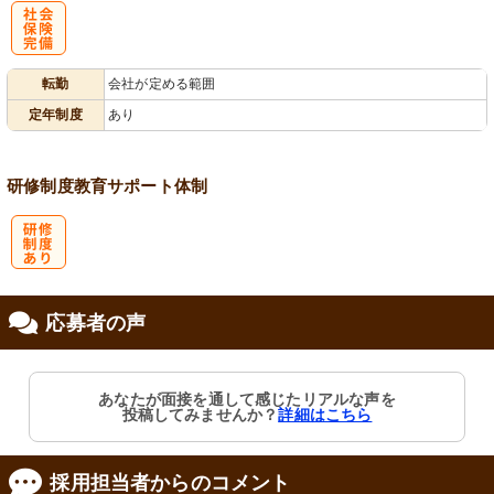
社
転勤
会社が定める範囲
会保険完備
定年制度
あり
研修制度
教育
サポート体制
研
応募者の声
修制度あり
あなたが面接を通して感じたリアルな声を
投稿してみませんか？
詳細はこちら
採用担当者からのコメント