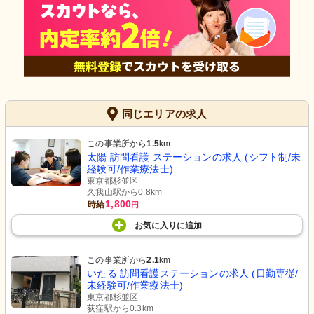
同じエリアの求人
この事業所から
1.5
km
太陽 訪問看護 ステーションの求人 (シフト制/未
経験可/作業療法士)
東京都杉並区
久我山駅から0.8km
1,800
時給
円
お気に入り
に
追加
この事業所から
2.1
km
いたる 訪問看護ステーションの求人 (日勤専従/
未経験可/作業療法士)
東京都杉並区
荻窪駅から0.3km