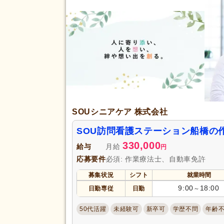
SOUシニアケア 株式会社
SOU訪問看護ステーション船橋の
330,000
給与
月給
円
応募要件
必須: 作業療法士、自動車免許
募集状況
シフト
就業時間
9:00
18:00
日勤専従
日勤
～
50代活躍
未経験可
新卒可
学歴不問
年齢