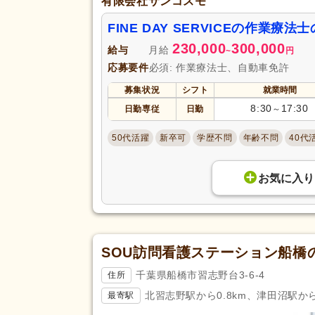
有限会社サンコスモ
FINE DAY SERVICEの作業療
230,000
300,000
給与
月給
~
円
応募要件
必須: 作業療法士、自動車免許
募集状況
シフト
就業時間
8:30
17:30
日勤専従
日勤
～
50代活躍
新卒可
学歴不問
年齢不問
40代
お気に入り
SOU訪問看護ステーション船橋
千葉県船橋市習志野台3-6-4
住所
北習志野駅から0.8km、津田沼駅から
最寄駅