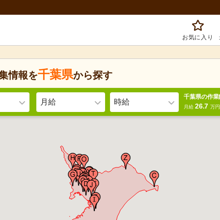
お気に入り
千葉県
集情報を
から探す
千葉県の作業
月給
時給
26.7
月給
万