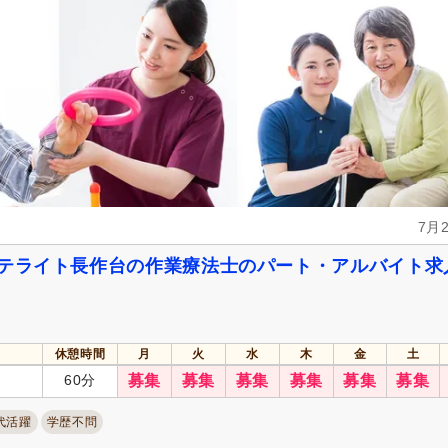
週休2日
(269)
4週8休
(40)
土日祝休み
(90)
土曜休み
(10)
年間休日110日以上
(94)
年間休日120日以上
(150)
育休あり
(760)
介護休業
(277)
夏季休暇
(95)
冬季休暇
(22)
7月
社会保険完備
(784)
研修制度あり
(724)
昇給あり
(765)
復職支援あり
(165)
サテライト長作台の作業療法士のパート・アルバイト求
日・祝給与アップ
(30)
住宅手当
(165)
通勤手当
(617)
人事評価制度あり
(722)
夜勤手当
(5)
託児施設あり
(120)
休憩時間
月
火
水
木
金
土
扶養控除内考慮あり
(90)
扶養手当
(92)
60分
募集
募集
募集
募集
募集
募集
正社員登用あり
(115)
副業可
(180)
代活躍
学歴不問
自動車通勤可
(596)
自転車通勤可
(720)