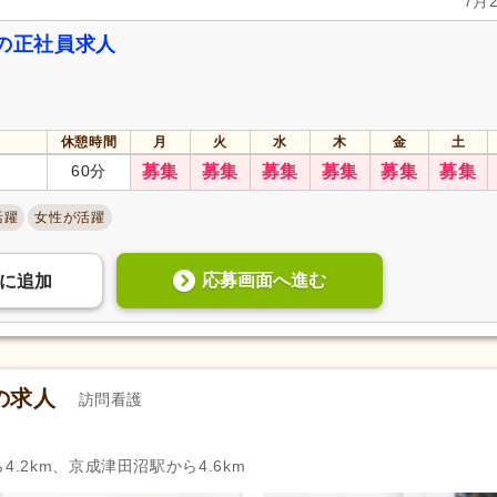
7月
法士の正社員求人
休憩時間
月
火
水
木
金
土
60分
募集
募集
募集
募集
募集
募集
活躍
女性が活躍
応募画面へ進む
に
追加
の求人
訪問看護
4.2km、京成津田沼駅から4.6km