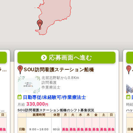
応募画面
へ
進む
エブリー 訪問看護ステーション サテライト長作台
SOU訪問看護ステーション船橋
北習志野駅から0.8Km
訪問看護
作業療法士
日勤専従/未経験可/作業療法士
330,000
月給
時
円
エブリー 訪問看護ステーション サテライト長作台のシフト募集状況
SOU訪問看護ステーション船橋のシフト募集状況
ハッ
日
就業時間
休憩
月
火
水
木
金
土
日
募集
日勤
9:00
～
18:00
60
分
募集
募集
募集
募集
募集
募集
募集
日