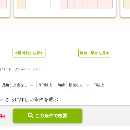
市区町村から探す
路線・駅から探す
パート・アルバイト
(247)
月給
指定なし
万円以上
時給
指定なし
円以上
訪問リハビリ
(20)
デイサービス
(149)
さらに詳しい条件を選ぶ
ショートステイ
(6)
住宅型有料老人ホーム
(14)
4
高齢者住宅
この条件で検索
(2)
特別養護老人ホーム
(32)
件
介護医療院・療養病床
(6)
病院
(64)