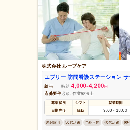
完全週休2日
(143)
土日休み
(47)
日曜休み
(117)
休日・休暇
産休あり
(700)
看護休暇
(216)
年末年始休暇
(153)
株式会社 ループケア
賞与あり
(477)
企業年金
(59)
エブリー 訪問看護ステーション 
退職金あり
(379)
4,000
4,200
給与
時給
~
円
給与・手当
資格取得支援あり
(239)
応募要件
必須: 作業療法士
福利厚生
処遇改善手当
(84)
募集状況
シフト
就業時間
資格手当
(192)
9:00
18:00
日勤専従
日勤
～
再雇用制度あり
(162)
未経験可
50代活躍
年齢不問
40代活躍
60
駅近
(276)