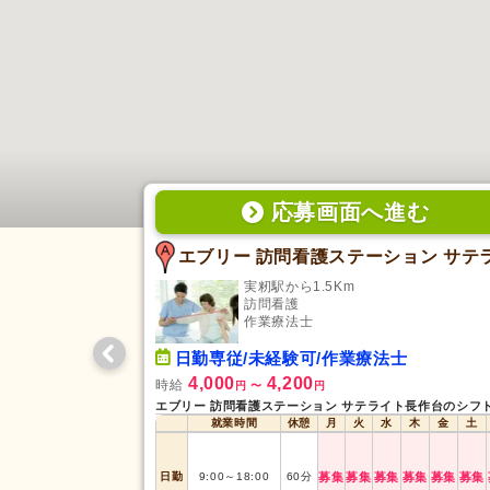
応募画面
へ
進む
実籾駅から1.5Km
訪問看護
作業療法士
日勤専従/未経験可/作業療法士
4,000
4,200
時給
円
〜
円
就業時間
休憩
月
火
水
木
金
土
日勤
9:00
～
18:00
60
分
募集
募集
募集
募集
募集
募集