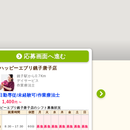
応募画面
へ
進む
ハッピーエブリ銚子唐子店
千葉健生病
銚子駅から0.7Km
検見
デイサービス
病
作業療法士
作
日勤専従/未経験可/作業療法士
日勤専従/未
1,400
220,520
給
月給
円
〜
円
ピーエブリ銚子唐子店のシフト募集状況
千葉健生病院のシフ
就業時間
休憩
月
火
水
木
金
土
日
就業時間
勤
8:30
～
17:30
60
分
募集
募集
募集
募集
募集
募集
募集
日勤
8:40
～
17:10