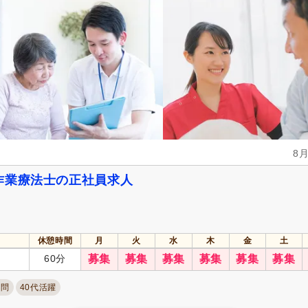
8
作業療法士の正社員求人
休憩時間
月
火
水
木
金
土
60分
募集
募集
募集
募集
募集
募集
不問
40代活躍