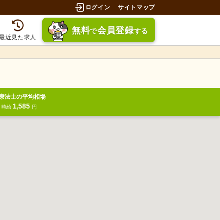
ログイン
サイトマップ
無料
会員登録
で
する
最近見た求人
療法士の平均相場
1,585
円
時給
円