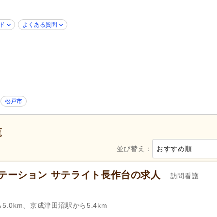
障がい者支援
(111)
歯科診療所・技工所
(36)
ド
よくある質問
新規オープン
(10)
ブランク可
(730)
年齢不問
(610)
新卒可
(694)
40代活躍
(730)
50代活躍
(727)
介護ロボット導入済み
(1)
ネイル可
(29)
ハローワーク求人を除く
(229)
掲載24時間以内
(2)
松戸市
掲載7日以内
(15)
掲載14日以内
(22)
女性が活躍
(728)
スピード対応
(91)
覧
並び替え：
おすすめ順
シフト制
(41)
午前のみ可
(57)
時短勤務相談可
(128)
週1日から可
(33)
テーション サテライト長作台の求人
訪問看護
週3日から可
(37)
週4日から可
(7)
即日勤務可
(181)
5.0km、京成津田沼駅から5.4km
自動車免許
(286)