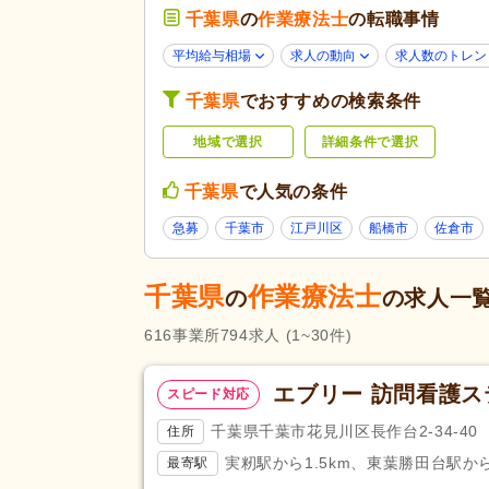
診療所・クリニック
(33)
千葉県
の
作業療法士
の転職事情
薬局・ドラッグストア
(2)
平均給与相場
求人の動向
求人数のトレン
未経験可
(541)
千葉県
でおすすめの検索条件
学歴不問
(693)
地域で選択
詳細条件で選択
子育てママパパ活躍
(730)
60代活躍
(197)
応募条件・こ
千葉県
で人気の条件
だわり
Web面接可
(106)
急募
千葉市
江戸川区
船橋市
佐倉市
掲載3日以内
(4)
掲載30日以内
(79)
千葉県
作業療法士
の
の求人一
急募
(29)
616
事業所
794
求人
(1~30件)
残業ほぼなし
(734)
午後のみ可
(72)
エブリー 訪問看護ス
勤務形態
スピード対応
週2日から可
(26)
千葉県千葉市花見川区長作台2-34-40
住所
シフト相談可
(720)
実籾駅から1.5km、東葉勝田台駅から
最寄駅
応募資格
作業療法士
(751)