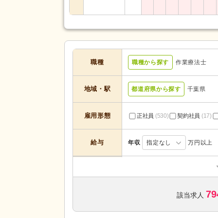
職種
職種から探す
作業療法士
地域・駅
都道府県から探す
千葉県
雇用形態
正社員
(530)
契約社員
(17)
給与
年収
指定なし
万円以上
訪問看護
(186)
デイケア
(47)
79
介護付き有料老人ホーム
(14)
該当求人
サービスの種
類
介護老人保健施設
(54)