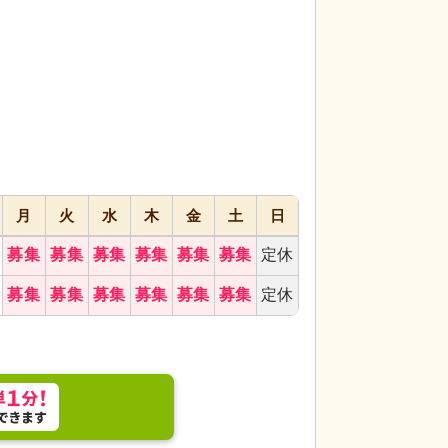
代活躍
代活躍
月
火
水
木
金
土
日
ランスは、明るく開放的な雰囲気です。外出時の動
機能訓練室
広々と
。
を行えます。
募集
募集
募集
募集
募集
募集
定休
募集
募集
募集
募集
募集
募集
定休