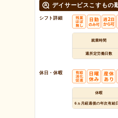
デイサービスこすもの
シフト詳細
就業時間
週所定
労働日数
休日・休暇
休暇
6ヵ月経過
後の年次
有給