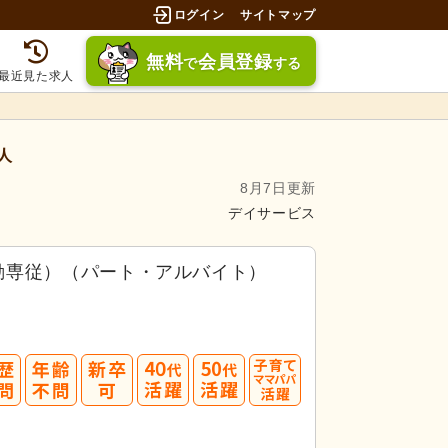
ログイン
サイトマップ
無料
会員登録
で
する
最近見た求人
人
8月7日更新
デイサービス
勤専従）（パート・アルバイト）
40
50