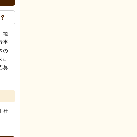
？
。地
行事
スの
スに
応募
正社