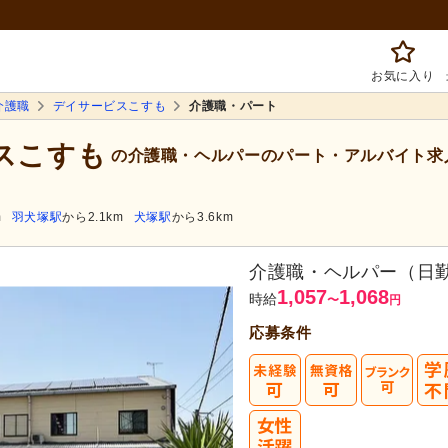
お気に入り
介護職
デイサービスこすも
介護職・パート
ビスこすも
の介護職・ヘルパーのパート・アルバイト求
m
羽犬塚駅
から2.1km
犬塚駅
から3.6km
介護職・ヘルパー（日
1,057
1,068
時給
〜
円
応募条件