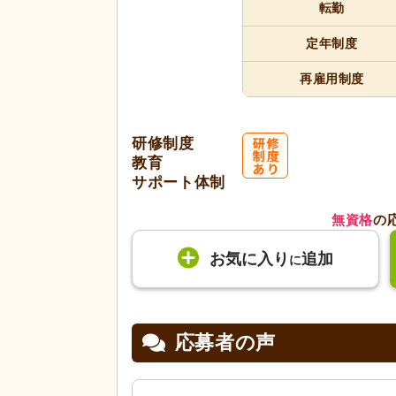
転勤
定年制度
再雇用制度
研修制度
教育
サポート体制
無資格
の
お気に入り
追加
に
応募者の声