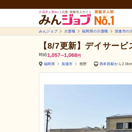
介護求人数No.1
介護･医療求人サイト
みんジョブ
介護職
福岡県の介護職
筑後市の
【8/7更新】デイサー
時給
1,057
1,068
〜
円
福岡県
筑後市
熊野
西牟田駅
から2.0k