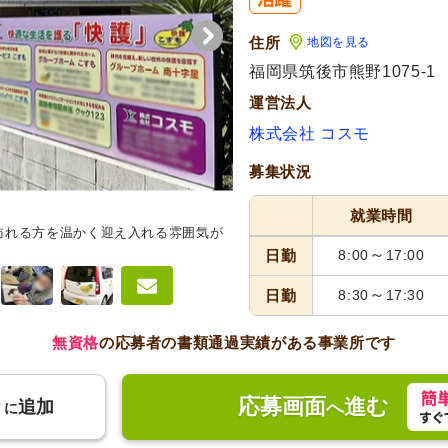
住所
地図を見る
福岡県筑後市熊野1075-1
運営法人
株式会社 コスモ
募集状況
就業時間
訪れる方を温かく迎え入れる雰囲気が
エントランス
広々としたエント
線もスムーズに確保されています
～
日勤
8:00
17:00
～
日勤
8:30
17:30
無資格
の応募者の書類通過実績がある事業所です
応募画面
進む
り
追加
へ
に