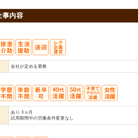
仕事内容
会社が定める業務
40
50
あり 3ヵ月
代活躍
代活躍
試用期間中の労働条件変更なし