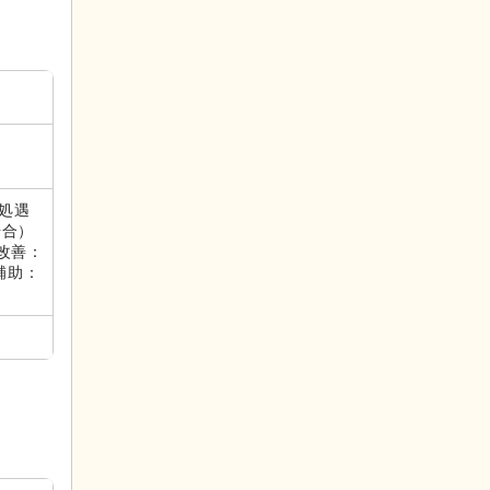
定処遇
場合）
遇改善：
補助：