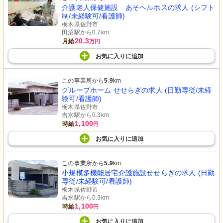
介護老人保健施設 あそヘルホスの求人 (シフト
制/未経験可/看護師)
栃木県佐野市
田沼駅から0.7km
20.3
月給
万円
お気に入り
に
追加
この事業所から
5.9
km
グループホーム せせらぎの求人 (日勤専従/未経
験可/看護師)
栃木県佐野市
吉水駅から0.3km
1,100
時給
円
お気に入り
に
追加
この事業所から
5.9
km
小規模多機能居宅介護施設せせらぎの求人 (日勤
専従/未経験可/看護師)
栃木県佐野市
吉水駅から0.3km
1,100
時給
円
お気に入り
に
追加