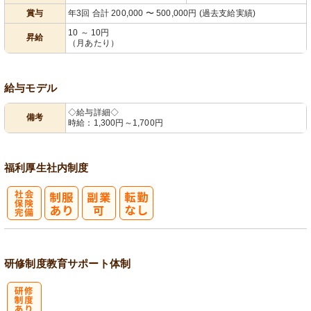
賞与
年3回 合計 200,000 〜 500,000円 (過去支給実績)
10 ～ 10円
昇給
（月あたり）
給与モデル
◇給与詳細◇
備考
時給：1,300円～1,700円
福利厚生
社内制度
社
会保険完備
研修制度
教育
サポート体制