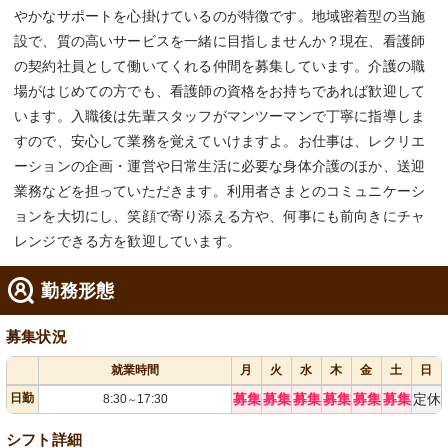
やかなサポートを心掛けているのが特徴です。地域密着型の当施
設で、質の高いサービスを一緒に目指しませんか？現在、看護師
の契約社員として働いてくれる仲間を募集しています。介護の職
場がはじめての方でも、看護師の資格をお持ちであれば歓迎して
います。入職後は先輩スタッフがマンツーマンで丁寧に指導しま
すので、安心して業務を覚えていけますよ。お仕事は、レクリエ
ーションの企画・運営や日常生活に必要な身体介護のほか、送迎
業務などを担っていただきます。利用者さまとのコミュニケーシ
ョンを大切にし、笑顔で寄り添える方や、何事にも前向きにチャ
レンジできる方を歓迎しています。
勤務形態
募集状況
就業時間
月
火
水
木
金
土
日
日勤
募集
募集
募集
募集
募集
募集
定休
8:30
17:30
～
シフト詳細