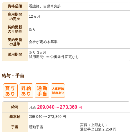
資格必須
看護師、自動車免許
雇用期間
12ヵ月
の定め
契約更新
あり
の可能性
契約更新
会社が定める基準
の基準
あり 3ヵ月
試用期間
試用期間中の労働条件変更なし
給与・手当
人事評価制度
209,040
273,360
給与
月給
〜
円
あり
基本給
209,040
〜
273,360
円
実費（上限あり）
手当
通勤手当
通勤手当日額 2,250 円