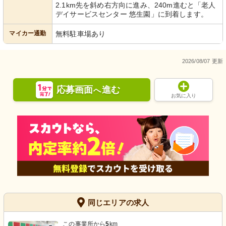
2.1km先を斜め右方向に進み、240m進むと「老人
デイサービスセンター 悠生園」に到着します。
マイカー通勤
無料駐車場あり
2026/08/07 更新
応募画面
進む
へ
お気に入り
同じエリアの求人
この事業所から
5
km