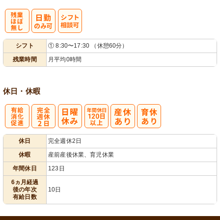
残
シ
シフト
① 8:30〜17:30 （休憩60分）
業ほぼなし
フト相談可
残業時間
月平均0時間
休日・休暇
有
完
年間休日
休日
完全週休2日
給消化促進
全週休2日
120日以上
休暇
産前産後休業、育児休業
年間休日
123日
6ヵ月経過
後の年次
10日
有給日数