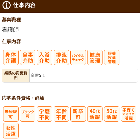
仕事内容
募集職種
看護師
仕事内容
バイタルチェ
服薬・投薬管
業務の変更範
変更なし
囲
ック
理
応募条件
資格・経験
子育てママパ
パ活躍