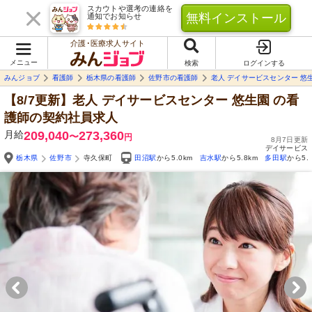
スカウトや選考の連絡を
無料インストール
通知でお知らせ
介護･医療求人サイト
メニュー
検索
ログインする
みんジョブ
看護師
栃木県の看護師
佐野市の看護師
老人 デイサービスセンター 悠
【8/7更新】老人 デイサービスセンター 悠生園
の看
護師の契約社員求人
月給
209,040
273,360
〜
円
8月7日更新
デイサービス
栃木県
佐野市
寺久保町
田沼駅
から5.0km
吉水駅
から5.8km
多田駅
から5.