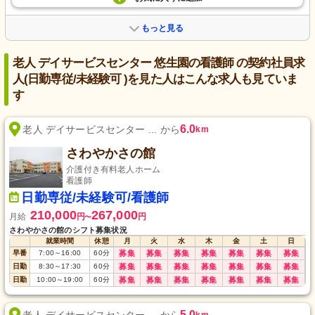
もっと見る
老人 デイサービスセンター 悠生園の看護師 の契約社員求
人(日勤専従/未経験可 )を見た人はこんな求人も見ていま
す
6.0
老人 デイサービスセンター ... から
km
さわやかさの館
介護付き有料老人ホーム
看護師
日勤専従/未経験可/看護師
210,000
267,000
月給
円
円
〜
さわやかさの館のシフト募集状況
就業時間
休憩
月
火
水
木
金
土
日
早番
7:00
～
16:00
60
分
募集
募集
募集
募集
募集
募集
募集
日勤
8:30
～
17:30
60
分
募集
募集
募集
募集
募集
募集
募集
日勤
10:00
～
19:00
60
分
募集
募集
募集
募集
募集
募集
募集
5.0
老人 デイサービスセンター ... から
km