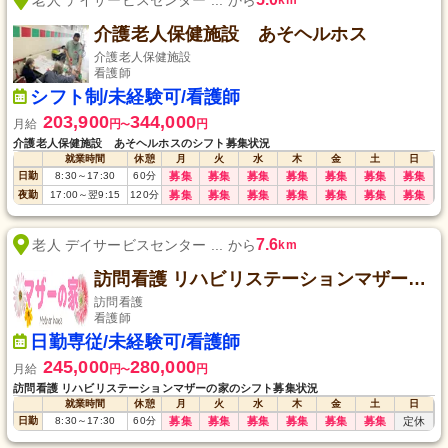
介護老人保健施設 あそヘルホス
介護老人保健施設
看護師
シフト制/未経験可/看護師
203,900
344,000
月給
円
円
〜
介護老人保健施設 あそヘルホスのシフト募集状況
就業時間
休憩
月
火
水
木
金
土
日
日勤
8:30
～
17:30
60
分
募集
募集
募集
募集
募集
募集
募集
夜勤
17:00
～
翌9:15
120
分
募集
募集
募集
募集
募集
募集
募集
7.6
老人 デイサービスセンター ... から
km
訪問看護 リハビリステーションマザーの家
訪問看護
看護師
日勤専従/未経験可/看護師
245,000
280,000
月給
円
円
〜
訪問看護 リハビリステーションマザーの家のシフト募集状況
就業時間
休憩
月
火
水
木
金
土
日
日勤
8:30
～
17:30
60
分
募集
募集
募集
募集
募集
募集
定休