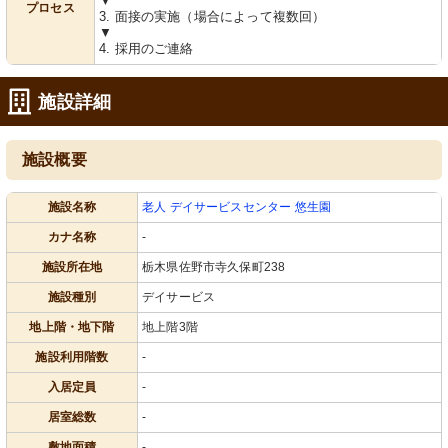
▼
プロセス
3. 面接の実施（場合によって複数回）
▼
4. 採用のご連絡
施設詳細
施設概要
施設名称
老人 デイサービスセンター 悠生園
カナ名称
-
施設所在地
栃木県佐野市寺久保町238
施設種別
デイサービス
地上階・地下階
地上階3階
施設利用階数
-
入居定員
-
居室総数
-
敷地面積
-