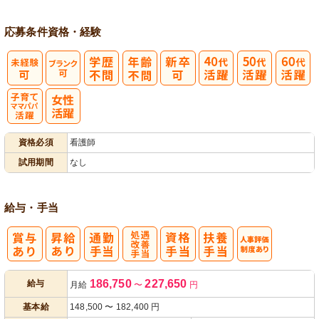
応募条件
資格・経験
子育てママパ
資格必須
看護師
パ活躍
試用期間
なし
給与・手当
処
人事評価制度
186,750
227,650
給与
月給
〜
円
遇改善手当
あり
基本給
148,500
〜
182,400
円