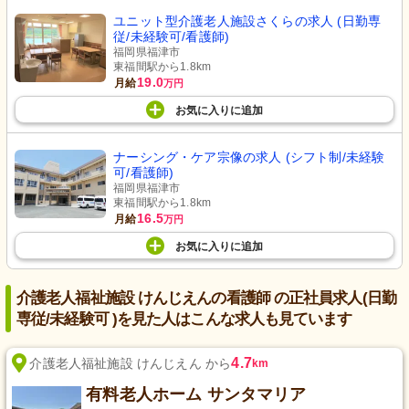
ユニット型介護老人施設さくらの求人 (日勤専
従/未経験可/看護師)
福岡県福津市
東福間駅から1.8km
19.0
月給
万円
お気に入り
に
追加
ナーシング・ケア宗像の求人 (シフト制/未経験
可/看護師)
福岡県福津市
東福間駅から1.8km
16.5
月給
万円
お気に入り
に
追加
介護老人福祉施設 けんじえんの看護師 の正社員求人(日勤
専従/未経験可 )を見た人はこんな求人も見ています
4.7
介護老人福祉施設 けんじえん から
km
有料老人ホーム サンタマリア