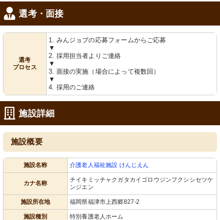
選考・面接
1. みんジョブの応募フォームからご応募
▼
2. 採用担当者よりご連絡
選考
▼
プロセス
3. 面接の実施（場合によって複数回）
▼
4. 採用のご連絡
施設詳細
施設概要
施設名称
介護老人福祉施設 けんじえん
チイキミッチャクガタカイゴロウジンフクシシセツケ
カナ名称
ンジエン
施設所在地
福岡県福津市上西郷827-2
施設種別
特別養護老人ホーム