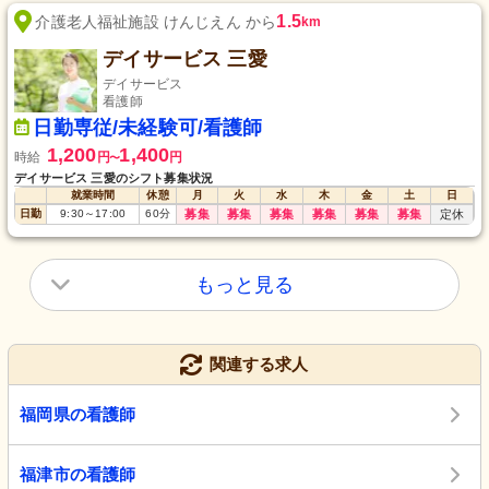
1.5
介護老人福祉施設 けんじえん から
km
デイサービス 三愛
デイサービス
看護師
日勤専従/未経験可/看護師
1,200
1,400
時給
円
円
〜
デイサービス 三愛のシフト募集状況
就業時間
休憩
月
火
水
木
金
土
日
日勤
9:30
～
17:00
60
分
募集
募集
募集
募集
募集
募集
定休
もっと見る
関連する求人
福岡県の看護師
福津市の看護師