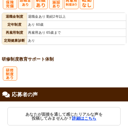
社
託
再雇用制度あ
退職金制度
退職金あり 勤続2年以上
会保険完備
児施設あり
り
定年制度
あり 60歳
再雇用制度
再雇用あり 65歳まで
定期健康診断
あり
研修制度
教育
サポート体制
研
応募者の声
修制度あり
あなたが面接を通して感じたリアルな声を
投稿してみませんか？
詳細はこちら