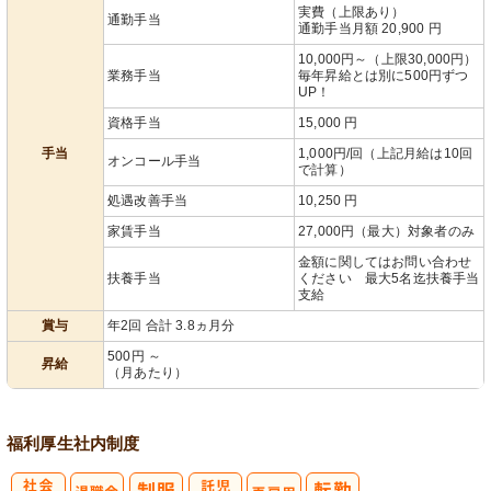
実費（上限あり）
通勤手当
通勤手当月額 20,900 円
10,000円～（上限30,000円）
業務手当
毎年昇給とは別に500円ずつ
UP！
資格手当
15,000 円
手当
1,000円/回（上記月給は10回
オンコール手当
で計算）
処遇改善手当
10,250 円
家賃手当
27,000円（最大）対象者のみ
金額に関してはお問い合わせ
扶養手当
ください 最大5名迄扶養手当
支給
賞与
年2回 合計 3.8ヵ月分
500円 ～
昇給
（月あたり）
福利厚生
社内制度