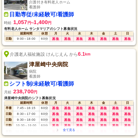
介護付き有料老人ホーム
看護師
日勤専従/未経験可/看護師
1,057
1,400
時給
円
円
〜
有料老人ホーム サンタマリアのシフト募集状況
就業時間
休憩
月
火
水
木
金
土
日
日勤
9:00
～
18:00
60
分
募集
募集
募集
募集
募集
募集
募集
6.1
介護老人福祉施設 けんじえん から
km
津屋崎中央病院
病院
看護師
シフト制/未経験可/看護師
238,700
月給
円
津屋崎中央病院のシフト募集状況
就業時間
休憩
月
火
水
木
金
土
日
早番
7:45
～
16:15
60
分
募集
募集
募集
募集
募集
募集
募集
日勤
8:30
～
17:00
60
分
募集
募集
募集
募集
募集
募集
募集
日勤
9:30
～
18:00
60
分
募集
募集
募集
募集
募集
募集
募集
日勤
10:30
～
19:00
60
分
募集
募集
募集
募集
募集
募集
募集
夜勤
16:00
～
翌9:00
120
分
募集
募集
募集
募集
募集
募集
募集