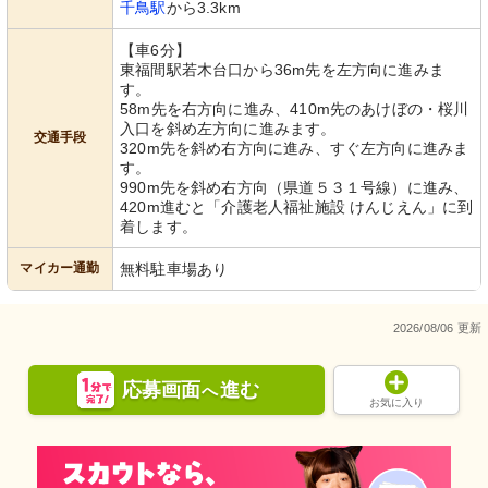
千鳥駅
から3.3km
【車6分】
東福間駅若木台口から36m先を左方向に進みま
す。
58m先を右方向に進み、410m先のあけぼの・桜川
入口を斜め左方向に進みます。
交通手段
320m先を斜め右方向に進み、すぐ左方向に進みま
す。
990m先を斜め右方向（県道５３１号線）に進み、
420m進むと「介護老人福祉施設 けんじえん」に到
着します。
マイカー通勤
無料駐車場あり
2026/08/06 更新
応募画面
進む
へ
お気に入り