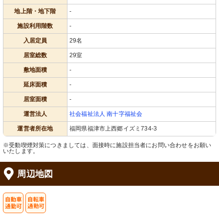
地上階・地下階
-
施設利用階数
-
入居定員
29名
居室総数
29室
敷地面積
-
延床面積
-
居室面積
-
運営法人
社会福祉法人 南十字福祉会
運営者所在地
福岡県福津市上西郷イズミ734-3
※受動喫煙対策につきましては、面接時に施設担当者にお問い合わせをお願い
いたします。
周辺地図