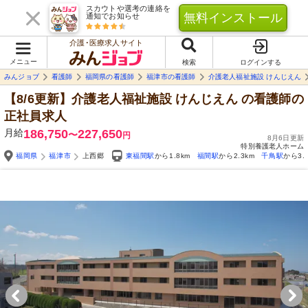
スカウトや選考の連絡を
無料インストール
通知でお知らせ
介護･医療求人サイト
メニュー
検索
ログインする
みんジョブ
看護師
福岡県の看護師
福津市の看護師
介護老人福祉施設 けんじえん
【8/6更新】介護老人福祉施設 けんじえん
の看護師の
正社員求人
月給
186,750
227,650
〜
円
8月6日更新
特別養護老人ホーム
福岡県
福津市
上西郷
東福間駅
から1.8km
福間駅
から2.3km
千鳥駅
から3.