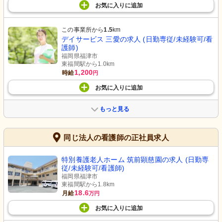
お気に入り
に
追加
この事業所から
1.5
km
デイサービス 三愛の求人 (日勤専従/未経験可/看
護師)
福岡県福津市
東福間駅から1.0km
1,200
時給
円
お気に入り
に
追加
もっと見る
同じ法人の看護師の正社員求人
特別養護老人ホーム 筑前顕慈園の求人 (日勤専
従/未経験可/看護師)
福岡県福津市
東福間駅から1.8km
18.6
月給
万円
お気に入り
に
追加