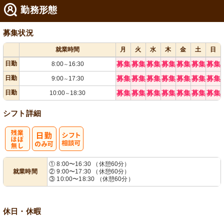
勤務形態
募集状況
就業時間
月
火
水
木
金
土
日
日勤
募集
募集
募集
募集
募集
募集
募集
8:00
16:30
～
日勤
募集
募集
募集
募集
募集
募集
募集
9:00
17:30
～
日勤
募集
募集
募集
募集
募集
募集
募集
10:00
18:30
～
シフト詳細
残
シ
① 8:00〜16:30 （休憩60分）
就業時間
② 9:00〜17:30 （休憩60分）
業ほぼなし
フト相談可
③ 10:00〜18:30 （休憩60分）
休日・休暇