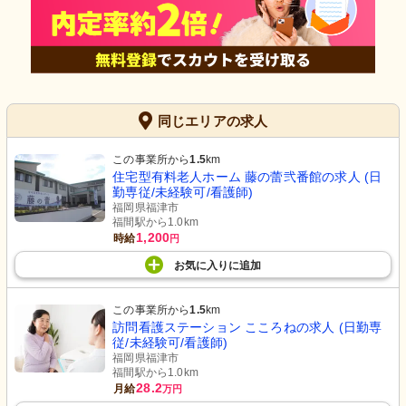
同じエリアの求人
この事業所から
1.5
km
住宅型有料老人ホーム 藤の蕾弐番館の求人 (日
勤専従/未経験可/看護師)
福岡県福津市
福間駅から1.0km
1,200
時給
円
お気に入り
に
追加
この事業所から
1.5
km
訪問看護ステーション こころねの求人 (日勤専
従/未経験可/看護師)
福岡県福津市
福間駅から1.0km
28.2
月給
万円