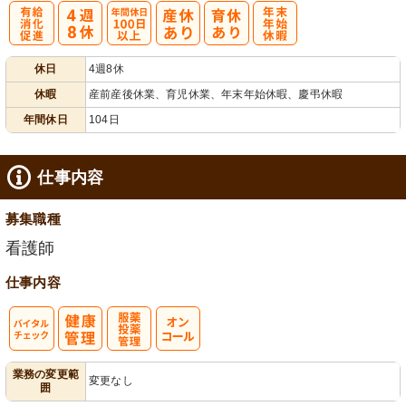
有
年間休日
年
休日
4週8休
給消化促進
100日以上
末年始休暇
休暇
産前産後休業、育児休業、年末年始休暇、慶弔休暇
年間休日
104日
仕事内容
募集職種
看護師
仕事内容
バイタルチェ
服薬・投薬管
業務の変更範
変更なし
囲
ック
理