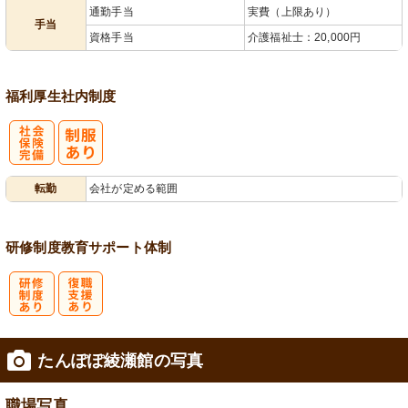
通勤手当
実費（上限あり）
手当
資格手当
介護福祉士：20,000円
福利厚生
社内制度
社
転勤
会社が定める範囲
会保険完備
研修制度
教育
サポート体制
研
復
たんぽぽ綾瀬館の写真
修制度あり
職支援あり
職場写真