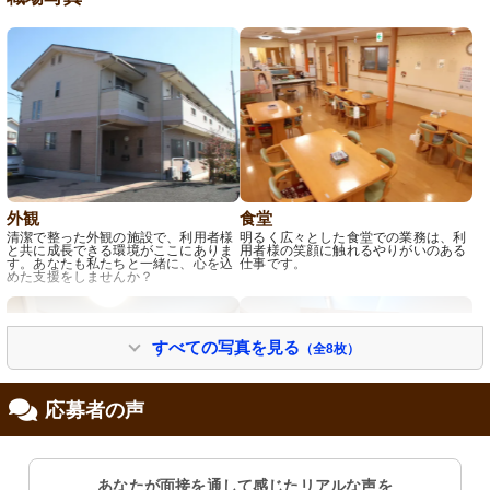
外観
食堂
清潔で整った外観の施設で、利用者様
明るく広々とした食堂での業務は、利
と共に成長できる環境がここにありま
用者様の笑顔に触れるやりがいのある
す。あなたも私たちと一緒に、心を込
仕事です。
めた支援をしませんか？
すべての写真を見る
（全8枚）
応募者の声
あなたが面接を通して感じたリアルな声を
居室
廊下