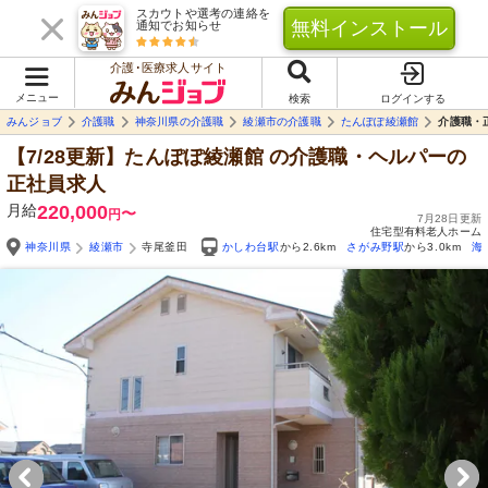
スカウトや選考の連絡を
無料インストール
通知でお知らせ
介護･医療求人サイト
メニュー
検索
ログインする
みんジョブ
介護職
神奈川県の介護職
綾瀬市の介護職
たんぽぽ綾瀬館
介護職・
【7/28更新】たんぽぽ綾瀬館
の介護職・ヘルパーの
正社員求人
月給
220,000
〜
円
7月28日更新
住宅型有料老人ホーム
神奈川県
綾瀬市
寺尾釜田
かしわ台駅
から2.6km
さがみ野駅
から3.0km
海
Yo
自由