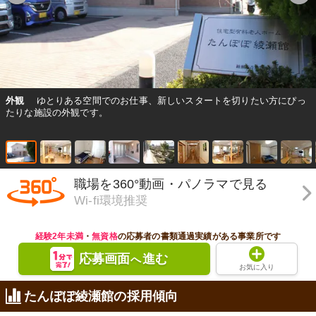
外観
ゆとりある空間でのお仕事、新しいスタートを切りたい方にぴっ
たりな施設の外観です。
職場を360°動画・パノラマで見る
Wi-fi環境推奨
経験2年未満
・
無資格
の応募者の書類通過実績がある事業所です
応募画面
進む
へ
お気に入り
たんぽぽ綾瀬館の採用傾向