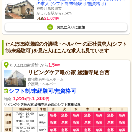
の求人 (シフト制/未経験可/無資格可)
神奈川県綾瀬市
かしわ台駅から2.5km
21.0
月給
万円
お気に入り
に
追加
たんぽぽ綾瀬館の介護職・ヘルパー の正社員求人(シフト
制/未経験可 )を見た人はこんな求人も見ています
1.5
たんぽぽ綾瀬館 から
km
リビングケア唯の家 綾瀬寺尾台西
住宅型有料老人ホーム
介護職・ヘルパー
シフト制/未経験可/無資格可
1,225
1,300
時給
円
円
〜
リビングケア唯の家 綾瀬寺尾台西のシフト募集状況
就業時間
休憩
月
火
水
木
金
土
日
7:00
～
16:00
早番
60
分
急募
急募
急募
急募
急募
急募
急募
(6
～
8h)
9:00
～
18:00
日勤
60
分
急募
急募
急募
急募
急募
急募
急募
(6
～
8h)
10:00
～
19:00
遅番
60
分
急募
急募
急募
急募
急募
急募
急募
(6
～
8h)