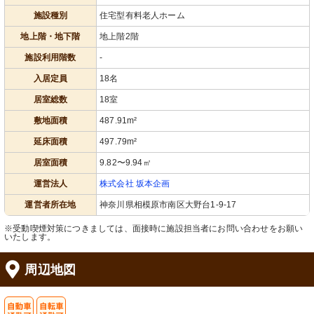
外観
浴室
施設種別
住宅型有料老人ホーム
穏やかな色合いで落ち着きのある外観
安全な暮らしを支える訓練機器と、使
です。きれいに整備された建物が迎え
い勝手の良い入浴設備です。
地上階・地下階
地上階2階
ます。
施設利用階数
-
入居定員
18名
居室総数
18室
敷地面積
487.91m²
延床面積
497.79m²
居室面積
9.82〜9.94㎡
運営法人
株式会社 坂本企画
運営者所在地
神奈川県相模原市南区大野台1-9-17
※受動喫煙対策につきましては、面接時に施設担当者にお問い合わせをお願い
いたします。
周辺地図