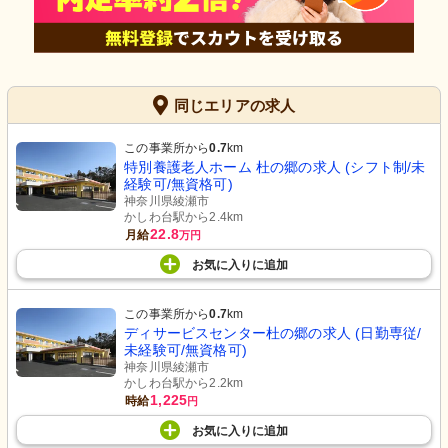
同じエリアの求人
この事業所から
0.7
km
特別養護老人ホーム 杜の郷の求人 (シフト制/未
経験可/無資格可)
神奈川県綾瀬市
かしわ台駅から2.4km
22.8
月給
万円
お気に入り
に
追加
この事業所から
0.7
km
ディサービスセンター杜の郷の求人 (日勤専従/
未経験可/無資格可)
神奈川県綾瀬市
かしわ台駅から2.2km
1,225
時給
円
お気に入り
に
追加