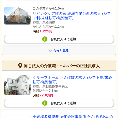
この事業所から
1.5
km
リビングケア唯の家 綾瀬寺尾台西の求人 (シフ
ト制/未経験可/無資格可)
神奈川県綾瀬市
かしわ台駅から1.1km
1,225
時給
円
お気に入り
に
追加
もっと見る
同じ法人の介護職・ヘルパーの正社員求人
グループホーム たんぽぽの求人 (シフト制/未経
験可/無資格可)
神奈川県相模原市中央区
矢部駅から0.3km
22.0
月給
万円
お気に入り
に
追加
小規模多機能型 居宅介護事業所 たんぽぽあゆみ