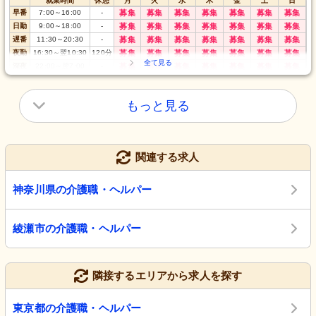
就業時間
休憩
月
火
水
木
金
土
日
早番
7:00
～
16:00
-
募集
募集
募集
募集
募集
募集
募集
日勤
9:00
～
18:00
-
募集
募集
募集
募集
募集
募集
募集
遅番
11:30
～
20:30
-
募集
募集
募集
募集
募集
募集
募集
夜勤
16:30
～
翌10:30
120
分
募集
募集
募集
募集
募集
募集
募集
深夜
22:00
～
翌7:00
-
募集
募集
募集
募集
募集
募集
募集
もっと見る
関連する求人
神奈川県の介護職・ヘルパー
綾瀬市の介護職・ヘルパー
隣接するエリアから求人を探す
東京都の介護職・ヘルパー