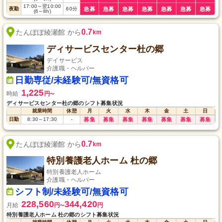
17:00
～
翌10:00
夜勤
60
分
急募
急募
急募
急募
急募
急募
急募
(6
～
8h)
0.7
たんぽぽ綾瀬館 から
km
ディサービスセンター杜の郷
デイサービス
介護職・ヘルパー
日勤専従/未経験可/無資格可
1,225
時給
円
〜
ディサービスセンター杜の郷のシフト募集状況
就業時間
休憩
月
火
水
木
金
土
日
日勤
8:30
～
17:30
-
募集
募集
募集
募集
募集
募集
募集
0.7
たんぽぽ綾瀬館 から
km
特別養護老人ホーム 杜の郷
特別養護老人ホーム
介護職・ヘルパー
シフト制/未経験可/無資格可
228,560
344,420
月給
円
円
〜
特別養護老人ホーム 杜の郷のシフト募集状況