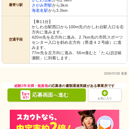
かしわ台駅
から2.6km
最寄り駅
さがみ野駅
から3km
海老名駅
から3.3km
【車11分】
かしわ台駅西口から100m先のかしわ台駅入口を右
方向に進みます。
420m先を左方向に進み、2.7km先の市民スポーツ
交通手段
センター入口を斜め左方向（県道４２号線）に進
みます。
77m先を左方向に進み、56m進むと「たんぽぽ綾
瀬館」に到着します。
2026/07/28 更新
経験2年未満
・
無資格
の応募者の書類通過実績がある事業所です
応募画面
進む
へ
お気に入り