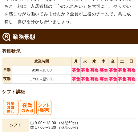
ちと一緒に、入居者様の「心のふれあい」を大切にし、やりがい
を感じながら働いてみませんか？全員が主役のチームで、共に成
長し、喜びを分かち合いましょう。
勤務形態
募集状況
就業時間
月
火
水
木
金
土
日
日勤
募集
募集
募集
募集
募集
募集
募集
9:00
18:00
～
夜勤
募集
募集
募集
募集
募集
募集
募集
17:00
翌9:30
～
シフト詳細
残
シ
① 9:00〜18:00 （休憩60分）
シフト
② 17:00〜9:30 （休憩60分）
業ほぼなし
フト相談可