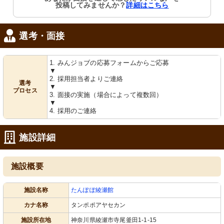
投稿してみませんか？
詳細はこちら
居心地の良い居室でケアを提供してい
きれいな環境でお仕事できる職場を提
ただくスタッフを募集しています。明
供しています。
るくて暖かい雰囲気です。
選考・面接
1. みんジョブの応募フォームからご応募
▼
2. 採用担当者よりご連絡
選考
▼
プロセス
3. 面接の実施（場合によって複数回）
▼
4. 採用のご連絡
浴室
浴室
働きやすさを考慮した浴室です。介助
安全に配慮された介護用浴室で、利用
しやすい環境で安心して勤務できま
者様の快適なバスタイムをサポートし
施設詳細
す。
ませんか？
施設概要
施設名称
たんぽぽ綾瀬館
カナ名称
タンポポアヤセカン
施設所在地
神奈川県綾瀬市寺尾釜田1-1-15