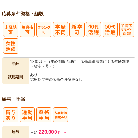
応募条件
資格・経験
子育てママパ
パ活躍
18歳以上 （年齢制限の理由：労働基準法等による年齢制限
年齢
（省令２号））
あり
試用期間
試用期間中の労働条件変更なし
給与・手当
人事評価制度
220,000
給与
月給
円
〜
あり