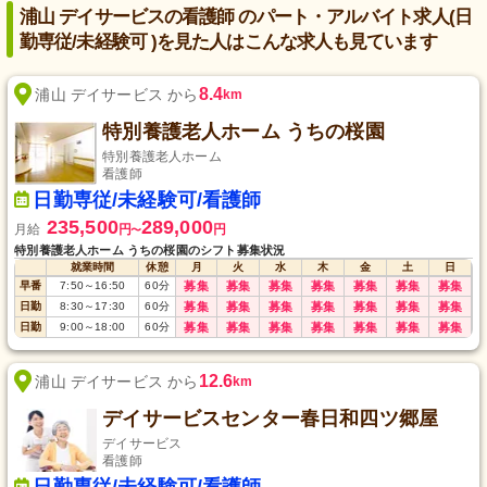
浦山 デイサービスの看護師 のパート・アルバイト求人(日
勤専従/未経験可 )を見た人はこんな求人も見ています
8.4
浦山 デイサービス から
km
特別養護老人ホーム うちの桜園
特別養護老人ホーム
看護師
日勤専従/未経験可/看護師
235,500
289,000
月給
円
円
〜
特別養護老人ホーム うちの桜園のシフト募集状況
就業時間
休憩
月
火
水
木
金
土
日
早番
7:50
～
16:50
60
分
募集
募集
募集
募集
募集
募集
募集
日勤
8:30
～
17:30
60
分
募集
募集
募集
募集
募集
募集
募集
日勤
9:00
～
18:00
60
分
募集
募集
募集
募集
募集
募集
募集
12.6
浦山 デイサービス から
km
デイサービスセンター春日和四ツ郷屋
デイサービス
看護師