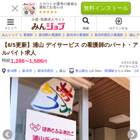
スカウトや選考の連絡を
無料インストール
通知でお知らせ
介護･医療求人サイト
メニュー
検索
ログインする
みんジョブ
看護師
新潟県の看護師
新潟市の看護師
新潟市西区の看護師
浦山 
【8/5更新】浦山 デイサービス
の看護師のパート・ア
ルバイト求人
時給
1,286
1,586
〜
円
8月5日更新
デイサービス
新潟県
新潟市
新潟市西区
浦山
青山駅
から0.5km
関屋駅
から1.0km
小