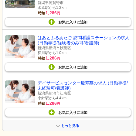
新潟県阿賀野市
水原駅から1.2km
1,286
時給
円
お気に入り
に
追加
はあとふるあたご 訪問看護ステーションの求人
(日勤専従/経験者のみ可/看護師)
新潟県新潟市秋葉区
荻川駅から1.0km
1,286
時給
円
お気に入り
に
追加
デイサービスセンター慶寿苑の求人 (日勤専従/
未経験可/看護師)
新潟県新潟市江南区
小針駅から4.4km
1,286
時給
円
お気に入り
に
追加
もっと見る