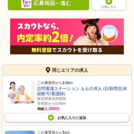
応募画面
進む
へ
お気に入り
同じエリアの求人
この事業所から
3.5
km
訪問看護ステーション ももの求人 (日勤専従/未
経験可/看護師)
新潟県新潟市西区
寺尾駅から0.8km
1,300
時給
円
お気に入り
に
追加
この事業所から
5
km