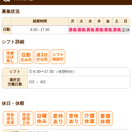
募集状況
就業時間
月
火
水
木
金
土
日
日勤
募集
募集
募集
募集
募集
募集
定休
8:30
17:30
～
シフト詳細
残
週
シ
シフト
① 8:30〜17:30 （休憩60分）
業ほぼなし
2日から可
フト相談可
週所定
2日 ～ 4日
労働日数
休日・休暇
有
完