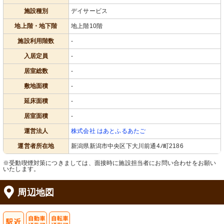
施設種別
デイサービス
地上階・地下階
地上階10階
施設利用階数
-
入居定員
-
居室総数
-
敷地面積
-
延床面積
-
居室面積
-
運営法人
株式会社 はあとふるあたご
運営者所在地
新潟県新潟市中央区下大川前通4ﾉ町2186
※受動喫煙対策につきましては、面接時に施設担当者にお問い合わせをお願い
いたします。
周辺地図