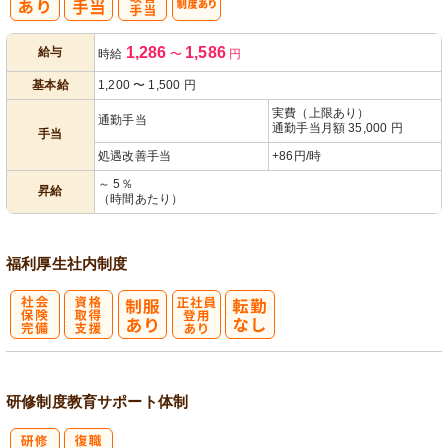
処
人事評価制度
1,286
1,586
給与
時給
〜
円
遇改善手当
あり
基本給
1,200
〜
1,500
円
実費（上限あり）
通勤手当
通勤手当月額 35,000 円
手当
処遇改善手当
+86円/時
～ 5％
昇給
（時間あたり）
福利厚生
社内制度
社
資格取得支援
正社員登用あ
会保険完備
あり
り
研修制度
教育
サポート体制