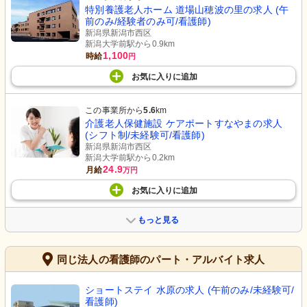
特別養護老人ホーム 道場山穂波の里の求人 (午
前のみ/経験者のみ可/看護師)
新潟県新潟市西区
新潟大学前駅から0.9km
1,100
時給
円
お気に入り
に
追加
この事業所から
5.6
km
介護老人保健施設 ケアポートすなやまの求人
(シフト制/未経験可/看護師)
新潟県新潟市西区
新潟大学前駅から0.2km
24.9
月給
万円
お気に入り
に
追加
もっと見る
同じ法人の看護師のパート・アルバイト求人
ショートステイ 水原の求人 (午前のみ/未経験可/
看護師)