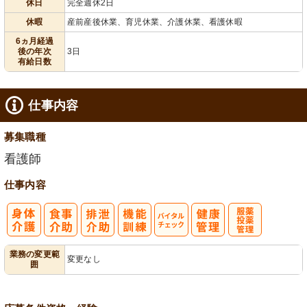
休日
完全週休2日
給消化促進
全週休2日
休暇
産前産後休業、育児休業、介護休業、看護休暇
6ヵ月経過
後の年次
3日
有給日数
仕事内容
募集職種
看護師
仕事内容
バイタルチェ
服薬・投薬管
業務の変更範
変更なし
囲
ック
理