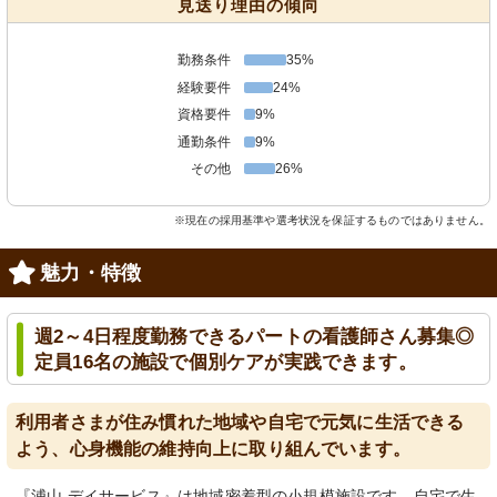
見送り理由の傾向
勤務条件
35%
経験要件
24%
資格要件
9%
通勤条件
9%
その他
26%
※現在の採用基準や選考状況を保証するものではありません。
魅力・特徴
週2～4日程度勤務できるパートの看護師さん募集◎
定員16名の施設で個別ケアが実践できます。
利用者さまが住み慣れた地域や自宅で元気に生活できる
よう、心身機能の維持向上に取り組んでいます。
『浦山 デイサービス』は地域密着型の小規模施設です。自宅で生