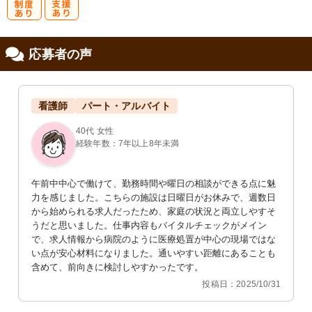
研
復
応募者の声
修制度あり
職支援あり
看護師
パート・アルバイト
40代 女性
経験年数：7年以上8年未満
午前中中心で働けて、勤務時間や曜日の相談ができる点に魅
力を感じました。こちらの施設は日曜日がお休みで、週数日
から始められる求人だったため、家庭の状況と両立しやすそ
うだと思いました。仕事内容もバイタルチェックがメイン
で、求人情報から病院のように医療処置が中心の現場ではな
い点が安心材料になりました。通いやすい距離にあることも
含めて、前向きに検討しやすかったです。
投稿日：2025/10/31