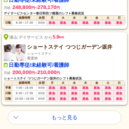
日勤専従/未経験可/看護師
248,800
278,170
月給
円
円
〜
デイサービスセンター春日和四ツ郷屋のシフト募集状況
就業時間
休憩
月
火
水
木
金
土
日
日勤
8:30
～
17:30
60
分
募集
募集
募集
募集
募集
募集
募集
5.9
浦山 デイサービス から
km
ショートステイ つつじガーデン坂井
ショートステイ
看護師
日勤専従/未経験可/看護師
200,000
210,000
月給
円
円
〜
ショートステイ つつじガーデン坂井のシフト募集状況
就業時間
休憩
月
火
水
木
金
土
日
早番
7:00
～
16:00
60
分
募集
募集
募集
募集
募集
募集
募集
日勤
8:30
～
17:30
60
分
募集
募集
募集
募集
募集
募集
募集
日勤
10:00
～
19:00
60
分
募集
募集
募集
募集
募集
募集
募集
もっと見る