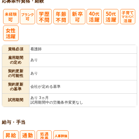
応募条件
資格・経験
子育てママパ
パ活躍
資格必須
看護師
雇用期間
あり
の定め
契約更新
あり
の可能性
契約更新
会社が定める基準
の基準
あり 3ヵ月
試用期間
試用期間中の労働条件変更なし
給与・手当