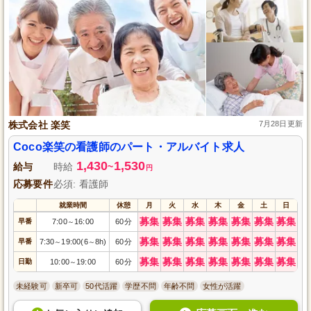
株式会社 楽笑
7月28日更新
Coco楽笑の看護師のパート・アルバイト求人
1,430
1,530
給与
時給
~
円
応募要件
必須: 看護師
就業時間
休憩
月
火
水
木
金
土
日
募集
募集
募集
募集
募集
募集
募集
早番
7:00
16:00
60分
～
募集
募集
募集
募集
募集
募集
募集
早番
7:30
19:00(6
8h)
60分
～
～
募集
募集
募集
募集
募集
募集
募集
日勤
10:00
19:00
60分
～
未経験可
新卒可
50代活躍
学歴不問
年齢不問
女性が活躍