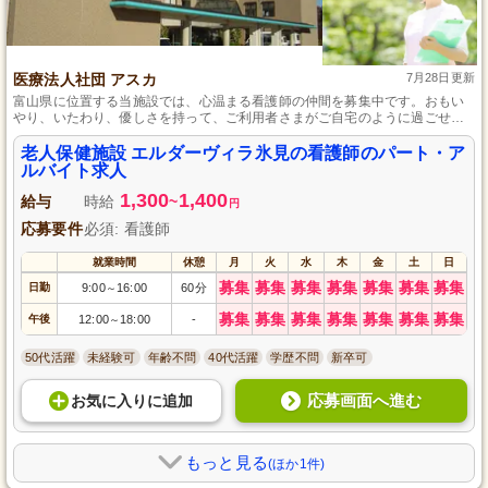
医療法人社団 アスカ
7月28日更新
富山県に位置する当施設では、心温まる看護師の仲間を募集中です。おもい
やり、いたわり、優しさを持って、ご利用者さまがご自宅のように過ごせる
環境を一緒に作り上げましょう。看護師資格があれば、未経験でも安心して
始められるようサポート体制が整っています。働きやすさとチームワークの
老人保健施設 エルダーヴィラ氷見の看護師のパート・ア
良さが自慢です。
ルバイト求人
1,300
1,400
給与
時給
~
円
応募要件
必須: 看護師
就業時間
休憩
月
火
水
木
金
土
日
募集
募集
募集
募集
募集
募集
募集
日勤
9:00
16:00
60分
～
募集
募集
募集
募集
募集
募集
募集
午後
12:00
18:00
-
～
50代活躍
未経験可
年齢不問
40代活躍
学歴不問
新卒可
応募画面へ進む
お気に入り
に
追加
もっと見る
(ほか1件)