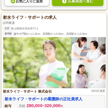
応募画面へ進む
お気に入り
に
追加
射水ライフ・サポートの求人
訪問看護
住所
富山県射水市赤井77-1
最寄駅
越中大門駅から1.2km、高岡駅から5.0km、高岡駅から5.0km
射水ライフ・サポート 株式会社
8月6日更新
射水ライフ・サポートの看護師の正社員求人
280,000
320,000
給与
月給
~
円