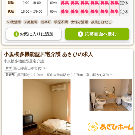
募集
募集
募集
募集
募集
募集
定休
日勤
9:00
19:00
60分
～
募集
募集
募集
募集
募集
募集
定休
夜勤
18:00
翌9:00
60分
～
50代活躍
未経験可
新卒可
学歴不問
女性が活躍
残業ほぼなし
応募画面へ進む
お気に入り
に
追加
小規模多機能型居宅介護 あさひの求人
小規模多機能型居宅介護
住所
富山県富山市北代189
最寄駅
呉羽駅から1.0km、富山大学前駅から2.7km、富山駅から3.9km