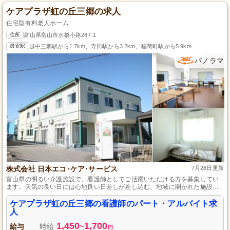
ケアプラザ虹の丘三郷の求人
住宅型有料老人ホーム
住所
富山県富山市水橋小路287-1
最寄駅
越中三郷駅から1.7km、寺田駅から3.2km、稲荷町駅から5.9km
パノラマ
株式会社 日本エコ･ケア･サービス
7月28日更新
富山県の明るい介護施設で、看護師としてご活躍いただける方を募集してい
ます。天気の良い日には心地良い日差しが差し込む、地域に開かれた施設
で、ご利用者さまの体調管理や生活看護をお任せします。経験や資格を活か
し、ご利用者さまとスタッフ両方への安心感を提供する重要な役割を担って
ケアプラザ虹の丘三郷の看護師のパート・アルバイト求
いただきます。日勤のみで勤務時間は柔軟に対応しますので、無理なく働け
人
る環境です。あなたの温かい支援をお待ちしています。
1,450
1,700
給与
時給
~
円