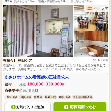
最寄駅
呉羽駅から0.9km、富山大学前駅から2.7km、富山駅から3.9km
パノラマ
有限会社 朝日ケア
7月28日更新
看護師として、富山県に位置する施設でご活躍いただける正社員を募集して
おります。資格を生かし、デイサービス、訪問介護、居宅介護支援といった
多様な福祉サービスを提供する中で、ご利用者さまの健康管理をお任せしま
す。年間休日は118日あり、リフレッシュ休暇も用意されているため、プライ
あさひホームの看護師の正社員求人
ベートの充実が望めます。また、昇給や賞与もございるので、長く安心して
180,000
330,000
勤務が可能です。
給与
月給
~
円
応募要件
必須: 看護師
50代活躍
60代活躍
新卒可
年齢不問
40代活躍
時短勤務相談可
応募画面へ進む
お気に入り
に
追加