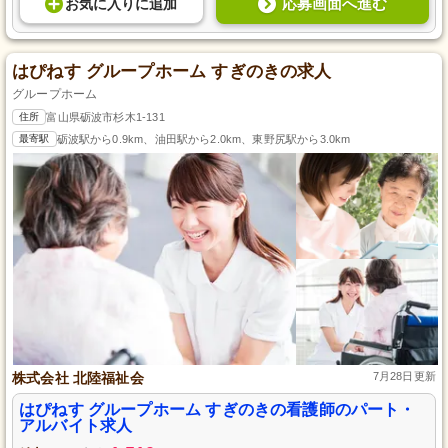
応募画面へ進む
お気に入り
に
追加
はぴねす グループホーム すぎのきの求人
グループホーム
住所
富山県砺波市杉木1-131
最寄駅
砺波駅から0.9km、油田駅から2.0km、東野尻駅から3.0km
株式会社 北陸福祉会
7月28日更新
はぴねす グループホーム すぎのきの看護師のパート・
アルバイト求人