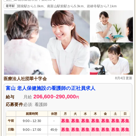
最寄駅
開発駅から1.0km、南富山駅前駅から5.3km、岩峅寺駅から7.1km
医療法人社団翠十字会
8月4日更新
富山 老人保健施設の看護師の正社員求人
206,600
290,000
給与
月給
~
円
応募要件
必須: 看護師
就業時間
休憩
月
火
水
木
金
土
日
募集
募集
募集
募集
募集
募集
募集
午前
9:00
12:30
-
～
募集
募集
募集
募集
募集
募集
募集
日勤
9:00
17:00
45分
～