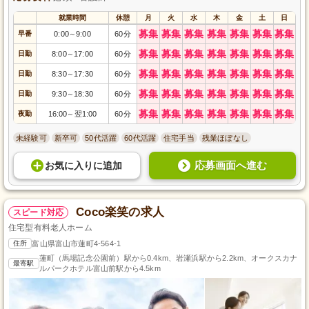
就業時間
休憩
月
火
水
木
金
土
日
募集
募集
募集
募集
募集
募集
募集
早番
0:00
9:00
60分
～
募集
募集
募集
募集
募集
募集
募集
日勤
8:00
17:00
60分
～
募集
募集
募集
募集
募集
募集
募集
日勤
8:30
17:30
60分
～
募集
募集
募集
募集
募集
募集
募集
日勤
9:30
18:30
60分
～
募集
募集
募集
募集
募集
募集
募集
夜勤
16:00
翌1:00
60分
～
未経験可
新卒可
50代活躍
60代活躍
住宅手当
残業ほぼなし
応募画面へ進む
お気に入り
に
追加
Coco楽笑の求人
スピード対応
住宅型有料老人ホーム
住所
富山県富山市蓮町4-564-1
蓮町（馬場記念公園前）駅から0.4km、岩瀬浜駅から2.2km、オークスカナ
最寄駅
ルパークホテル富山前駅から4.5km