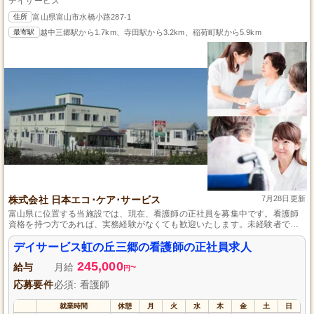
デイサービス
住所
富山県富山市水橋小路287-1
最寄駅
越中三郷駅から1.7km、寺田駅から3.2km、稲荷町駅から5.9km
株式会社 日本エコ･ケア･サービス
7月28日更新
富山県に位置する当施設では、現在、看護師の正社員を募集中です。看護師
資格を持つ方であれば、実務経験がなくても歓迎いたします。未経験者でも
安心してスタートできるよう、充実した研修と資格取得支援を提供しており
ます。ご利用者さまの健康管理や服薬指導など、やりがいのある仕事を通じ
デイサービス虹の丘三郷の看護師の正社員求人
て、一緒に笑顔あふれる毎日を支援しませんか。
245,000
給与
月給
~
円
応募要件
必須: 看護師
就業時間
休憩
月
火
水
木
金
土
日