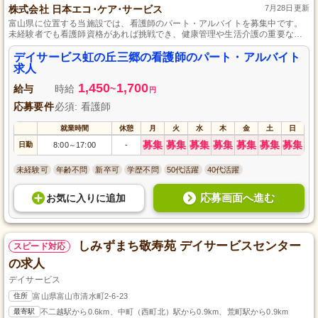
株式会社 日本エコ･ケア･サービス
7月28日更新
富山県に位置する当施設では、看護師のパート・アルバイトを募集中です。
未経験者でも看護師資格があれば挑戦でき、健康管理や生活介護の重要な役
割を担っていただきます。勤務時間や日数は柔軟に相談可能で、家庭と仕事
の両立がしやすい環境です。マイカー通勤可で通勤費も支給されるため、毎
デイサービス虹の丘三郷の看護師のパート・アルバイト
日の通勤も安心です。
求人
1,450
1,700
給与
時給
~
円
応募要件
必須: 看護師
就業時間
休憩
月
火
水
木
金
土
日
募集
募集
募集
募集
募集
募集
募集
日勤
8:00
17:00
-
～
未経験可
年齢不問
新卒可
学歴不問
50代活躍
40代活躍
応募画面へ進む
お気に入り
に
追加
しみずまち敬寿苑 デイサービスセンター
スピード対応
の求人
デイサービス
住所
富山県富山市清水町2-6-23
最寄駅
不二越駅から0.6km、中町（西町北）駅から0.9km、荒町駅から0.9km