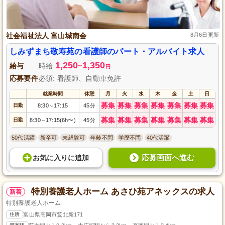
社会福祉法人 富山城南会
8月6日更新
しみずまち敬寿苑の看護師のパート・アルバイト求人
1,250
1,350
給与
時給
~
円
応募要件
必須: 看護師、自動車免許
就業時間
休憩
月
火
水
木
金
土
日
募集
募集
募集
募集
募集
募集
募集
日勤
8:30
17:15
45分
～
募集
募集
募集
募集
募集
募集
募集
日勤
8:30
17:15(6h〜)
45分
～
50代活躍
新卒可
未経験可
年齢不問
学歴不問
40代活躍
応募画面へ進む
お気に入り
に
追加
特別養護老人ホーム あさひ苑アネックスの求人
新着
特別養護老人ホーム
住所
富山県高岡市鷲北新171