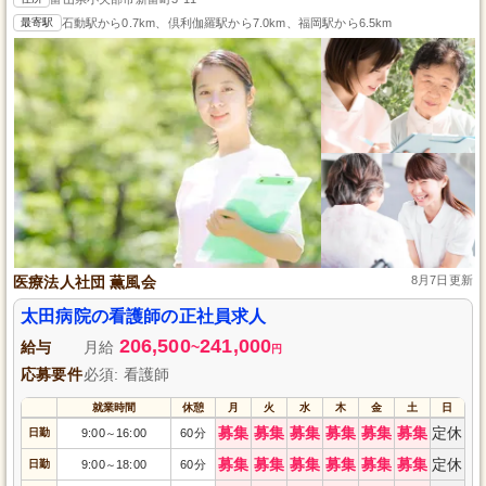
最寄駅
石動駅から0.7km、倶利伽羅駅から7.0km、福岡駅から6.5km
医療法人社団 薫風会
8月7日更新
太田病院の看護師の正社員求人
206,500
241,000
給与
月給
~
円
応募要件
必須: 看護師
就業時間
休憩
月
火
水
木
金
土
日
募集
募集
募集
募集
募集
募集
定休
日勤
9:00
16:00
60分
～
募集
募集
募集
募集
募集
募集
定休
日勤
9:00
18:00
60分
～