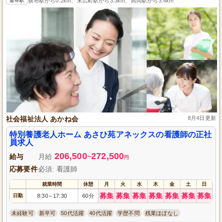
最寄駅
荻布駅から0.2km、末広町駅から3.3km、高岡駅から3.4km
社会福祉法人 あかね会
8月4日更新
特別養護老人ホーム あさひ苑アネックスの看護師の正社
員求人
206,500
272,500
給与
月給
~
円
応募要件
必須: 看護師
就業時間
休憩
月
火
水
木
金
土
日
募集
募集
募集
募集
募集
募集
募集
日勤
8:30
17:30
60分
～
未経験可
新卒可
50代活躍
40代活躍
学歴不問
残業ほぼなし