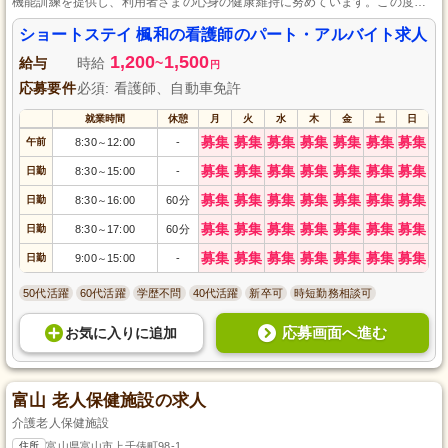
機能訓練を提供し、利用者さまの心身の健康維持に努めています。この度、
個々の利用者さまに寄り添った体調管理を行うパート・アルバイトの看護師
を募集します。15名という少人数のため、細やかなケアが可能で、看護師と
ショートステイ 楓和の看護師のパート・アルバイト求人
してのスキルアップが期待できます。多職種のチームと協力し、笑顔で利用
1,200
1,500
者さまの快適な生活を支えましょう。
給与
時給
~
円
応募要件
必須: 看護師、自動車免許
就業時間
休憩
月
火
水
木
金
土
日
募集
募集
募集
募集
募集
募集
募集
午前
8:30
12:00
-
～
募集
募集
募集
募集
募集
募集
募集
日勤
8:30
15:00
-
～
募集
募集
募集
募集
募集
募集
募集
日勤
8:30
16:00
60分
～
募集
募集
募集
募集
募集
募集
募集
日勤
8:30
17:00
60分
～
募集
募集
募集
募集
募集
募集
募集
日勤
9:00
15:00
-
～
50代活躍
60代活躍
学歴不問
40代活躍
新卒可
時短勤務相談可
応募画面へ進む
お気に入り
に
追加
富山 老人保健施設の求人
介護老人保健施設
住所
富山県富山市上千俵町98-1