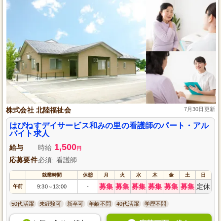
株式会社 北陸福祉会
7月30日更新
はぴねすデイサービス和みの里の看護師のパート・アル
バイト求人
1,500
給与
時給
円
応募要件
必須: 看護師
就業時間
休憩
月
火
水
木
金
土
日
募集
募集
募集
募集
募集
募集
定休
午前
9:30
13:00
-
～
50代活躍
未経験可
新卒可
年齢不問
40代活躍
学歴不問