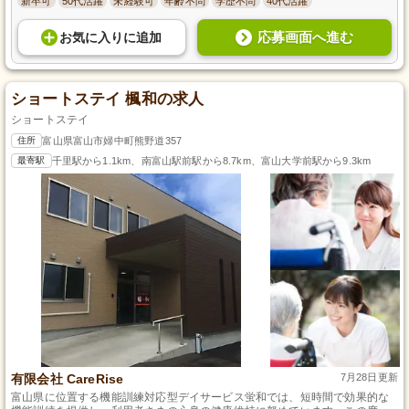
新卒可
50代活躍
未経験可
年齢不問
学歴不問
40代活躍
応募画面へ進む
お気に入り
に
追加
ショートステイ 楓和の求人
ショートステイ
住所
富山県富山市婦中町熊野道357
最寄駅
千里駅から1.1km、南富山駅前駅から8.7km、富山大学前駅から9.3km
有限会社 CareRise
7月28日更新
富山県に位置する機能訓練対応型デイサービス蛍和では、短時間で効果的な