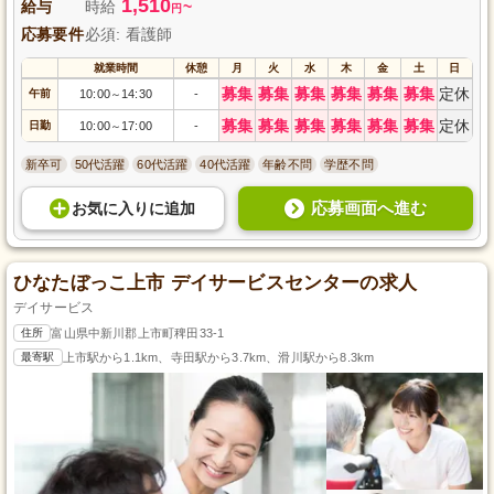
1,510
給与
時給
~
円
応募要件
必須: 看護師
就業時間
休憩
月
火
水
木
金
土
日
募集
募集
募集
募集
募集
募集
定休
午前
10:00
14:30
-
～
募集
募集
募集
募集
募集
募集
定休
日勤
10:00
17:00
-
～
新卒可
50代活躍
60代活躍
40代活躍
年齢不問
学歴不問
応募画面へ進む
お気に入り
に
追加
ひなたぼっこ上市 デイサービスセンターの求人
デイサービス
住所
富山県中新川郡上市町稗田33-1
最寄駅
上市駅から1.1km、寺田駅から3.7km、滑川駅から8.3km