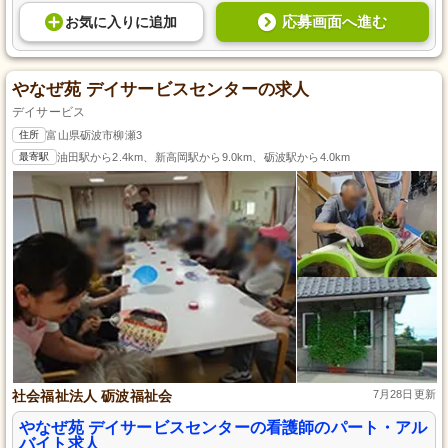
応募画面へ進む
お気に入り
に
追加
やなぜ苑 デイサービスセンターの求人
デイサービス
住所
富山県砺波市柳瀬3
最寄駅
油田駅から2.4km、新高岡駅から9.0km、砺波駅から4.0km
社会福祉法人 砺波福祉会
7月28日更新
やなぜ苑 デイサービスセンターの看護師のパート・アル
バイト求人