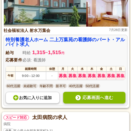
社会福祉法人 射水万葉会
7月28日更新
特別養護老人ホーム 二上万葉苑の看護師のパート・アル
バイト求人
1,315
1,515
給与
時給
~
円
応募要件
必須: 看護師
就業時間
休憩
月
火
水
木
金
土
日
募集
募集
募集
募集
募集
募集
募集
午前
9:00
12:00
-
～
60代活躍
未経験可
年齢不問
新卒可
40代活躍
50代活躍
応募画面へ進む
お気に入り
に
追加
太田病院の求人
スピード対応
病院
住所
富山県小矢部市新富町3-11