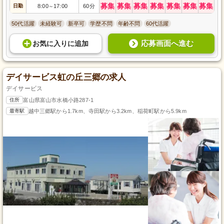
募集
募集
募集
募集
募集
募集
募集
日勤
8:00
17:00
60分
～
50代活躍
未経験可
新卒可
学歴不問
年齢不問
60代活躍
応募画面へ進む
お気に入り
に
追加
デイサービス虹の丘三郷の求人
デイサービス
住所
富山県富山市水橋小路287-1
最寄駅
越中三郷駅から1.7km、寺田駅から3.2km、稲荷町駅から5.9km