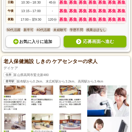
募集
募集
募集
募集
募集
募集
募集
日勤
10:30
18:30
45分
～
募集
募集
募集
募集
募集
募集
募集
午後
13:15
17:00
-
～
募集
募集
募集
募集
募集
募集
募集
夜勤
17:00
翌9:30
120分
～
50代活躍
新卒可
40代活躍
未経験可
学歴不問
残業ほぼなし
応募画面へ進む
お気に入り
に
追加
老人保健施設 しきの ケアセンターの求人
デイケア
住所
富山県高岡市鷲北新480
最寄駅
荻布駅から0.2km、末広町駅から3.2km、高岡駅から3.4km