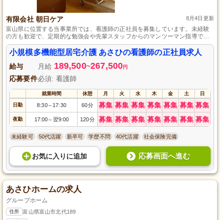
有限会社 朝日ケア
8月4日更新
富山県に位置する当事業所では、看護師の正社員を募集しています。未経験
の方も歓迎で、定期的な勉強会や先輩スタッフからのマンツーマン指導で、
スキルアップしながら安心して仕事を覚えることができます。笑顔を大切に
し、利用者さま一人ひとりに寄り添った介護サービスを提供しています。年
小規模多機能型居宅介護 あさひの看護師の正社員求人
間休日は118日以上で、昇給・賞与あり。和気あいあいとした職場で一緒に働
189,500
267,500
きましょう。
給与
月給
~
円
応募要件
必須: 看護師
就業時間
休憩
月
火
水
木
金
土
日
募集
募集
募集
募集
募集
募集
募集
日勤
8:30
17:30
60分
～
募集
募集
募集
募集
募集
募集
募集
夜勤
17:00
翌9:00
120分
～
未経験可
50代活躍
新卒可
学歴不問
40代活躍
社会保険完備
応募画面へ進む
お気に入り
に
追加
あさひホームの求人
グループホーム
住所
富山県富山市北代189