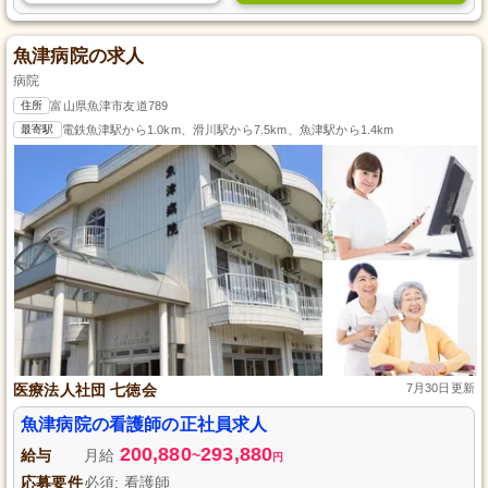
魚津病院の求人
病院
住所
富山県魚津市友道789
最寄駅
電鉄魚津駅から1.0km、滑川駅から7.5km、魚津駅から1.4km
医療法人社団 七徳会
7月30日更新
魚津病院の看護師の正社員求人
200,880
293,880
給与
月給
~
円
応募要件
必須: 看護師