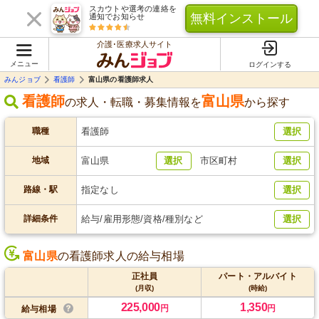
スカウトや選考の連絡を
無料インストール
通知でお知らせ
介護･医療求人サイト
メニュー
ログインする
みんジョブ
看護師
富山県の看護師求人
看護師
富山県
の求人・転職・募集情報を
から探す
職種
看護師
選択
地域
富山県
選択
市区町村
選択
路線・駅
指定なし
選択
詳細条件
給与/雇用形態/資格/種別など
選択
富山県
の看護師求人の給与相場
正社員
パート・アルバイト
(月収)
(時給)
225,000
1,350
円
円
給与相場