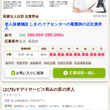
医療法人社団 志貴野会
8月4日更新
老人保健施設 しきの ケアセンターの看護師の正社員求
人
190,000
295,000
給与
月給
~
円
応募要件
必須: 看護師
就業時間
休憩
月
火
水
木
金
土
日
募集
募集
募集
募集
募集
募集
募集
日勤
8:15
16:15
60分
～
新卒可
学歴不問
未経験可
40代活躍
女性が活躍
社会保険完備
応募画面へ進む
お気に入り
に
追加
はぴねすデイサービス和みの里の求人
デイサービス
住所
富山県南砺市二日町2077-1
最寄駅
福野駅から1.3km、城端駅から8.9km、高儀駅から1.6km