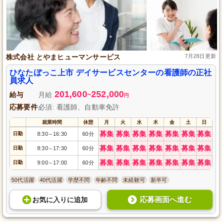
株式会社 とやまヒューマンサービス
7月28日更新
ひなたぼっこ上市 デイサービスセンターの看護師の正社
員求人
201,600
252,000
給与
月給
~
円
応募要件
必須: 看護師、自動車免許
就業時間
休憩
月
火
水
木
金
土
日
募集
募集
募集
募集
募集
募集
募集
日勤
8:30
16:30
60分
～
募集
募集
募集
募集
募集
募集
募集
日勤
8:30
17:30
60分
～
募集
募集
募集
募集
募集
募集
募集
日勤
9:00
17:00
60分
～
50代活躍
40代活躍
学歴不問
年齢不問
未経験可
新卒可
応募画面へ進む
お気に入り
に
追加