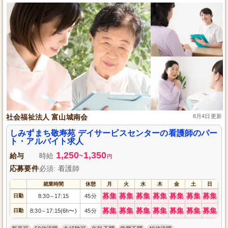
社会福祉法人 富山城南会
8月4日更新
しみずまち敬寿苑 デイサービスセンターの看護師のパー
ト・アルバイト求人
1,250
1,350
給与
時給
~
円
応募要件
必須: 看護師
就業時間
休憩
月
火
水
木
金
土
日
募集
募集
募集
募集
募集
募集
募集
日勤
8:30
17:15
45分
～
募集
募集
募集
募集
募集
募集
募集
日勤
8:30
17:15(6h〜)
45分
～