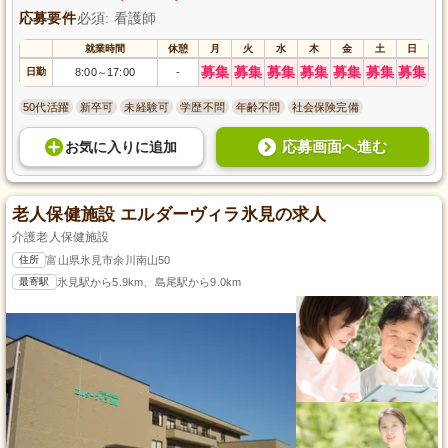
応募要件
必須: 看護師
就業時間
休憩
月
火
水
木
金
土
日
募集
募集
募集
募集
募集
募集
募集
日勤
8:00
17:00
-
～
50代活躍
新卒可
未経験可
学歴不問
年齢不問
社会保険完備
応募画面へ進む
お気に入り
に
追加
老人保健施設 エルダーヴィラ氷見の求人
介護老人保健施設
住所
富山県氷見市余川南山50
最寄駅
氷見駅から5.9km、島尾駅から9.0km