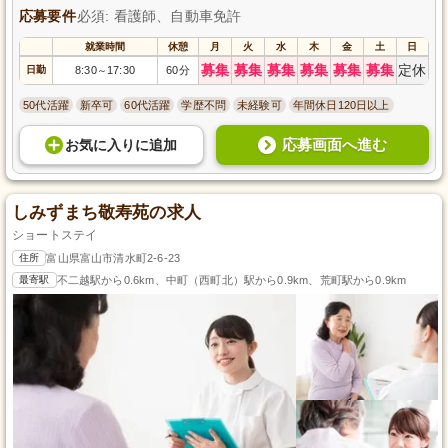
応募要件
必須: 看護師、自動車免許
就業時間
休憩
月
火
水
木
金
土
日
募集
募集
募集
募集
募集
募集
定休
日勤
8:30
17:30
60分
～
50代活躍
新卒可
60代活躍
学歴不問
未経験可
年間休日120日以上
応募画面へ進む
お気に入り
に
追加
しみずまち敬寿苑の求人
ショートステイ
住所
富山県富山市清水町2-6-23
最寄駅
不二越駅から0.6km、中町（西町北）駅から0.9km、荒町駅から0.9km