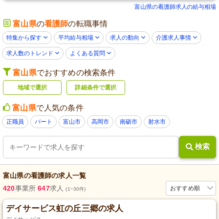
富山県の看護師求人の給与相場
富山県
の
看護師
の転職事情
特集から探す
平均給与相場
求人の動向
介護求人事情
求人数のトレンド
よくある質問
富山県
でおすすめの検索条件
地域で選択
詳細条件で選択
富山県
で人気の条件
正職員
パート
富山市
高岡市
南砺市
射水市
検索
富山県
の
看護師
の求人一覧
420
事業所
647
求人
おすすめ順
(1~30件)
デイサービス虹の丘三郷の求人