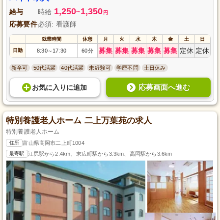
1,250
1,350
給与
時給
~
円
応募要件
必須: 看護師
就業時間
休憩
月
火
水
木
金
土
日
募集
募集
募集
募集
募集
定休
定休
日勤
8:30
17:30
60分
～
新卒可
50代活躍
40代活躍
未経験可
学歴不問
土日休み
応募画面へ進む
お気に入り
に
追加
特別養護老人ホーム 二上万葉苑の求人
特別養護老人ホーム
住所
富山県高岡市二上町1004
最寄駅
江尻駅から2.4km、末広町駅から3.3km、高岡駅から3.6km