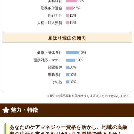
実務経験
33%
勤務条件適合
22%
即戦力性
11%
人柄・対人姿勢
11%
見送り理由の傾向
健康・身体条件
40%
面接対応・マナー
30%
経験要件
10%
勤務条件
10%
その他
10%
※現在の採用基準や選考状況を保証するものではありません。
魅力・特徴
あなたのケアマネジャー資格を活かし、地域の高齢