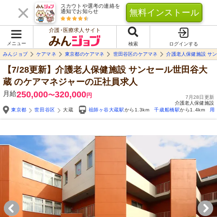
スカウトや選考の連絡を
無料インストール
通知でお知らせ
介護･医療求人サイト
メニュー
検索
ログインする
みんジョブ
ケアマネ
東京都のケアマネ
世田谷区のケアマネ
介護老人保健施設 サ
【7/28更新】介護老人保健施設 サンセール世田谷大
蔵
のケアマネジャーの正社員求人
月給
250,000
320,000
〜
円
7月28日更新
介護老人保健施設
東京都
世田谷区
大蔵
祖師ヶ谷大蔵駅
から1.3km
千歳船橋駅
から1.4km
用