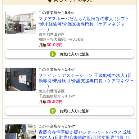
この事業所から
0.6
km
マザアスホームだんらん世田谷の求人 (シフト
制/未経験可/介護支援専門員（ケアマネジャ
ー）)
東京都世田谷区
祖師ヶ谷大蔵駅から0.7km
30.0
月給
万円
お気に入り
に
追加
この事業所から
1.4
km
ファイン ケアステーション 千歳船橋の求人 (日
勤専従/未経験可/介護支援専門員（ケアマネジャ
ー）)
東京都世田谷区
千歳船橋駅から0.1km
28.8
月給
万円
お気に入り
に
追加
この事業所から
1.9
km
青藍会在宅医療支援センターハートハウス成城
の求人 (日勤専従/未経験可/介護支援専門員（ケ