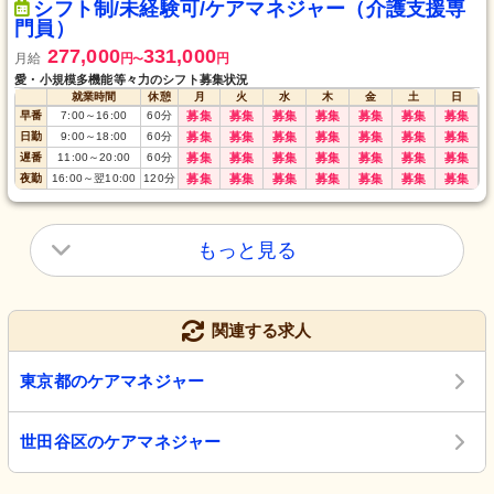
シフト制/未経験可/ケアマネジャー（介護支援専
門員）
277,000
331,000
月給
円
円
〜
愛・小規模多機能等々力のシフト募集状況
就業時間
休憩
月
火
水
木
金
土
日
早番
7:00
～
16:00
60
分
募集
募集
募集
募集
募集
募集
募集
日勤
9:00
～
18:00
60
分
募集
募集
募集
募集
募集
募集
募集
遅番
11:00
～
20:00
60
分
募集
募集
募集
募集
募集
募集
募集
夜勤
16:00
～
翌10:00
120
分
募集
募集
募集
募集
募集
募集
募集
もっと見る
関連する求人
東京都のケアマネジャー
世田谷区のケアマネジャー