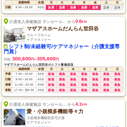
就業時間
休憩
月
火
水
木
金
土
日
日勤
9:00
～
18:00
60
分
急募
急募
急募
急募
急募
定休
定休
0.6
介護老人保健施設 サンセール... から
km
マザアスホームだんらん世田谷
グループホーム
ケアマネジャー
シフト制/未経験可/ケアマネジャー（介護支援専
門員）
300,600
305,600
月給
円
円
〜
マザアスホームだんらん世田谷のシフト募集状況
就業時間
休憩
月
火
水
木
金
土
日
早番
7:00
～
16:00
60
分
募集
募集
募集
募集
募集
募集
募集
日勤
9:00
～
18:00
60
分
募集
募集
募集
募集
募集
募集
募集
遅番
11:00
～
20:00
60
分
募集
募集
募集
募集
募集
募集
募集
夜勤
17:30
～
翌9:30
60
分
募集
募集
募集
募集
募集
募集
募集
4.1
介護老人保健施設 サンセール... から
km
愛・小規模多機能等々力
小規模多機能型居宅介護
ケアマネジャー