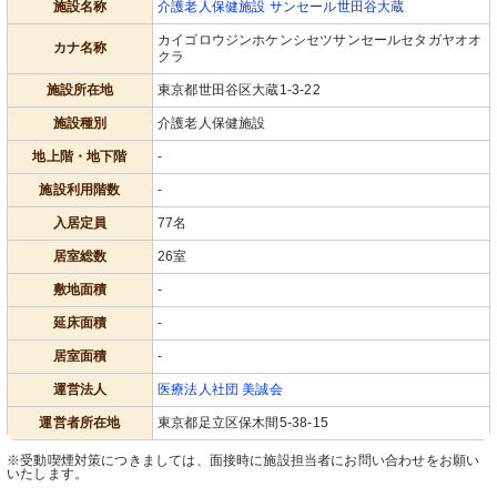
施設名称
介護老人保健施設 サンセール世田谷大蔵
カイゴロウジンホケンシセツサンセールセタガヤオオ
カナ名称
クラ
施設所在地
東京都世田谷区大蔵1-3-22
施設種別
介護老人保健施設
地上階・地下階
-
施設利用階数
-
入居定員
77名
居室総数
26室
敷地面積
-
延床面積
-
居室面積
-
運営法人
医療法人社団 美誠会
運営者所在地
東京都足立区保木間5-38-15
※受動喫煙対策につきましては、面接時に施設担当者にお問い合わせをお願い
いたします。