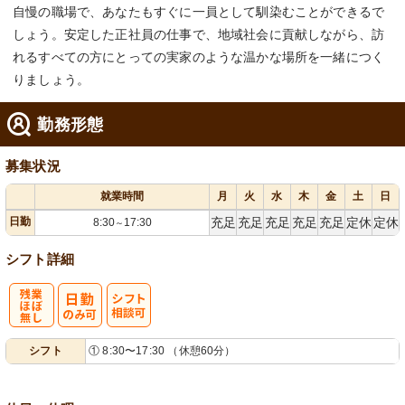
自慢の職場で、あなたもすぐに一員として馴染むことができるで
しょう。安定した正社員の仕事で、地域社会に貢献しながら、訪
れるすべての方にとっての実家のような温かな場所を一緒につく
りましょう。
勤務形態
募集状況
就業時間
月
火
水
木
金
土
日
日勤
充足
充足
充足
充足
充足
定休
定休
8:30
17:30
～
シフト詳細
残
シ
シフト
① 8:30〜17:30 （休憩60分）
業ほぼなし
フト相談可