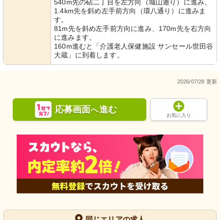
540m先の砧二丁目を左方向（城山通り）に進み、
1.4km先を斜め左手前方向（環八通り）に進みま
す。
81m先を斜め左手前方向に進み、170m先を右方向
に進みます。
160m進むと「介護老人保健施設 サンセール世田谷
大蔵」に到着します。
2026/07/28 更新
応募画面
進む
へ
お気に入り
同じエリアの求人