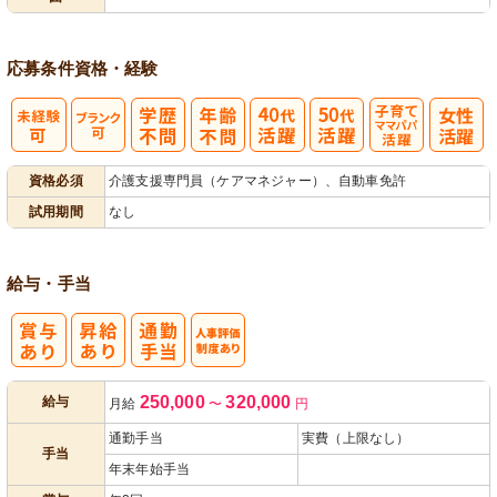
退所手続き
成
ニタリング
応募条件
資格・経験
子育てママパ
資格必須
介護支援専門員（ケアマネジャー）、自動車免許
パ活躍
試用期間
なし
給与・手当
人事評価制度
250,000
320,000
給与
月給
〜
円
あり
通勤手当
実費（上限なし）
手当
年末年始手当