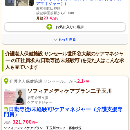
アマネジャー）)
東京都世田谷区
成城学園前駅から0.1km
23.4
月給
万円
お気に入り
に
追加
もっと見る
介護老人保健施設 サンセール世田谷大蔵のケアマネジャ
ー の正社員求人(日勤専従/未経験可 )を見た人はこんな求
人も見ています
2.1
介護老人保健施設 サンセール... から
km
ソフィアメディケアプラン二子玉川
居宅介護支援
ケアマネジャー
日勤専従/未経験可/ケアマネジャー（介護支援専
門員）
321,700
月給
円
〜
ソフィアメディケアプラン二子玉川のシフト募集状況