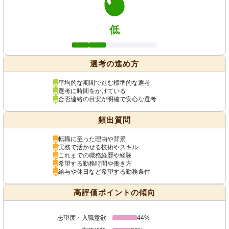
低
選考の進め方
平均的な期間で進む標準的な選考
選考に時間をかけている
合否連絡の目安が明確で安心な選考
頻出質問
転職に至った理由や背景
実務で活かせる技術やスキル
これまでの職務経歴や経験
希望する勤務時間や働き方
給与や休日など希望する勤務条件
高評価ポイントの傾向
志望度・入職意欲
44%