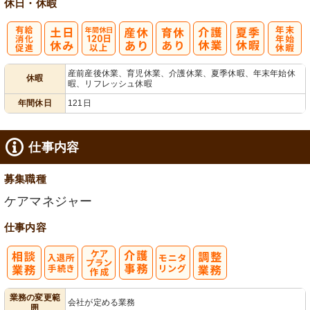
休日・休暇
有
年間休日
年
産前産後休業、育児休業、介護休業、夏季休暇、年末年始休
休暇
暇、リフレッシュ休暇
給消化促進
120日以上
末年始休暇
年間休日
121日
仕事内容
募集職種
ケアマネジャー
仕事内容
入
ケアプラン作
モ
業務の変更範
会社が定める業務
囲