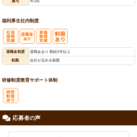
賞与
年2回
福利厚生
社内制度
社
資格取得支援
退職金制度
退職金あり 勤続3年以上
会保険完備
あり
転勤
会社が定める範囲
研修制度
教育
サポート体制
研
応募者の声
修制度あり