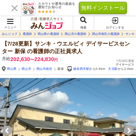
スカウトや選考の連絡を
無料インストール
通知でお知らせ
介護･医療求人サイト
メニュー
検索
ログインする
みんジョブ
看護師
岡山県の看護師
岡山市の看護師
岡山市南区の看護師
サンキ
【7/28更新】サンキ・ウエルビィ デイサービスセン
ター 新保
の看護師の正社員求人
月給
202,630
224,830
〜
円
7月28日更新
デイサービス
岡山県
岡山市
岡山市南区
新保
備前西市駅
から0.9km
大元駅
から2.0km