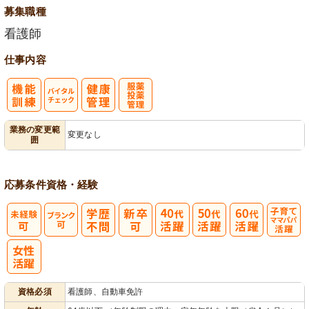
募集職種
看護師
仕事内容
バイタルチェ
服薬・投薬管
業務の変更範
変更なし
囲
ック
理
応募条件
資格・経験
子育てママパ
パ活躍
資格必須
看護師、自動車免許