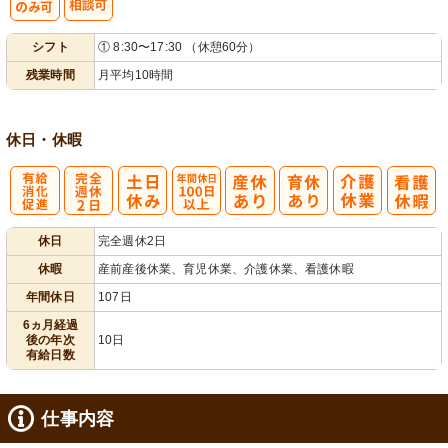
シ
シフト
① 8:30〜17:30 （休憩60分）
フト相談可
残業時間
月平均10時間
休日・休暇
有
完
年間休日
休日
完全週休2日
給消化促進
全週休2日
100日以上
休暇
産前産後休業、育児休業、介護休業、看護休暇
年間休日
107日
6ヵ月経過
後の年次
10日
有給日数
仕事内容