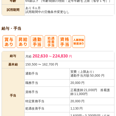
年齢
64歳以下 （年齢制限の理由：定年年齢を上限（省令１号））
あり 6ヵ月
試用期間
試用期間中の労働条件変更なし
給与・手当
処
人事評価制度
202,630
224,830
給与
月給
〜
円
遇改善手当
あり
基本給
150,500
〜
162,700
円
実費（上限あり）
通勤手当
通勤手当月額 50,000 円
職務手当
20,000 円
正看護師:21,000円 准看護
資格手当
師:11,000円
手当
特定業務手当
20,000 円
処遇改善手当
1,130 円
1,600円～3,200円/回（ＧＷ、