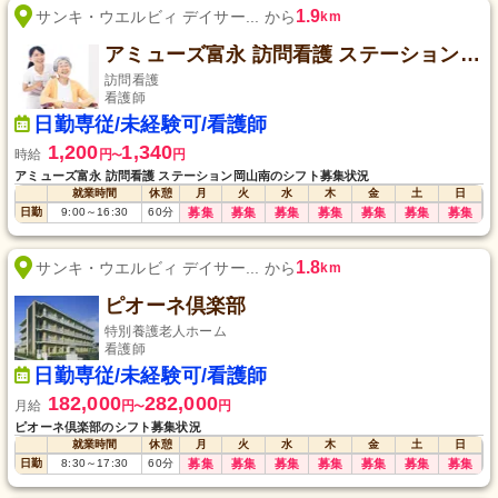
1.9
サンキ・ウエルビィ デイサー... から
km
アミューズ富永 訪問看護 ステーション岡山南
訪問看護
看護師
日勤専従/未経験可/看護師
1,200
1,340
時給
円
円
〜
アミューズ富永 訪問看護 ステーション岡山南のシフト募集状況
就業時間
休憩
月
火
水
木
金
土
日
日勤
9:00
～
16:30
60
分
募集
募集
募集
募集
募集
募集
募集
1.8
サンキ・ウエルビィ デイサー... から
km
ピオーネ倶楽部
特別養護老人ホーム
看護師
日勤専従/未経験可/看護師
182,000
282,000
月給
円
円
〜
ピオーネ倶楽部のシフト募集状況
就業時間
休憩
月
火
水
木
金
土
日
日勤
8:30
～
17:30
60
分
募集
募集
募集
募集
募集
募集
募集