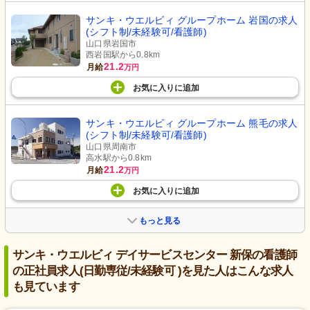
サンキ・ウエルビィ グループホーム 岩国の求人
(シフト制/未経験可/看護師)
山口県岩国市
西岩国駅から0.8km
21.2
月給
万円
お気に入り
に
追加
サンキ・ウエルビィ グループホーム 熊毛の求人
(シフト制/未経験可/看護師)
山口県周南市
高水駅から0.8km
21.2
月給
万円
お気に入り
に
追加
もっと見る
サンキ・ウエルビィ デイサービスセンター 新保の看護師
の正社員求人(日勤専従/未経験可 )を見た人はこんな求人
も見ています