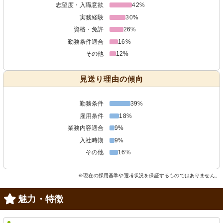
志望度・入職意欲
42%
実務経験
30%
資格・免許
26%
勤務条件適合
16%
その他
12%
見送り理由の傾向
勤務条件
39%
雇用条件
18%
業務内容適合
9%
入社時期
9%
その他
16%
※現在の採用基準や選考状況を保証するものではありません。
魅力・特徴