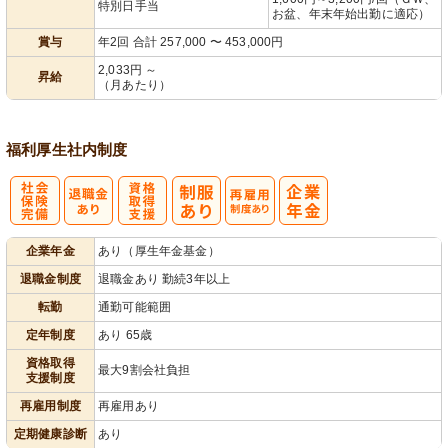
特別日手当
お盆、年末年始出勤に適応）
賞与
年2回 合計 257,000 〜 453,000円
2,033円 ～
昇給
（月あたり）
福利厚生
社内制度
社
資格取得支援
再雇用制度あ
企業年金
あり（厚生年金基金）
会保険完備
あり
り
退職金制度
退職金あり 勤続3年以上
転勤
通勤可能範囲
定年制度
あり 65歳
資格取得
最大9割会社負担
支援制度
再雇用制度
再雇用あり
定期健康診断
あり