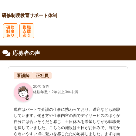
研修制度
教育
サポート体制
研
復
応募者の声
修制度あり
職支援あり
看護師
正社員
20代 女性
経験年数：2年以上3年未満
現在はパートで介護の仕事に携わっており、送迎なども経験
しています。働き方や仕事内容の面でデイサービスのほうが
自分には合いそうだと感じ、土日休みを希望しながら転職先
を探していました。こちらの施設は土日がお休みで、自宅か
ら通いやすい点に魅力を感じたため応募しました。まずは面