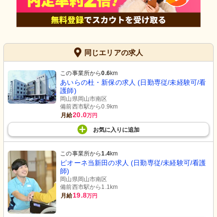
同じエリアの求人
この事業所から
0.6
km
あいらの杜・新保の求人 (日勤専従/未経験可/看
護師)
岡山県岡山市南区
備前西市駅から0.9km
20.0
月給
万円
お気に入り
に
追加
この事業所から
1.4
km
ピオーネ当新田の求人 (日勤専従/未経験可/看護
師)
岡山県岡山市南区
備前西市駅から1.1km
19.8
月給
万円