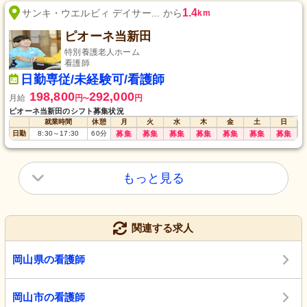
1.4
サンキ・ウエルビィ デイサー... から
km
ピオーネ当新田
特別養護老人ホーム
看護師
日勤専従/未経験可/看護師
198,800
292,000
月給
円
円
〜
ピオーネ当新田のシフト募集状況
就業時間
休憩
月
火
水
木
金
土
日
日勤
8:30
～
17:30
60
分
募集
募集
募集
募集
募集
募集
募集
もっと見る
関連する求人
岡山県の看護師
岡山市の看護師