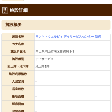
施設詳細
施設概要
施設名称
サンキ・ウエルビィ デイサービスセンター 新保
カナ名称
-
施設所在地
岡山県岡山市南区新保681-3
施設種別
デイサービス
地上階・地下階
地上階1階
施設利用階数
-
入居定員
-
居室総数
-
敷地面積
-
延床面積
-
居室面積
-