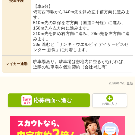
交通手段
【車5分】
備前西市駅から140m先を斜め左手前方向に進みま
す。
510m先の新保を右方向（国道２号線）に進み、
150m先を左方向に進みます。
310m先を斜め右方向に進み、29m先を左方向に進
みます。
38m進むと「サンキ・ウエルビィ デイサービスセ
ンター 新保」に到着します。
駐車場あり。駐車場は敷地内に空きがなければ、
マイカー通勤
近隣の駐車場を個別契約（会社補助有）
2026/07/28 更新
応募画面
進む
へ
お気に入り