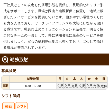
正社員としての安定した雇用形態を提供し、長期的なキャリア形
成をサポートします。職場は岡山市南区新保に位置し、地域に根
ざしたデイサービスを提供しています。働きやすい環境づくりに
も力を入れており、ワークライフバランスを大切にしながら働け
る職場です。職員同士のコミュニケーションも活発で、明るく協
力的なチームの一員として、共に利用者様に最高のサービスを提
供しましょう。安心の福利厚生制度も整っており、安心して働け
る環境が整備されています。
勤務形態
募集状況
就業時間
月
火
水
木
金
土
日
日勤
充足
充足
充足
充足
充足
定休
定休
8:30
17:30
～
シフト詳細