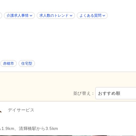
介護医療院・療養病床
(19)
グループホーム
(21)
8)
養護老人ホーム
(4)
病院
(173)
介護求人事情
求人数のトレンド
よくある質問
障がい者支援
(22)
歯科診療所・技工所
(2)
新規オープン
(14)
ブランク可
(993)
年齢不問
(736)
新卒可
(939)
40代活躍
(988)
50代活躍
(984)
介護ロボット導入済み
(1)
髪型・髪色自由
(7)
赤穂市
住宅型
Web面接可
(26)
ハローワーク求人を除く
(360
掲載3日以内
(28)
掲載7日以内
(90)
掲載30日以内
(327)
女性が活躍
(986)
急募
(36)
並び替え：
おすすめ順
シフト制
(446)
日勤のみ可
(972)
人
デイサービス
午前のみ可
(66)
午後のみ可
(56)
週1日から可
(37)
週2日から可
(56)
.9km、清輝橋駅から3.5km
週4日から可
(50)
シフト相談可
(990)