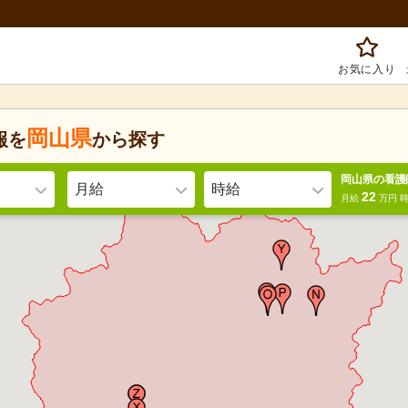
お気に入り
岡山県
報を
から探す
岡山県の看護
月給
時給
22
月給
万円