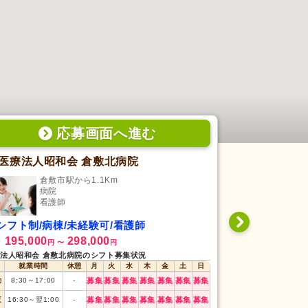
応募画面
へ
進む
医療法人昭和会 倉敷北病院
特別養護老
倉敷市駅から1.1Km
新倉
病院
特
看護師
看
シフト制/病棟/未経験可/看護師
日勤専従/未
195,000
298,000
208,000
給
月給
円
〜
円
円
法人昭和会 倉敷北病院のシフト募集状況
特別養護老人ホーム
就業時間
休憩
月
火
水
木
金
土
日
就業時間
勤
8:30
～
17:00
-
募集
募集
募集
募集
募集
募集
募集
早番
7:30
～
16:15
夜
16:30
～
翌1:00
-
募集
募集
募集
募集
募集
募集
募集
日勤
8:30
～
17:15