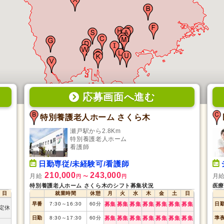
応募画面
へ
進む
特別養護老人ホーム さくら木
瀬戸駅から2.8Km
特別養護老人ホーム
看護師
日勤専従/未経験可/看護師
210,000
243,000
月給
月
円
〜
円
特別養護老人ホーム さくら木のシフト募集状況
医療
日
就業時間
休憩
月
火
水
木
金
土
日
早番
7:30
～
16:30
60
分
募集
募集
募集
募集
募集
募集
募集
日
定休
日勤
8:30
～
17:30
60
分
募集
募集
募集
募集
募集
募集
募集
準