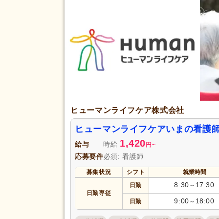
即日勤務可
(27)
介護福祉士
(6)
応募資格
看護師
(1,398)
完全週休2日
(323)
土日休み
(60)
日曜休み
(348)
休日・休暇
産休あり
(968)
ヒューマンライフケア株式会社
看護休暇
(445)
ヒューマンライフケアいまの看護
年末年始休暇
(146)
1,420
給与
時給
円
~
賞与あり
(940)
応募要件
必須: 看護師
企業年金
(145)
募集状況
シフト
就業時間
退職金あり
(654)
8:30
17:30
日勤
～
日勤専従
資格取得支援あり
(117)
給与・手当
9:00
18:00
日勤
～
福利厚生
処遇改善手当
(320)