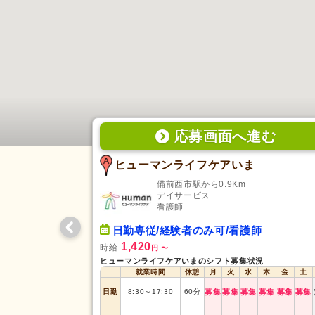
応募画面
へ
進む
ヒューマンライフケアいま
備前西市駅から0.9Km
デイサービス
看護師
日勤専従/経験者のみ可/看護師
1,420
時給
円
〜
ヒューマンライフケアいまのシフト募集状況
就業時間
休憩
月
火
水
木
金
土
日勤
8:30
～
17:30
60
分
募集
募集
募集
募集
募集
募集