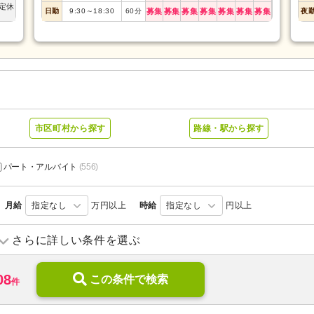
定休
日勤
9:30
～
18:30
60
分
募集
募集
募集
募集
募集
募集
募集
夜
市区町村から探す
路線・駅から探す
パート・アルバイト
(556)
月給
指定なし
万円以上
時給
指定なし
円以上
訪問入浴
(16)
訪問看護
(160)
さらに詳しい条件を選ぶ
デイケア
(50)
小規模多機能型居宅介護
(51)
08
住宅型有料老人ホーム
この条件で検索
(29)
介護付き有料老人ホーム
(63)
件
0)
ケアハウス
(7)
特別養護老人ホーム
(178)