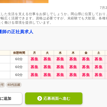
7月
立した生活を支える仕事をお探しでしょうか。岡山県に位置しており
で幅広く活躍できます。資格は必要ですが、未経験でも大歓迎。各種
長く働ける環境を提供しています。
護師の正社員求人
休憩時間
月
火
水
木
金
土
60分
募集
募集
募集
募集
募集
募集
60分
募集
募集
募集
募集
募集
募集
60分
募集
募集
募集
募集
募集
募集
験可
40代活躍
応募画面へ進む
に
追加