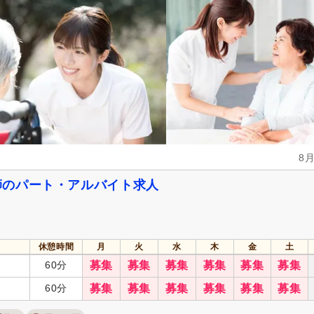
介護支援専門員（ケアマネジャー）
保健師
(3)
(3)
自動車免許
(430)
週休2日
(360)
4週8休
(89)
土日祝休み
(21)
土曜休み
(30)
年間休日110日以上
(242)
年間休日120日以上
(73)
育休あり
(1,323)
介護休業
(560)
8
夏季休暇
(107)
冬季休暇
(11)
師のパート・アルバイト求人
社会保険完備
(1,267)
研修制度あり
(990)
昇給あり
(1,256)
復職支援あり
(208)
休憩時間
月
火
水
木
金
土
日・祝給与アップ
(56)
住宅手当
(208)
60分
募集
募集
募集
募集
募集
募集
通勤手当
(1,146)
人事評価制度あり
(990)
60分
募集
募集
募集
募集
募集
募集
夜勤手当
(167)
寮・社宅あり
(112)