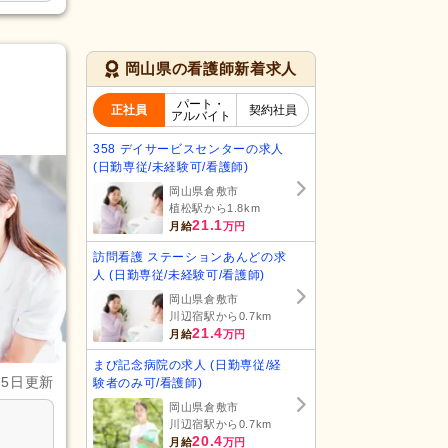
岡山県の看護師新着求人
パート・
正社員
契約社員
アルバイト
358 デイサービスセンターの求人
(日勤専従/未経験可/看護師)
岡山県倉敷市
植松駅から1.8km
21.1
月給
万円
訪問看護 ステーションあんどの求
人 (日勤専従/未経験可/看護師)
岡山県倉敷市
川辺宿駅から0.7km
21.4
月給
万円
まび記念病院の求人 (日勤専従/経
月5日更新
験者のみ可/看護師)
岡山県倉敷市
川辺宿駅から0.7km
20.4
月給
万円