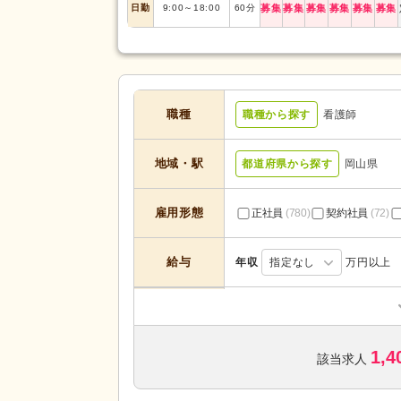
日勤
9:00
～
18:00
60
分
募集
募集
募集
募集
募集
募集
職種
職種から探す
看護師
地域・駅
都道府県から探す
岡山県
雇用形態
正社員
(780)
契約社員
(72)
給与
年収
指定なし
万円以上
訪問介護
(10)
デイサービス
(217)
1,4
ショートステイ
(27)
該当求人
サービスの種
サービス付き高齢者向け住宅
(2
類