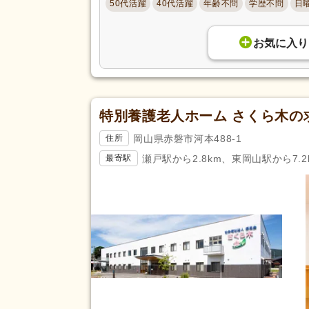
50代活躍
40代活躍
年齢不問
学歴不問
日
託児施設あり
(237)
扶養手当
(198)
お気に入り
副業可
(63)
駅近
(304)
アクセス
バイク通勤可
(76)
特別養護老人ホーム さくら木の
岡山県赤磐市河本488-1
住所
瀬戸駅から2.8km、東岡山駅から7.2
最寄駅