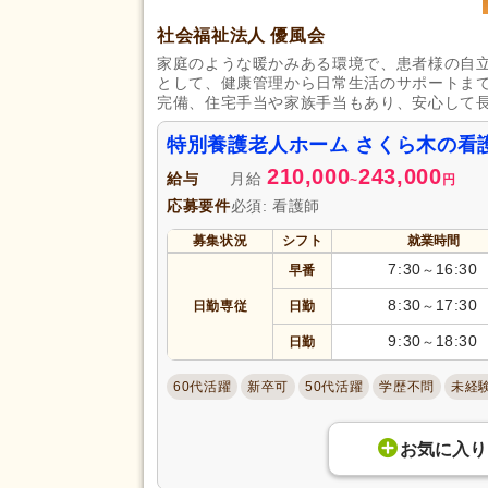
社会福祉法人 優風会
家庭のような暖かみある環境で、患者様の自
として、健康管理から日常生活のサポートま
完備、住宅手当や家族手当もあり、安心して
特別養護老人ホーム さくら木の看
210,000
243,000
給与
月給
~
円
応募要件
必須: 看護師
募集状況
シフト
就業時間
7:30
16:30
早番
～
8:30
17:30
日勤専従
日勤
～
9:30
18:30
日勤
～
60代活躍
新卒可
50代活躍
学歴不問
未経
お気に入り