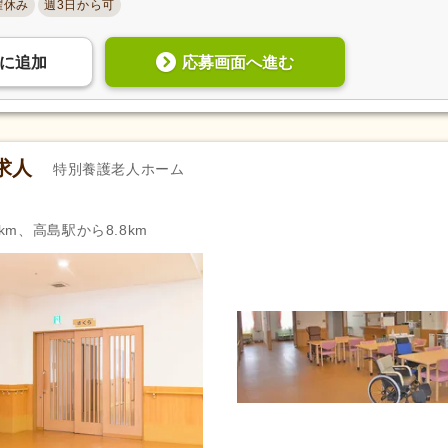
曜休み
週3日から可
資格手当
(417)
扶養控除内考慮あり
(60)
再雇用制度あり
(591)
正社員登用あり
(291)
応募画面へ進む
に
追加
自動車通勤可
(1,186)
自転車通勤可
(991)
求人
特別養護老人ホーム
km、高島駅から8.8km