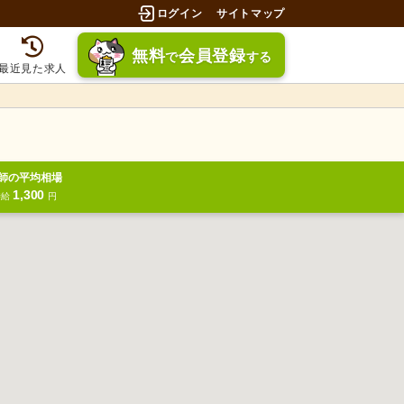
ログイン
サイトマップ
無料
会員登録
で
する
最近見た求人
師の平均相場
1,300
時給
円