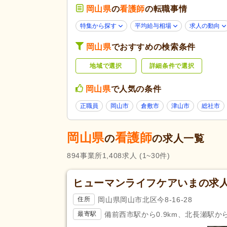
介護老人保健施設
(78)
岡山県
の
看護師
の転職事情
看護小規模多機能型居宅介護
(1
特集から探す
平均給与相場
求人の動向
診療所・クリニック
(222)
岡山県
でおすすめの検索条件
未経験可
(1,000)
地域で選択
詳細条件で選択
学歴不問
(1,148)
子育てママパパ活躍
(989)
岡山県
で人気の条件
60代活躍
(361)
応募条件・こ
正職員
岡山市
倉敷市
津山市
総社市
だわり
ネイル可
(10)
掲載24時間以内
(9)
岡山県
看護師
の
の求人一覧
掲載14日以内
(121)
894
事業所
1,408
求人
(1~30件)
スピード対応
(126)
残業ほぼなし
(1,315)
ヒューマンライフケアいまの求
夜勤のみ可
(31)
岡山県岡山市北区今8-16-28
住所
勤務形態
時短勤務相談可
(87)
備前西市駅から0.9km、北長瀬駅から1
最寄駅
週3日から可
(115)