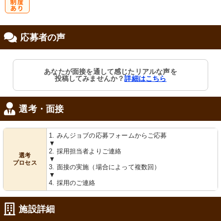
研
応募者の声
修制度あり
あなたが面接を通して感じたリアルな声を
投稿してみませんか？
詳細はこちら
選考・面接
1. みんジョブの応募フォームからご応募
▼
2. 採用担当者よりご連絡
選考
▼
プロセス
3. 面接の実施（場合によって複数回）
▼
4. 採用のご連絡
施設詳細