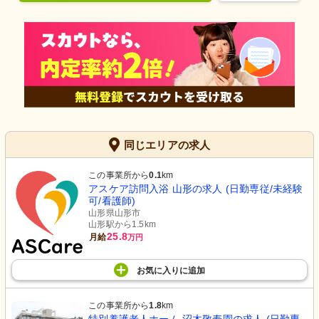
同じエリアの求人
この事業所から
0.1
km
アスケア訪問入浴 山形の求人 (日勤専従/未経験
可/看護師)
山形県山形市
山形駅から1.5km
25.8
月給
万円
お気に入り
に
追加
この事業所から
1.8
km