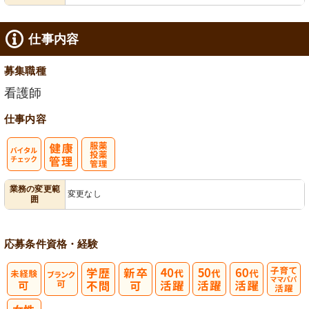
仕事内容
募集職種
看護師
仕事内容
バイタルチェ
服薬・投薬管
業務の変更範
変更なし
囲
ック
理
応募条件
資格・経験
子育てママパ