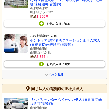
特別養護老人ホーム 沼木敬寿園の求人 (日勤専
従/未経験可/看護師)
山形県山形市
山形駅から3.2km
1,300
時給
円
お気に入り
に
追加
この事業所から
2
km
セントケア 訪問看護ステーション山形の求人
(日勤専従/未経験可/看護師)
山形県山形市
山形駅から0.8km
2,855
時給
円
お気に入り
に
追加
もっと見る
同じ法人の看護師の正社員求人
リハビリセンターらくせいの求人 (日勤専従/未
経験可/看護師)
山形県山形市