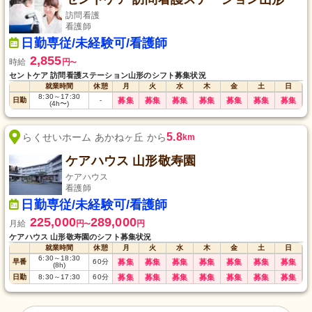
訪問看護
看護師
日勤専従/未経験可/看護師
2,855
時給
円
〜
セントケア 訪問看護ステーション山形のシフト募集状況
就業時間
休憩
月
火
水
木
金
土
日
8:30
～
17:30
日勤
-
募集
募集
募集
募集
募集
募集
募集
(4h〜)
5.8
らくせいホーム あかねヶ丘 から
km
ケアハウス 山形敬寿園
ケアハウス
看護師
日勤専従/未経験可/看護師
225,000
289,000
月給
円
円
〜
ケアハウス 山形敬寿園のシフト募集状況
就業時間
休憩
月
火
水
木
金
土
日
6:30
～
18:30
早番
60
分
募集
募集
募集
募集
募集
募集
募集
(8h)
日勤
8:30
～
17:30
60
分
募集
募集
募集
募集
募集
募集
募集