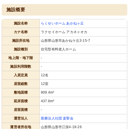
施設概要
施設名称
らくせいホーム あかねヶ丘
カナ名称
ラクセイホーム アカネヶオカ
施設所在地
山形県山形市あかねケ丘3-15-7
施設種別
住宅型有料老人ホーム
地上階・地下階
-
施設利用階数
-
入居定員
12名
居室総数
12室
敷地面積
809.4m²
延床面積
437.6m²
居室面積
-
運営法人
医療法人社団 楽聖会
運営者所在地
山形県山形市江俣4-18-26