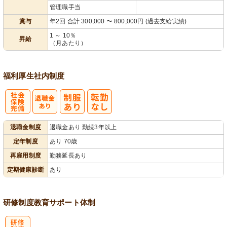
管理職手当
賞与
年2回 合計 300,000 〜 800,000円 (過去支給実績)
1 ～ 10％
昇給
（月あたり）
福利厚生
社内制度
社
退職金制度
退職金あり 勤続3年以上
会保険完備
定年制度
あり 70歳
再雇用制度
勤務延長あり
定期健康診断
あり
研修制度
教育
サポート体制