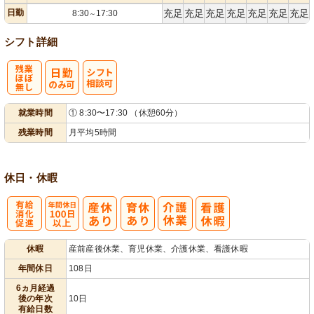
日勤
充足
充足
充足
充足
充足
充足
充足
8:30
17:30
～
シフト詳細
残
シ
就業時間
① 8:30〜17:30 （休憩60分）
業ほぼなし
フト相談可
残業時間
月平均5時間
休日・休暇
有
年間休日
休暇
産前産後休業、育児休業、介護休業、看護休暇
給消化促進
100日以上
年間休日
108日
6ヵ月経過
後の年次
10日
有給日数