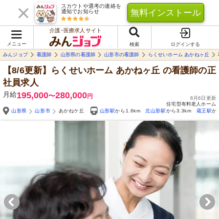
スカウトや選考の連絡を
無料インストール
通知でお知らせ
介護･医療求人サイト
メニュー
検索
ログインする
みんジョブ
看護師
山形県の看護師
山形市の看護師
らくせいホーム あかねヶ丘
【8/6更新】らくせいホーム あかねヶ丘
の看護師の正
社員求人
月給
195,000
280,000
〜
円
8月6日更新
住宅型有料老人ホーム
山形県
山形市
あかねケ丘
山形駅
から1.6km
北山形駅
から3.3km
蔵王駅
か