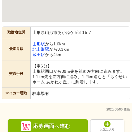
勤務地住所
山形県山形市あかねケ丘3-15-7
山形駅
から1.6km
最寄り駅
北山形駅
から3.3km
蔵王駅
から4km
【車6分】
山形駅西口から39m先を斜め左方向に進みます。
交通手段
1.1km先を左方向に進み、1.2km進むと「らくせい
ホーム あかねヶ丘」に到着します。
マイカー通勤
駐車場有
2026/08/06 更新
応募画面
進む
へ
お気に入り