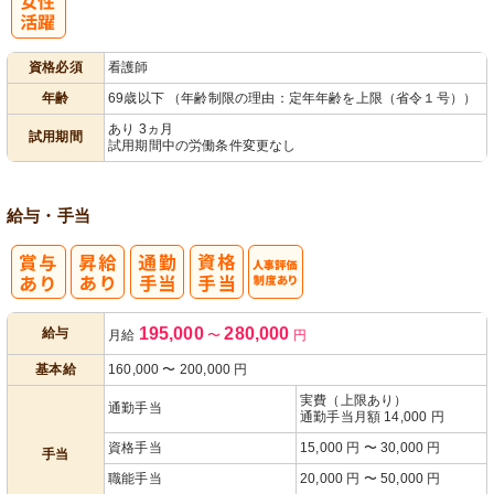
パ活躍
資格必須
看護師
年齢
69歳以下 （年齢制限の理由：定年年齢を上限（省令１号））
あり 3ヵ月
試用期間
試用期間中の労働条件変更なし
給与・手当
人事評価制度
195,000
280,000
給与
月給
〜
円
あり
基本給
160,000
〜
200,000
円
実費（上限あり）
通勤手当
通勤手当月額 14,000 円
資格手当
15,000 円 〜 30,000 円
手当
職能手当
20,000 円 〜 50,000 円