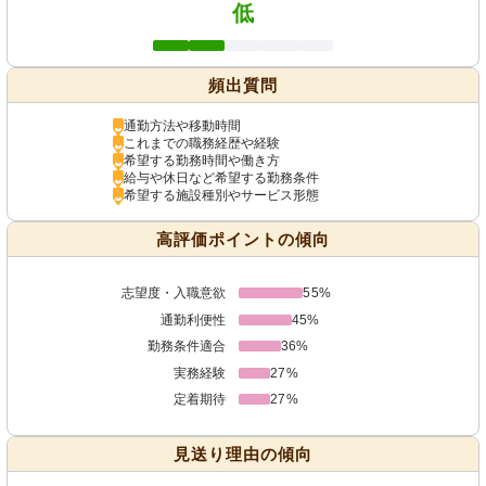
低
頻出質問
通勤方法や移動時間
これまでの職務経歴や経験
希望する勤務時間や働き方
給与や休日など希望する勤務条件
希望する施設種別やサービス形態
高評価ポイントの傾向
志望度・入職意欲
55%
通勤利便性
45%
勤務条件適合
36%
実務経験
27%
定着期待
27%
見送り理由の傾向