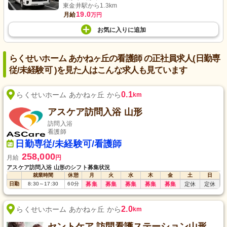
東金井駅から1.3km
19.0
月給
万円
お気に入り
に
追加
らくせいホーム あかねヶ丘の看護師 の正社員求人(日勤専
従/未経験可 )を見た人はこんな求人も見ています
0.1
らくせいホーム あかねヶ丘 から
km
アスケア訪問入浴 山形
訪問入浴
看護師
日勤専従/未経験可/看護師
258,000
月給
円
アスケア訪問入浴 山形のシフト募集状況
就業時間
休憩
月
火
水
木
金
土
日
日勤
8:30
～
17:30
60
分
募集
募集
募集
募集
募集
定休
定休
2.0
らくせいホーム あかねヶ丘 から
km
セントケア 訪問看護ステーション山形