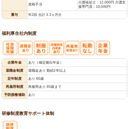
介護福祉士：12,000円 介護支
資格手当
援専門員：10,000円
賞与
年2回 合計 3.3ヵ月分
福利厚生
社内制度
社
扶養控除内考
再雇用制度あ
企業年金
あり（確定拠出年金）
会保険完備
慮あり
り
退職金制度
退職金あり 勤続2年以上
定年制度
あり 60歳
再雇用制度
再雇用あり 65歳まで
予防接種補助
あり
研修制度
教育
サポート体制