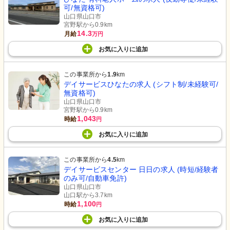
可/無資格可)
山口県山口市
宮野駅から0.9km
14.3
月給
万円
お気に入り
に
追加
この事業所から
1.9
km
デイサービスひなたの求人 (シフト制/未経験可/
無資格可)
山口県山口市
宮野駅から0.9km
1,043
時給
円
お気に入り
に
追加
この事業所から
4.5
km
デイサービスセンター 日日の求人 (時短/経験者
のみ可/自動車免許)
山口県山口市
山口駅から3.7km
1,100
時給
円
お気に入り
に
追加