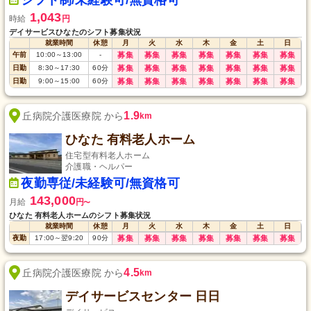
シフト制/未経験可/無資格可
1,043
時給
円
デイサービスひなたのシフト募集状況
就業時間
休憩
月
火
水
木
金
土
日
午前
10:00
～
13:00
-
募集
募集
募集
募集
募集
募集
募集
日勤
8:30
～
17:30
60
分
募集
募集
募集
募集
募集
募集
募集
日勤
9:00
～
15:00
60
分
募集
募集
募集
募集
募集
募集
募集
1.9
丘病院介護医療院 から
km
ひなた 有料老人ホーム
住宅型有料老人ホーム
介護職・ヘルパー
夜勤専従/未経験可/無資格可
143,000
月給
円
〜
ひなた 有料老人ホームのシフト募集状況
就業時間
休憩
月
火
水
木
金
土
日
夜勤
17:00
～
翌9:20
90
分
募集
募集
募集
募集
募集
募集
募集
4.5
丘病院介護医療院 から
km
デイサービスセンター 日日