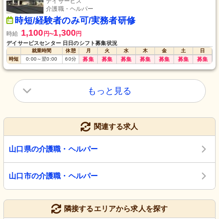
デイサービス
介護職・ヘルパー
時短/経験者のみ可/実務者研修
1,100
1,300
時給
円
円
〜
デイサービスセンター 日日のシフト募集状況
就業時間
休憩
月
火
水
木
金
土
日
時短
0:00
～
翌0:00
60
分
募集
募集
募集
募集
募集
募集
募集
もっと見る
関連する求人
山口県の介護職・ヘルパー
山口市の介護職・ヘルパー
隣接するエリアから求人を探す