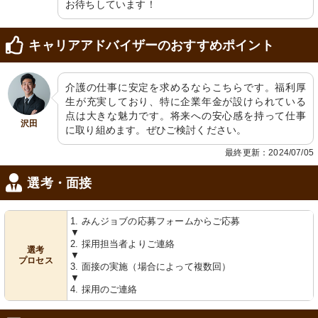
お待ちしています！
キャリアアドバイザーのおすすめポイント
介護の仕事に安定を求めるならこちらです。福利厚
生が充実しており、特に企業年金が設けられている
点は大きな魅力です。将来への安心感を持って仕事
沢田
に取り組めます。ぜひご検討ください。
最終更新：2024/07/05
選考・面接
1. みんジョブの応募フォームからご応募
▼
2. 採用担当者よりご連絡
選考
▼
プロセス
3. 面接の実施（場合によって複数回）
▼
4. 採用のご連絡