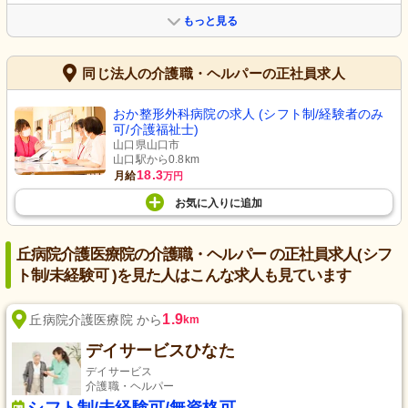
もっと見る
同じ法人の介護職・ヘルパーの正社員求人
おか整形外科病院の求人 (シフト制/経験者のみ
可/介護福祉士)
山口県山口市
山口駅から0.8km
18.3
月給
万円
お気に入り
に
追加
丘病院介護医療院の介護職・ヘルパー の正社員求人(シフ
ト制/未経験可 )を見た人はこんな求人も見ています
1.9
丘病院介護医療院 から
km
デイサービスひなた
デイサービス
介護職・ヘルパー