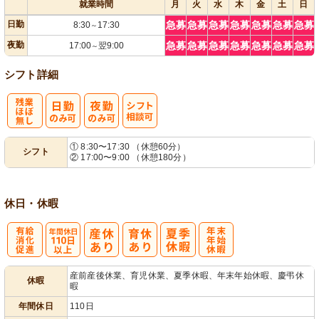
就業時間
月
火
水
木
金
土
日
日勤
急募
急募
急募
急募
急募
急募
急募
8:30
17:30
～
夜勤
急募
急募
急募
急募
急募
急募
急募
17:00
翌9:00
～
シフト詳細
残
シ
① 8:30〜17:30 （休憩60分）
シフト
② 17:00〜9:00 （休憩180分）
業ほぼなし
フト相談可
休日・休暇
有
年間休日
年
産前産後休業、育児休業、夏季休暇、年末年始休暇、慶弔休
休暇
暇
給消化促進
110日以上
末年始休暇
年間休日
110日