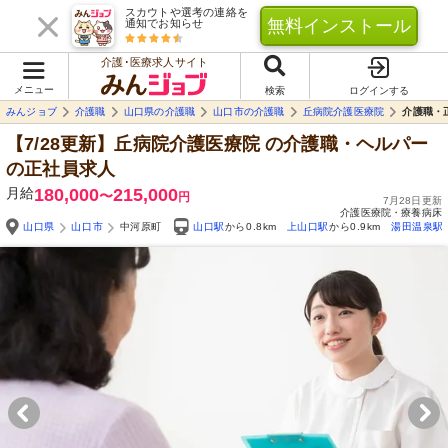
スカウトや選考の連絡を
無料インストール
通知でお知らせ
介護･医療求人サイト
メニュー
検索
ログインする
みんジョブ
介護職
山口県の介護職
山口市の介護職
丘病院介護医療院
介護職・
【7/28更新】丘病院介護医療院
の介護職・ヘルパー
の正社員求人
月給
180,000
215,000
〜
円
7月28日更新
介護医療院・療養病床
山口県
山口市
中河原町
山口駅
から0.8km
上山口駅
から0.9km
湯田温泉駅