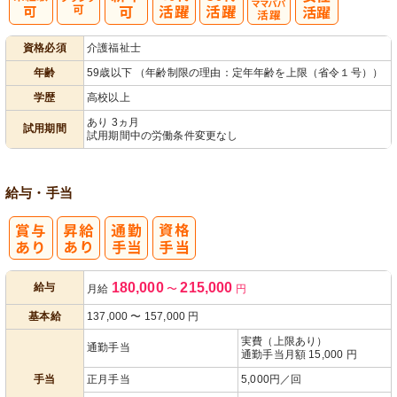
子育てママパ
資格必須
介護福祉士
パ活躍
年齢
59歳以下 （年齢制限の理由：定年年齢を上限（省令１号））
学歴
高校以上
あり 3ヵ月
試用期間
試用期間中の労働条件変更なし
給与・手当
180,000
215,000
給与
月給
〜
円
基本給
137,000
〜
157,000
円
実費（上限あり）
通勤手当
通勤手当月額 15,000 円
手当
正月手当
5,000円／回