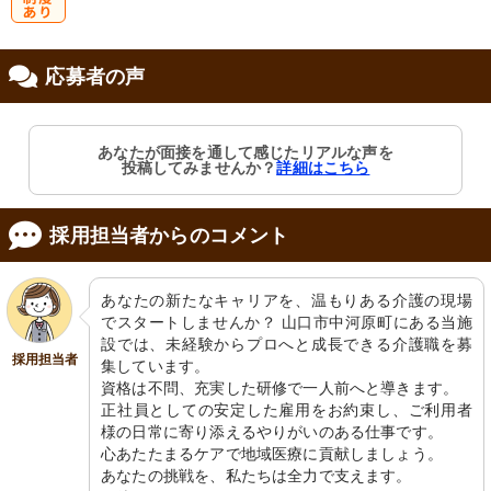
研
応募者の声
修制度あり
あなたが面接を通して感じたリアルな声を
投稿してみませんか？
詳細はこちら
採用担当者からのコメント
あなたの新たなキャリアを、温もりある介護の現場
でスタートしませんか？ 山口市中河原町にある当施
設では、未経験からプロへと成長できる介護職を募
採用担当者
集しています。

資格は不問、充実した研修で一人前へと導きます。

正社員としての安定した雇用をお約束し、ご利用者
様の日常に寄り添えるやりがいのある仕事です。

心あたたまるケアで地域医療に貢献しましょう。

あなたの挑戦を、私たちは全力で支えます。
