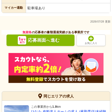
マイカー通勤
駐車場あり
2026/07/28 更新
無資格
の応募者の書類通過実績がある事業所です
応募画面
進む
へ
お気に入り
同じエリアの求人
この事業所から
1.9
km
ひなた 有料老人ホームの求人 (夜勤専従/未経験