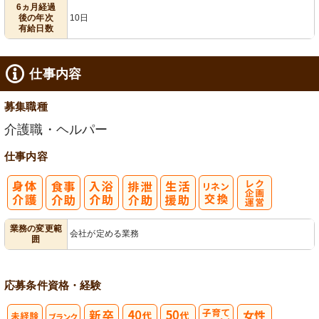
6ヵ月経過
後の年次
10日
有給日数
仕事内容
募集職種
介護職・ヘルパー
仕事内容
レク企画・運
業務の変更範
会社が定める業務
囲
営
応募条件
資格・経験