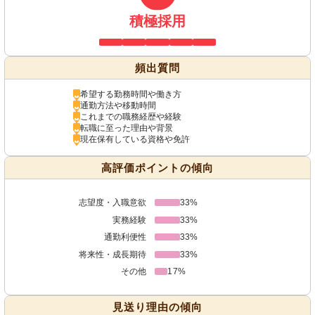
積極採用
頻出質問
希望する勤務時間や働き方
通勤方法や移動時間
これまでの職務経歴や経験
転職に至った理由や背景
現在保有している資格や免許
高評価ポイントの傾向
志望度・入職意欲
33%
実務経験
33%
通勤利便性
33%
将来性・成長期待
33%
その他
17%
見送り理由の傾向