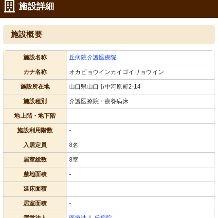
施設詳細
施設概要
施設名称
丘病院介護医療院
カナ名称
オカビョウインカイゴイリョウイン
施設所在地
山口県山口市中河原町2-14
施設種別
介護医療院・療養病床
地上階・地下階
-
施設利用階数
-
入居定員
8名
居室総数
8室
敷地面積
-
延床面積
-
居室面積
-