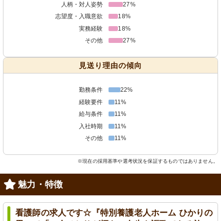
人柄・対人姿勢
27%
志望度・入職意欲
18%
実務経験
18%
その他
27%
見送り理由の傾向
勤務条件
22%
経験要件
11%
給与条件
11%
入社時期
11%
その他
11%
※現在の採用基準や選考状況を保証するものではありません。
魅力・特徴
看護師の求人です☆『特別養護老人ホーム ひかりの