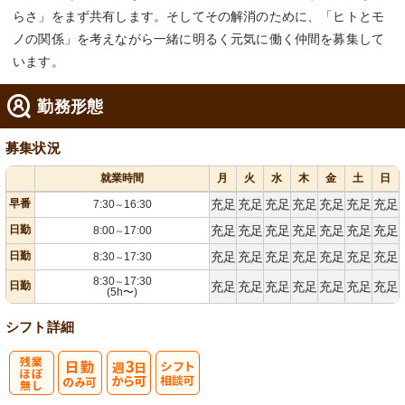
らさ」をまず共有します。そしてその解消のために、「ヒトとモ
ノの関係」を考えながら一緒に明るく元気に働く仲間を募集して
います。
勤務形態
募集状況
就業時間
月
火
水
木
金
土
日
早番
充足
充足
充足
充足
充足
充足
充足
7:30
16:30
～
日勤
充足
充足
充足
充足
充足
充足
充足
8:00
17:00
～
日勤
充足
充足
充足
充足
充足
充足
充足
8:30
17:30
～
8:30
17:30
～
日勤
充足
充足
充足
充足
充足
充足
充足
(5h〜)
シフト詳細
残
週
シ