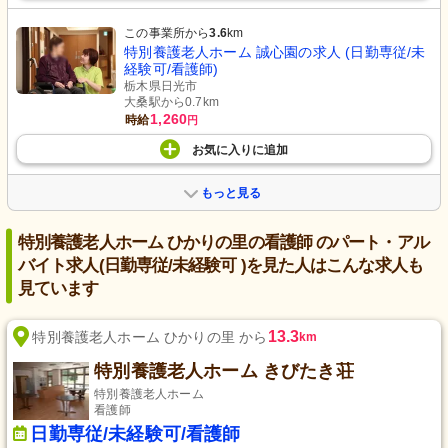
この事業所から
3.6
km
特別養護老人ホーム 誠心園の求人 (日勤専従/未
経験可/看護師)
栃木県日光市
大桑駅から0.7km
1,260
時給
円
お気に入り
に
追加
もっと見る
特別養護老人ホーム ひかりの里の看護師 のパート・アル
バイト求人(日勤専従/未経験可 )を見た人はこんな求人も
見ています
13.3
特別養護老人ホーム ひかりの里 から
km
特別養護老人ホーム きびたき荘
特別養護老人ホーム
看護師
日勤専従/未経験可/看護師