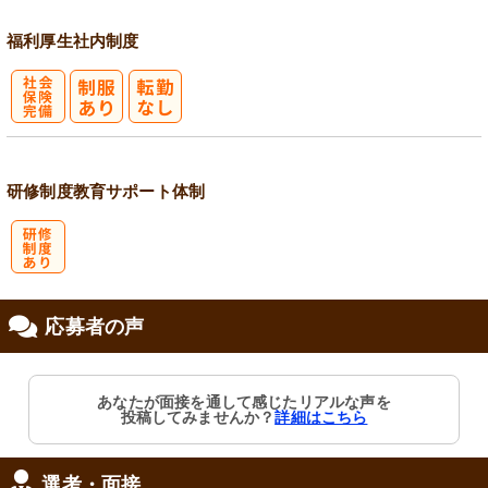
福利厚生
社内制度
社
会保険完備
研修制度
教育
サポート体制
研
応募者の声
修制度あり
あなたが面接を通して感じたリアルな声を
投稿してみませんか？
詳細はこちら
選考・面接