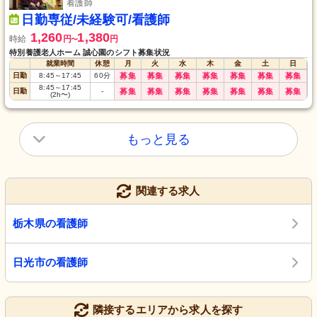
看護師
日勤専従/未経験可/看護師
1,260
1,380
時給
円
円
〜
特別養護老人ホーム 誠心園のシフト募集状況
就業時間
休憩
月
火
水
木
金
土
日
日勤
8:45
～
17:45
60
分
募集
募集
募集
募集
募集
募集
募集
8:45
～
17:45
日勤
-
募集
募集
募集
募集
募集
募集
募集
(2h〜)
もっと見る
関連する求人
栃木県の看護師
日光市の看護師
隣接するエリアから求人を探す