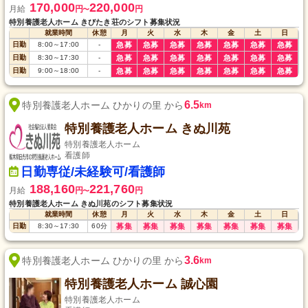
170,000
220,000
月給
円
円
〜
特別養護老人ホーム きびたき荘のシフト募集状況
就業時間
休憩
月
火
水
木
金
土
日
日勤
8:00
～
17:00
-
急募
急募
急募
急募
急募
急募
急募
日勤
8:30
～
17:30
-
急募
急募
急募
急募
急募
急募
急募
日勤
9:00
～
18:00
-
急募
急募
急募
急募
急募
急募
急募
6.5
特別養護老人ホーム ひかりの里 から
km
特別養護老人ホーム きぬ川苑
特別養護老人ホーム
看護師
日勤専従/未経験可/看護師
188,160
221,760
月給
円
円
〜
特別養護老人ホーム きぬ川苑のシフト募集状況
就業時間
休憩
月
火
水
木
金
土
日
日勤
8:30
～
17:30
60
分
募集
募集
募集
募集
募集
募集
募集
3.6
特別養護老人ホーム ひかりの里 から
km
特別養護老人ホーム 誠心園
特別養護老人ホーム