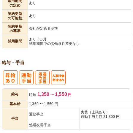
雇用期間
あり
の定め
契約更新
あり
の可能性
契約更新
会社が定める基準
の基準
あり 3ヵ月
試用期間
試用期間中の労働条件変更なし
給与・手当
処
人事評価制度
1,350
1,550
給与
時給
〜
円
遇改善手当
あり
基本給
1,350
〜
1,550
円
実費（上限あり）
通勤手当
通勤手当月額 21,300 円
手当
処遇改善手当