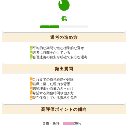
低
選考の進め方
平均的な期間で進む標準的な選考
選考に時間をかけている
合否連絡の目安が明確で安心な選考
頻出質問
これまでの職務経歴や経験
転職に至った理由や背景
志望理由や応募のきっかけ
希望する勤務時間や働き方
現在保有している資格や免許
高評価ポイントの傾向
資格・免許
36%