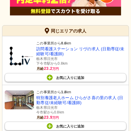
同じエリアの求人
この事業所から
0.6
km
訪問看護ステーション リヴの求人 (日勤専従/未
経験可/看護師)
栃木県日光市
下今市駅から0.8km
23.2
月給
万円
お気に入り
に
追加
この事業所から
1.8
km
特別養護老人ホーム ひらがさ喜の里の求人 (日
勤専従/未経験可/看護師)
栃木県日光市
今市駅から0.8km
23.9
月給
万円
お気に入り
に
追加