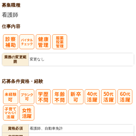
募集職種
看護師
仕事内容
バイタルチェ
服薬・投薬管
業務の変更範
変更なし
囲
ック
理
応募条件
資格・経験
子育てママパ
資格必須
看護師、自動車免許
パ活躍