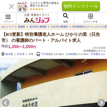
スカウトや選考の連絡を
無料インストール
通知でお知らせ
介護･医療求人サイト
メニュー
検索
ログインする
みんジョブ
看護師
栃木県の看護師
日光市の看護師
特別養護老人ホーム ひかりの
【8/3更新】特別養護老人ホーム ひかりの里（日光
市）
の看護師のパート・アルバイト求人
時給
1,350
1,550
〜
円
8月3日更新
特別養護老人ホーム
栃木県
日光市
今市
下今市駅
から0.5km
大谷向駅
から1.0km
今市駅
から1.