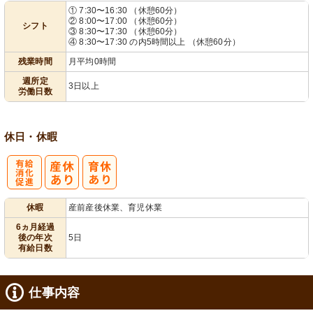
① 7:30〜16:30 （休憩60分）
② 8:00〜17:00 （休憩60分）
シフト
業ほぼなし
3日から可
フト相談可
③ 8:30〜17:30 （休憩60分）
④ 8:30〜17:30 の内5時間以上 （休憩60分）
残業時間
月平均0時間
週所定
3日以上
労働日数
休日・休暇
有
休暇
産前産後休業、育児休業
給消化促進
6ヵ月経過
後の年次
5日
有給日数
仕事内容