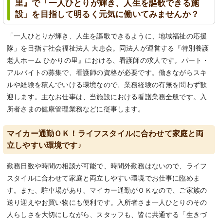
里』で「一人ひとりが輝き、人生を謳歌できる施
設」を目指して明るく元気に働いてみませんか？
「一人ひとりが輝き、人生を謳歌できるように、地域福祉の応援
隊」を目指す社会福祉法人 大恵会。同法人が運営する『特別養護
老人ホーム ひかりの里』における、看護師の求人です。パート・
アルバイトの募集で、看護師の資格が必要です。働きながらスキ
ルや経験を積んでいける環境なので、業務経験の有無を問わず歓
迎します。主なお仕事は、当施設における看護業務全般です。入
所者さまの健康管理業務などに従事します。
マイカー通勤ＯＫ！ライフスタイルに合わせて家庭と両
立しやすい環境です♪
勤務日数や時間の相談が可能で、時間外勤務はないので、ライフ
スタイルに合わせて家庭と両立しやすい環境でお仕事に臨めま
す。また、駐車場があり、マイカー通勤がＯＫなので、ご家族の
送り迎えやお買い物にも便利です。入所者さま一人ひとりのその
人らしさを大切にしながら、スタッフも、皆に共通する「生きづ