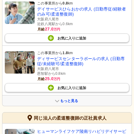
この事業所から
0.8
km
デイサービスひらおかの求人 (日勤専従/経験者
のみ可/柔道整復師)
大阪府八尾市
近鉄八尾駅から0.6km
27.0
月給
万円
お気に入り
に
追加
この事業所から
1.8
km
ディサービスセンターラポールの求人 (日勤専
従/未経験可/柔道整復師)
大阪府八尾市
恩智駅から0.8km
25.0
月給
万円
お気に入り
に
追加
もっと見る
同じ法人の柔道整復師の正社員求人
ヒューマンライフケア陵南リハビリデイサービ