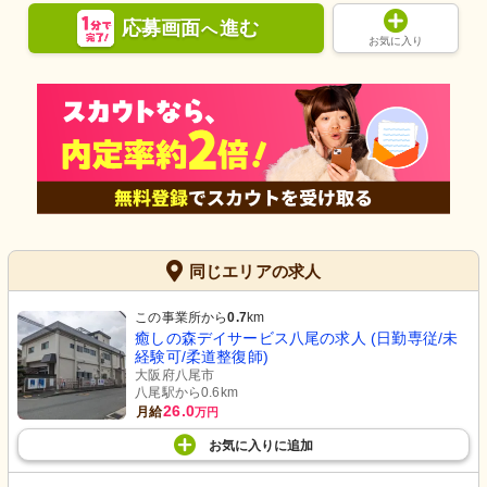
応募画面
進む
へ
お気に入り
同じエリアの求人
この事業所から
0.7
km
癒しの森デイサービス八尾の求人 (日勤専従/未
経験可/柔道整復師)
大阪府八尾市
八尾駅から0.6km
26.0
月給
万円
お気に入り
に
追加