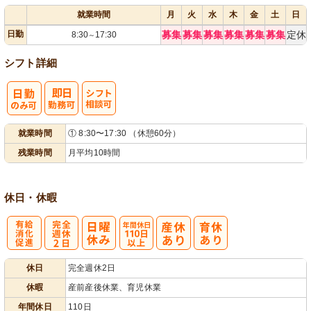
就業時間
月
火
水
木
金
土
日
日勤
募集
募集
募集
募集
募集
募集
定休
8:30
17:30
～
シフト詳細
シ
就業時間
① 8:30〜17:30 （休憩60分）
フト相談可
残業時間
月平均10時間
休日・休暇
有
完
年間休日
休日
完全週休2日
給消化促進
全週休2日
110日以上
休暇
産前産後休業、育児休業
年間休日
110日