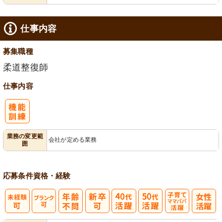
仕事内容
募集職種
柔道整復師
仕事内容
業務の変更範
会社が定める業務
囲
応募条件
資格・経験
子育てママパ