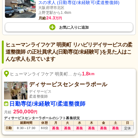
スの求人 (日勤専従/未経験可/柔道整復師)
大阪府堺市北区
上野芝駅から1.4km
24.3
月給
万円
お気に入り
に
追加
ヒューマンライフケア 明美町 リハビリデイサービスの柔
道整復師 の正社員求人(日勤専従/未経験可 )を見た人はこ
んな求人も見ています
1.8
ヒューマンライフケア 明美町... から
km
ディサービスセンターラポール
デイサービス
柔道整復師
日勤専従/未経験可/柔道整復師
250,000
月給
円
ディサービスセンターラポールのシフト募集状況
就業時間
休憩
月
火
水
木
金
土
日
日勤
8:30
～
17:30
60
分
募集
募集
募集
募集
募集
募集
定休