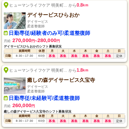
0.8
ヒューマンライフケア 明美町... から
km
デイサービスひらおか
デイサービス
柔道整復師
日勤専従/経験者のみ可/柔道整復師
270,000
280,000
月給
円
円
〜
デイサービスひらおかのシフト募集状況
就業時間
休憩
月
火
水
木
金
土
日
日勤
8:30
～
17:30
60
分
募集
募集
募集
募集
募集
募集
定休
1.8
ヒューマンライフケア 明美町... から
km
癒しの森デイサービス久宝寺
デイサービス
柔道整復師
日勤専従/未経験可/柔道整復師
260,000
月給
円
癒しの森デイサービス久宝寺のシフト募集状況
就業時間
休憩
月
火
水
木
金
土
日
日勤
8:30
～
17:30
60
分
募集
募集
募集
募集
募集
募集
定休