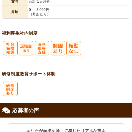
賞与
合計 1ヵ月分
0 ～ 3,000円
昇給
（月あたり）
福利厚生
社内制度
社
資格取得支援
会保険完備
あり
研修制度
教育
サポート体制
研
応募者の声
修制度あり
あなたが面接を通して感じたリアルな声を