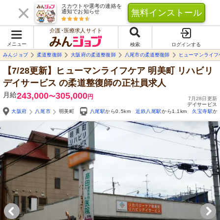
スカウトや選考の連絡を
無料インストール
通知でお知らせ
介護･医療求人サイト
メニュー
検索
ログインする
みんジョブ
柔道整復師
大阪府の柔道整復師
八尾市の柔道整復師
ヒューマンライフ
【7/28更新】ヒューマンライフケア 明美町 リハビリ
デイサービス
の柔道整復師の正社員求人
月給
243,000
305,000
〜
円
7月28日更新
デイサービス
大阪府
八尾市
明美町
八尾駅
から0.5km
近鉄八尾駅
から1.1km
久宝寺駅
か