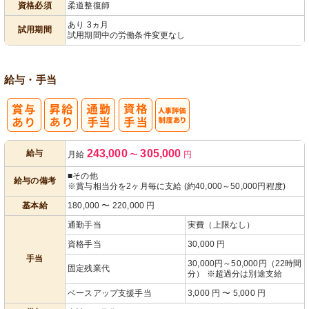
資格必須
柔道整復師
パ活躍
あり 3ヵ月
試用期間
試用期間中の労働条件変更なし
給与・手当
人事評価制度
243,000
305,000
給与
月給
〜
円
あり
■その他
給与の備考
※賞与相当分を2ヶ月毎に支給 (約40,000～50,000円程度)
基本給
180,000
〜
220,000
円
通勤手当
実費（上限なし）
資格手当
30,000 円
手当
30,000円～50,000円（22時間
固定残業代
分） ※超過分は別途支給
ベースアップ支援手当
3,000 円 〜 5,000 円