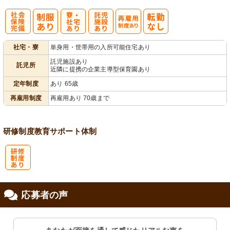
社
寮・
託
再雇用制度あ
社宅・寮
単身用・世帯用の入所可能住宅あり
会保険完備
社宅あり
児施設あり
り
託児施設あり
託児所
近隣に提携の企業主導型保育園あり
定年制度
あり 65歳
再雇用制度
再雇用あり 70歳まで
研修制度
教育
サポート体制
研
応募者の声
修制度あり