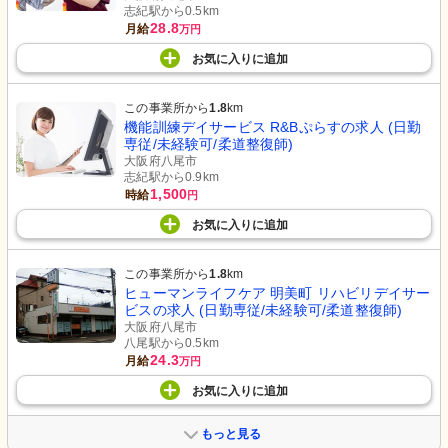
志紀駅から0.5km
28.8
月給
万円
お気に入り
に
追加
この事業所から
1.8
km
機能訓練デイサービス R&Bぷらすの求人 (日勤
専従/未経験可/柔道整復師)
大阪府八尾市
志紀駅から0.9km
1,500
時給
円
お気に入り
に
追加
この事業所から
1.8
km
ヒューマンライフケア 明美町 リハビリデイサー
ビスの求人 (日勤専従/未経験可/柔道整復師)
大阪府八尾市
八尾駅から0.5km
24.3
月給
万円
お気に入り
に
追加
もっと見る