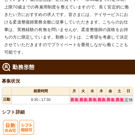
上限70歳までの再雇用制度を整えていますので、長く安定的に働
きたい方におすすめの求人です。皆さまには、デイサービスにお
ける柔道整復師業務全般に従事していただきます。こちらのお仕
事は、実務経験の有無を問いませんが、柔道整復師の資格をお持
ちの方に限定しています。勤務シフトは、ご希望を考慮して決定
させていただきますのでプライベートを重視しながら働くことも
可能です。
勤務形態
募集状況
就業時間
月
火
水
木
金
土
日
日勤
募集
募集
募集
募集
募集
募集
定休
8:30
17:30
～
シフト詳細
シ