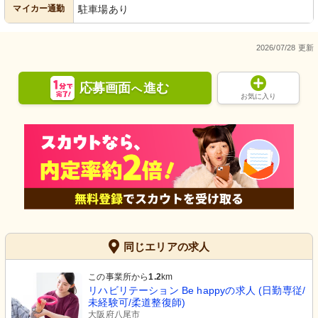
マイカー通勤
駐車場あり
2026/07/28 更新
応募画面
進む
へ
お気に入り
同じエリアの求人
この事業所から
1.2
km
リハビリテーション Be happyの求人 (日勤専従/
未経験可/柔道整復師)
大阪府八尾市