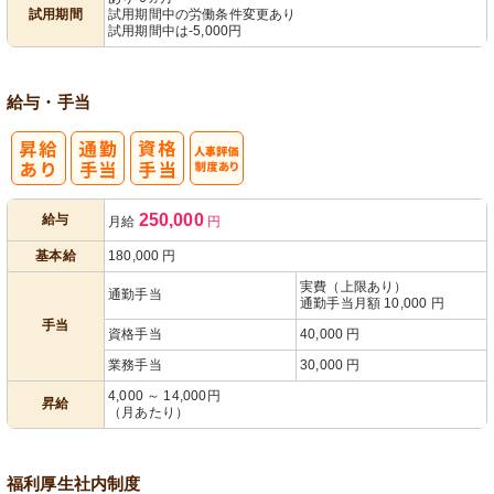
試用期間
試用期間中の労働条件変更あり
試用期間中は-5,000円
給与・手当
人事評価制度
250,000
給与
月給
円
あり
基本給
180,000
円
実費（上限あり）
通勤手当
通勤手当月額 10,000 円
手当
資格手当
40,000 円
業務手当
30,000 円
4,000 ～ 14,000円
昇給
（月あたり）
福利厚生
社内制度