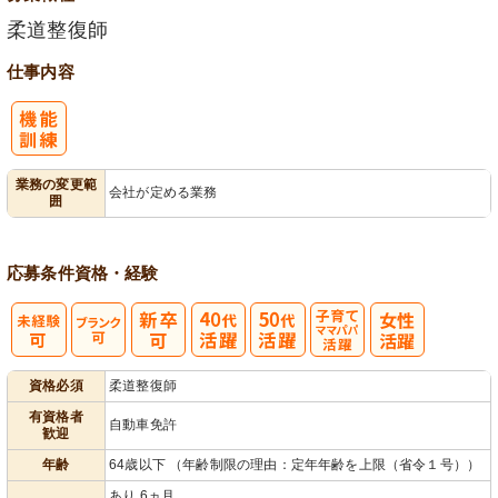
柔道整復師
仕事内容
業務の変更範
会社が定める業務
囲
応募条件
資格・経験
子育てママパ
資格必須
柔道整復師
パ活躍
有資格者
自動車免許
歓迎
年齢
64歳以下 （年齢制限の理由：定年年齢を上限（省令１号））
あり 6ヵ月