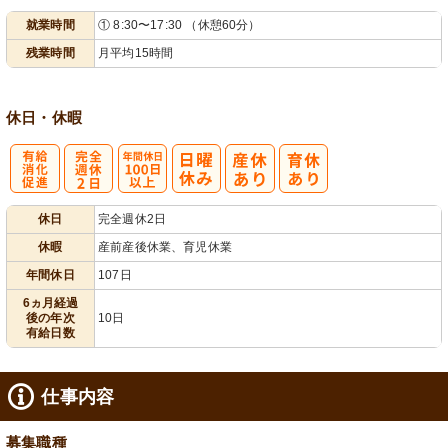
就業時間
① 8:30〜17:30 （休憩60分）
フト相談可
残業時間
月平均15時間
休日・休暇
有
完
年間休日
休日
完全週休2日
給消化促進
全週休2日
100日以上
休暇
産前産後休業、育児休業
年間休日
107日
6ヵ月経過
後の年次
10日
有給日数
仕事内容
募集職種