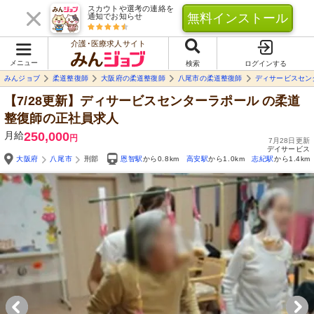
スカウトや選考の連絡を
無料インストール
通知でお知らせ
介護･医療求人サイト
メニュー
検索
ログインする
みんジョブ
柔道整復師
大阪府の柔道整復師
八尾市の柔道整復師
ディサービスセン
【7/28更新】ディサービスセンターラポール
の柔道
整復師の正社員求人
月給
250,000
円
7月28日更新
デイサービス
大阪府
八尾市
刑部
恩智駅
から0.8km
高安駅
から1.0km
志紀駅
から1.4km