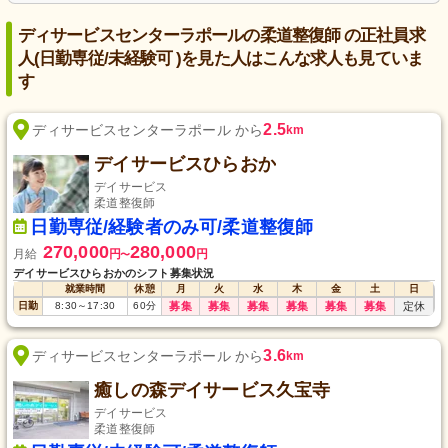
ディサービスセンターラポールの柔道整復師 の正社員求
人(日勤専従/未経験可 )を見た人はこんな求人も見ていま
す
2.5
ディサービスセンターラポール から
km
デイサービスひらおか
デイサービス
柔道整復師
日勤専従/経験者のみ可/柔道整復師
270,000
280,000
月給
円
円
〜
デイサービスひらおかのシフト募集状況
就業時間
休憩
月
火
水
木
金
土
日
日勤
8:30
～
17:30
60
分
募集
募集
募集
募集
募集
募集
定休
3.6
ディサービスセンターラポール から
km
癒しの森デイサービス久宝寺
デイサービス
柔道整復師