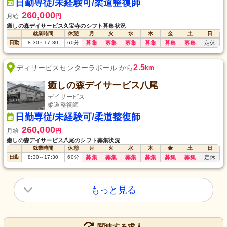
日勤専従/未経験可/柔道整復師
260,000
月給
円
癒しの森デイサービス久宝寺のシフト募集状況
就業時間
休憩
月
火
水
木
金
土
日
日勤
8:30
～
17:30
60
分
募集
募集
募集
募集
募集
募集
定休
2.5
ディサービスセンターラポール から
km
癒しの森デイサービス八尾
デイサービス
柔道整復師
日勤専従/未経験可/柔道整復師
260,000
月給
円
癒しの森デイサービス八尾のシフト募集状況
就業時間
休憩
月
火
水
木
金
土
日
日勤
8:30
～
17:30
60
分
募集
募集
募集
募集
募集
募集
定休
もっと見る
関連する求人