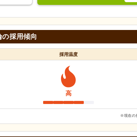
輪の採用傾向
採用温度
高
※現在の