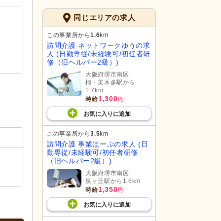
同じエリアの求人
この事業所から
1.6
km
訪問介護 ネットワークゆうの求
人 (日勤専従/未経験可/初任者研
修（旧ヘルパー2級）)
大阪府堺市南区
栂・美木多駅から
1.7km
1,300
時給
円
お気に入り
に
追加
この事業所から
3.5
km
訪問介護 事業ほーぷの求人 (日
勤専従/未経験可/初任者研修
（旧ヘルパー2級）)
大阪府堺市南区
泉ヶ丘駅から1.6km
1,350
時給
円
お気に入り
に
追加