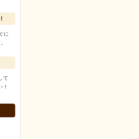
！
ぐに
す。
して
い！