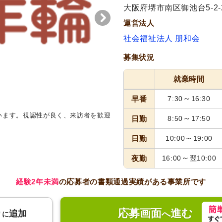
大阪府堺市南区御池台5-2-
運営法人
社会福祉法人 朋和会
募集状況
就業時間
～
早番
7:30
16:30
います。視認性が良く、来訪者を歓迎
～
日勤
8:50
17:50
～
日勤
10:00
19:00
～
夜勤
16:00
翌10:00
経験2年未満
の応募者の書類通過実績がある事業所です
応募画面
進む
り
追加
へ
に