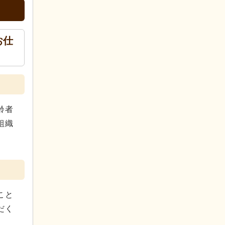
お仕
齢者
組織
こと
だく