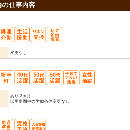
輪の
仕事内容
変更なし
40
50
60
あり 3ヵ月
代活躍
代活躍
代活躍
試用期間中の労働条件変更なし