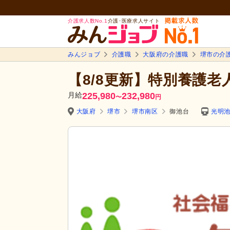
介護求人数No.1
介護･医療求人サイト
みんジョブ
介護職
大阪府の介護職
堺市の介
【8/8更新】特別養護老
月給
225,980
232,980
〜
円
大阪府
堺市
堺市南区
御池台
光明