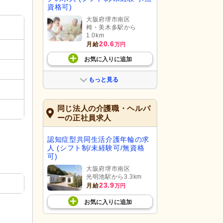
資格可)
大阪府堺市南区
栂・美木多駅から
1.0km
20.6
月給
万円
お気に入り
に
追加
もっと見る
同じ法人の介護職・ヘルパ
ーの正社員求人
認知症型共同生活介護年輪の求
人 (シフト制/未経験可/無資格
可)
大阪府堺市南区
光明池駅から3.3km
23.9
月給
万円
お気に入り
に
追加