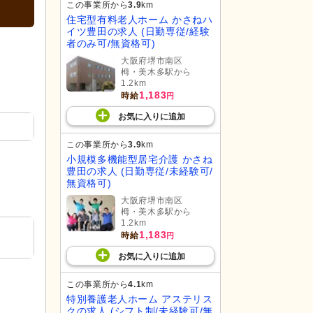
この事業所から
3.9
km
住宅型有料老人ホーム かさねハ
イツ豊田の求人 (日勤専従/経験
者のみ可/無資格可)
大阪府堺市南区
栂・美木多駅から
1.2km
1,183
時給
円
お気に入り
に
追加
この事業所から
3.9
km
小規模多機能型居宅介護 かさね
豊田の求人 (日勤専従/未経験可/
無資格可)
大阪府堺市南区
栂・美木多駅から
1.2km
1,183
時給
円
お気に入り
に
追加
この事業所から
4.1
km
特別養護老人ホーム アステリス
クの求人 (シフト制/未経験可/無