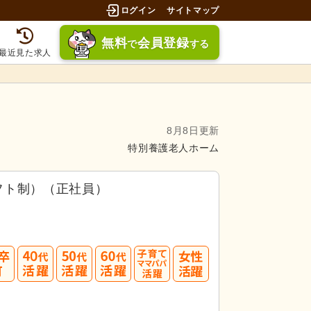
ログイン
サイトマップ
無料
会員登録
で
する
最近見た求人
8月8日更新
特別養護老人ホーム
フト制）（正社員）
募してみましょう！
40
50
60
3.5件」
の
求人に応募しています！