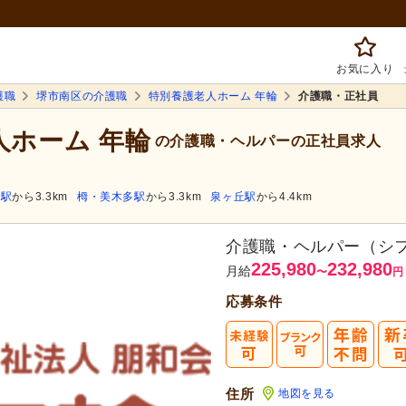
お気に入り
護職
堺市南区の介護職
特別養護老人ホーム 年輪
介護職・正社員
人ホーム 年輪
の介護職・ヘルパーの正社員求人
池駅
から3.3km
栂・美木多駅
から3.3km
泉ヶ丘駅
から4.4km
介護職・ヘルパー（シ
225,980
232,980
月給
〜
円
応募条件
まずは応
転職成功者は
「平均
住所
地図を見る