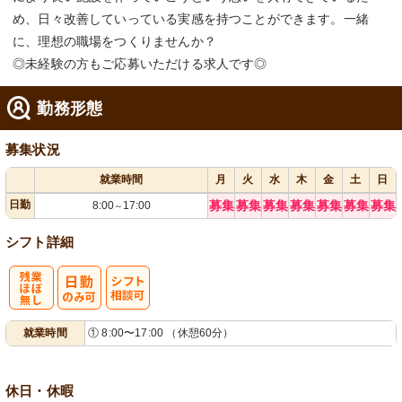
め、日々改善していっている実感を持つことができます。一緒
に、理想の職場をつくりませんか？
◎未経験の方もご応募いただける求人です◎
勤務形態
募集状況
就業時間
月
火
水
木
金
土
日
日勤
募集
募集
募集
募集
募集
募集
募集
8:00
17:00
～
シフト詳細
残
シ
就業時間
① 8:00〜17:00 （休憩60分）
業ほぼなし
フト相談可
休日・休暇