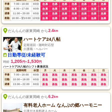
早番
7:00
～
16:00
60
分
急募
急募
急募
急募
急募
急募
急募
日勤
8:00
～
17:00
60
分
急募
急募
急募
急募
急募
急募
急募
遅番
11:00
～
20:00
60
分
急募
急募
急募
急募
急募
急募
急募
夜勤
16:00
～
翌10:00
120
分
急募
急募
急募
急募
急募
急募
急募
2.4
だんらんの家東岡崎 から
km
ハートケア24八帖
定期巡回・随時対応型
介護職・ヘルパー
日勤専従/未経験可
1,205
1,530
時給
円
円
〜
ハートケア24八帖のシフト募集状況
就業時間
休憩
月
火
水
木
金
土
日
早番
7:00
～
16:00
60
分
募集
募集
募集
募集
募集
募集
募集
日勤
10:00
～
19:00
60
分
募集
募集
募集
募集
募集
募集
募集
遅番
13:00
～
22:00
60
分
募集
募集
募集
募集
募集
募集
募集
6.2
だんらんの家東岡崎 から
km
有料老人ホーム なんぶの郷ハーモニー
介護付き有料老人ホーム