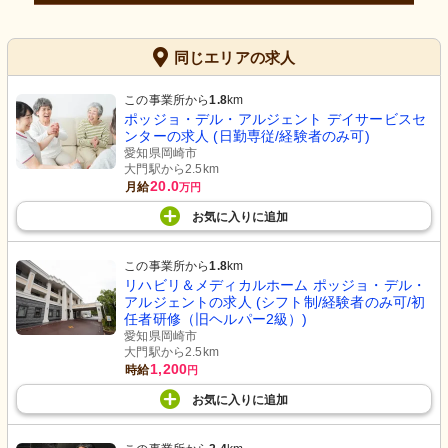
同じエリアの求人
この事業所から
1.8
km
ポッジョ・デル・アルジェント デイサービスセ
ンターの求人 (日勤専従/経験者のみ可)
愛知県岡崎市
大門駅から2.5km
20.0
月給
万円
お気に入り
に
追加
この事業所から
1.8
km
リハビリ＆メディカルホーム ポッジョ・デル・
アルジェントの求人 (シフト制/経験者のみ可/初
任者研修（旧ヘルパー2級）)
愛知県岡崎市
大門駅から2.5km
1,200
時給
円
お気に入り
に
追加