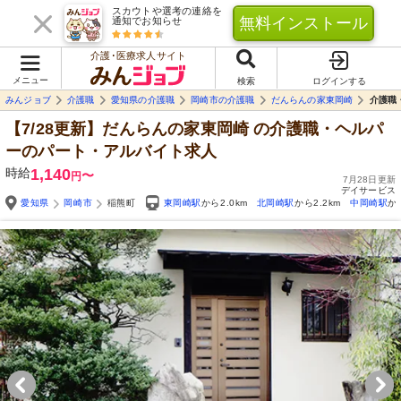
スカウトや選考の連絡を
無料インストール
通知でお知らせ
介護･医療求人サイト
メニュー
検索
ログインする
みんジョブ
介護職
愛知県の介護職
岡崎市の介護職
だんらんの家東岡崎
介護職
【7/28更新】だんらんの家東岡崎
の介護職・ヘルパ
ーのパート・アルバイト求人
時給
1,140
〜
円
7月28日更新
デイサービス
愛知県
岡崎市
稲熊町
東岡崎駅
から2.0km
北岡崎駅
から2.2km
中岡崎駅
か