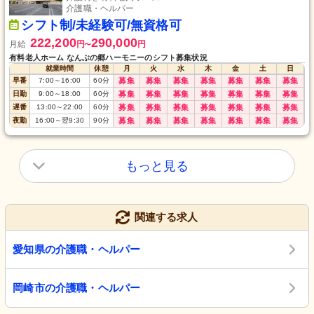
介護職・ヘルパー
シフト制/未経験可/無資格可
222,200
290,000
月給
円
円
〜
有料老人ホーム なんぶの郷ハーモニーのシフト募集状況
就業時間
休憩
月
火
水
木
金
土
日
早番
7:00
～
16:00
60
分
募集
募集
募集
募集
募集
募集
募集
日勤
9:00
～
18:00
60
分
募集
募集
募集
募集
募集
募集
募集
遅番
13:00
～
22:00
60
分
募集
募集
募集
募集
募集
募集
募集
夜勤
16:00
～
翌9:30
90
分
募集
募集
募集
募集
募集
募集
募集
もっと見る
関連する求人
愛知県の介護職・ヘルパー
岡崎市の介護職・ヘルパー