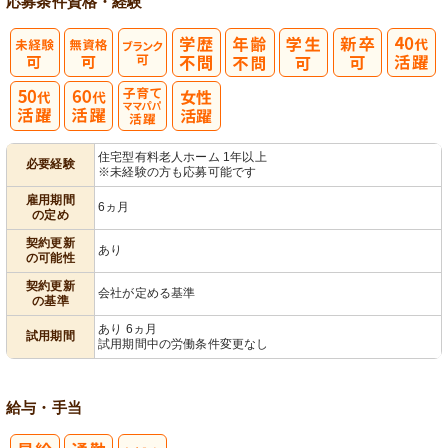
応募条件
資格・経験
子育てママパ
住宅型有料老人ホーム 1年以上
必要経験
※未経験の方も応募可能です
パ活躍
雇用期間
6ヵ月
の定め
契約更新
あり
の可能性
契約更新
会社が定める基準
の基準
あり 6ヵ月
試用期間
試用期間中の労働条件変更なし
給与・手当