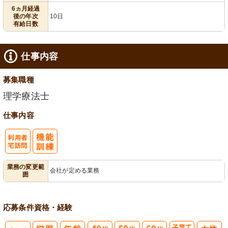
6ヵ月経過
後の年次
10日
有給日数
仕事内容
募集職種
理学療法士
仕事内容
利
業務の変更範
会社が定める業務
囲
用者宅訪問
応募条件
資格・経験