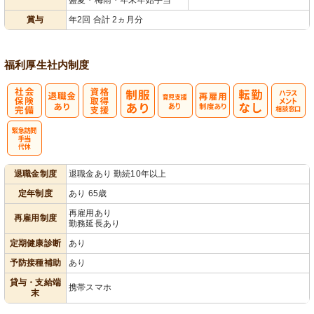
賞与
年2回 合計 2ヵ月分
福利厚生
社内制度
社
資格取得支援
育
再雇用制度あ
ハラスメント
会保険完備
あり
児支援あり
り
相談窓口
緊急訪問手
退職金制度
退職金あり 勤続10年以上
当・代休
定年制度
あり 65歳
再雇用あり
再雇用制度
勤務延長あり
定期健康診断
あり
予防接種補助
あり
貸与・支給端
携帯スマホ
末