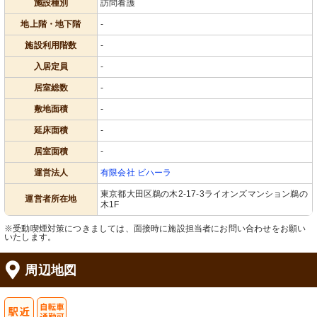
施設種別
訪問看護
地上階・地下階
-
施設利用階数
-
入居定員
-
居室総数
-
敷地面積
-
延床面積
-
居室面積
-
運営法人
有限会社 ビハーラ
東京都大田区鵜の木2-17-3ライオンズマンション鵜の
運営者所在地
木1F
※受動喫煙対策につきましては、面接時に施設担当者にお問い合わせをお願い
いたします。
周辺地図