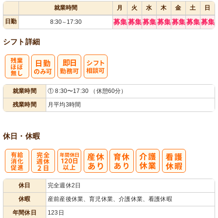
就業時間
月
火
水
木
金
土
日
日勤
募集
募集
募集
募集
募集
募集
募集
8:30
17:30
～
シフト詳細
残
シ
就業時間
① 8:30〜17:30 （休憩60分）
業ほぼなし
フト相談可
残業時間
月平均3時間
休日・休暇
有
完
年間休日
休日
完全週休2日
給消化促進
全週休2日
120日以上
休暇
産前産後休業、育児休業、介護休業、看護休暇
年間休日
123日