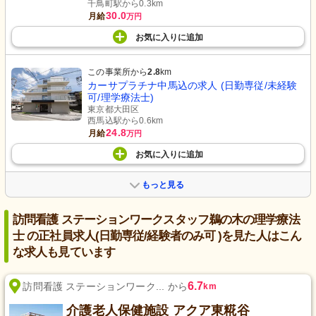
千鳥町駅から0.3km
30.0
月給
万円
お気に入り
に
追加
この事業所から
2.8
km
カーサプラチナ中馬込の求人 (日勤専従/未経験
可/理学療法士)
東京都大田区
西馬込駅から0.6km
24.8
月給
万円
お気に入り
に
追加
もっと見る
訪問看護 ステーションワークスタッフ鵜の木の理学療法
士 の正社員求人(日勤専従/経験者のみ可 )を見た人はこん
な求人も見ています
6.7
訪問看護 ステーションワーク... から
km
介護老人保健施設 アクア東糀谷