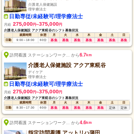
介護老人保健施設
理学療法士
日勤専従/未経験可/理学療法士
275,000
375,000
月給
円
円
〜
介護老人保健施設 アクア東糀谷のシフト募集状況
就業時間
休憩
月
火
水
木
金
土
日
日勤
9:00
～
18:00
60
分
募集
募集
募集
募集
募集
募集
募集
6.7
訪問看護 ステーションワーク... から
km
介護老人保健施設 アクア東糀谷
デイケア
理学療法士
日勤専従/未経験可/理学療法士
275,000
375,000
月給
円
円
〜
介護老人保健施設 アクア東糀谷のシフト募集状況
就業時間
休憩
月
火
水
木
金
土
日
日勤
8:30
～
17:30
60
分
募集
募集
募集
募集
募集
定休
定休
4.6
訪問看護 ステーションワーク... から
km
指定訪問看護 アットリハ蒲田