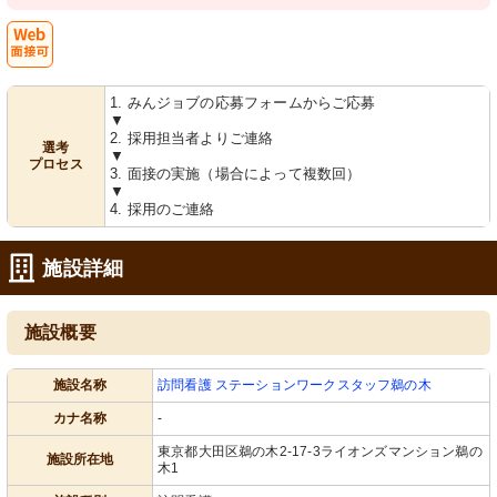
Web
1. みんジョブの応募フォームからご応募
面接可
▼
2. 採用担当者よりご連絡
選考
▼
プロセス
3. 面接の実施（場合によって複数回）
▼
4. 採用のご連絡
施設詳細
施設概要
施設名称
訪問看護 ステーションワークスタッフ鵜の木
カナ名称
-
東京都大田区鵜の木2-17-3ライオンズマンション鵜の
施設所在地
木1