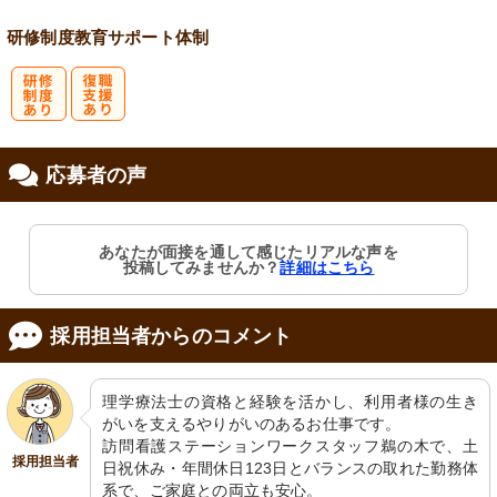
研修制度
教育
サポート体制
研
復
応募者の声
修制度あり
職支援あり
あなたが面接を通して感じたリアルな声を
投稿してみませんか？
詳細はこちら
採用担当者からのコメント
理学療法士の資格と経験を活かし、利用者様の生き
がいを支えるやりがいのあるお仕事です。

訪問看護ステーションワークスタッフ鵜の木で、土
採用担当者
日祝休み・年間休日123日とバランスの取れた勤務体
系で、ご家庭との両立も安心。
