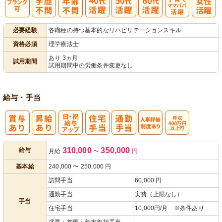
子育てママパ
必要経験
各職種の持つ基本的なリハビリテーションスキル
パ活躍
資格必須
理学療法士
あり 3ヵ月
試用期間
試用期間中の労働条件変更なし
給与・手当
日・祝給与ア
人事評価制度
年収400万
310,000
350,000
給与
月給
〜
円
ップ
あり
円以上可
基本給
240,000
〜
250,000
円
訪問手当
60,000 円
通勤手当
実費（上限なし）
手当
住宅手当
10,000円/月 ※条件あり
盛夏・梅雨・年末年始手当