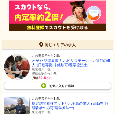
同じエリアの求人
この事業所から
0.9
km
わがや 訪問看護 リハビリステーション雪谷の求
人 (日勤専従/未経験可/理学療法士)
東京都大田区
御嶽山駅から0.4km
32.8
月給
万円
お気に入り
に
追加
この事業所から
1.4
km
指定訪問看護アットリハ千鳥の求人 (日勤専従/
経験者のみ可/理学療法士)
東京都大田区