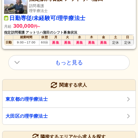
訪問看護
理学療法士
日勤専従/未経験可/理学療法士
300,000
月給
円
〜
指定訪問看護 アットリハ蒲田のシフト募集状況
就業時間
休憩
月
火
水
木
金
土
日
日勤
9:00
～
17:00
60
分
募集
募集
募集
募集
募集
定休
定休
もっと見る
関連する求人
東京都の理学療法士
大田区の理学療法士
隣接するエリアから求人を探す