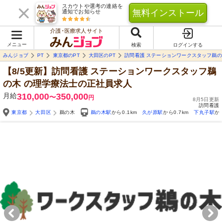
スカウトや選考の連絡を
無料インストール
通知でお知らせ
介護･医療求人サイト
メニュー
検索
ログインする
みんジョブ
PT
東京都のPT
大田区のPT
訪問看護 ステーションワークスタッフ鵜
【8/5更新】訪問看護 ステーションワークスタッフ鵜
の木
の理学療法士の正社員求人
月給
310,000
350,000
〜
円
8月5日更新
訪問看護
東京都
大田区
鵜の木
鵜の木駅
から0.1km
久が原駅
から0.7km
下丸子駅
か