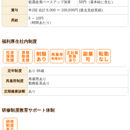
処遇改善ベースアップ加算
50円（基本給に含む）
賞与
年2回 合計 6,000 〜 100,000円 (過去支給実績)
5 ～ 10円
昇給
（時間あたり）
福利厚生
社内制度
社
資格取得支援
再雇用制度あ
正社員登用あ
定年制度
あり 66歳
会保険完備
あり
り
り
再雇用あり
再雇用制度
勤務延長あり
定期健康診断
あり
研修制度
教育
サポート体制