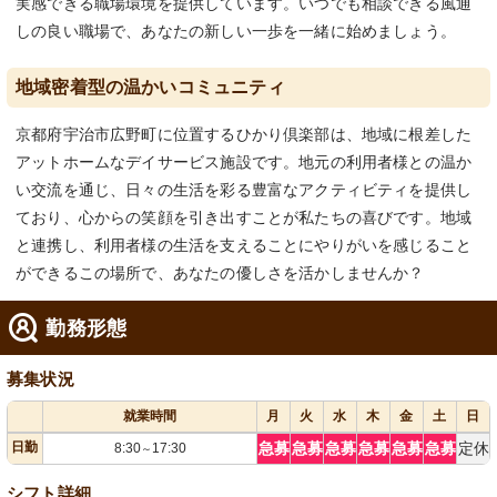
実感できる職場環境を提供しています。いつでも相談できる風通
しの良い職場で、あなたの新しい一歩を一緒に始めましょう。
地域密着型の温かいコミュニティ
京都府宇治市広野町に位置するひかり倶楽部は、地域に根差した
アットホームなデイサービス施設です。地元の利用者様との温か
い交流を通じ、日々の生活を彩る豊富なアクティビティを提供し
ており、心からの笑顔を引き出すことが私たちの喜びです。地域
と連携し、利用者様の生活を支えることにやりがいを感じること
ができるこの場所で、あなたの優しさを活かしませんか？
勤務形態
募集状況
就業時間
月
火
水
木
金
土
日
日勤
急募
急募
急募
急募
急募
急募
定休
8:30
17:30
～
シフト詳細