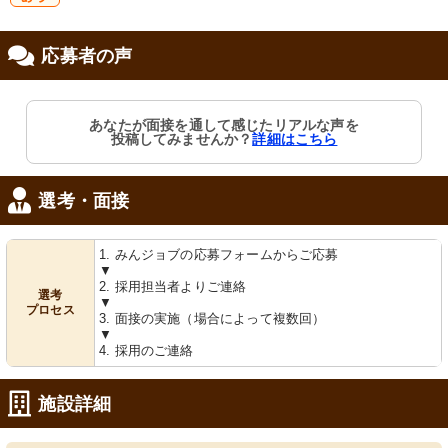
研
応募者の声
修制度あり
あなたが面接を通して感じたリアルな声を
投稿してみませんか？
詳細はこちら
選考・面接
1. みんジョブの応募フォームからご応募
▼
2. 採用担当者よりご連絡
選考
▼
プロセス
3. 面接の実施（場合によって複数回）
▼
4. 採用のご連絡
施設詳細