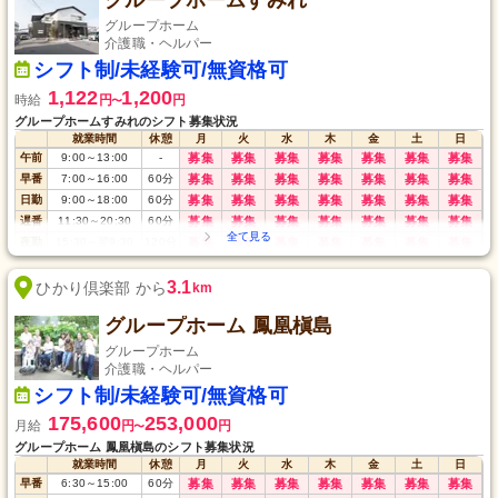
グループホームすみれ
グループホーム
介護職・ヘルパー
シフト制/未経験可/無資格可
1,122
1,200
時給
円
円
〜
グループホームすみれのシフト募集状況
就業時間
休憩
月
火
水
木
金
土
日
午前
9:00
～
13:00
-
募集
募集
募集
募集
募集
募集
募集
早番
7:00
～
16:00
60
分
募集
募集
募集
募集
募集
募集
募集
日勤
9:00
～
18:00
60
分
募集
募集
募集
募集
募集
募集
募集
遅番
11:30
～
20:30
60
分
募集
募集
募集
募集
募集
募集
募集
夜勤
15:30
～
翌9:30
120
分
募集
募集
募集
募集
募集
募集
募集
3.1
ひかり倶楽部 から
km
グループホーム 鳳凰槇島
グループホーム
介護職・ヘルパー
シフト制/未経験可/無資格可
175,600
253,000
月給
円
円
〜
グループホーム 鳳凰槇島のシフト募集状況
就業時間
休憩
月
火
水
木
金
土
日
早番
6:30
～
15:00
60
分
募集
募集
募集
募集
募集
募集
募集