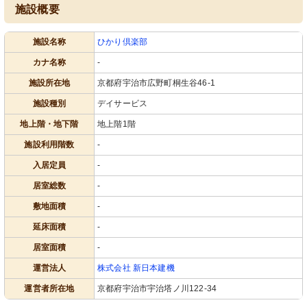
施設概要
施設名称
ひかり倶楽部
カナ名称
-
施設所在地
京都府宇治市広野町桐生谷46-1
施設種別
デイサービス
地上階・地下階
地上階1階
施設利用階数
-
入居定員
-
居室総数
-
敷地面積
-
延床面積
-
居室面積
-
運営法人
株式会社 新日本建機
運営者所在地
京都府宇治市宇治塔ノ川122-34