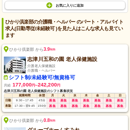
お気に入り
に
追加
ひかり倶楽部の介護職・ヘルパー のパート・アルバイト
求人(日勤専従/未経験可 )を見た人はこんな求人も見てい
ます
3.9
ひかり倶楽部 から
km
志津川五和の園 老人保健施設
介護老人保健施設
介護職・ヘルパー
シフト制/未経験可/無資格可
177,000
242,200
月給
円
円
〜
志津川五和の園 老人保健施設のシフト募集状況
就業時間
休憩
月
火
水
木
金
土
日
日勤
9:30
～
17:45
45
分
募集
募集
募集
募集
募集
募集
募集
夜勤
17:30
～
翌9:45
150
分
募集
募集
募集
募集
募集
募集
募集
0.8
ひかり倶楽部 から
km