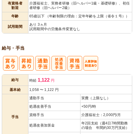
有資格者
介護福祉士、実務者研修（旧ヘルパー1級・基礎研修）、初任
歓迎
者研修（旧ヘルパー2級）
年齢
65歳以下 （年齢制限の理由：定年年齢を上限（省令１号））
あり 3ヵ月
試用期間
試用期間中の労働条件変更なし
給与・手当
処
人事評価制度
1,122
給与
時給
円
遇改善手当
あり
基本給
1,058
〜
1,122
円
通勤手当
実費（上限なし）
処遇改善手当
+50円/時
資格手当
介護福祉士：2,000円/月
手当
年2回支給（週4日7時間勤務
処遇改善加算金
の場合 年間約30万円支給）