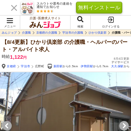
スカウトや選考の連絡を
無料インストール
通知でお知らせ
介護･医療求人サイト
メニュー
検索
ログインする
みんジョブ
介護職
京都府の介護職
宇治市の介護職
ひかり倶楽部
介護職・パー
【8/4更新】ひかり倶楽部
の介護職・ヘルパーのパー
ト・アルバイト求人
時給
1,122
円
8月4日更新
デイサービス
京都府
宇治市
広野町
新田駅
から0.5km
伊勢田駅
から0.7km
大久保駅
から0