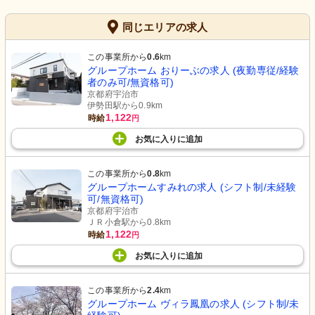
同じエリアの求人
この事業所から
0.6
km
グループホーム おりーぶの求人 (夜勤専従/経験
者のみ可/無資格可)
京都府宇治市
伊勢田駅から0.9km
1,122
時給
円
お気に入り
に
追加
この事業所から
0.8
km
グループホームすみれの求人 (シフト制/未経験
可/無資格可)
京都府宇治市
ＪＲ小倉駅から0.8km
1,122
時給
円
お気に入り
に
追加
この事業所から
2.4
km
グループホーム ヴィラ鳳凰の求人 (シフト制/未