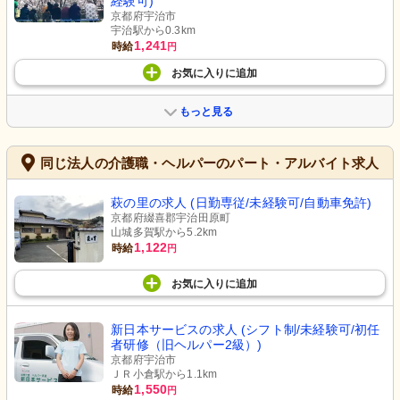
経験可)
京都府宇治市
宇治駅から0.3km
1,241
時給
円
お気に入り
に
追加
もっと見る
同じ法人の介護職・ヘルパーのパート・アルバイト求人
萩の里の求人 (日勤専従/未経験可/自動車免許)
京都府綴喜郡宇治田原町
山城多賀駅から5.2km
1,122
時給
円
お気に入り
に
追加
新日本サービスの求人 (シフト制/未経験可/初任
者研修（旧ヘルパー2級）)
京都府宇治市
ＪＲ小倉駅から1.1km
1,550
時給
円