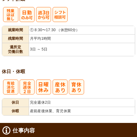
残
週
シ
就業時間
① 8:30〜17:30 （休憩60分）
業ほぼなし
3日から可
フト相談可
残業時間
月平均1時間
週所定
3日 ～ 5日
労働日数
休日・休暇
有
完
休日
完全週休2日
給消化促進
全週休2日
休暇
産前産後休業、育児休業
仕事内容