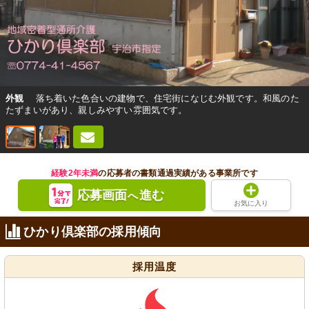
外観
落ち着いた色合いの建物で、住宅街になじむ外観です。和風のた
たずまいがあり、親しみやすい雰囲気です。
経験2年未満
の応募者の書類通過実績がある事業所です
応募画面
進む
へ
お気に入り
ひかり倶楽部の採用傾向
採用温度