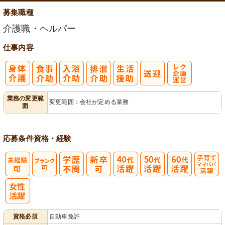
募集職種
介護職・ヘルパー
仕事内容
レク企画・運
業務の変更範
変更範囲：会社が定める業務
囲
営
応募条件
資格・経験
子育てママパ
パ活躍
資格必須
自動車免許