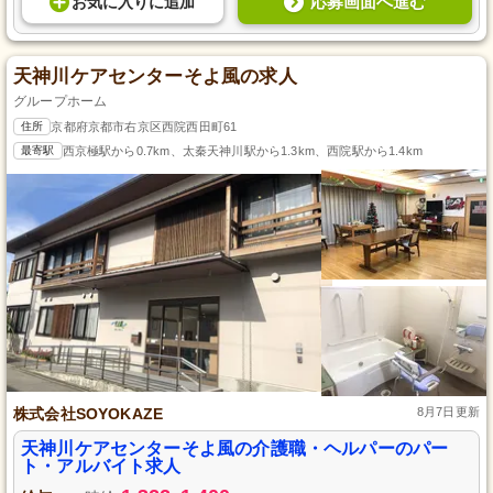
応募画面へ進む
お気に入り
に
追加
天神川ケアセンターそよ風の求人
グループホーム
住所
京都府京都市右京区西院西田町61
最寄駅
西京極駅から0.7km、太秦天神川駅から1.3km、西院駅から1.4km
株式会社SOYOKAZE
8月7日更新
天神川ケアセンターそよ風の介護職・ヘルパーのパー
ト・アルバイト求人