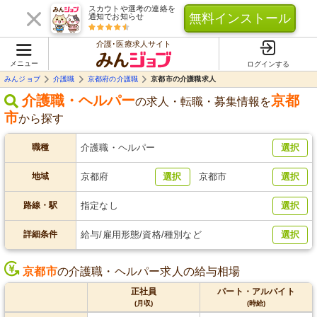
スカウトや選考の連絡を
無料インストール
通知でお知らせ
介護･医療求人サイト
メニュー
ログインする
みんジョブ
介護職
京都府の介護職
京都市の介護職求人
介護職・ヘルパー
京都
の求人・転職・募集情報を
市
から探す
職種
介護職・ヘルパー
選択
地域
京都府
選択
京都市
選択
路線・駅
指定なし
選択
詳細条件
給与/雇用形態/資格/種別など
選択
京都市
の介護職・ヘルパー求人の給与相場
正社員
パート・アルバイト
(月収)
(時給)