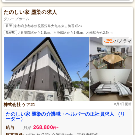
たのしい家 墨染の求人
グループホーム
住所
京都府京都市伏見区深草大亀谷東古御香町23
最寄駅
ＪＲ藤森駅から1.1km、六地蔵駅から1.6km、木幡駅から2.5km
パノラマ
株式会社 ケア21
8月7日更新
たのしい家 墨染の介護職・ヘルパーの正社員求人 （リ
ーダー）
268,800
給与
月給
~
円
応募要件
いずれか必須: 介護福祉士、実務者研修