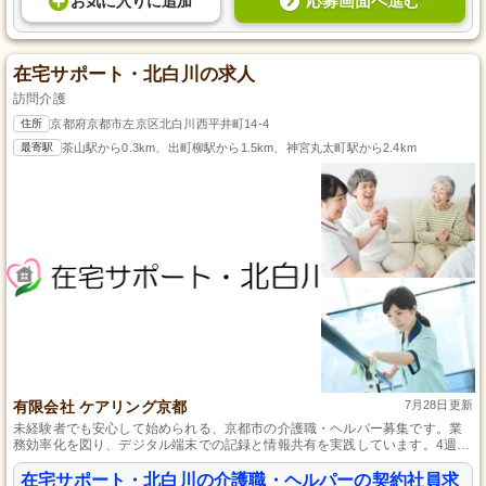
応募画面へ進む
お気に入り
に
追加
在宅サポート・北白川の求人
訪問介護
住所
京都府京都市左京区北白川西平井町14-4
最寄駅
茶山駅から0.3km、出町柳駅から1.5km、神宮丸太町駅から2.4km
有限会社 ケアリング京都
7月28日更新
未経験者でも安心して始められる、京都市の介護職・ヘルパー募集です。業
務効率化を図り、デジタル端末での記録と情報共有を実践しています。4週8
休制に加え、年末年始のお休みも保証し、家族やお子様との時間を大切にで
きる環境を整えました。初任者研修（旧ヘルパー2級）をお持ちであれば、経
在宅サポート・北白川の介護職・ヘルパーの契約社員求