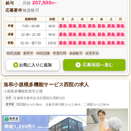
207,500
給与
月給
~
円
応募要件
無資格可
就業時間
休憩
月
火
水
木
金
土
日
募集
募集
募集
募集
募集
募集
募集
早番
7:00
16:00
60分
～
募集
募集
募集
募集
募集
募集
募集
遅番
12:30
21:30
60分
～
募集
募集
募集
募集
募集
募集
募集
夜勤
21:15
翌7:15
120分
～
50代活躍
新卒可
40代活躍
学歴不問
未経験可
住宅手当
応募画面へ進む
お気に入り
に
追加
洛和小規模多機能サービス西院の求人
小規模多機能型居宅介護
住所
京都府京都市右京区西院日照町103
最寄駅
西院駅から0.8km、太秦天神川駅から1.4km、二条駅から1.9km