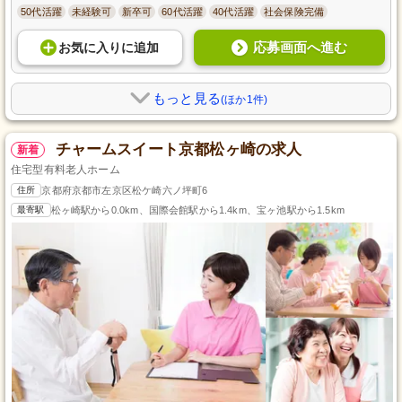
50代活躍
未経験可
新卒可
60代活躍
40代活躍
社会保険完備
応募画面へ進む
お気に入り
に
追加
もっと見る
(ほか1件)
チャームスイート京都松ヶ崎の求人
新着
住宅型有料老人ホーム
住所
京都府京都市左京区松ケ崎六ノ坪町6
最寄駅
松ヶ崎駅から0.0km、国際会館駅から1.4km、宝ヶ池駅から1.5km