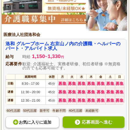
医療法人社団洛和会
洛和 グループホーム 右京山ノ内の介護職・ヘルパーの
パート・アルバイト求人
1,150
1,330
給与
時給
~
円
応募要件
歓迎: 介護福祉士、実務者研修、初任者研修 ※無資格
の方でも応募可能です。
就業時間
休憩
月
火
水
木
金
土
日
募集
募集
募集
募集
募集
募集
募集
日勤
8:30
17:00
45分
～
募集
募集
募集
募集
募集
募集
募集
遅番
11:30
20:00
45分
～
募集
募集
募集
募集
募集
募集
募集
遅番
12:30
21:00
45分
～
60代活躍
50代活躍
新卒可
年齢不問
40代活躍
未経験可
応募画面へ進む
お気に入り
に
追加