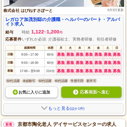
株式会社 はぴねすさぽーと
8月3日更新
レガロア加茂別邸の介護職・ヘルパーのパート・アルバ
イト求人
1,122
1,200
給与
時給
~
円
応募要件
いずれか必須: 介護福祉士、実務者研修、初任者研修
就業時間
休憩
月
火
水
木
金
土
日
募集
募集
募集
募集
募集
募集
募集
日勤
9:00
17:00
60分
～
募集
募集
募集
募集
募集
募集
募集
日勤
9:00
18:00
60分
～
募集
募集
募集
募集
募集
募集
募集
夜勤
17:00
翌9:00
210分
～
50代活躍
未経験可
60代活躍
40代活躍
学歴不問
新卒可
応募画面へ進む
お気に入り
に
追加
もっと見る
(ほか1件)
京都市陶化老人 デイサービスセンターの求人
新着