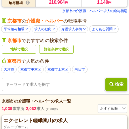
210,904
1,149
円
円
給与相場
京都市の介護職・ヘルパー求人の給与相場
京都市
の
介護職・ヘルパー
の転職事情
平均給与相場
求人の動向
介護求人事情
よくある質問
京都市
でおすすめの検索条件
地域で選択
詳細条件で選択
京都市
で人気の条件
大津市
京都市中京区
京都市上京区
向日市
検索
京都市
の
介護職・ヘルパー
の求人一覧
1,039
事業所
2,062
求人
おすすめ順
(1~30件)
エクセレント嵯峨嵐山の求人
グループホーム