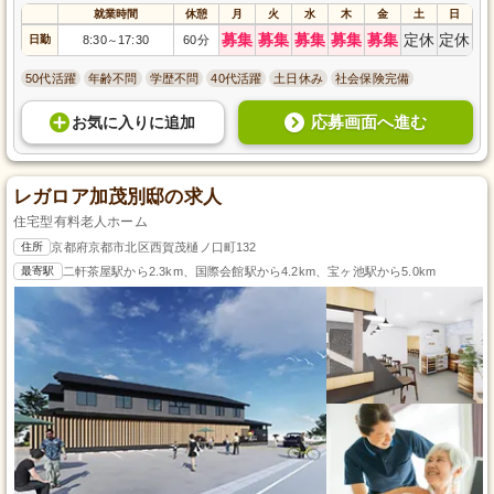
就業時間
休憩
月
火
水
木
金
土
日
募集
募集
募集
募集
募集
定休
定休
日勤
8:30
17:30
60分
～
50代活躍
年齢不問
学歴不問
40代活躍
土日休み
社会保険完備
応募画面へ進む
お気に入り
に
追加
レガロア加茂別邸の求人
住宅型有料老人ホーム
住所
京都府京都市北区西賀茂樋ノ口町132
最寄駅
二軒茶屋駅から2.3km、国際会館駅から4.2km、宝ヶ池駅から5.0km