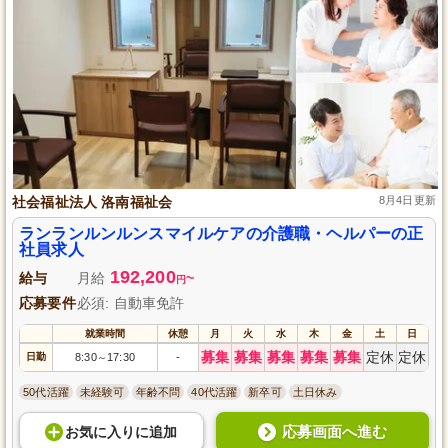
社会福祉法人 洛南福祉会
8月4日更新
ランランルンルンスマイルケアの介護職・ヘルパーの正
社員求人
192,200
給与
月給
~
円
応募要件
必須: 自動車免許
就業時間
休憩
月
火
水
木
金
土
日
募集
募集
募集
募集
募集
定休
定休
日勤
8:30
17:30
-
～
50代活躍
未経験可
年齢不問
40代活躍
新卒可
土日休み
応募画面へ進む
お気に入り
に
追加