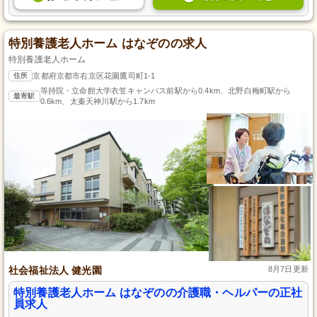
特別養護老人ホーム はなぞのの求人
特別養護老人ホーム
住所
京都府京都市右京区花園鷹司町1-1
等持院・立命館大学衣笠キャンパス前駅から0.4km、北野白梅町駅から
最寄駅
0.6km、太秦天神川駅から1.7km
社会福祉法人 健光園
8月7日更新
特別養護老人ホーム はなぞのの介護職・ヘルパーの正社
員求人