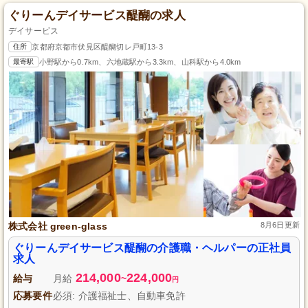
ぐりーんデイサービス醍醐の求人
デイサービス
住所
京都府京都市伏見区醍醐切レ戸町13-3
最寄駅
小野駅から0.7km、六地蔵駅から3.3km、山科駅から4.0km
株式会社 green-glass
8月6日更新
ぐりーんデイサービス醍醐の介護職・ヘルパーの正社員
求人
214,000
224,000
給与
月給
~
円
応募要件
必須: 介護福祉士、自動車免許