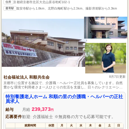
住所
京都府京都市北区大北山原谷乾町102-1
最寄駅
龍安寺駅から1.8km、北野白梅町駅から2.3km、撮影所前駅から3.3km
社会福祉法人 和順共生会
8月7日更新
京都市に位置する施設で、介護職・ヘルパー正社員を募集しています。自然
豊かな環境で利用者さま一人ひとりの生活を支援し、日々のレクリエーショ
ンや季節イベントの企画にも携われるやりがいのある仕事です。介護経験が
あれば資格がなくても応募可能で、資格取得支援もあります。職場見学がで
特別養護老人ホーム 和順の里の介護職・ヘルパーの正社
きるため、実際の雰囲気を確認してから応募できる安心感も魅力です。
員求人
239,373
給与
月給
円
応募要件
歓迎: 介護福祉士 ※無資格の方でも応募可能です。
就業時間
休憩
月
火
水
木
金
土
日