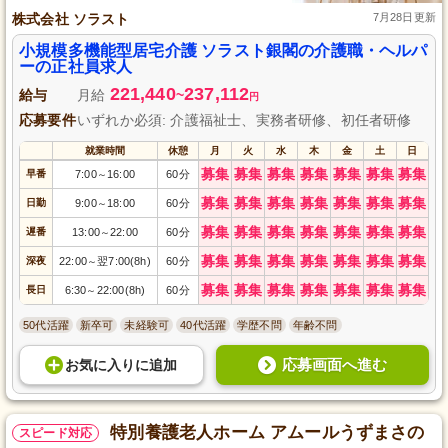
株式会社 ソラスト
7月28日更新
小規模多機能型居宅介護 ソラスト銀閣の介護職・ヘルパ
ーの正社員求人
221,440
237,112
給与
月給
~
円
応募要件
いずれか必須: 介護福祉士、実務者研修、初任者研修
就業時間
休憩
月
火
水
木
金
土
日
募集
募集
募集
募集
募集
募集
募集
早番
7:00
16:00
60分
～
募集
募集
募集
募集
募集
募集
募集
日勤
9:00
18:00
60分
～
募集
募集
募集
募集
募集
募集
募集
遅番
13:00
22:00
60分
～
募集
募集
募集
募集
募集
募集
募集
深夜
22:00
翌7:00(8h)
60分
～
募集
募集
募集
募集
募集
募集
募集
長日
6:30
22:00(8h)
60分
～
50代活躍
新卒可
未経験可
40代活躍
学歴不問
年齢不問
応募画面へ進む
お気に入り
に
追加
特別養護老人ホーム アムールうずまさの
スピード対応