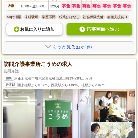
募集
募集
募集
募集
募集
募集
募集
夜勤
16:00
翌10:00
120分
～
50代活躍
未経験可
学歴不問
残業ほぼなし
社会保険完備
復職支援あり
応募画面へ進む
お気に入り
に
追加
もっと見る
(ほか1件)
訪問介護事業所こうめの求人
訪問介護
住所
京都府京都市右京区西京極西池田町13-2林ビル201
最寄駅
西京極駅から0.1km、西院駅から1.8km、桂駅から2.0km