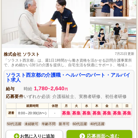
株式会社 ソラスト
7月21日更新
「ソラスト西京都」は、週1日1時間から働き資格を活かせる訪問介護事業所
で、きめ細かい1対1の介護を提供し、自宅生活を快適にサポート、地域トー
タルケアと身体機能の回復・維持向上サービスを充実させています。
ソラスト西京都の介護職・ヘルパーのパート・アルバイ
ト求人
1,780
2,640
給与
時給
~
円
応募要件
いずれか必須: 介護福祉士、実務者研修、初任者研修
就業時間
休憩
月
火
水
木
金
土
日
募集
募集
募集
募集
募集
募集
募集
遅番
8:00
20:00(1h〜)
-
～
50代活躍
未経験可
年齢不問
新卒可
60代活躍
40代活躍
応募画面へ進む
お気に入り
に
追加