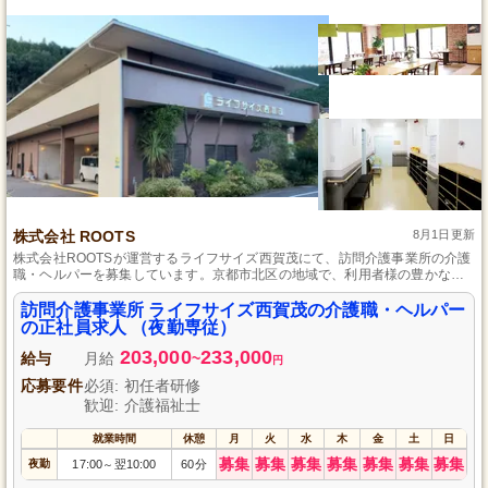
株式会社 ROOTS
8月1日更新
株式会社ROOTSが運営するライフサイズ西賀茂にて、訪問介護事業所の介護
職・ヘルパーを募集しています。京都市北区の地域で、利用者様の豊かな自
宅生活を支えることができるやりがいある仕事です。初任者研修や介護福祉
士の資格をお持ちの方を特に歓迎します。安定した正社員として、研修制度
訪問介護事業所 ライフサイズ西賀茂の介護職・ヘルパー
やキャリアアップサポートが充実した環境で成長し、利用者様とともに笑顔
の正社員求人 （夜勤専従）
と安心を提供しませんか？
203,000
233,000
給与
月給
~
円
応募要件
必須: 初任者研修
歓迎: 介護福祉士
就業時間
休憩
月
火
水
木
金
土
日
募集
募集
募集
募集
募集
募集
募集
夜勤
17:00
翌10:00
60分
～