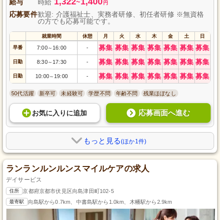
1,322
1,400
給与
時給
~
円
応募要件
歓迎: 介護福祉士、実務者研修、初任者研修 ※無資格
の方でも応募可能です。
就業時間
休憩
月
火
水
木
金
土
日
募集
募集
募集
募集
募集
募集
募集
早番
7:00
16:00
-
～
募集
募集
募集
募集
募集
募集
募集
日勤
8:30
17:30
-
～
募集
募集
募集
募集
募集
募集
募集
日勤
10:00
19:00
-
～
50代活躍
新卒可
未経験可
学歴不問
年齢不問
残業ほぼなし
応募画面へ進む
お気に入り
に
追加
もっと見る
(ほか1件)
ランランルンルンスマイルケアの求人
デイサービス
住所
京都府京都市伏見区向島津田町102-5
最寄駅
向島駅から0.7km、中書島駅から1.0km、木幡駅から2.9km