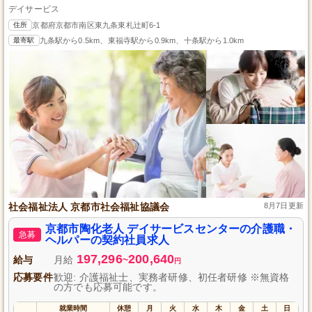
デイサービス
住所
京都府京都市南区東九条東札辻町6-1
最寄駅
九条駅から0.5km、東福寺駅から0.9km、十条駅から1.0km
社会福祉法人 京都市社会福祉協議会
8月7日更新
京都市陶化老人 デイサービスセンターの介護職・
急募
ヘルパーの契約社員求人
197,296
200,640
給与
月給
~
円
応募要件
歓迎: 介護福祉士、実務者研修、初任者研修 ※無資格
の方でも応募可能です。
就業時間
休憩
月
火
水
木
金
土
日