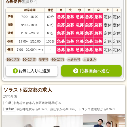
応募要件
無資格可
就業時間
休憩
月
火
水
木
金
土
日
急募
急募
急募
急募
急募
定休
定休
早番
7:00
16:00
60分
～
急募
急募
急募
急募
急募
定休
定休
日勤
9:00
18:00
60分
～
急募
急募
急募
急募
急募
定休
定休
遅番
11:00
20:00
60分
～
急募
急募
急募
急募
急募
定休
定休
夜勤
17:00
翌10:00
130分
～
急募
急募
急募
急募
急募
定休
定休
長日
7:00
20:00(4h〜)
-
～
50代活躍
60代活躍
新卒可
40代活躍
未経験可
土日休み
応募画面へ進む
お気に入り
に
追加
ソラスト西京都の求人
訪問介護
住所
京都府京都市右京区嵯峨明星町25
最寄駅
車折神社駅から0.3km、嵐山駅から0.8km、トロッコ嵯峨駅から0.9km