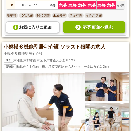
急募
急募
急募
急募
急募
急募
定休
日勤
8:30
17:15
60分
～
新卒可
40代活躍
50代活躍
未経験可
学歴不問
女性が活躍
応募画面へ進む
お気に入り
に
追加
小規模多機能型居宅介護 ソラスト銀閣の求人
小規模多機能型居宅介護
住所
京都府京都市西京区下津林南大般若町120
最寄駅
桂駅から1.0km、梅小路京都西駅から3.4km、十条駅から3.7km