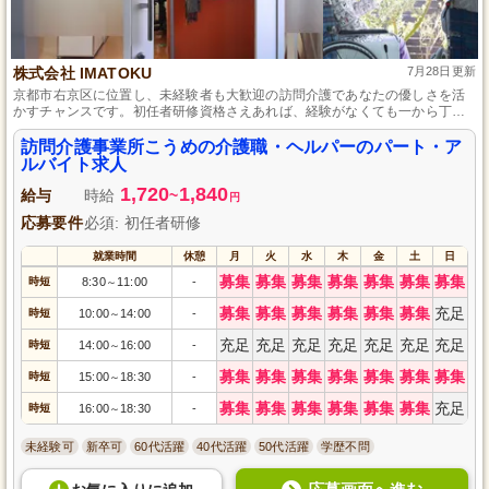
株式会社 IMATOKU
7月28日更新
京都市右京区に位置し、未経験者も大歓迎の訪問介護であなたの優しさを活
かすチャンスです。初任者研修資格さえあれば、経験がなくても一から丁寧
に指導し、訪問介護の仕事を通じてお客様の日常生活をサポートします。フ
レキシブルな働き方で、充実したパート・アルバイト生活が可能です。
訪問介護事業所こうめの介護職・ヘルパーのパート・ア
ルバイト求人
1,720
1,840
給与
時給
~
円
応募要件
必須: 初任者研修
就業時間
休憩
月
火
水
木
金
土
日
募集
募集
募集
募集
募集
募集
募集
時短
8:30
11:00
-
～
募集
募集
募集
募集
募集
募集
充足
時短
10:00
14:00
-
～
充足
充足
充足
充足
充足
充足
充足
時短
14:00
16:00
-
～
募集
募集
募集
募集
募集
募集
募集
時短
15:00
18:30
-
～
募集
募集
募集
募集
募集
募集
充足
時短
16:00
18:30
-
～
未経験可
新卒可
60代活躍
40代活躍
50代活躍
学歴不問