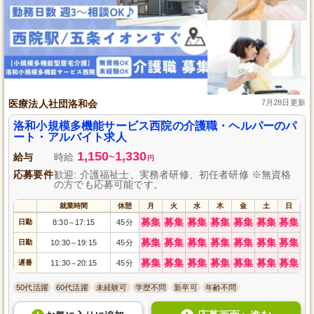
医療法人社団洛和会
7月28日更新
洛和小規模多機能サービス西院の介護職・ヘルパーのパ
ート・アルバイト求人
1,150
1,330
給与
時給
~
円
応募要件
歓迎: 介護福祉士、実務者研修、初任者研修 ※無資格
の方でも応募可能です。
就業時間
休憩
月
火
水
木
金
土
日
募集
募集
募集
募集
募集
募集
募集
日勤
8:30
17:15
45分
～
募集
募集
募集
募集
募集
募集
募集
日勤
10:30
19:15
45分
～
募集
募集
募集
募集
募集
募集
募集
遅番
11:30
20:15
45分
～
50代活躍
60代活躍
未経験可
学歴不問
新卒可
年齢不問