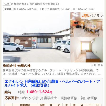
住所
京都府京都市右京区嵯峨天龍寺椎野町12
最寄駅
鹿王院駅から0.2km、トロッコ嵯峨駅から0.4km、嵐山駅から1.1km
パノラマ
株式会社 光華の杜
8月4日更新
株式会社 光華の杜が運営するグループホーム「エクセレント嵯峨嵐山」で
は、介護職・ヘルパーを募集しています。経験や資格は問いませんので、介
護の仕事を始めたい方、大歓迎です。パート・アルバイトとして働きやすい
職場環境が整っており、地域に根差したサービスを提供することができま
エクセレント嵯峨嵐山の介護職・ヘルパーのパート・ア
す。スタッフ同士の連携も抜群で、温かい雰囲気の中で一緒に働きません
ルバイト求人 （夜勤専従）
か？あなたの力を必要としています。応募をお待ちしています。
1,489
1,624
給与
時給
~
円
応募要件
いずれか必須: 介護福祉士、実務者研修、初任者研修
就業時間
休憩
月
火
水
木
金
土
日