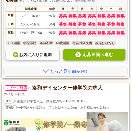
就業時間
休憩
月
火
水
木
金
土
日
募集
募集
募集
募集
募集
募集
募集
早番
7:00
16:00
60分
～
募集
募集
募集
募集
募集
募集
募集
日勤
10:00
19:00
60分
～
募集
募集
募集
募集
募集
募集
募集
夜勤
17:00
翌10:00
60分
～
50代活躍
学歴不問
年齢不問
40代活躍
社会保険完備
残業ほぼなし
応募画面へ進む
お気に入り
に
追加
もっと見る
(ほか2件)
洛和デイセンター修学院の求人
スピード対応
デイサービス
住所
京都府京都市左京区一乗寺松原町75PRIMEIKU1F
最寄駅
一乗寺駅から0.7km、宝ヶ池駅から1.9km、出町柳駅から2.3km