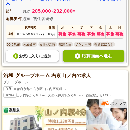
験の有無に関わらず契約社員として歓迎します。
人
205,000
232,000
給与
月給
~
円
応募要件
必須: 初任者研修
就業時間
休憩
月
火
水
木
金
土
日
募集
募集
募集
募集
募集
募集
募集
遅番
8:00
20:00(6h〜)
60分
～
60代活躍
未経験可
女性が活躍
服装自由
ブランク可
残業ほぼなし
応募画面へ進む
お気に入り
に
追加
洛和 グループホーム 右京山ノ内の求人
グループホーム
住所
京都府京都市右京区山ノ内西裏町15
最寄駅
山ノ内駅から0.3km、太秦天神川駅から0.5km、西院駅から1.2km
パノラマ