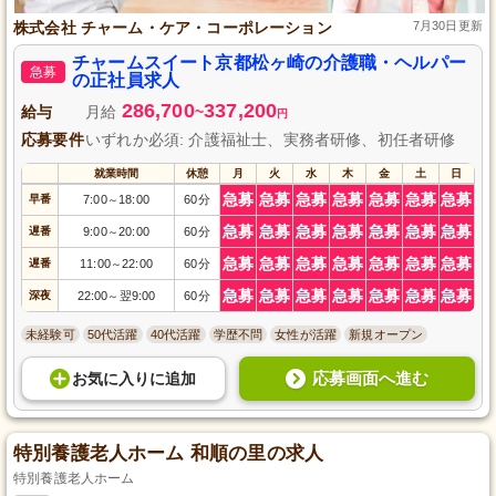
株式会社 チャーム・ケア・コーポレーション
7月30日更新
チャームスイート京都松ヶ崎の介護職・ヘルパー
急募
の正社員求人
286,700
337,200
給与
月給
~
円
応募要件
いずれか必須: 介護福祉士、実務者研修、初任者研修
就業時間
休憩
月
火
水
木
金
土
日
急募
急募
急募
急募
急募
急募
急募
早番
7:00
18:00
60分
～
急募
急募
急募
急募
急募
急募
急募
遅番
9:00
20:00
60分
～
急募
急募
急募
急募
急募
急募
急募
遅番
11:00
22:00
60分
～
急募
急募
急募
急募
急募
急募
急募
深夜
22:00
翌9:00
60分
～
未経験可
50代活躍
40代活躍
学歴不問
女性が活躍
新規オープン
応募画面へ進む
お気に入り
に
追加
特別養護老人ホーム 和順の里の求人
特別養護老人ホーム