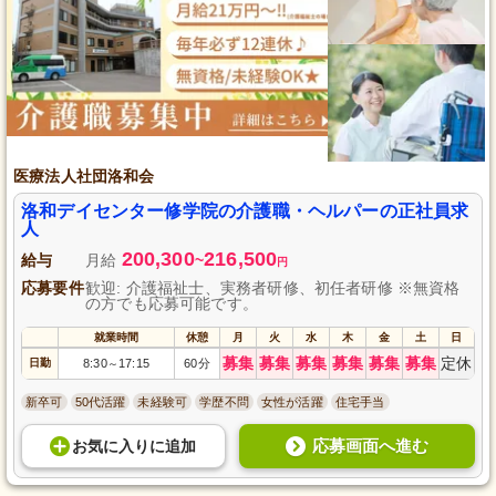
医療法人社団洛和会
洛和デイセンター修学院の介護職・ヘルパーの正社員求
人
200,300
216,500
給与
月給
~
円
応募要件
歓迎: 介護福祉士、実務者研修、初任者研修 ※無資格
の方でも応募可能です。
就業時間
休憩
月
火
水
木
金
土
日
募集
募集
募集
募集
募集
募集
定休
日勤
8:30
17:15
60分
～
新卒可
50代活躍
未経験可
学歴不問
女性が活躍
住宅手当
応募画面へ進む
お気に入り
に
追加