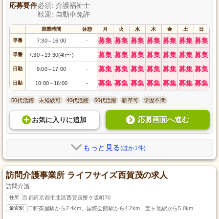
応募要件
必須: 介護福祉士
歓迎: 自動車免許
就業時間
休憩
月
火
水
木
金
土
日
募集
募集
募集
募集
募集
募集
募集
早番
7:30
16:00
-
～
募集
募集
募集
募集
募集
募集
募集
早番
7:30
19:30(4h〜)
-
～
募集
募集
募集
募集
募集
募集
募集
日勤
9:00
17:00
-
～
募集
募集
募集
募集
募集
募集
募集
日勤
10:00
16:00
-
～
50代活躍
未経験可
40代活躍
60代活躍
新卒可
学歴不問
応募画面へ進む
お気に入り
に
追加
もっと見る
(ほか1件)
訪問介護事業所 ライフサイズ西賀茂の求人
訪問介護
住所
京都府京都市北区西賀茂蟹ケ坂町70
最寄駅
二軒茶屋駅から2.4km、国際会館駅から4.2km、宝ヶ池駅から5.0km