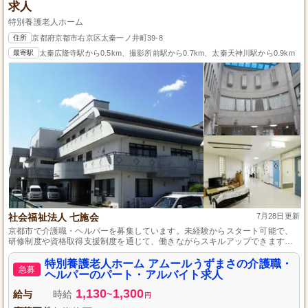
求人
特別養護老人ホーム
住所
京都府京都市右京区太秦一ノ井町39-8
最寄駅
太秦広隆寺駅から0.5km、撮影所前駅から0.7km、太秦天神川駅から0.9km
社会福祉法人 七施会
7月28日更新
京都市で介護職・ヘルパーを募集しています。未経験からスタート可能で、
研修制度や資格取得支援制度を通じて、働きながらスキルアップできます。
笑顔あふれる居場所づくりに参加しませんか。
特別養護老人ホーム アムールうずまさの介護職・
急募
ヘルパーのパート・アルバイト求人
1,130
1,300
給与
時給
~
円