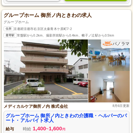
グループホーム 御所ノ内ときわの求人
グループホーム
住所
京都府京都市右京区太秦青木ケ原町7-2
最寄駅
常盤駅から0.2km、撮影所前駅から0.4km、帷子ノ辻駅から0.5km
パノラマ
メディカルケア御所ノ内 株式会社
8月6日更新
グループホーム 御所ノ内ときわの介護職・ヘルパーのパ
ート・アルバイト求人
1,400
1,600
給与
時給
~
円