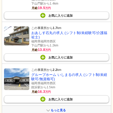
下山門駅から1.4km
19.5
月給
万円
お気に入り
に
追加
この事業所から
1.7
km
おあしす石丸の求人 (シフト制/未経験可/介護福
祉士)
福岡県福岡市西区
下山門駅から1.2km
13.8
月給
万円
お気に入り
に
追加
この事業所から
2.2
km
グループホーム いしまるの求人 (シフト制/未経
験可/無資格可)
福岡県福岡市西区
姪浜駅から1.5km
16.3
月給
万円
お気に入り
に
追加
もっと見る