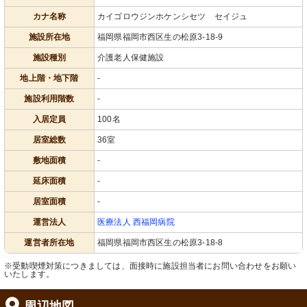
カナ名称
カイゴロウジンホケンシセツ セイジュ
施設所在地
福岡県福岡市西区生の松原3-18-9
施設種別
介護老人保健施設
地上階・地下階
-
施設利用階数
-
入居定員
100名
居室総数
36室
敷地面積
-
延床面積
-
居室面積
-
運営法人
医療法人 西福岡病院
運営者所在地
福岡県福岡市西区生の松原3-18-8
※受動喫煙対策につきましては、面接時に施設担当者にお問い合わせをお願い
いたします。
周辺地図