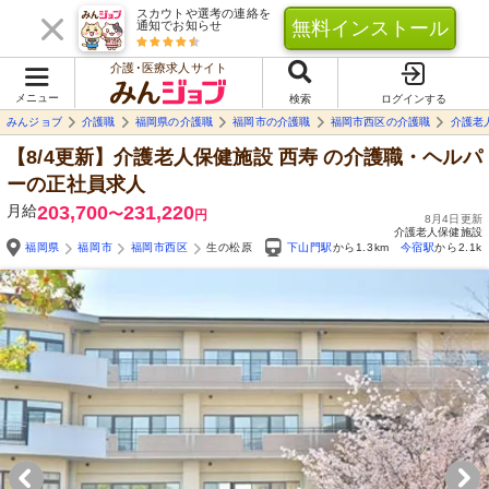
スカウトや選考の連絡を
無料インストール
通知でお知らせ
介護･医療求人サイト
メニュー
検索
ログインする
みんジョブ
介護職
福岡県の介護職
福岡市の介護職
福岡市西区の介護職
介護老
【8/4更新】介護老人保健施設 西寿
の介護職・ヘルパ
ーの正社員求人
月給
203,700
231,220
〜
円
8月4日更新
介護老人保健施設
福岡県
福岡市
福岡市西区
生の松原
下山門駅
から1.3km
今宿駅
から2.1k