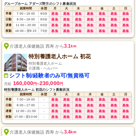
グループホーム アダーズ野方のシフト募集状況
就業時間
休憩
月
火
水
木
金
土
日
早番
7:00
～
16:00
60
分
募集
募集
募集
募集
募集
募集
募集
日勤
9:00
～
18:00
60
分
募集
募集
募集
募集
募集
募集
募集
遅番
11:00
～
20:00
60
分
募集
募集
募集
募集
募集
募集
募集
夜勤
16:00
～
翌9:15
75
分
募集
募集
募集
募集
募集
募集
募集
3.1
介護老人保健施設 西寿 から
km
特別養護老人ホーム 初花
特別養護老人ホーム
介護職・ヘルパー
シフト制/経験者のみ可/無資格可
160,000
230,000
月給
円
円
〜
特別養護老人ホーム 初花のシフト募集状況
就業時間
休憩
月
火
水
木
金
土
日
早番
7:00
～
16:00
-
募集
募集
募集
募集
募集
募集
募集
日勤
8:00
～
17:00
-
募集
募集
募集
募集
募集
募集
募集
遅番
12:00
～
21:00
-
募集
募集
募集
募集
募集
募集
募集
夜勤
17:00
～
翌10:00
-
募集
募集
募集
募集
募集
募集
募集
3.4
介護老人保健施設 西寿 から
km