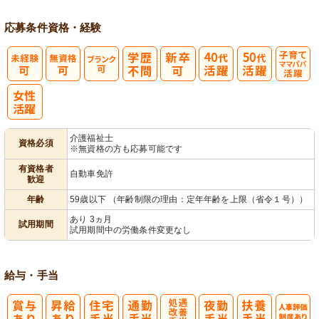
応募条件
資格・経験
子育てママパ
パ活躍
介護福祉士
資格必須
※無資格の方も応募可能です
有資格者
自動車免許
歓迎
年齢
59歳以下 （年齢制限の理由：定年年齢を上限（省令１号））
あり 3ヵ月
試用期間
試用期間中の労働条件変更なし
給与・手当