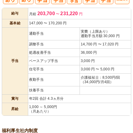
処
人事評価制度
203,700
231,220
給与
月給
〜
円
遇改善手当
あり
基本給
147,000
〜
170,200
円
実費（上限あり）
通勤手当
通勤手当月額 30,000 円
調整手当
14,700 円 〜 17,020 円
処遇改善手当
36,000 円
手当
ベースアップ手当
3,000 円
住宅手当
3,000 円 〜 5,000 円
介護福祉士：8,500円/回
夜勤手当
（34,000円/月4回）
扶養手当
賞与
年2回 合計 4.3ヵ月分
1,000 ～ 5,000円
昇給
（月あたり）
福利厚生
社内制度