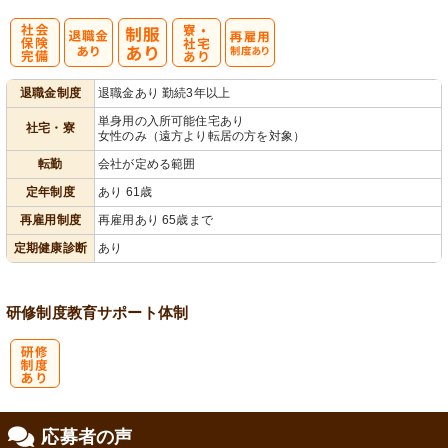
社
寮・
再雇用制度あ
退職金制度
退職金あり 勤続3年以上
会保険完備
社宅あり
り
単身用の入所可能住宅あり
社宅・寮
女性のみ（遠方より転居の方を対象）
転勤
会社が定める範囲
定年制度
あり 61歳
再雇用制度
再雇用あり 65歳まで
定期健康診断
あり
研修制度
教育
サポート体制
研
応募者の声
修制度あり