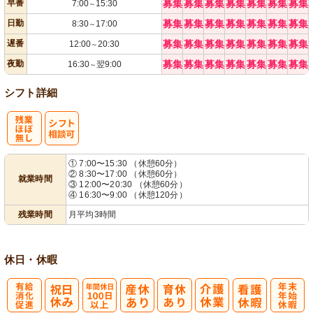
早番
募集
募集
募集
募集
募集
募集
募集
7:00
15:30
～
日勤
募集
募集
募集
募集
募集
募集
募集
8:30
17:00
～
遅番
募集
募集
募集
募集
募集
募集
募集
12:00
20:30
～
夜勤
募集
募集
募集
募集
募集
募集
募集
16:30
翌9:00
～
シフト詳細
残
シ
① 7:00〜15:30 （休憩60分）
② 8:30〜17:00 （休憩60分）
就業時間
業ほぼなし
フト相談可
③ 12:00〜20:30 （休憩60分）
④ 16:30〜9:00 （休憩120分）
残業時間
月平均3時間
休日・休暇
有
年間休日
年