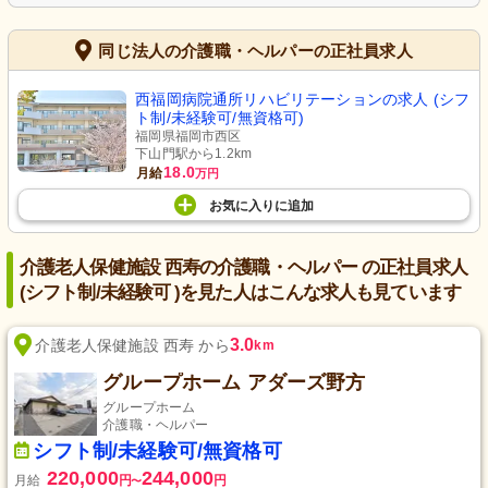
同じ法人の介護職・ヘルパーの正社員求人
西福岡病院通所リハビリテーションの求人 (シフ
ト制/未経験可/無資格可)
福岡県福岡市西区
下山門駅から1.2km
18.0
月給
万円
お気に入り
に
追加
介護老人保健施設 西寿の介護職・ヘルパー の正社員求人
(シフト制/未経験可 )を見た人はこんな求人も見ています
3.0
介護老人保健施設 西寿 から
km
グループホーム アダーズ野方
グループホーム
介護職・ヘルパー
シフト制/未経験可/無資格可
220,000
244,000
月給
円
円
〜