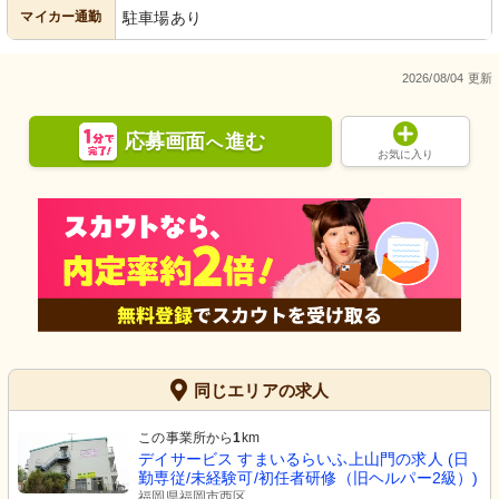
マイカー通勤
駐車場あり
2026/08/04 更新
応募画面
進む
へ
お気に入り
同じエリアの求人
この事業所から
1
km
デイサービス すまいるらいふ上山門の求人 (日
勤専従/未経験可/初任者研修（旧ヘルパー2級）)
福岡県福岡市西区