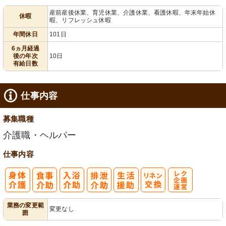
産前産後休業、育児休業、介護休業、看護休暇、年末年始休
休暇
暇、リフレッシュ休暇
給消化促進
100日以上
末年始休暇
年間休日
101日
6ヵ月経過
後の年次
10日
有給日数
仕事内容
募集職種
介護職・ヘルパー
仕事内容
レク企画・運
業務の変更範
変更なし
囲
営