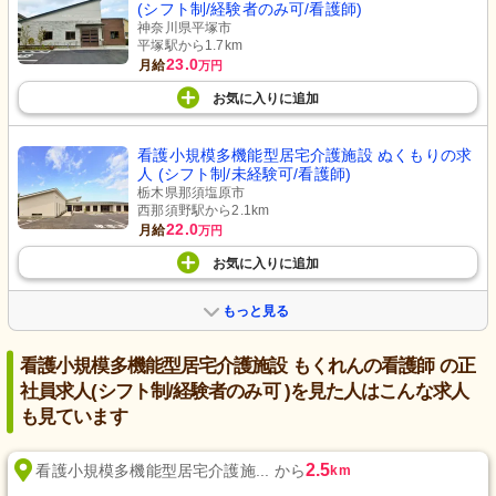
(シフト制/経験者のみ可/看護師)
神奈川県平塚市
平塚駅から1.7km
23.0
月給
万円
お気に入り
に
追加
看護小規模多機能型居宅介護施設 ぬくもりの求
人 (シフト制/未経験可/看護師)
栃木県那須塩原市
西那須野駅から2.1km
22.0
月給
万円
お気に入り
に
追加
もっと見る
看護小規模多機能型居宅介護施設 もくれんの看護師 の正
社員求人(シフト制/経験者のみ可 )を見た人はこんな求人
も見ています
2.5
看護小規模多機能型居宅介護施... から
km