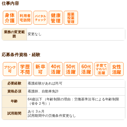
仕事内容
利
バイタルチェ
服薬・投薬管
業務の変更範
変更なし
囲
用者宅訪問
ック
理
応募条件
資格・経験
子育てママパ
必要経験
看護経験があれば尚可
パ活躍
資格必須
看護師、自動車免許
64歳以下 （年齢制限の理由：労働基準法等による年齢制限
年齢
（省令２号））
あり 3ヵ月
試用期間
試用期間中の労働条件変更なし