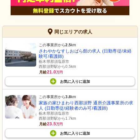
同じエリアの求人
この事業所から
2.5
km
さわやかなすしおばら館の求人 (日勤専従/未経
験可/看護師)
栃木県那須塩原市
西那須野駅から0.5km
21.0
月給
万円
お気に入り
に
追加
この事業所から
3.8
km
家族の家ひまわり西那須野 通所介護事業所の求
人 (日勤専従/経験者のみ可/看護師)
栃木県那須塩原市
西那須野駅から1.7km
23.5
月給
万円
お気に入り
に
追加