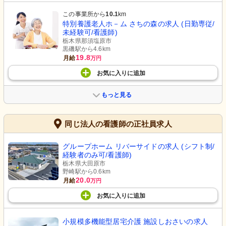
この事業所から
10.1
km
特別養護老人ホ－ム さちの森の求人 (日勤専従/
未経験可/看護師)
栃木県那須塩原市
黒磯駅から4.6km
19.8
月給
万円
お気に入り
に
追加
もっと見る
同じ法人の看護師の正社員求人
グループホーム リバーサイドの求人 (シフト制/
経験者のみ可/看護師)
栃木県大田原市
野崎駅から0.6km
20.0
月給
万円
お気に入り
に
追加
小規模多機能型居宅介護 施設しおさいの求人