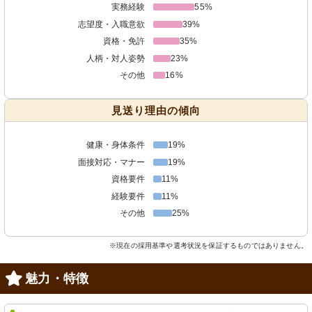
実務経験
55%
志望度・入職意欲
39%
資格・免許
35%
人柄・対人姿勢
23%
その他
16%
見送り理由の傾向
健康・身体条件
19%
面接対応・マナー
19%
資格要件
11%
経験要件
11%
その他
25%
※現在の採用基準や選考状況を保証するものではありません。
魅力・特徴