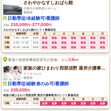
さわやかなすしおばら館
介護付き有料老人ホーム
看護師
日勤専従/未経験可/看護師
210,000
277,000
月給
円
円
〜
さわやかなすしおばら館のシフト募集状況
就業時間
休憩
月
火
水
木
金
土
日
早番
7:00
～
16:00
60
分
募集
募集
募集
募集
募集
募集
募集
日勤
8:30
～
17:30
60
分
募集
募集
募集
募集
募集
募集
募集
日勤
10:00
～
19:00
60
分
募集
募集
募集
募集
募集
募集
募集
3.8
看護小規模多機能型居宅介護施... から
km
家族の家ひまわり西那須野 通所介護事業所
デイサービス
看護師
日勤専従/経験者のみ可/看護師
235,000
月給
円
家族の家ひまわり西那須野 通所介護事業所のシフト募集状況
就業時間
休憩
月
火
水
木
金
土
日
日勤
8:30
～
17:30
60
分
急募
急募
急募
急募
急募
急募
急募