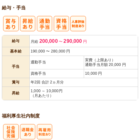
給与・手当
人事評価制度
200,000
290,000
給与
月給
〜
円
あり
基本給
190,000
〜
280,000
円
実費（上限あり）
通勤手当
通勤手当月額 20,000 円
手当
資格手当
10,000 円
賞与
年2回 合計 2ヵ月分
1,000 ～ 10,000円
昇給
（月あたり）
福利厚生
社内制度
社
再雇用制度あ