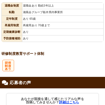
退職金制度
退職金あり 勤続3年以上
会保険完備
り
転勤
湘風会グループ栃木県内事業所
定年制度
あり 65歳
再雇用制度
再雇用あり 70歳まで
定期健康診断
あり
予防接種補助
あり
研修制度
教育
サポート体制
研
応募者の声
修制度あり
あなたが面接を通して感じたリアルな声を
投稿してみませんか？
詳細はこちら