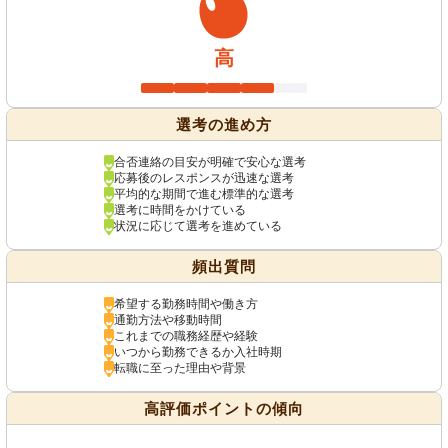
高
選考の進め方
合否連絡の目安が明確で安心な選考
応募後のレスポンスが迅速な選考
平均的な期間で進む標準的な選考
選考に時間をかけている
状況に応じて選考を進めている
頻出質問
希望する勤務時間や働き方
通勤方法や移動時間
これまでの職務経歴や経験
いつから勤務できるか入社時期
転職に至った理由や背景
高評価ポイントの傾向