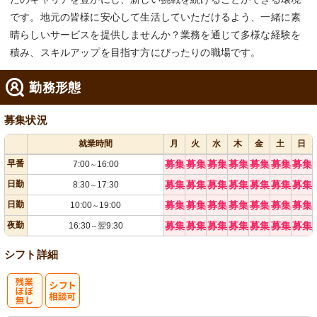
です。地元の皆様に安心して生活していただけるよう、一緒に素
晴らしいサービスを提供しませんか？業務を通じて多様な経験を
積み、スキルアップを目指す方にぴったりの職場です。
勤務形態
募集状況
就業時間
月
火
水
木
金
土
日
早番
募集
募集
募集
募集
募集
募集
募集
7:00
16:00
～
日勤
募集
募集
募集
募集
募集
募集
募集
8:30
17:30
～
日勤
募集
募集
募集
募集
募集
募集
募集
10:00
19:00
～
夜勤
募集
募集
募集
募集
募集
募集
募集
16:30
翌9:30
～
シフト詳細
残
シ