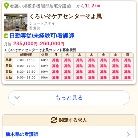
11.2
看護小規模多機能型居宅介護施... から
km
くろいそケアセンターそよ風
ショートステイ
看護師
日勤専従/未経験可/看護師
235,000
260,000
月給
円
円
〜
くろいそケアセンターそよ風のシフト募集状況
就業時間
休憩
月
火
水
木
金
土
日
早番
7:00
～
16:00
60
分
募集
募集
募集
募集
募集
募集
募集
日勤
8:00
～
17:00
60
分
募集
募集
募集
募集
募集
募集
募集
日勤
8:30
～
17:30
60
分
募集
募集
募集
募集
募集
募集
募集
日勤
9:00
～
18:00
60
分
募集
募集
募集
募集
募集
募集
募集
もっと見る
関連する求人
栃木県の看護師