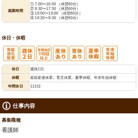
① 7:00〜16:00 （休憩60分）
② 8:30〜17:30 （休憩60分）
就業時間
業ほぼなし
フト相談可
③ 10:00〜19:00 （休憩60分）
④ 16:30〜9:30 （休憩60分）
休日・休暇
有
年間休日
年
休日
週休2日
給消化促進
110日以上
末年始休暇
休暇
産前産後休業、育児休業、夏季休暇、年末年始休暇
年間休日
113日
仕事内容
募集職種
看護師