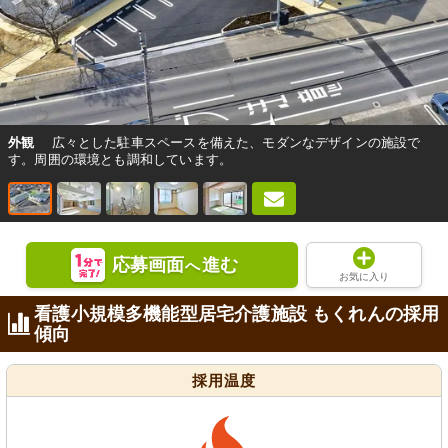
外観
広々とした駐車スペースを備えた、モダンなデザインの施設で
す。周囲の環境とも調和しています。
応募画面
進む
へ
お気に入り
看護小規模多機能型居宅介護施設 もくれんの採用
傾向
採用温度