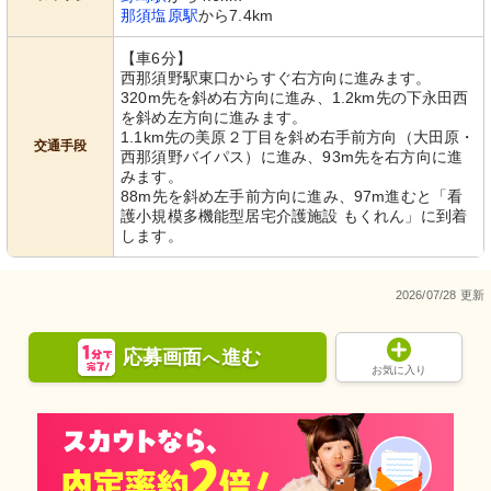
那須塩原駅
から7.4km
【車6分】
西那須野駅東口からすぐ右方向に進みます。
320m先を斜め右方向に進み、1.2km先の下永田西
を斜め左方向に進みます。
1.1km先の美原２丁目を斜め右手前方向（大田原・
交通手段
西那須野バイパス）に進み、93m先を右方向に進
みます。
88m先を斜め左手前方向に進み、97m進むと「看
護小規模多機能型居宅介護施設 もくれん」に到着
します。
2026/07/28 更新
応募画面
進む
へ
お気に入り