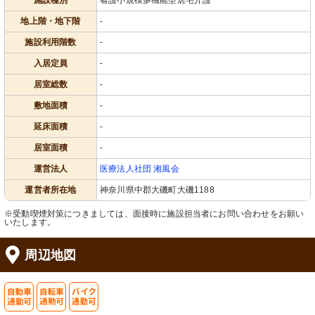
施設種別
看護小規模多機能型居宅介護
地上階・地下階
-
施設利用階数
-
入居定員
-
居室総数
-
敷地面積
-
延床面積
-
居室面積
-
運営法人
医療法人社団 湘風会
運営者所在地
神奈川県中郡大磯町大磯1188
※受動喫煙対策につきましては、面接時に施設担当者にお問い合わせをお願い
いたします。
周辺地図