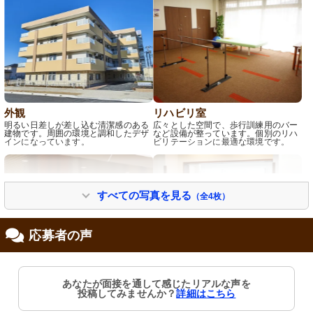
外観
リハビリ室
明るい日差しが差し込む清潔感のある
広々とした空間で、歩行訓練用のバー
建物です。周囲の環境と調和したデザ
など設備が整っています。個別のリハ
インになっています。
ビリテーションに最適な環境です。
すべての写真を見る
（全4枚）
応募者の声
外観
受付
あなたが面接を通して感じたリアルな声を
明るく清潔な入口は暖かみのある歓迎
明るく開放的なエリアで、親しみやす
投稿してみませんか？
詳細はこちら
の空気を演出しています。
いスタッフが対応いたします。