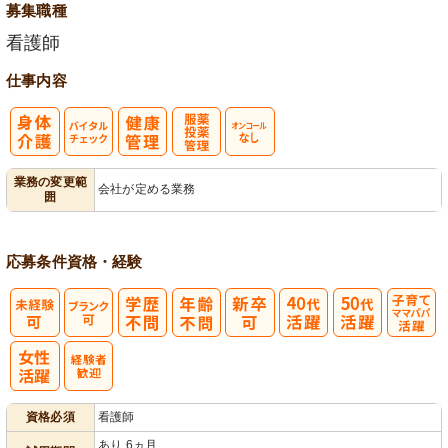
募集職種
看護師
仕事内容
バイタルチェ
服薬・投薬管
オンコールな
業務の変更範
会社が定める業務
囲
ック
理
し
応募条件
資格・経験
子育てママパ
パ活躍
資格必須
看護師
あり 6ヵ月