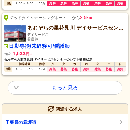
日勤
9:00
～
18:00
60
分
急募
急募
急募
急募
急募
急募
急募
2.5
グッドタイムナーシングホーム... から
km
あおぞらの里花見川 デイサービスセンター
デイサービス
看護師
日勤専従/未経験可/看護師
1,633
時給
円
〜
あおぞらの里花見川 デイサービスセンターのシフト募集状況
就業時間
休憩
月
火
水
木
金
土
日
日勤
8:30
～
17:00
60
分
募集
募集
募集
募集
募集
募集
募集
もっと見る
関連する求人
千葉県の看護師