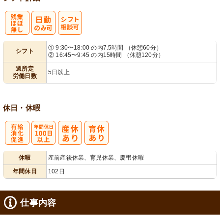
残
シ
① 9:30〜18:00 の内7.5時間 （休憩60分）
シフト
② 16:45〜9:45 の内15時間 （休憩120分）
業ほぼなし
フト相談可
週所定
5日以上
労働日数
休日・休暇
有
年間休日
休暇
産前産後休業、育児休業、慶弔休暇
給消化促進
100日以上
年間休日
102日
仕事内容