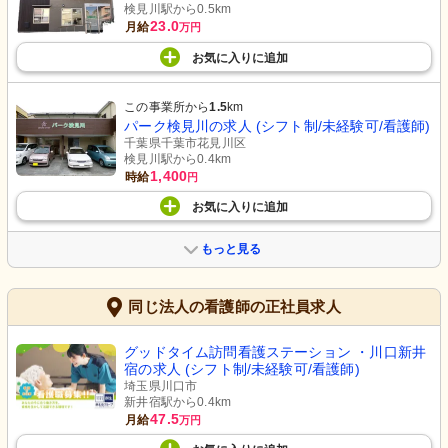
検見川駅から0.5km
23.0
月給
万円
お気に入り
に
追加
この事業所から
1.5
km
パーク検見川の求人 (シフト制/未経験可/看護師)
千葉県千葉市花見川区
検見川駅から0.4km
1,400
時給
円
お気に入り
に
追加
もっと見る
同じ法人の看護師の正社員求人
グッドタイム訪問看護ステーション ・川口新井
宿の求人 (シフト制/未経験可/看護師)
埼玉県川口市
新井宿駅から0.4km
47.5
月給
万円