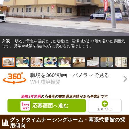
外観
明るい黄色を基調とした建物は、清潔感があり落ち着いた雰囲気
です。見学や就業を検討の方に安心をお届けします。
職場を360°動画・パノラマで見る
Wi-fi環境推奨
経験2年未満
の応募者の書類通過実績がある事業所です
応募画面
進む
へ
お気に入り
グッドタイムナーシングホーム・幕張弐番館の採
用傾向