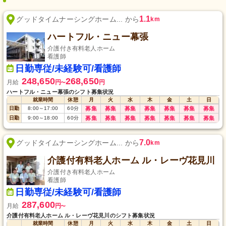
1.1
グッドタイムナーシングホーム... から
km
ハートフル・ニュー幕張
介護付き有料老人ホーム
看護師
日勤専従/未経験可/看護師
248,650
268,650
月給
円
円
〜
ハートフル・ニュー幕張のシフト募集状況
就業時間
休憩
月
火
水
木
金
土
日
日勤
8:00
～
17:00
60
分
募集
募集
募集
募集
募集
募集
募集
日勤
9:00
～
18:00
60
分
募集
募集
募集
募集
募集
募集
募集
7.0
グッドタイムナーシングホーム... から
km
介護付有料老人ホーム ル・レーヴ花見川
介護付き有料老人ホーム
看護師
日勤専従/未経験可/看護師
287,600
月給
円
〜
介護付有料老人ホーム ル・レーヴ花見川のシフト募集状況
就業時間
休憩
月
火
水
木
金
土
日