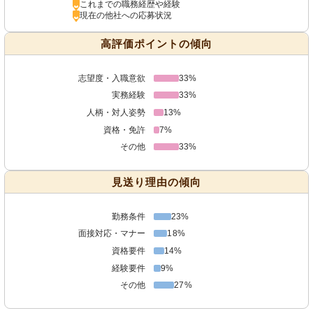
これまでの職務経歴や経験
現在の他社への応募状況
高評価ポイントの傾向
志望度・入職意欲
33%
実務経験
33%
人柄・対人姿勢
13%
資格・免許
7%
その他
33%
見送り理由の傾向
勤務条件
23%
面接対応・マナー
18%
資格要件
14%
経験要件
9%
その他
27%