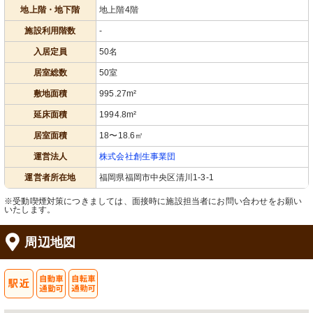
地上階・地下階
地上階4階
施設利用階数
-
入居定員
50名
居室総数
50室
敷地面積
995.27m²
延床面積
1994.8m²
居室面積
18〜18.6㎡
運営法人
株式会社創生事業団
運営者所在地
福岡県福岡市中央区清川1-3-1
※受動喫煙対策につきましては、面接時に施設担当者にお問い合わせをお願い
いたします。
周辺地図