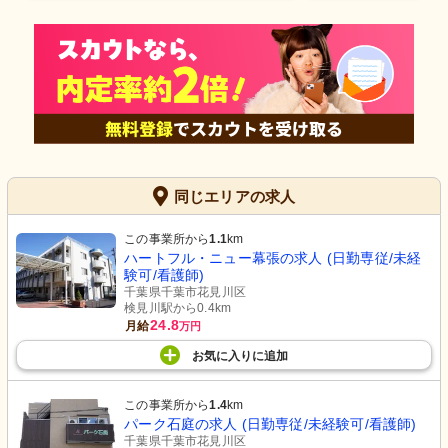
同じエリアの求人
この事業所から
1.1
km
ハートフル・ニュー幕張の求人 (日勤専従/未経
験可/看護師)
千葉県千葉市花見川区
検見川駅から0.4km
24.8
月給
万円
お気に入り
に
追加
この事業所から
1.4
km
パーク石庭の求人 (日勤専従/未経験可/看護師)
千葉県千葉市花見川区