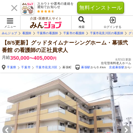
スカウトや選考の連絡を
無料インストール
通知でお知らせ
介護･医療求人サイト
メニュー
検索
ログインする
みんジョブ
看護師
千葉県の看護師
千葉市の看護師
千葉市花見川区の看護師
グ
【8/5更新】グッドタイムナーシングホーム・幕張弐
番館
の看護師の正社員求人
月給
350,000
405,000
〜
円
8月5日更新
住宅型有料老人ホーム
千葉県
千葉市
千葉市花見川区
幕張町
幕張駅
から0.4km
京成幕張駅
から0
Yo
自由