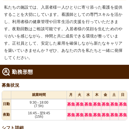
私たちの施設では、入居者様一人ひとりに寄り添った看護を提供
することを大切にしています。看護師としての専門スキルを活か
し、利用者様の健康管理や日常生活の支援を行っていただきま
す。夜勤回数はご相談可能です。入居者様の笑顔を生むためのや
りがいを感じながら、仲間と共に成長できる環境が整っていま
す。正社員として、安定した雇用を確保しながら新たなキャリア
を築いていきませんか？ぜひ、あなたの力を私たちと一緒に発揮
してください。
勤務形態
募集状況
就業時間
月
火
水
木
金
土
日
9:30
18:00
～
日勤
募集
募集
募集
募集
募集
募集
募集
(7.5h)
16:45
翌9:45
～
夜勤
募集
募集
募集
募集
募集
募集
募集
(15h)
シフト詳細