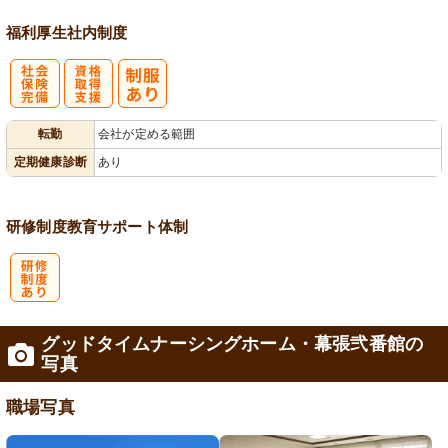
福利厚生
社内制度
社
資格取得支援
転勤
会社が定める範囲
会保険完備
あり
定期健康診断
あり
研修制度
教育
サポート体制
研
グッドタイムナーシングホーム・幕張弐番館の
修制度あり
写真
職場写真