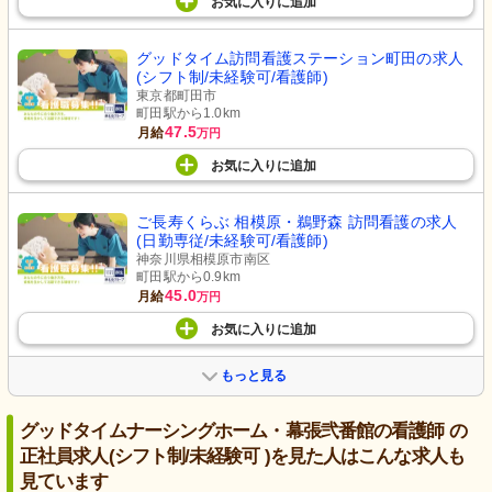
お気に入り
に
追加
グッドタイム訪問看護ステーション町田の求人
(シフト制/未経験可/看護師)
東京都町田市
町田駅から1.0km
47.5
月給
万円
お気に入り
に
追加
ご長寿くらぶ 相模原・鵜野森 訪問看護の求人
(日勤専従/未経験可/看護師)
神奈川県相模原市南区
町田駅から0.9km
45.0
月給
万円
お気に入り
に
追加
もっと見る
グッドタイムナーシングホーム・幕張弐番館の看護師 の
正社員求人(シフト制/未経験可 )を見た人はこんな求人も
見ています