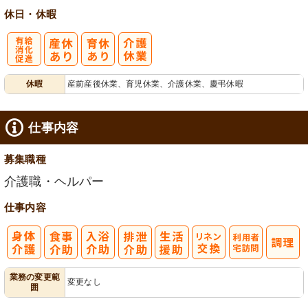
休日・休暇
有
休暇
産前産後休業、育児休業、介護休業、慶弔休暇
給消化促進
仕事内容
募集職種
介護職・ヘルパー
仕事内容
利
業務の変更範
変更なし
囲
用者宅訪問