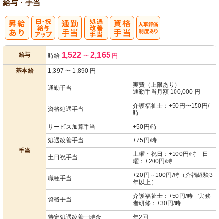
給与・手当
日・祝給与ア
処
人事評価制度
1,522
2,165
給与
時給
〜
円
ップ
遇改善手当
あり
基本給
1,397
〜
1,890
円
実費（上限あり）
通勤手当
通勤手当月額 100,000 円
介護福祉士：+50円〜150円/
資格処遇手当
時
サービス加算手当
+50円/時
処遇改善手当
+75円/時
手当
土曜・祝日：+100円/時 日
土日祝手当
曜：+200円/時
+20円～100円/時（介福経験3
職種手当
年以上）
介護福祉士：+50円/時 実務
資格手当
者研修：+30円/時
特定処遇改善一時金
年2回