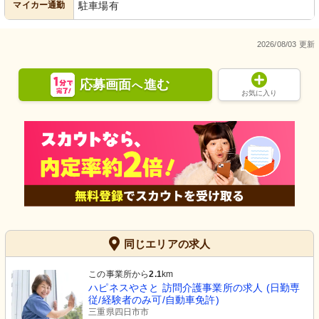
マイカー通勤
駐車場有
2026/08/03 更新
応募画面
進む
へ
お気に入り
同じエリアの求人
この事業所から
2.1
km
ハピネスやさと 訪問介護事業所の求人 (日勤専
従/経験者のみ可/自動車免許)
三重県四日市市