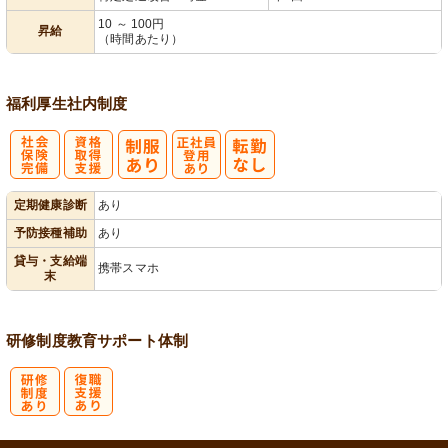
10 ～ 100円
昇給
（時間あたり）
福利厚生
社内制度
社
資格取得支援
正社員登用あ
定期健康診断
あり
会保険完備
あり
り
予防接種補助
あり
貸与・支給端
携帯スマホ
末
研修制度
教育
サポート体制
研
復