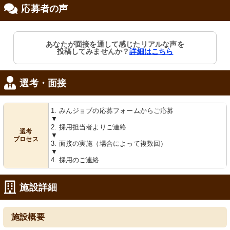
応募者の声
修制度あり
職支援あり
あなたが面接を通して感じたリアルな声を
投稿してみませんか？
詳細はこちら
選考・面接
1. みんジョブの応募フォームからご応募
▼
2. 採用担当者よりご連絡
選考
▼
プロセス
3. 面接の実施（場合によって複数回）
▼
4. 採用のご連絡
施設詳細
施設概要