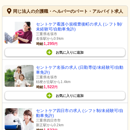
同じ法人の介護職・ヘルパーのパート・アルバイト求人
セントケア看護小規模豊後町の求人 (シフト制/
未経験可/自動車免許)
三重県名張市
名張駅から0.9km
1,295
時給
円
お気に入り
に
追加
セントケア名張の求人 (日勤専従/未経験可/自動
車免許)
三重県名張市
桔梗が丘駅から1.4km
1,522
時給
円
お気に入り
に
追加
セントケア四日市の求人 (シフト制/未経験可/自
動車免許)
三重県四日市市
新正駅から0.2km