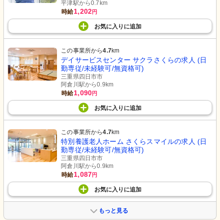
平津駅から0.7km
1,202
時給
円
お気に入り
に
追加
この事業所から
4.7
km
デイサービスセンター サクラさくらの求人 (日
勤専従/未経験可/無資格可)
三重県四日市市
阿倉川駅から0.9km
1,090
時給
円
お気に入り
に
追加
この事業所から
4.7
km
特別養護老人ホーム さくらスマイルの求人 (日
勤専従/未経験可/無資格可)
三重県四日市市
阿倉川駅から0.9km
1,087
時給
円
お気に入り
に
追加
もっと見る