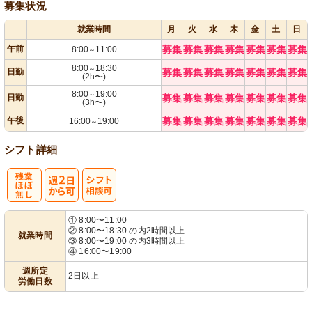
募集状況
就業時間
月
火
水
木
金
土
日
午前
募集
募集
募集
募集
募集
募集
募集
8:00
11:00
～
8:00
18:30
～
日勤
募集
募集
募集
募集
募集
募集
募集
(2h〜)
8:00
19:00
～
日勤
募集
募集
募集
募集
募集
募集
募集
(3h〜)
午後
募集
募集
募集
募集
募集
募集
募集
16:00
19:00
～
シフト詳細
残
週
シ
① 8:00〜11:00
② 8:00〜18:30 の内2時間以上
就業時間
業ほぼなし
2日から可
フト相談可
③ 8:00〜19:00 の内3時間以上
④ 16:00〜19:00
週所定
2日以上
労働日数