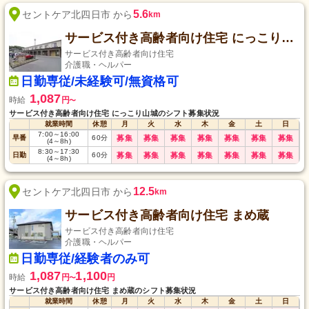
5.6
セントケア北四日市 から
km
サービス付き高齢者向け住宅 にっこり山城
サービス付き高齢者向け住宅
介護職・ヘルパー
日勤専従/未経験可/無資格可
1,087
時給
円
〜
サービス付き高齢者向け住宅 にっこり山城のシフト募集状況
就業時間
休憩
月
火
水
木
金
土
日
7:00
～
16:00
早番
60
分
募集
募集
募集
募集
募集
募集
募集
(4
～
8h)
8:30
～
17:30
日勤
60
分
募集
募集
募集
募集
募集
募集
募集
(4
～
8h)
12.5
セントケア北四日市 から
km
サービス付き高齢者向け住宅 まめ蔵
サービス付き高齢者向け住宅
介護職・ヘルパー
日勤専従/経験者のみ可
1,087
1,100
時給
円
円
〜
サービス付き高齢者向け住宅 まめ蔵のシフト募集状況
就業時間
休憩
月
火
水
木
金
土
日