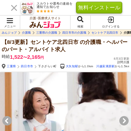
スカウトや選考の連絡を
無料インストール
通知でお知らせ
介護･医療求人サイト
メニュー
検索
ログインする
みんジョブ
介護職
三重県の介護職
四日市市の介護職
セントケア北四日市
介護
【8/3更新】セントケア北四日市
の介護職・ヘルパー
のパート・アルバイト求人
時給
1,522
2,165
〜
円
8月3日更新
訪問介護
三重県
四日市市
下さざらい町
大矢知駅
から1.0km
川越富洲原駅
から1.5km