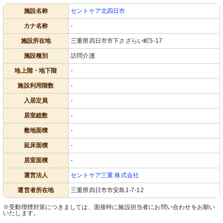
施設名称
セントケア北四日市
カナ名称
-
施設所在地
三重県四日市市下さざらい町5-17
施設種別
訪問介護
地上階・地下階
-
施設利用階数
-
入居定員
-
居室総数
-
敷地面積
-
延床面積
-
居室面積
-
運営法人
セントケア三重 株式会社
運営者所在地
三重県四日市市安島1-7-12
※受動喫煙対策につきましては、面接時に施設担当者にお問い合わせをお願い
いたします。