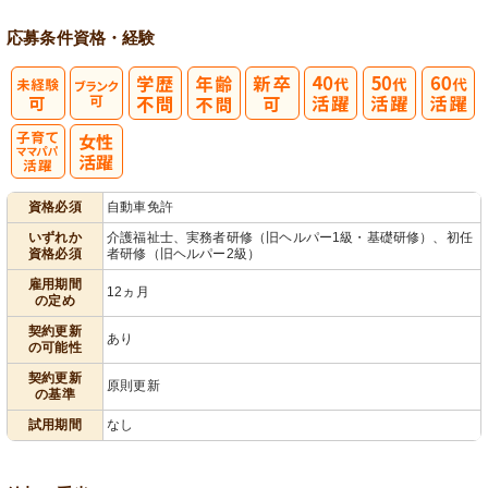
応募条件
資格・経験
子育てママパ
資格必須
自動車免許
パ活躍
いずれか
介護福祉士、実務者研修（旧ヘルパー1級・基礎研修）、初任
資格必須
者研修（旧ヘルパー2級）
雇用期間
12ヵ月
の定め
契約更新
あり
の可能性
契約更新
原則更新
の基準
試用期間
なし