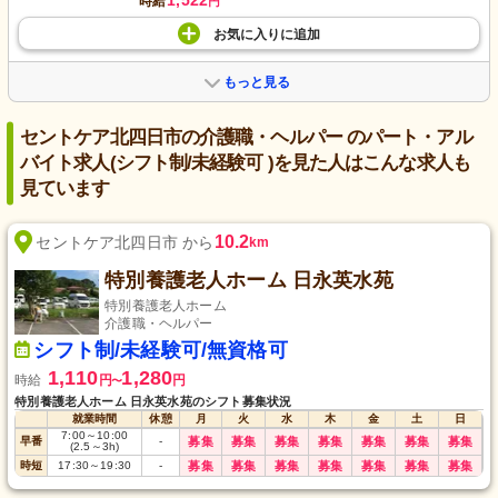
1,522
時給
円
お気に入り
に
追加
もっと見る
セントケア北四日市の介護職・ヘルパー のパート・アル
バイト求人(シフト制/未経験可 )を見た人はこんな求人も
見ています
10.2
セントケア北四日市 から
km
特別養護老人ホーム 日永英水苑
特別養護老人ホーム
介護職・ヘルパー
シフト制/未経験可/無資格可
1,110
1,280
時給
円
円
〜
特別養護老人ホーム 日永英水苑のシフト募集状況
就業時間
休憩
月
火
水
木
金
土
日
7:00
～
10:00
早番
-
募集
募集
募集
募集
募集
募集
募集
(2.5
～
3h)
時短
17:30
～
19:30
-
募集
募集
募集
募集
募集
募集
募集