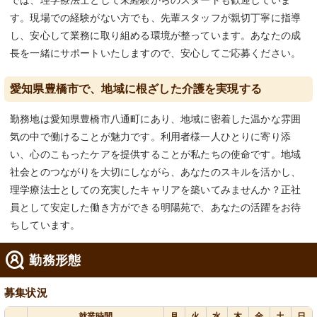
では、理学療法士として未経験からのスタートも歓迎していま
す。現場での経験がない方でも、先輩スタッフが親切丁寧に指導
し、安心して業務に取り組める環境が整っています。あなたの成
長を一緒にサポートいたしますので、安心してご応募ください。
愛知県豊橋市で、地域に根ざした介護を実現する
勤務地は愛知県豊橋市八通町にあり、地域に密着した温かな雰囲
気の中で働けることが魅力です。利用者様一人ひとりに寄り添
い、心のこもったケアを提供することが私たちの使命です。地域
社会とのつながりを大切にしながら、あなたのスキルを活かし、
理学療法士としての充実したキャリアを築いてみませんか？正社
員として安定した働き方ができる明陽苑で、あなたの活躍をお待
ちしています。
勤務形態
募集状況
就業時間
月
火
水
木
金
土
日