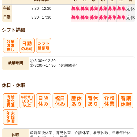
午前
募集
募集
募集
募集
募集
募集
定休
8:30
12:30
～
日勤
募集
募集
募集
募集
募集
募集
定休
8:30
17:30
～
シフト詳細
残
シ
① 8:30〜12:30
就業時間
② 8:30〜17:30 （休憩60分）
業ほぼなし
フト相談可
休日・休暇
有
年間休日
給消化促進
100日以上
年
産前産後休業、育児休業、介護休業、看護休暇、年末年始休
休暇