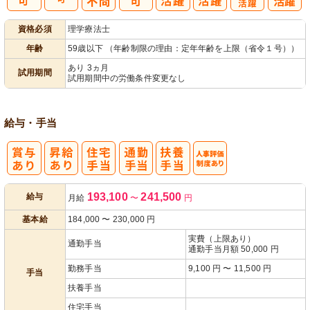
子育てママパ
資格必須
理学療法士
パ活躍
年齢
59歳以下 （年齢制限の理由：定年年齢を上限（省令１号））
あり 3ヵ月
試用期間
試用期間中の労働条件変更なし
給与・手当
人事評価制度
193,100
241,500
給与
月給
〜
円
あり
基本給
184,000
〜
230,000
円
実費（上限あり）
通勤手当
通勤手当月額 50,000 円
勤務手当
9,100 円 〜 11,500 円
手当
扶養手当
住宅手当