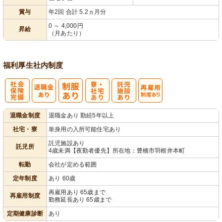
賞与
年2回 合計 5.2ヵ月分
0 ～ 4,000円
昇給
（月あたり）
福利厚生
社内制度
社
寮・
託
再雇用制度あ
退職金制度
退職金あり 勤続5年以上
会保険完備
社宅あり
児施設あり
り
社宅・寮
単身用の入所可能住宅あり
託児施設あり
託児所
4歳未満【夜勤者優先】所在地：豊橋市羽根井本町
転勤
会社が定める範囲
定年制度
あり 60歳
再雇用あり 65歳まで
再雇用制度
勤務延長あり 65歳まで
定期健康診断
あり