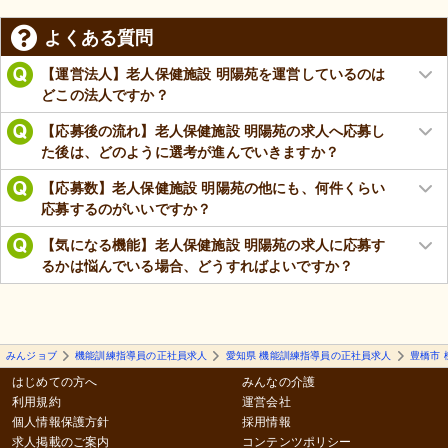
よくある質問
【運営法人】老人保健施設 明陽苑を運営しているのは
どこの法人ですか？
【応募後の流れ】老人保健施設 明陽苑の求人へ応募し
た後は、どのように選考が進んでいきますか？
【応募数】老人保健施設 明陽苑の他にも、何件くらい
応募するのがいいですか？
【気になる機能】老人保健施設 明陽苑の求人に応募す
るかは悩んでいる場合、どうすればよいですか？
みんジョブ
機能訓練指導員の正社員求人
愛知県 機能訓練指導員の正社員求人
豊橋市
はじめての方へ
みんなの介護
利用規約
運営会社
個人情報保護方針
採用情報
求人掲載のご案内
コンテンツポリシー