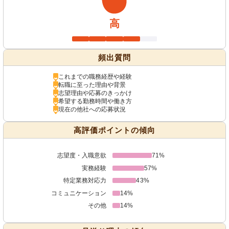
高
頻出質問
これまでの職務経歴や経験
転職に至った理由や背景
志望理由や応募のきっかけ
希望する勤務時間や働き方
現在の他社への応募状況
高評価ポイントの傾向
志望度・入職意欲
71%
実務経験
57%
特定業務対応力
43%
コミュニケーション
14%
その他
14%