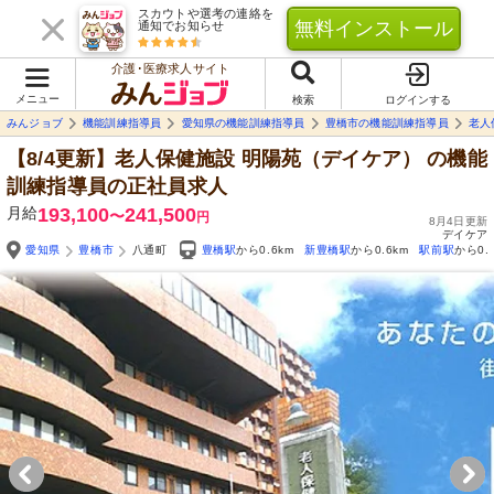
スカウトや選考の連絡を
無料インストール
通知でお知らせ
介護･医療求人サイト
メニュー
検索
ログインする
みんジョブ
機能訓練指導員
愛知県の機能訓練指導員
豊橋市の機能訓練指導員
老人
【8/4更新】老人保健施設 明陽苑（デイケア）
の機能
訓練指導員の正社員求人
月給
193,100
241,500
〜
円
8月4日更新
デイケア
愛知県
豊橋市
八通町
豊橋駅
から0.6km
新豊橋駅
から0.6km
駅前駅
から0.