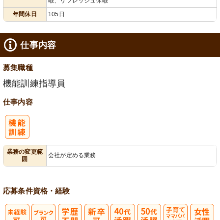
暇、リフレッシュ休暇
末年始休暇
年間休日
105日
仕事内容
募集職種
機能訓練指導員
仕事内容
業務の変更範
会社が定める業務
囲
応募条件
資格・経験