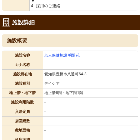
▼
4. 採用のご連絡
施設詳細
施設概要
施設名称
老人保健施設 明陽苑
カナ名称
-
施設所在地
愛知県豊橋市八通町64-3
施設種別
デイケア
地上階・地下階
地上階8階・地下階1階
施設利用階数
-
入居定員
-
居室総数
-
敷地面積
-
延床面積
-