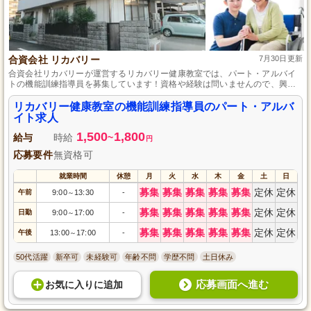
合資会社 リカバリー
7月30日更新
合資会社リカバリーが運営するリカバリー健康教室では、パート・アルバイ
トの機能訓練指導員を募集しています！資格や経験は問いませんので、興味
のある方はぜひご応募ください。地域の高齢者が元気に過ごせるようサポー
トするやりがいのあるお仕事です。明るく前向きな方を歓迎します！一緒に
リカバリー健康教室の機能訓練指導員のパート・アルバ
健康で楽しい毎日を提供しましょう。
イト求人
1,500
1,800
給与
時給
~
円
応募要件
無資格可
就業時間
休憩
月
火
水
木
金
土
日
募集
募集
募集
募集
募集
定休
定休
午前
9:00
13:30
-
～
募集
募集
募集
募集
募集
定休
定休
日勤
9:00
17:00
-
～
募集
募集
募集
募集
募集
定休
定休
午後
13:00
17:00
-
～
50代活躍
新卒可
未経験可
年齢不問
学歴不問
土日休み
応募画面へ進む
お気に入り
に
追加