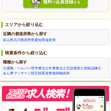
無料
会員登録
で
する
エリアから絞り込む
近隣の都道府県から探す
富山県
石川県
長野県
愛知県
滋賀県
検索条件から絞り込む
職種から探す
介護職・ヘルパー
理学療法士
作業療法士
言語聴覚士
視能訓練士
あん摩マッサージ指圧師
柔道整復師
鍼灸師