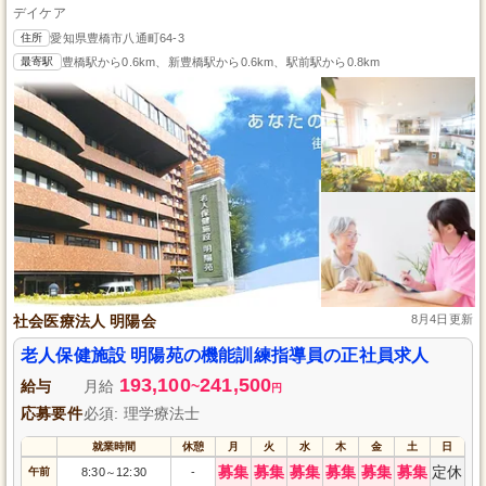
デイケア
住所
愛知県豊橋市八通町64-3
最寄駅
豊橋駅から0.6km、新豊橋駅から0.6km、駅前駅から0.8km
社会医療法人 明陽会
8月4日更新
老人保健施設 明陽苑の機能訓練指導員の正社員求人
193,100
241,500
給与
月給
~
円
応募要件
必須: 理学療法士
就業時間
休憩
月
火
水
木
金
土
日
募集
募集
募集
募集
募集
募集
定休
午前
8:30
12:30
-
～