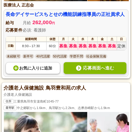
医療法人 正志会
長命デイサービスちとせの機能訓練指導員の正社員求人
262,000
給与
月給
円
応募要件
必須: 看護師
就業時間
休憩
月
火
水
木
金
土
日
募集
募集
募集
募集
募集
募集
定休
日勤
8:30
17:30
60分
～
未経験可
新卒可
40代活躍
50代活躍
学歴不問
社会保険完備
応募画面へ進む
お気に入り
に
追加
介護老人保健施設 鳥羽豊和苑の求人
介護老人保健施設
住所
三重県鳥羽市安楽島町1045-77
最寄駅
中之郷駅から1.6km、鳥羽駅から2.2km、志摩赤崎駅から1.9km