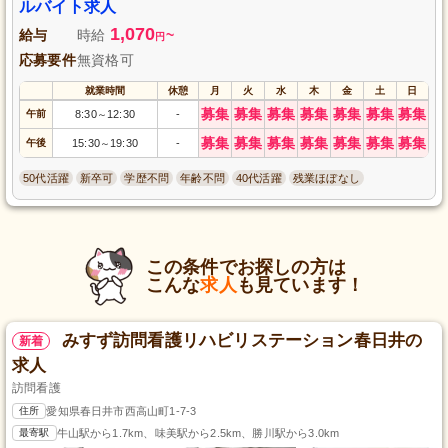
ルバイト求人
1,070
給与
時給
~
円
応募要件
無資格可
就業時間
休憩
月
火
水
木
金
土
日
募集
募集
募集
募集
募集
募集
募集
午前
8:30
12:30
-
～
募集
募集
募集
募集
募集
募集
募集
午後
15:30
19:30
-
～
50代活躍
新卒可
学歴不問
年齢不問
40代活躍
残業ほぼなし
この条件でお探しの方は
こんな
求人
も見ています！
みすず訪問看護リハビリステーション春日井の
新着
求人
訪問看護
住所
愛知県春日井市西高山町1-7-3
最寄駅
牛山駅から1.7km、味美駅から2.5km、勝川駅から3.0km