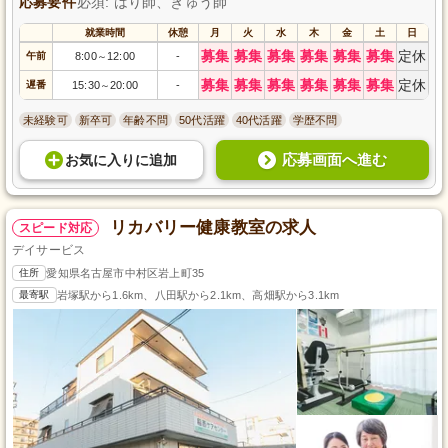
応募要件
必須: はり師、きゅう師
就業時間
休憩
月
火
水
木
金
土
日
募集
募集
募集
募集
募集
募集
定休
午前
8:00
12:00
-
～
募集
募集
募集
募集
募集
募集
定休
遅番
15:30
20:00
-
～
未経験可
新卒可
年齢不問
50代活躍
40代活躍
学歴不問
応募画面へ進む
お気に入り
に
追加
リカバリー健康教室の求人
スピード対応
デイサービス
住所
愛知県名古屋市中村区岩上町35
最寄駅
岩塚駅から1.6km、八田駅から2.1km、高畑駅から3.1km