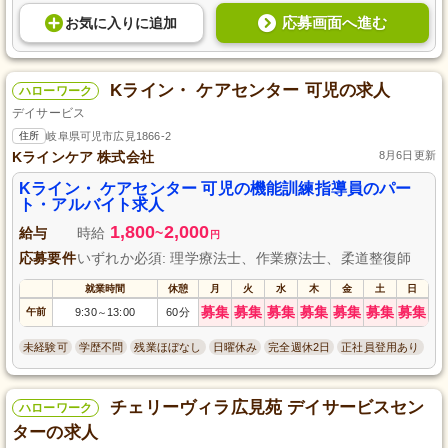
応募画面へ進む
お気に入り
に
追加
Kライン・ ケアセンター 可児の求人
ハローワーク
デイサービス
住所
岐阜県可児市広見1866-2
Kラインケア 株式会社
8月6日更新
Kライン・ ケアセンター 可児の機能訓練指導員のパー
ト・アルバイト求人
1,800
2,000
給与
時給
~
円
応募要件
いずれか必須: 理学療法士、作業療法士、柔道整復師
就業時間
休憩
月
火
水
木
金
土
日
募集
募集
募集
募集
募集
募集
募集
午前
9:30
13:00
60分
～
未経験可
学歴不問
残業ほぼなし
日曜休み
完全週休2日
正社員登用あり
チェリーヴィラ広見苑 デイサービスセン
ハローワーク
ターの求人