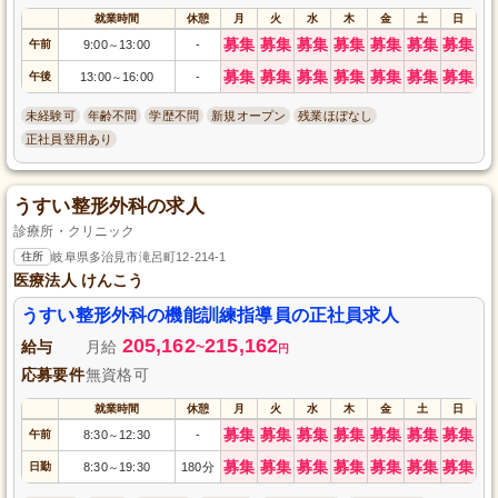
就業時間
休憩
月
火
水
木
金
土
日
募集
募集
募集
募集
募集
募集
募集
午前
9:00
13:00
-
～
募集
募集
募集
募集
募集
募集
募集
午後
13:00
16:00
-
～
未経験可
年齢不問
学歴不問
新規オープン
残業ほぼなし
正社員登用あり
うすい整形外科の求人
診療所・クリニック
住所
岐阜県多治見市滝呂町12-214-1
医療法人 けんこう
うすい整形外科の機能訓練指導員の正社員求人
205,162
215,162
給与
月給
~
円
応募要件
無資格可
就業時間
休憩
月
火
水
木
金
土
日
募集
募集
募集
募集
募集
募集
募集
午前
8:30
12:30
-
～
募集
募集
募集
募集
募集
募集
募集
日勤
8:30
19:30
180分
～