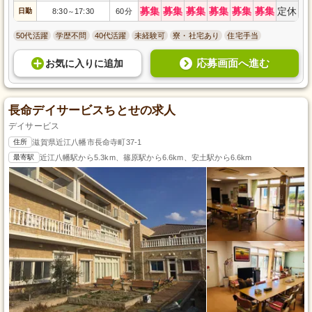
募集
募集
募集
募集
募集
募集
定休
日勤
8:30
17:30
60分
～
50代活躍
学歴不問
40代活躍
未経験可
寮・社宅あり
住宅手当
応募画面へ進む
お気に入り
に
追加
長命デイサービスちとせの求人
デイサービス
住所
滋賀県近江八幡市長命寺町37-1
最寄駅
近江八幡駅から5.3km、篠原駅から6.6km、安土駅から6.6km