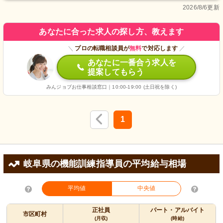
2026/8/6更新
あなたに合った求人の探し方、教えます
＼
プロの転職相談員が
無料
で対応します
／
あなたに一番合う求人を
提案してもらう
みんジョブお仕事相談窓口｜10:00-19:00 (土日祝を除く)
1
岐阜県の機能訓練指導員の平均給与相場
平均値
中央値
正社員
パート・アルバイト
市区町村
(月収)
(時給)