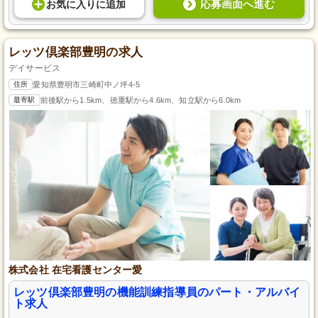
応募画面へ進む
お気に入り
に
追加
レッツ倶楽部豊明の求人
デイサービス
住所
愛知県豊明市三崎町中ノ坪4-5
最寄駅
前後駅から1.5km、徳重駅から4.6km、知立駅から6.0km
株式会社 在宅看護センター愛
レッツ倶楽部豊明の機能訓練指導員のパート・アルバイ
ト求人