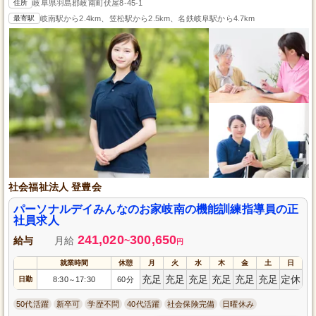
住所
岐阜県羽島郡岐南町伏屋8-45-1
最寄駅
岐南駅から2.4km、笠松駅から2.5km、名鉄岐阜駅から4.7km
社会福祉法人 登豊会
パーソナルデイみんなのお家岐南の機能訓練指導員の正
社員求人
241,020
300,650
給与
月給
~
円
就業時間
休憩
月
火
水
木
金
土
日
充足
充足
充足
充足
充足
充足
定休
日勤
8:30
17:30
60分
～
50代活躍
新卒可
学歴不問
40代活躍
社会保険完備
日曜休み