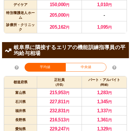
150,000
1,010
デイケア
円
円
特別養護老人ホー
205,000
-
円
ム
診療所・クリニッ
205,162
1,095
円
円
ク
岐阜県に隣接するエリアの機能訓練指導員の平
均給与相場
平均値
中央値
正社員
パート・アルバイト
都道府県
(月収)
(時給)
215,953
1,283
富山県
円
円
227,811
1,345
石川県
円
円
232,831
1,337
福井県
円
円
216,513
1,361
長野県
円
円
229,247
1,329
愛知県
円
円