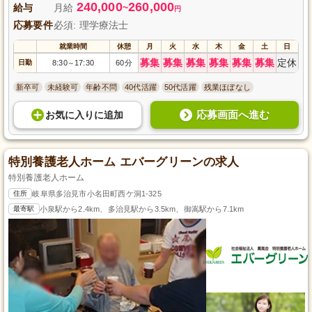
240,000
260,000
給与
月給
~
円
応募要件
必須: 理学療法士
就業時間
休憩
月
火
水
木
金
土
日
募集
募集
募集
募集
募集
募集
定休
日勤
8:30
17:30
60分
～
新卒可
未経験可
年齢不問
40代活躍
50代活躍
残業ほぼなし
応募画面へ進む
お気に入り
に
追加
特別養護老人ホーム エバーグリーンの求人
特別養護老人ホーム
住所
岐阜県多治見市小名田町西ケ洞1-325
最寄駅
小泉駅から2.4km、多治見駅から3.5km、御嵩駅から7.1km