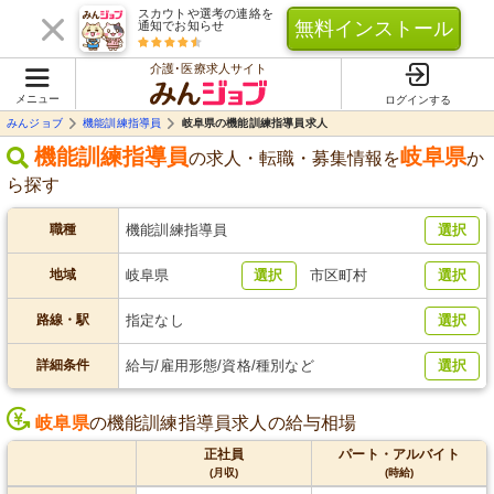
スカウトや選考の連絡を
無料インストール
通知でお知らせ
介護･医療求人サイト
メニュー
ログインする
みんジョブ
機能訓練指導員
岐阜県の機能訓練指導員求人
機能訓練指導員
岐阜県
の求人・転職・募集情報を
か
ら探す
職種
機能訓練指導員
選択
地域
岐阜県
選択
市区町村
選択
路線・駅
指定なし
選択
詳細条件
給与/雇用形態/資格/種別など
選択
岐阜県
の機能訓練指導員求人の給与相場
正社員
パート・アルバイト
(月収)
(時給)