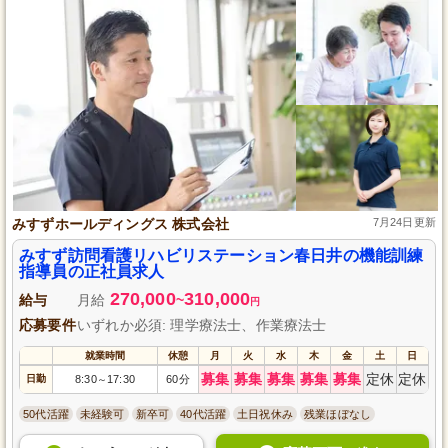
みすずホールディングス 株式会社
7月24日更新
みすず訪問看護リハビリステーション春日井の機能訓練
指導員の正社員求人
270,000
310,000
給与
月給
~
円
応募要件
いずれか必須: 理学療法士、作業療法士
就業時間
休憩
月
火
水
木
金
土
日
募集
募集
募集
募集
募集
定休
定休
日勤
8:30
17:30
60分
～
50代活躍
未経験可
新卒可
40代活躍
土日祝休み
残業ほぼなし