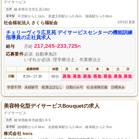
デイサービス
住所
岐阜県可児市広見1362
最寄駅
可児駅から1.1km、美濃太田駅から5.2km、御嵩駅から5.8km
社会福祉法人 さくら福祉会
8月6日更新
チェリーヴィラ広見苑 デイサービスセンターの機能訓練
指導員の正社員求人
217,245
233,725
給与
月給
~
円
応募要件
必須: 自動車免許
いずれか必須: 理学療法士、作業療法士
就業時間
休憩
月
火
水
木
金
土
日
募集
募集
募集
募集
募集
募集
募集
日勤
8:30
17:30
60分
～
学歴不問
未経験可
残業ほぼなし
日勤のみ可
社会保険完備
日曜休み
美容特化型デイサービスBouquetの求人
デイサービス
住所
岐阜県岐阜市細畑1-8-5
最寄駅
細畑駅から0.6km、名鉄岐阜駅から2.4km、岐阜駅から2.7km
株式会社 trois