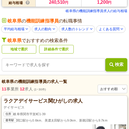
240,510
1,200
円
円
給与相場
岐阜県の機能訓練指導員求人の給与相場
岐阜県
の
機能訓練指導員
の転職事情
平均給与相場
求人の動向
求人数のトレンド
よくある質問
岐阜県
でおすすめの検索条件
地域で選択
詳細条件で選択
検索
岐阜県
の
機能訓練指導員
の求人一覧
11
事業所
12
求人
おすすめ順
(1~30件)
ラクアデイサービス関ひがしの求人
デイサービス
住所
岐阜県関市平賀町1-39
最寄駅
関口駅から0.6km、美濃太田駅から9.0km、新鵜沼駅から9.7km