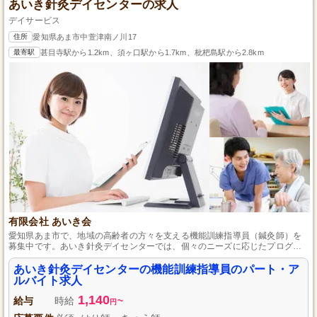
あいき針灸デイセンターの求人
デイサービス
住所
愛知県あま市中萱津南ノ川17
最寄駅
甚目寺駅から1.2km、須ヶ口駅から1.7km、枇杷島駅から2.8km
有限会社 あいき会
愛知県あま市で、地域の高齢者の方々を支える機能訓練指導員（鍼灸師）を
募集中です。あいき針灸デイセンターでは、個々のニーズに応じたプログラ
ムを提供し、利用者様の体力維持やリハビリテーションをサポートします。
心温まるケアで笑顔を増やしませんか？パート・アルバイトとして柔軟な勤
あいき針灸デイセンターの機能訓練指導員のパート・ア
務体系を採用し、働きやすい環境を整えています。研修も充実しているの
ルバイト求人
で、安心してスタートできます。あなたの知識を生かして一緒に働きましょ
1,140
う！
給与
時給
~
円