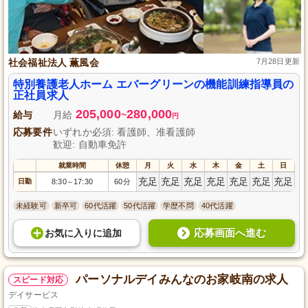
社会福祉法人 薫風会
7月28日更新
特別養護老人ホーム エバーグリーンの機能訓練指導員の
正社員求人
205,000
280,000
給与
月給
~
円
応募要件
いずれか必須: 看護師、准看護師
歓迎: 自動車免許
就業時間
休憩
月
火
水
木
金
土
日
充足
充足
充足
充足
充足
充足
充足
日勤
8:30
17:30
60分
～
未経験可
新卒可
60代活躍
50代活躍
学歴不問
40代活躍
応募画面へ進む
お気に入り
に
追加
パーソナルデイみんなのお家岐南の求人
スピード対応
デイサービス