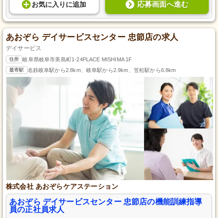
応募画面へ進む
お気に入り
に
追加
あおぞら デイサービスセンター 忠節店の求人
デイサービス
住所
岐阜県岐阜市美島町1-24PLACE MISHIMA 1F
最寄駅
名鉄岐阜駅から2.8km、岐阜駅から2.9km、笠松駅から6.8km
株式会社 あおぞらケアステーション
あおぞら デイサービスセンター 忠節店の機能訓練指導
員の正社員求人