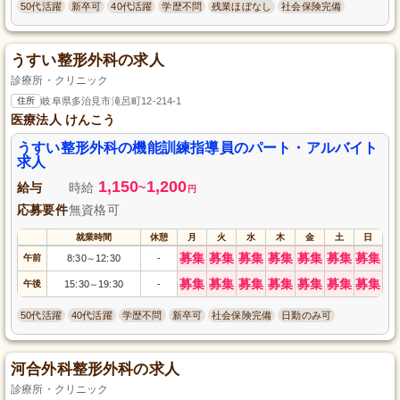
50代活躍
新卒可
40代活躍
学歴不問
残業ほぼなし
社会保険完備
うすい整形外科の求人
診療所・クリニック
住所
岐阜県多治見市滝呂町12-214-1
医療法人 けんこう
うすい整形外科の機能訓練指導員のパート・アルバイト
求人
1,150
1,200
給与
時給
~
円
応募要件
無資格可
就業時間
休憩
月
火
水
木
金
土
日
募集
募集
募集
募集
募集
募集
募集
午前
8:30
12:30
-
～
募集
募集
募集
募集
募集
募集
募集
午後
15:30
19:30
-
～
50代活躍
40代活躍
学歴不問
新卒可
社会保険完備
日勤のみ可
河合外科整形外科の求人
診療所・クリニック