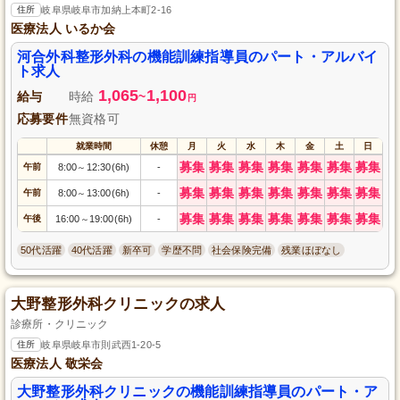
住所
岐阜県岐阜市加納上本町2-16
医療法人 いるか会
河合外科整形外科の機能訓練指導員のパート・アルバイ
ト求人
1,065
1,100
給与
時給
~
円
応募要件
無資格可
就業時間
休憩
月
火
水
木
金
土
日
募集
募集
募集
募集
募集
募集
募集
午前
8:00
12:30(6h)
-
～
募集
募集
募集
募集
募集
募集
募集
午前
8:00
13:00(6h)
-
～
募集
募集
募集
募集
募集
募集
募集
午後
16:00
19:00(6h)
-
～
50代活躍
40代活躍
新卒可
学歴不問
社会保険完備
残業ほぼなし
大野整形外科クリニックの求人
診療所・クリニック
住所
岐阜県岐阜市則武西1-20-5
医療法人 敬栄会
大野整形外科クリニックの機能訓練指導員のパート・ア