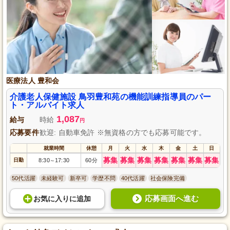
医療法人 豊和会
介護老人保健施設 鳥羽豊和苑の機能訓練指導員のパー
ト・アルバイト求人
1,087
給与
時給
円
応募要件
歓迎: 自動車免許 ※無資格の方でも応募可能です。
就業時間
休憩
月
火
水
木
金
土
日
募集
募集
募集
募集
募集
募集
募集
日勤
8:30
17:30
60分
～
50代活躍
未経験可
新卒可
学歴不問
40代活躍
社会保険完備
応募画面へ進む
お気に入り
に
追加