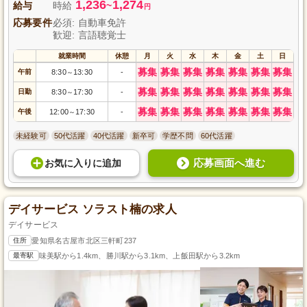
1,236
1,274
給与
時給
~
円
応募要件
必須: 自動車免許
歓迎: 言語聴覚士
就業時間
休憩
月
火
水
木
金
土
日
募集
募集
募集
募集
募集
募集
募集
午前
8:30
13:30
-
～
募集
募集
募集
募集
募集
募集
募集
日勤
8:30
17:30
-
～
募集
募集
募集
募集
募集
募集
募集
午後
12:00
17:30
-
～
未経験可
50代活躍
40代活躍
新卒可
学歴不問
60代活躍
応募画面へ進む
お気に入り
に
追加
デイサービス ソラスト楠の求人
デイサービス
住所
愛知県名古屋市北区三軒町237
最寄駅
味美駅から1.4km、勝川駅から3.1km、上飯田駅から3.2km