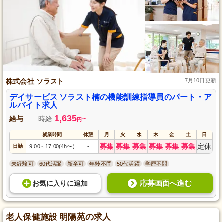
株式会社 ソラスト
7月10日更新
デイサービス ソラスト楠の機能訓練指導員のパート・ア
ルバイト求人
1,635
給与
時給
~
円
就業時間
休憩
月
火
水
木
金
土
日
募集
募集
募集
募集
募集
募集
定休
日勤
9:00
17:00(4h〜)
-
～
未経験可
60代活躍
新卒可
年齢不問
50代活躍
学歴不問
応募画面へ進む
お気に入り
に
追加
老人保健施設 明陽苑の求人