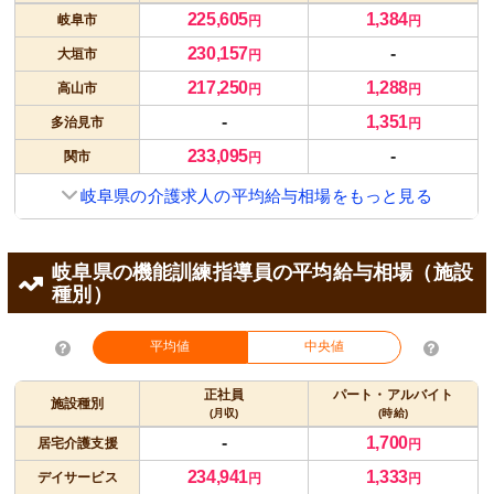
225,605
1,384
岐阜市
円
円
230,157
-
大垣市
円
217,250
1,288
高山市
円
円
-
1,351
多治見市
円
233,095
-
関市
円
岐阜県の介護求人の平均給与相場をもっと見る
岐阜県の機能訓練指導員の平均給与相場（施設
種別）
平均値
中央値
正社員
パート・アルバイト
施設種別
(月収)
(時給)
-
1,700
居宅介護支援
円
234,941
1,333
デイサービス
円
円