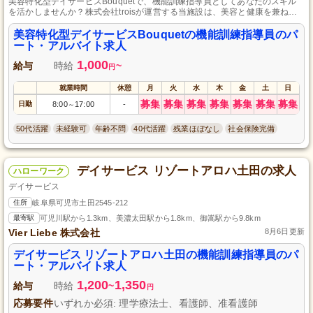
美容特化型デイサービスBouquetで、機能訓練指導員としてあなたのスキル
を活かしませんか？株式会社troisが運営する当施設は、美容と健康を兼ね備
えた新しい形のデイサービスを提供しています。雇用形態はパート・アルバ
イトで、自分のペースで働ける環境を整えています。貴重な機会をぜひお見
美容特化型デイサービスBouquetの機能訓練指導員のパ
逃しなく！
ート・アルバイト求人
1,000
給与
時給
~
円
就業時間
休憩
月
火
水
木
金
土
日
募集
募集
募集
募集
募集
募集
募集
日勤
8:00
17:00
-
～
50代活躍
未経験可
年齢不問
40代活躍
残業ほぼなし
社会保険完備
デイサービス リゾートアロハ土田の求人
ハローワーク
デイサービス
住所
岐阜県可児市土田2545-212
最寄駅
可児川駅から1.3km、美濃太田駅から1.8km、御嵩駅から9.8km
Vier Liebe 株式会社
8月6日更新
デイサービス リゾートアロハ土田の機能訓練指導員のパ
ート・アルバイト求人
1,200
1,350
給与
時給
~
円
応募要件
いずれか必須: 理学療法士、看護師、准看護師