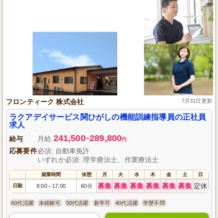
フロンティーク 株式会社
7月31日更新
ラクアデイサービス関ひがしの機能訓練指導員の正社員
求人
241,500
289,800
給与
月給
~
円
応募要件
必須: 自動車免許
いずれか必須: 理学療法士、作業療法士
就業時間
休憩
月
火
水
木
金
土
日
募集
募集
募集
募集
募集
募集
定休
日勤
8:00
17:00
60分
～
60代活躍
未経験可
50代活躍
新卒可
40代活躍
学歴不問