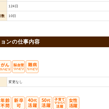
124日
日数
10日
ションの
仕事内容
変更なし
40
50