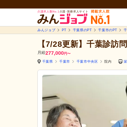
介護求人数No.1
介護･医療求人サイト
みんジョブ
PT
千葉県のPT
千葉市のPT
千
【7/28更新】千葉診訪
月給
277,000
円
〜
千葉県
千葉市
千葉市中央区
院内