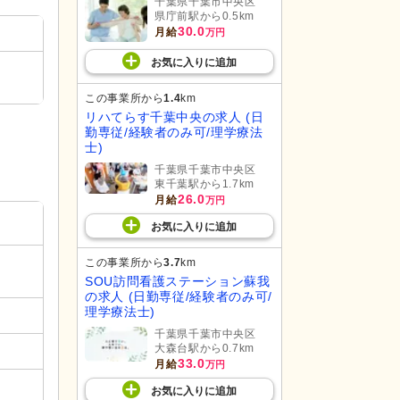
千葉県千葉市中央区
県庁前駅から0.5km
30.0
月給
万円
お気に入り
に
追加
この事業所から
1.4
km
リハてらす千葉中央の求人 (日
勤専従/経験者のみ可/理学療法
士)
千葉県千葉市中央区
東千葉駅から1.7km
26.0
月給
万円
お気に入り
に
追加
この事業所から
3.7
km
SOU訪問看護ステーション蘇我
の求人 (日勤専従/経験者のみ可/
理学療法士)
千葉県千葉市中央区
大森台駅から0.7km
33.0
月給
万円
お気に入り
に
追加