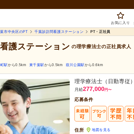
お気に入り
葉市中央区のPT
千葉診訪問看護ステーション
PT・正社員
問看護ステーション
の理学療法士の正社員求人
栄町駅
から0.5km
東千葉駅
から0.5km
葭川公園駅
から0.6km
理学療法士（日勤専従
277,000
月給
円
〜
応募条件
住所
地図を見る