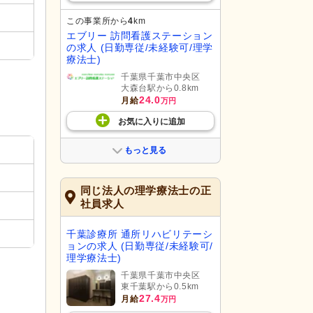
この事業所から
4
km
エブリー 訪問看護ステーション
の求人 (日勤専従/未経験可/理学
療法士)
千葉県千葉市中央区
大森台駅から0.8km
24.0
月給
万円
お気に入り
に
追加
もっと見る
同じ法人の理学療法士の正
社員求人
千葉診療所 通所リハビリテーシ
ョンの求人 (日勤専従/未経験可/
理学療法士)
千葉県千葉市中央区
東千葉駅から0.5km
27.4
月給
万円