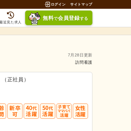
ログイン
サイトマップ
無料
会員登録
で
する
最近見た求人
7月28日更新
訪問看護
）（正社員）
40
50