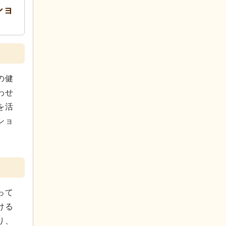
ショ
の健
わせ
を活
ショ
って
ける
り、