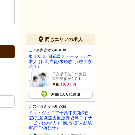
同じエリアの求人
この事業所から
0.4
km
東千葉 訪問看護ステーションの
求人 (日勤専従/未経験可/理学療
法士)
千葉県千葉市中央区
東千葉駅から0.1km
30.0
月給
万円
お気に入り
に
追加
この事業所から
0.7
km
ドットジュニア千葉中央第3教
室(児童発達支援放課後等デイサ
ービス)の求人 (日勤専従/未経験
可/理学療法士)