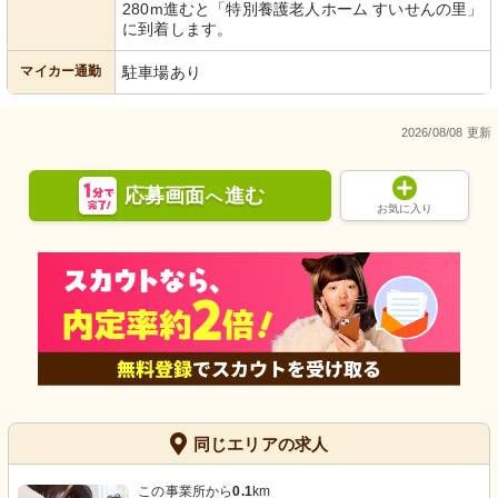
280m進むと「特別養護老人ホーム すいせんの里」
に到着します。
マイカー通勤
駐車場あり
2026/08/08 更新
応募画面
進む
へ
お気に入り
同じエリアの求人
この事業所から
0.1
km