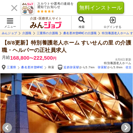
スカウトや選考の連絡を
無料インストール
通知でお知らせ
介護･医療求人サイト
メニュー
検索
ログインする
みんジョブ
介護職
三重県の介護職
桑名郡木曽岬町の介護職
特別養護老人ホーム 
【8/8更新】特別養護老人ホーム すいせんの里
の介護
職・ヘルパーの正社員求人
月給
168,800
222,500
〜
円
8月8日更新
特別養護老人ホーム
三重県
桑名郡木曽岬町
和富
近鉄弥富駅
から5.7km
弥富駅
から5.8km
佐古