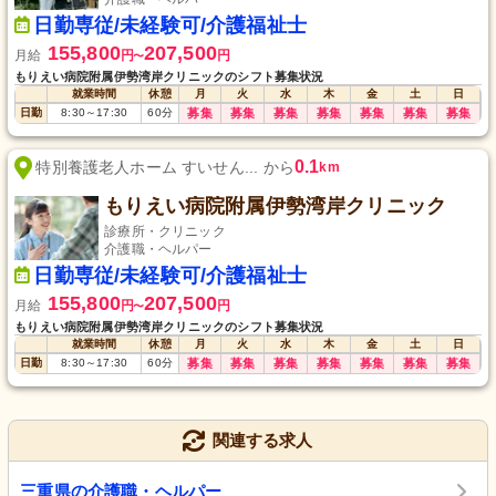
日勤専従/未経験可/介護福祉士
155,800
207,500
月給
円
円
〜
もりえい病院附属伊勢湾岸クリニックのシフト募集状況
就業時間
休憩
月
火
水
木
金
土
日
日勤
8:30
～
17:30
60
分
募集
募集
募集
募集
募集
募集
募集
0.1
特別養護老人ホーム すいせん... から
km
もりえい病院附属伊勢湾岸クリニック
診療所・クリニック
介護職・ヘルパー
日勤専従/未経験可/介護福祉士
155,800
207,500
月給
円
円
〜
もりえい病院附属伊勢湾岸クリニックのシフト募集状況
就業時間
休憩
月
火
水
木
金
土
日
日勤
8:30
～
17:30
60
分
募集
募集
募集
募集
募集
募集
募集
関連する求人
三重県の介護職・ヘルパー