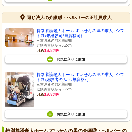
同じ法人の介護職・ヘルパーの正社員求人
特別養護老人ホーム すいせんの里の求人 (シフ
ト制/未経験可/無資格可)
三重県桑名郡木曽岬町
近鉄弥富駅から5.2km
16.8
月給
万円
お気に入り
に
追加
特別養護老人ホーム すいせんの里の求人 (シフ
ト制/経験者のみ可/無資格可)
三重県桑名郡木曽岬町
近鉄弥富駅から5.7km
16.8
月給
万円
お気に入り
に
追加
特別養護老人ホーム すいせんの里の介護職・ヘルパー の