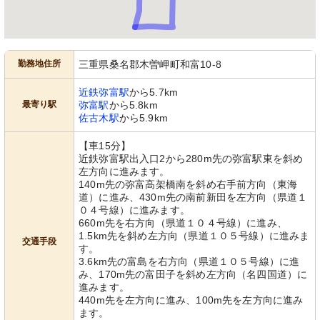
勤務地住所
三重県桑名郡木曽岬町和富10-8
近鉄弥富駅
から5.7km
最寄り駅
弥富駅
から5.8km
佐古木駅
から5.9km
【車15分】
近鉄弥富駅出入口2から280m先の弥富駅東を斜め
左方向に進みます。
140m先の弥富高架橋南を斜め右手前方向（東海
道）に進み、430m先の南前新田を左方向（県道１
０４号線）に進みます。
660m先を右方向（県道１０４号線）に進み、
1.5km先を斜め左方向（県道１０５号線）に進みま
交通手段
す。
3.6km先の富島を右方向（県道１０５号線）に進
み、170m先の富田子を斜め左方向（名四国道）に
進みます。
440m先を左方向に進み、100m先を左方向に進み
ます。