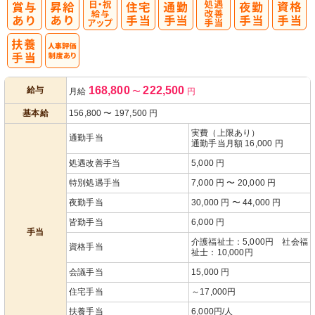
日・祝給与ア
処
ップ
遇改善手当
人事評価制度
168,800
222,500
給与
月給
〜
円
あり
基本給
156,800
〜
197,500
円
実費（上限あり）
通勤手当
通勤手当月額 16,000 円
処遇改善手当
5,000 円
特別処遇手当
7,000 円 〜 20,000 円
夜勤手当
30,000 円 〜 44,000 円
皆勤手当
6,000 円
手当
介護福祉士：5,000円 社会福
資格手当
祉士：10,000円
会議手当
15,000 円
住宅手当
～17,000円
扶養手当
6,000円/人