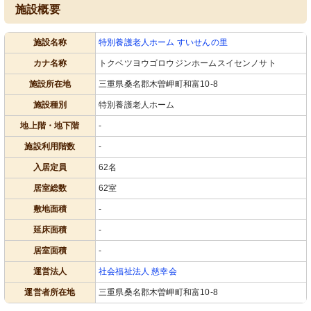
施設概要
施設名称
特別養護老人ホーム すいせんの里
カナ名称
トクベツヨウゴロウジンホームスイセンノサト
施設所在地
三重県桑名郡木曽岬町和富10-8
施設種別
特別養護老人ホーム
地上階・地下階
-
施設利用階数
-
入居定員
62名
居室総数
62室
敷地面積
-
延床面積
-
居室面積
-
運営法人
社会福祉法人 慈幸会
運営者所在地
三重県桑名郡木曽岬町和富10-8