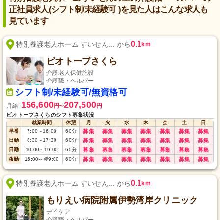
正社員求人(シフト制/未経験可 )を見た人はこんな求人も
見ています
0.1
特別養護老人ホーム すいせん... から
km
ビオトープさくら
介護老人保健施設
介護職・ヘルパー
シフト制/未経験可/無資格可
156,600
207,500
月給
円
円
〜
ビオトープさくらのシフト募集状況
就業時間
休憩
月
火
水
木
金
土
日
早番
7:00
～
16:00
60
分
募集
募集
募集
募集
募集
募集
募集
日勤
8:30
～
17:30
60
分
募集
募集
募集
募集
募集
募集
募集
日勤
10:00
～
19:00
60
分
募集
募集
募集
募集
募集
募集
募集
夜勤
16:00
～
翌9:00
60
分
募集
募集
募集
募集
募集
募集
募集
0.1
特別養護老人ホーム すいせん... から
km
もりえい病院附属伊勢湾岸クリニック
デイケア
介護職・ヘルパー