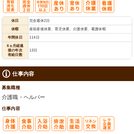
有
完
年間休日
休日
完全週休2日
給消化促進
全週休2日
110日以上
休暇
産前産後休業、育児休業、介護休業、看護休暇
年間休日
114日
6ヵ月経過
後の年次
13日
有給日数
仕事内容
募集職種
介護職・ヘルパー
仕事内容
レク企画・運