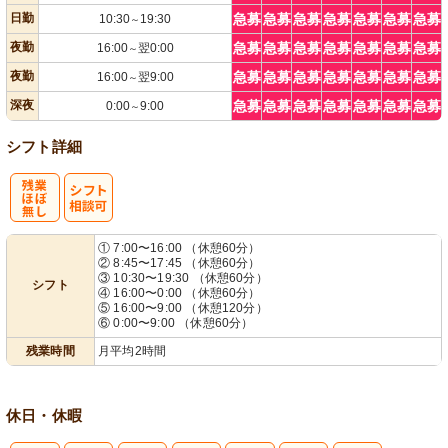
日勤
急募
急募
急募
急募
急募
急募
急募
10:30
19:30
～
夜勤
急募
急募
急募
急募
急募
急募
急募
16:00
翌0:00
～
夜勤
急募
急募
急募
急募
急募
急募
急募
16:00
翌9:00
～
深夜
急募
急募
急募
急募
急募
急募
急募
0:00
9:00
～
シフト詳細
残
シ
① 7:00〜16:00 （休憩60分）
② 8:45〜17:45 （休憩60分）
業ほぼなし
フト相談可
③ 10:30〜19:30 （休憩60分）
シフト
④ 16:00〜0:00 （休憩60分）
⑤ 16:00〜9:00 （休憩120分）
⑥ 0:00〜9:00 （休憩60分）
残業時間
月平均2時間
休日・休暇