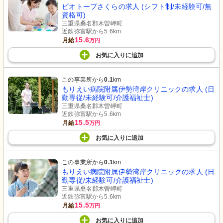
ビオトープさくらの求人 (シフト制/未経験可/無
資格可)
三重県桑名郡木曽岬町
近鉄弥富駅から5.6km
15.6
月給
万円
お気に入り
に
追加
この事業所から
0.1
km
もりえい病院附属伊勢湾岸クリニックの求人 (日
勤専従/未経験可/介護福祉士)
三重県桑名郡木曽岬町
近鉄弥富駅から5.6km
15.5
月給
万円
お気に入り
に
追加
この事業所から
0.1
km
もりえい病院附属伊勢湾岸クリニックの求人 (日
勤専従/未経験可/介護福祉士)
三重県桑名郡木曽岬町
近鉄弥富駅から5.6km
15.5
月給
万円
お気に入り
に
追加