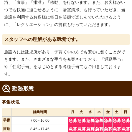
浴」「食事」「排泄」「移動」を行ないます。また、お客様がい
つでも快適に過ごせるように「居室清掃」も行っていただき、当
施設を利用するお客様に毎日を笑顔で楽しんでいただけるよう
に、「レクリエーション」の提供も行っていただきます。
スタッフへの理解がある環境です。
施設内には託児所があり、子育て中の方でも安心に働くことがで
きます。また、さまざまな手当を充実させており、「通勤手当」
や「住宅手当」をはじめとする各種手当てもご用意しておりま
す。
勤務形態
募集状況
就業時間
月
火
水
木
金
土
日
早番
急募
急募
急募
急募
急募
急募
急募
7:00
16:00
～
日勤
急募
急募
急募
急募
急募
急募
急募
8:45
17:45
～