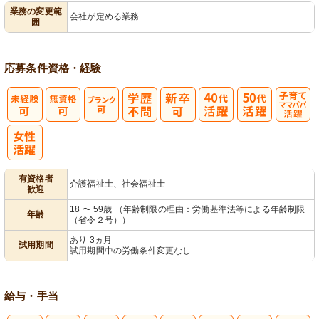
業務の変更範
会社が定める業務
囲
営
応募条件
資格・経験
子育てママパ
パ活躍
有資格者
介護福祉士、社会福祉士
歓迎
18 〜 59歳 （年齢制限の理由：労働基準法等による年齢制限
年齢
（省令２号））
あり 3ヵ月
試用期間
試用期間中の労働条件変更なし
給与・手当