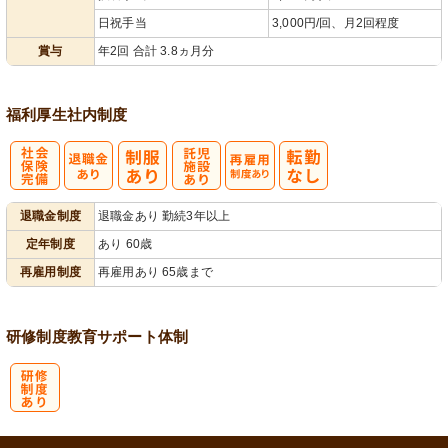
日祝手当
3,000円/回、月2回程度
賞与
年2回 合計 3.8ヵ月分
福利厚生
社内制度
社
託
再雇用制度あ
退職金制度
退職金あり 勤続3年以上
会保険完備
児施設あり
り
定年制度
あり 60歳
再雇用制度
再雇用あり 65歳まで
研修制度
教育
サポート体制
研