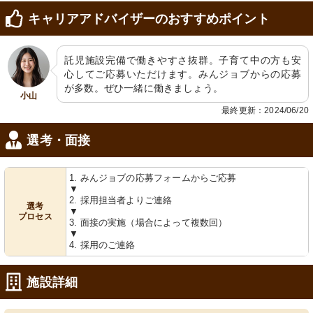
キャリアアドバイザーのおすすめポイント
託児施設完備で働きやすさ抜群。子育て中の方も安
心してご応募いただけます。みんジョブからの応募
が多数。ぜひ一緒に働きましょう。
小山
最終更新：2024/06/20
選考・面接
1. みんジョブの応募フォームからご応募
▼
2. 採用担当者よりご連絡
選考
▼
プロセス
3. 面接の実施（場合によって複数回）
▼
4. 採用のご連絡
施設詳細