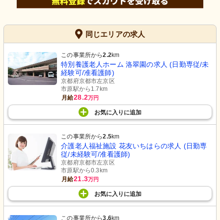
同じエリアの求人
この事業所から
2.2
km
特別養護老人ホーム 洛翠園の求人 (日勤専従/未
経験可/准看護師)
京都府京都市左京区
市原駅から1.7km
28.2
月給
万円
お気に入り
に
追加
この事業所から
2.5
km
介護老人福祉施設 花友いちはらの求人 (日勤専
従/未経験可/准看護師)
京都府京都市左京区
市原駅から0.3km
21.3
月給
万円
お気に入り
に
追加
この事業所から
3.6
km