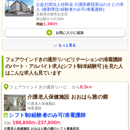
公益社団法人信和会 介護医療院茶山のさとの求
人 (夜勤専従/経験者のみ可/准看護師)
京都府京都市左京区
茶山駅から0.2km
1,380
時給
円
お気に入り
に
追加
もっと見る
フェアウインドきの通所リハビリテーションの准看護師
のパート・アルバイト求人(シフト制/未経験可 )を見た人
はこんな求人も見ています
6.3
フェアウインドきの通所リハビ... から
km
介護老人保健施設 おおはら雅の郷
介護老人保健施設
准看護師
シフト制/経験者のみ可/准看護師
198,800
237,800
月給
円
円
〜
介護老人保健施設 おおはら雅の郷のシフト募集状況