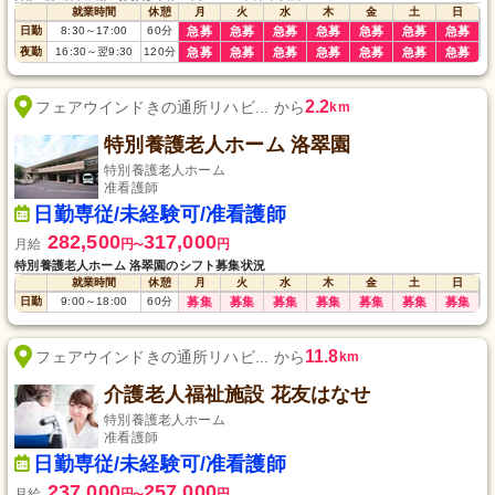
就業時間
休憩
月
火
水
木
金
土
日
日勤
8:30
～
17:00
60
分
急募
急募
急募
急募
急募
急募
急募
夜勤
16:30
～
翌9:30
120
分
急募
急募
急募
急募
急募
急募
急募
2.2
フェアウインドきの通所リハビ... から
km
特別養護老人ホーム 洛翠園
特別養護老人ホーム
准看護師
日勤専従/未経験可/准看護師
282,500
317,000
月給
円
円
〜
特別養護老人ホーム 洛翠園のシフト募集状況
就業時間
休憩
月
火
水
木
金
土
日
日勤
9:00
～
18:00
60
分
募集
募集
募集
募集
募集
募集
募集
11.8
フェアウインドきの通所リハビ... から
km
介護老人福祉施設 花友はなせ
特別養護老人ホーム
准看護師
日勤専従/未経験可/准看護師
237,000
257,000
月給
円
円
〜