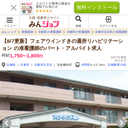
スカウトや選考の連絡を
無料インストール
通知でお知らせ
介護･医療求人サイト
メニュー
検索
ログインする
みんジョブ
准看護師
京都府の准看護師
京都市の准看護師
京都市左京区の准看護師
【8/7更新】フェアウインドきの通所リハビリテーシ
ョン
の准看護師のパート・アルバイト求人
時給
1,750
1,800
〜
円
8月7日更新
デイケア
京都府
京都市
京都市左京区
岩倉幡枝町
木野駅
から0.3km
京都精華大前