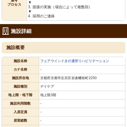
選考
▼
プロセス
3. 面接の実施（場合によって複数回）
▼
4. 採用のご連絡
施設詳細
施設概要
施設名称
フェアウインドきの通所リハビリテーション
カナ名称
-
施設所在地
京都府京都市左京区岩倉幡枝町2250
施設種別
デイケア
地上階・地下階
地上階3階
施設利用階数
-
入居定員
-
居室総数
-