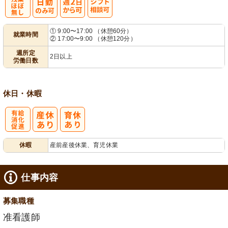
残
週
シ
① 9:00〜17:00 （休憩60分）
就業時間
② 17:00〜9:00 （休憩120分）
業ほぼなし
2日から可
フト相談可
週所定
2日以上
労働日数
休日・休暇
有
休暇
産前産後休業、育児休業
給消化促進
仕事内容
募集職種
准看護師