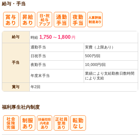
給与・手当
日・祝給与ア
人事評価制度
1,750
1,800
給与
時給
〜
円
ップ
あり
通勤手当
実費（上限あり）
日祝手当
500円/回
手当
夜勤手当
10,000円/回
業績により支給勤務日数時間
年度末手当
により支給
賞与
年2回
福利厚生
社内制度
社
扶養控除内考
正社員登用あ