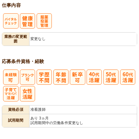
仕事内容
バイタルチェ
服薬・投薬管
業務の変更範
変更なし
囲
ック
理
応募条件
資格・経験
子育てママパ
資格必須
准看護師
パ活躍
あり 3ヵ月
試用期間
試用期間中の労働条件変更なし