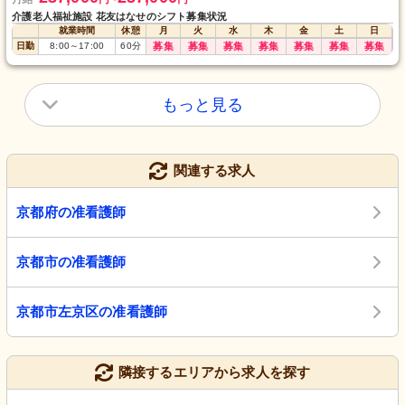
介護老人福祉施設 花友はなせのシフト募集状況
就業時間
休憩
月
火
水
木
金
土
日
日勤
8:00
～
17:00
60
分
募集
募集
募集
募集
募集
募集
募集
もっと見る
関連する求人
京都府の准看護師
京都市の准看護師
京都市左京区の准看護師
隣接するエリアから求人を探す