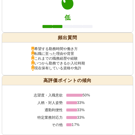
低
頻出質問
希望する勤務時間や働き方
転職に至った理由や背景
これまでの職務経歴や経験
いつから勤務できるか入社時期
現在保有している資格や免許
高評価ポイントの傾向
志望度・入職意欲
50%
人柄・対人姿勢
33%
通勤利便性
33%
特定業務対応力
33%
その他
17%