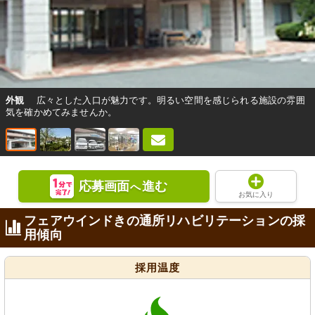
外観
広々とした入口が魅力です。明るい空間を感じられる施設の雰囲
気を確かめてみませんか。
応募画面
進む
へ
お気に入り
フェアウインドきの通所リハビリテーションの採
用傾向
採用温度