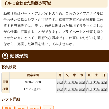
イルに合わせた勤務が可能
勤務形態はパート・アルバイトのため、自分のライフスタイルに
合わせた柔軟なシフトが可能です。京都市左京区岩倉幡枝町に位
置する当施設では、美しい自然に囲まれた環境でリラックスしな
がら仕事に従事することができます。プライベートと仕事を両立
させたい方にとって、理想的な職場です。仕事にやりがいを感じ
ながら、充実した毎日を過ごしてみませんか。
勤務形態
募集状況
就業時間
月
火
水
木
金
土
日
日勤
充足
充足
充足
充足
充足
充足
充足
9:00
17:00
～
夜勤
充足
充足
充足
充足
充足
充足
充足
17:00
翌9:00
～
シフト詳細