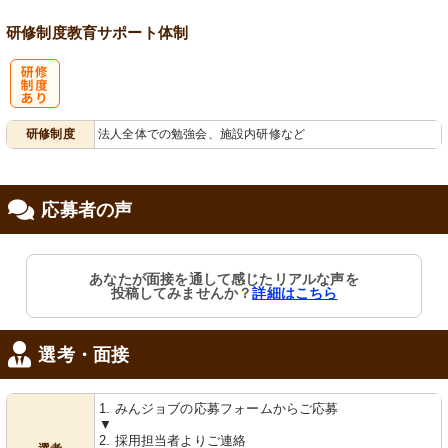
会保険完備
慮あり
り
研修制度
教育
サポート体制
研
研修制度
法人全体での勉強会、施設内研修など
修制度あり
応募者の声
あなたが面接を通して感じたリアルな声を
投稿してみませんか？
詳細はこちら
選考・面接
1. みんジョブの応募フォームからご応募
▼
2. 採用担当者よりご連絡