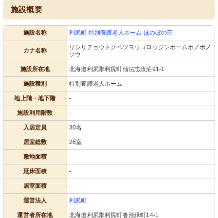
施設概要
施設名称
利尻町 特別養護老人ホーム ほのぼの荘
リシリチョウトクベツヨウゴロウジンホームホノボノ
カナ名称
ソウ
施設所在地
北海道利尻郡利尻町仙法志政泊91-1
施設種別
特別養護老人ホーム
地上階・地下階
-
施設利用階数
-
入居定員
30名
居室総数
26室
敷地面積
-
延床面積
-
居室面積
-
運営法人
利尻町
運営者所在地
北海道利尻郡利尻町沓形緑町14-1