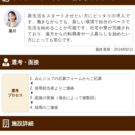
新生活をスタートさせたい方にピッタリの求人で
す。働きながらでも、新しい環境で自分のペースで
生活を始めることが可能です。社宅や寮が完備され
梁川
ており、遠方からの転職者や一人暮らしを始めたい
方にとっても安心です。
最終更新：2024/05/12
選考・面接
1. みんジョブの応募フォームからご応募
▼
2. 採用担当者よりご連絡
選考
▼
プロセス
3. 面接の実施（場合によって複数回）
▼
4. 採用のご連絡
施設詳細