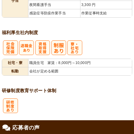
手当
夜間看護手当
3,300 円
感染症等防疫作業手当
作業従事時支給
福利厚生
社内制度
社
資格取得支援
寮・
社宅・寮
職員住宅 家賃：8,000円～10,000円
会保険完備
あり
社宅あり
転勤
会社が定める範囲
研修制度
教育
サポート体制
研
応募者の声
修制度あり