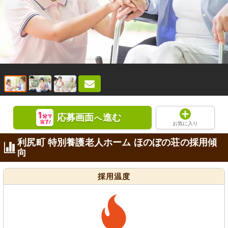
応募画面
進む
へ
お気に入り
利尻町 特別養護老人ホーム ほのぼの荘の採用傾
向
採用温度