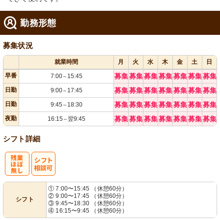
勤務形態
募集状況
就業時間
月
火
水
木
金
土
日
早番
募集
募集
募集
募集
募集
募集
募集
7:00
15:45
～
日勤
募集
募集
募集
募集
募集
募集
募集
9:00
17:45
～
日勤
募集
募集
募集
募集
募集
募集
募集
9:45
18:30
～
夜勤
募集
募集
募集
募集
募集
募集
募集
16:15
翌9:45
～
シフト詳細
残
シ
① 7:00〜15:45 （休憩60分）
② 9:00〜17:45 （休憩60分）
シフト
業ほぼなし
フト相談可
③ 9:45〜18:30 （休憩60分）
④ 16:15〜9:45 （休憩60分）