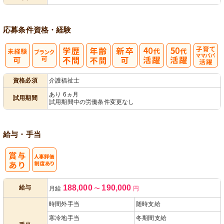
応募条件
資格・経験
子育てママパ
資格必須
介護福祉士
パ活躍
あり 6ヵ月
試用期間
試用期間中の労働条件変更なし
給与・手当
人事評価制度
188,000
190,000
給与
月給
〜
円
あり
時間外手当
随時支給
寒冷地手当
冬期間支給