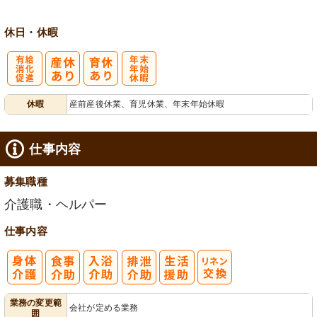
休日・休暇
有
年
休暇
産前産後休業、育児休業、年末年始休暇
給消化促進
末年始休暇
仕事内容
募集職種
介護職・ヘルパー
仕事内容
業務の変更範
会社が定める業務
囲