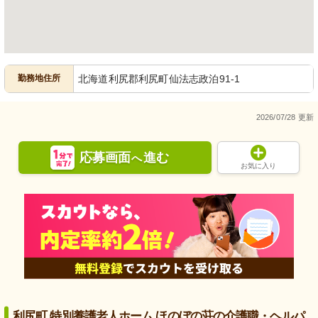
勤務地住所
北海道利尻郡利尻町仙法志政泊91-1
2026/07/28 更新
応募画面
進む
へ
お気に入り
利尻町 特別養護老人ホーム ほのぼの荘の介護職・ヘルパ