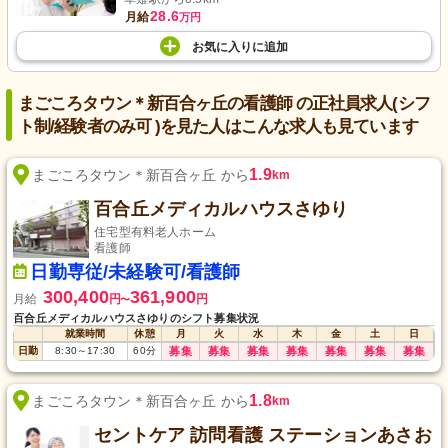
28.6
月給
万円
お気に入り
に
追加
まごころタウン＊新百合ヶ丘の看護師 の正社員求人(シフ
ト制/経験者のみ可 )を見た人はこんな求人も見ています
1.9
まごころタウン＊新百合ヶ丘 から
km
百合丘メディカルハウスさゆり
住宅型有料老人ホーム
看護師
日勤専従/未経験可/看護師
300,400
361,900
月給
円
円
〜
百合丘メディカルハウスさゆりのシフト募集状況
就業時間
休憩
月
火
水
木
金
土
日
日勤
8:30
～
17:30
60
分
募集
募集
募集
募集
募集
募集
募集
1.8
まごころタウン＊新百合ヶ丘 から
km
セントケア 訪問看護 ステーションあさお