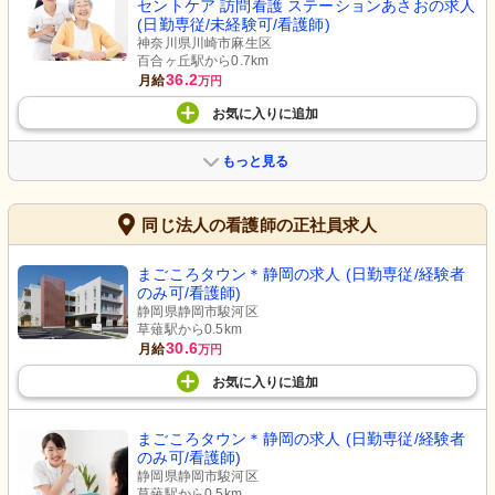
セントケア 訪問看護 ステーションあさおの求人
(日勤専従/未経験可/看護師)
神奈川県川崎市麻生区
百合ヶ丘駅から0.7km
36.2
月給
万円
お気に入り
に
追加
もっと見る
同じ法人の看護師の正社員求人
まごころタウン＊静岡の求人 (日勤専従/経験者
のみ可/看護師)
静岡県静岡市駿河区
草薙駅から0.5km
30.6
月給
万円
お気に入り
に
追加
まごころタウン＊静岡の求人 (日勤専従/経験者
のみ可/看護師)
静岡県静岡市駿河区
草薙駅から0.5km