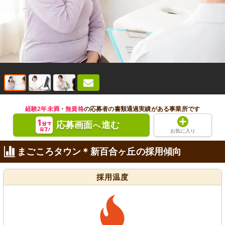
経験2年未満
・
無資格
の応募者の書類通過実績がある事業所です
応募画面
進む
へ
お気に入り
まごころタウン＊新百合ヶ丘の採用傾向
採用温度