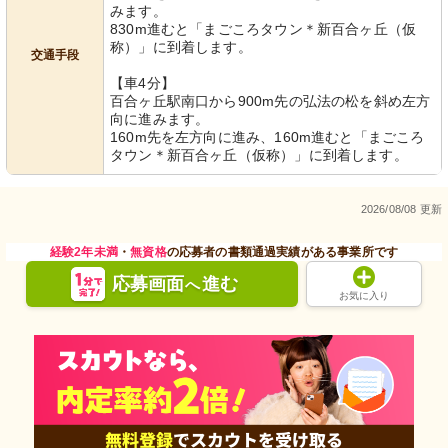
みます。
830m進むと「まごころタウン＊新百合ヶ丘（仮
称）」に到着します。
交通手段
【車4分】
百合ヶ丘駅南口から900m先の弘法の松を斜め左方
向に進みます。
160m先を左方向に進み、160m進むと「まごころ
タウン＊新百合ヶ丘（仮称）」に到着します。
2026/08/08 更新
経験2年未満
・
無資格
の応募者の書類通過実績がある事業所です
応募画面
進む
へ
お気に入り