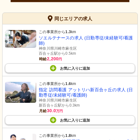
同じエリアの求人
この事業所から
1.3
km
ソエルテナースの求人 (日勤専従/未経験可/看護
師)
神奈川県川崎市麻生区
百合ヶ丘駅から0.5km
2,200
時給
円
お気に入り
に
追加
この事業所から
1.6
km
指定 訪問看護 アットリハ新百合ヶ丘の求人 (日
勤専従/未経験可/看護師)
神奈川県川崎市麻生区
新百合ヶ丘駅から0.3km
30.0
月給
万円
お気に入り
に
追加
この事業所から
1.8
km