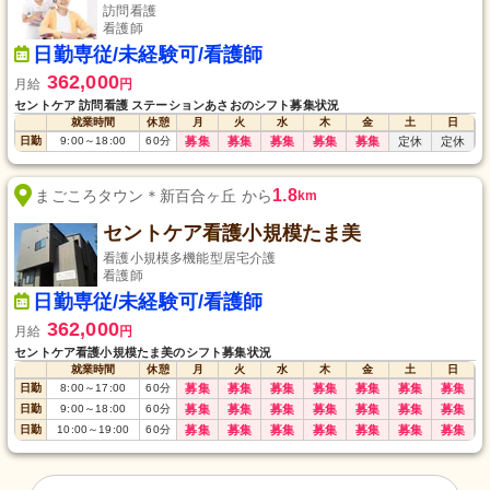
訪問看護
看護師
日勤専従/未経験可/看護師
362,000
月給
円
セントケア 訪問看護 ステーションあさおのシフト募集状況
就業時間
休憩
月
火
水
木
金
土
日
日勤
9:00
～
18:00
60
分
募集
募集
募集
募集
募集
定休
定休
1.8
まごころタウン＊新百合ヶ丘 から
km
セントケア看護小規模たま美
看護小規模多機能型居宅介護
看護師
日勤専従/未経験可/看護師
362,000
月給
円
セントケア看護小規模たま美のシフト募集状況
就業時間
休憩
月
火
水
木
金
土
日
日勤
8:00
～
17:00
60
分
募集
募集
募集
募集
募集
募集
募集
日勤
9:00
～
18:00
60
分
募集
募集
募集
募集
募集
募集
募集
日勤
10:00
～
19:00
60
分
募集
募集
募集
募集
募集
募集
募集