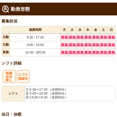
勤務形態
募集状況
就業時間
月
火
水
木
金
土
日
日勤
募集
募集
募集
募集
募集
募集
募集
8:30
17:30
～
日勤
募集
募集
募集
募集
募集
募集
募集
9:00
18:00
～
夜勤
募集
募集
募集
募集
募集
募集
募集
16:30
翌9:30
～
シフト詳細
残
シ
① 8:30〜17:30 （休憩60分）
シフト
② 9:00〜18:00 （休憩60分）
業ほぼなし
フト相談可
③ 16:30〜9:30 （休憩90分）
休日・休暇