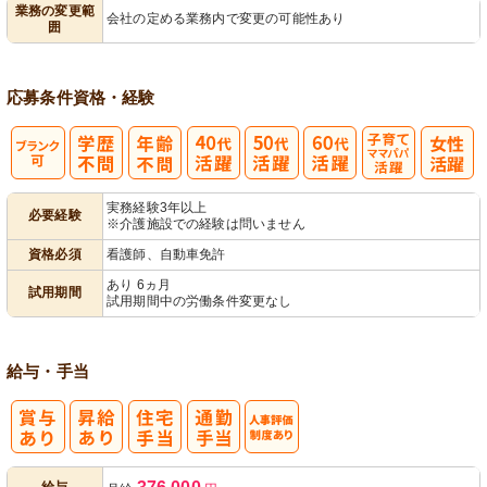
業務の変更範
会社の定める業務内で変更の可能性あり
囲
ック
理
応募条件
資格・経験
子育てママパ
実務経験3年以上
必要経験
※介護施設での経験は問いません
パ活躍
資格必須
看護師、自動車免許
あり 6ヵ月
試用期間
試用期間中の労働条件変更なし
給与・手当
人事評価制度
給与