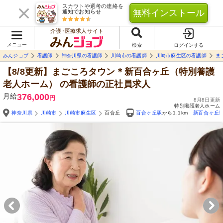
スカウトや選考の連絡を
無料インストール
通知でお知らせ
介護･医療求人サイト
メニュー
検索
ログインする
みんジョブ
看護師
神奈川県の看護師
川崎市の看護師
川崎市麻生区の看護師
ま
【8/8更新】まごころタウン＊新百合ヶ丘（特別養護
老人ホーム）
の看護師の正社員求人
月給
376,000
円
8月8日更新
特別養護老人ホーム
神奈川県
川崎市
川崎市麻生区
百合丘
百合ヶ丘駅
から1.1km
新百合ヶ丘