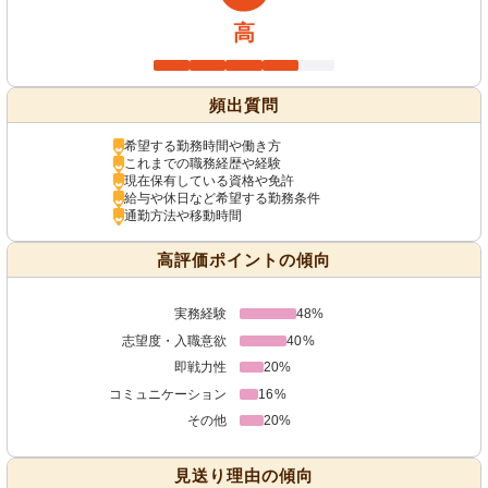
高
頻出質問
希望する勤務時間や働き方
これまでの職務経歴や経験
現在保有している資格や免許
給与や休日など希望する勤務条件
通勤方法や移動時間
高評価ポイントの傾向
実務経験
48%
志望度・入職意欲
40%
即戦力性
20%
コミュニケーション
16%
その他
20%
見送り理由の傾向