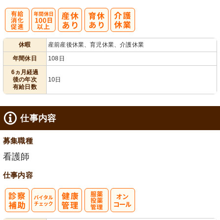
有
年間休日
休暇
産前産後休業、育児休業、介護休業
給消化促進
100日以上
年間休日
108日
6ヵ月経過
後の年次
10日
有給日数
仕事内容
募集職種
看護師
仕事内容
バイタルチェ
服薬・投薬管