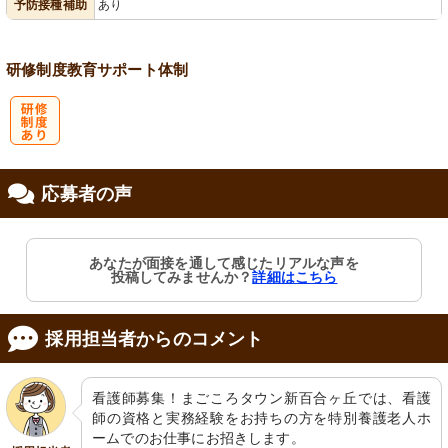
予防接種補助
あり
研修制度
教育
サポート体制
研
応募者の声
修制度あり
あなたが面接を通して感じたリアルな声を
投稿してみませんか？
詳細はこちら
採用担当者からのコメント
看護師募集！まごころタウン新百合ヶ丘では、看護
師の資格と実務経験をお持ちの方を特別養護老人ホ
ームでのお仕事にお招きします。
