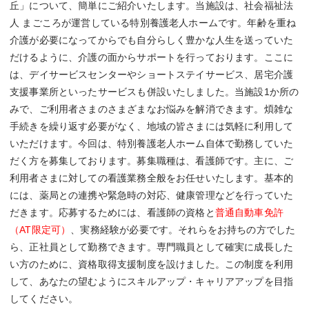
丘」について、簡単にご紹介いたします。当施設は、社会福祉法
人 まごころが運営している特別養護老人ホームです。年齢を重ね
介護が必要になってからでも自分らしく豊かな人生を送っていた
だけるように、介護の面からサポートを行っております。ここに
は、デイサービスセンターやショートステイサービス、居宅介護
支援事業所といったサービスも併設いたしました。当施設1か所の
みで、ご利用者さまのさまざまなお悩みを解消できます。煩雑な
手続きを繰り返す必要がなく、地域の皆さまには気軽に利用して
いただけます。今回は、特別養護老人ホーム自体で勤務していた
だく方を募集しております。募集職種は、看護師です。主に、ご
利用者さまに対しての看護業務全般をお任せいたします。基本的
には、薬局との連携や緊急時の対応、健康管理などを行っていた
だきます。応募するためには、看護師の資格と
普通自動車免許
（AT限定可）
、実務経験が必要です。それらをお持ちの方でした
ら、正社員として勤務できます。専門職員として確実に成長した
い方のために、資格取得支援制度を設けました。この制度を利用
して、あなたの望むようにスキルアップ・キャリアアップを目指
してください。