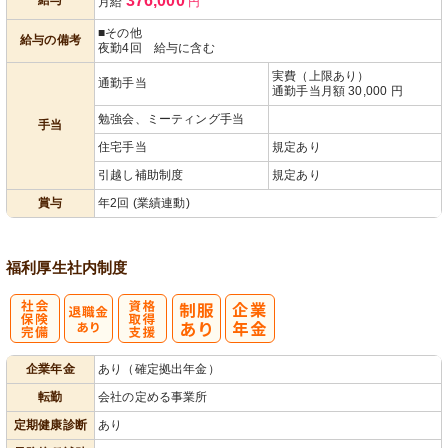
376,000
月給
円
あり
■その他
給与の備考
夜勤4回 給与に含む
実費（上限あり）
通勤手当
通勤手当月額 30,000 円
勉強会、ミーティング手当
手当
住宅手当
規定あり
引越し補助制度
規定あり
賞与
年2回 (業績連動)
福利厚生
社内制度
社
資格取得支援
企業年金
あり（確定拠出年金）
会保険完備
あり
転勤
会社の定める事業所
定期健康診断
あり