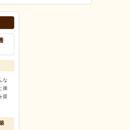
護
んな
と接
を提
築