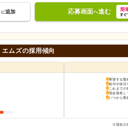
応募画面
進む
り
追加
へ
に
・エムズの採用傾向
希望する勤
給与や休日
これまでの
現在保有し
いつから勤
※現在の