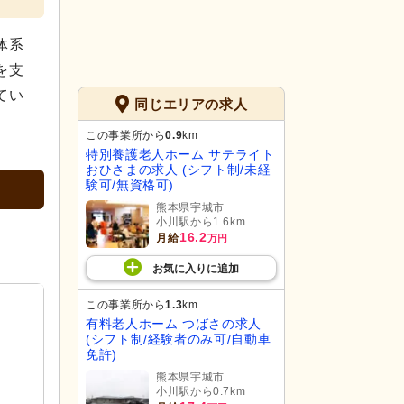
体系
を支
てい
同じエリアの求人
この事業所から
0.9
km
特別養護老人ホーム サテライト
おひさまの求人 (シフト制/未経
験可/無資格可)
熊本県宇城市
小川駅から1.6km
16.2
月給
万円
お気に入り
に
追加
この事業所から
1.3
km
有料老人ホーム つばさの求人
(シフト制/経験者のみ可/自動車
免許)
熊本県宇城市
小川駅から0.7km