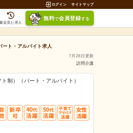
ログイン
サイトマップ
無料
会員登録
で
する
最近見た求人
パート・アルバイト求人
7月28日更新
訪問介護
フト制）（パート・アルバイト）
募してみましょう！
40
50
3.5件」
の
求人に応募しています！