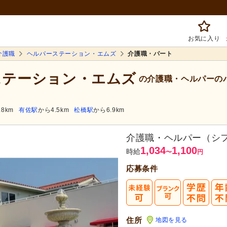
お気に入り
介護職
ヘルパーステーション・エムズ
介護職・パート
ーステーション・エムズ
の介護職・ヘルパーの
.8km
有佐駅
から4.5km
松橋駅
から6.9km
介護職・ヘルパー（シ
1,034
1,100
時給
〜
円
応募条件
まずは応
転職成功者は
「平均
住所
地図を見る