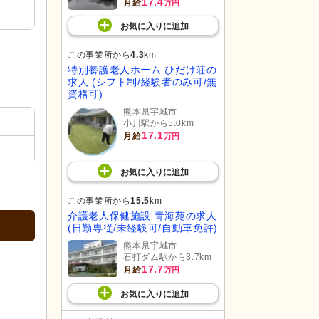
17.4
月給
万円
お気に入り
に
追加
この事業所から
4.3
km
特別養護老人ホーム ひだけ荘の
求人 (シフト制/経験者のみ可/無
資格可)
熊本県宇城市
小川駅から5.0km
17.1
月給
万円
お気に入り
に
追加
この事業所から
15.5
km
介護老人保健施設 青海苑の求人
(日勤専従/未経験可/自動車免許)
熊本県宇城市
石打ダム駅から3.7km
17.7
月給
万円
お気に入り
に
追加