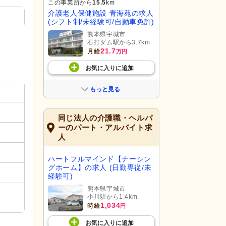
この事業所から
15.5
km
介護老人保健施設 青海苑の求人
(シフト制/未経験可/自動車免許)
熊本県宇城市
石打ダム駅から3.7km
21.7
月給
万円
お気に入り
に
追加
もっと見る
同じ法人の介護職・ヘルパ
ーのパート・アルバイト求
人
ハートフルマインド【ナーシン
グホーム】の求人 (日勤専従/未
経験可)
熊本県宇城市
小川駅から1.4km
1,034
時給
円
お気に入り
に
追加