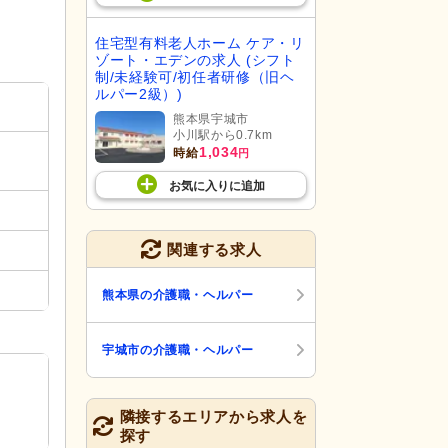
住宅型有料老人ホーム ケア・リ
ゾート・エデンの求人 (シフト
制/未経験可/初任者研修（旧ヘ
ルパー2級）)
熊本県宇城市
小川駅から0.7km
1,034
時給
円
お気に入り
に
追加
関連する求人
熊本県の介護職・ヘルパー
宇城市の介護職・ヘルパー
隣接するエリアから求人を
探す