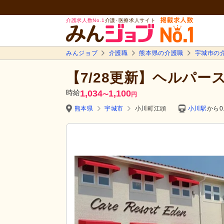
介護求人数No.1
介護･医療求人サイト
みんジョブ
介護職
熊本県の介護職
宇城市の
【7/28更新】ヘルパ
時給
1,034
1,100
〜
円
熊本県
宇城市
小川町江頭
小川駅
から0