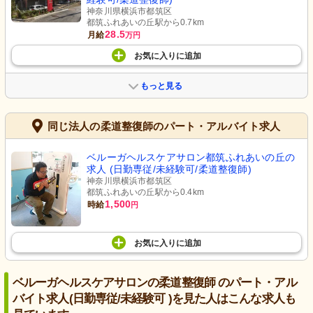
神奈川県横浜市都筑区
都筑ふれあいの丘駅から0.7km
28.5
月給
万円
お気に入り
に
追加
もっと見る
同じ法人の柔道整復師のパート・アルバイト求人
ベルーガヘルスケアサロン都筑ふれあいの丘の
求人 (日勤専従/未経験可/柔道整復師)
神奈川県横浜市都筑区
都筑ふれあいの丘駅から0.4km
1,500
時給
円
お気に入り
に
追加
ベルーガヘルスケアサロンの柔道整復師 のパート・アル
バイト求人(日勤専従/未経験可 )を見た人はこんな求人も