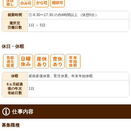
残
週
シ
就業時間
① 8:30〜17:30 の内4時間以上 （休憩0分）
業ほぼなし
1日から可
フト相談可
週所定
1日 ～ 5日
労働日数
休日・休暇
有
年
休暇
産前産後休業、育児休業、年末年始休暇
給消化促進
末年始休暇
6ヵ月経過
後の年次
1日
有給日数
仕事内容
募集職種