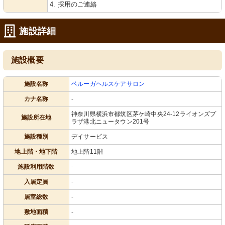
4. 採用のご連絡
施設詳細
施設概要
施設名称
ベルーガヘルスケアサロン
カナ名称
-
神奈川県横浜市都筑区茅ケ崎中央24-12ライオンズプ
施設所在地
ラザ港北ニュータウン201号
施設種別
デイサービス
地上階・地下階
地上階11階
施設利用階数
-
入居定員
-
居室総数
-
敷地面積
-