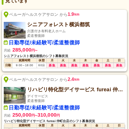
見ています
1.9
ベルーガヘルスケアサロン から
km
シニアフォレスト横浜都筑
介護付き有料老人ホーム
柔道整復師
日勤専従/未経験可/柔道整復師
285,000
月給
円
〜
シニアフォレスト横浜都筑のシフト募集状況
就業時間
休憩
月
火
水
木
金
土
日
日勤
9:00
～
18:00
60
分
募集
募集
募集
募集
募集
募集
募集
2.4
ベルーガヘルスケアサロン から
km
リハビリ特化型デイサービス fureai 仲町台店
デイサービス
柔道整復師
日勤専従/未経験可/柔道整復師
250,000
310,000
月給
円
円
〜
リハビリ特化型デイサービス fureai 仲町台店のシフト募集状況
就業時間
休憩
月
火
水
木
金
土
日