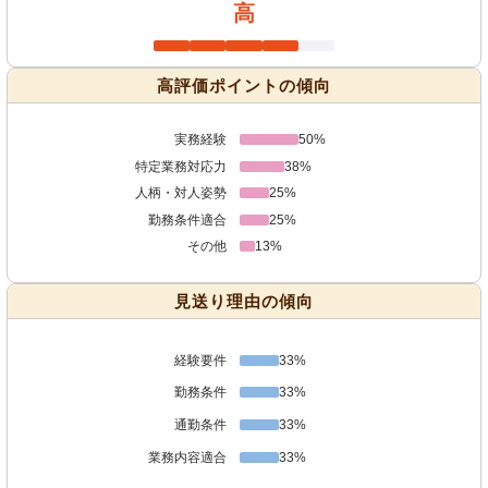
高
高評価ポイントの傾向
実務経験
50%
特定業務対応力
38%
人柄・対人姿勢
25%
勤務条件適合
25%
その他
13%
見送り理由の傾向
経験要件
33%
勤務条件
33%
通勤条件
33%
業務内容適合
33%