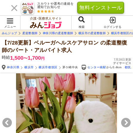
スカウトや選考の連絡を
無料インストール
通知でお知らせ
介護･医療求人サイト
メニュー
検索
ログインする
みんジョブ
柔道整復師
神奈川県の柔道整復師
横浜市の柔道整復師
横浜市都筑区の
【7/28更新】ベルーガヘルスケアサロン
の柔道整復
師のパート・アルバイト求人
時給
1,500
1,700
〜
円
7月28日更新
デイサービス
神奈川県
横浜市
横浜市都筑区
茅ケ崎中央
センター南駅
から0.4km
都筑