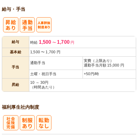
給与・手当
人事評価制度
1,500
1,700
給与
時給
〜
円
あり
基本給
1,500
〜
1,700
円
実費（上限あり）
通勤手当
通勤手当月額 15,000 円
手当
土曜・祝日手当
+50円/時
10 ～ 30円
昇給
（時間あたり）
福利厚生
社内制度
社