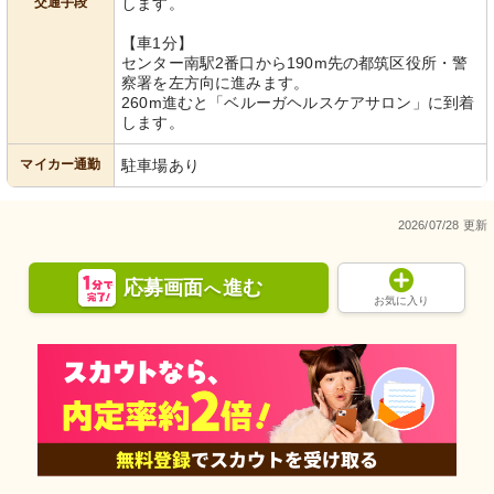
交通手段
します。
【車1分】
センター南駅2番口から190m先の都筑区役所・警
察署を左方向に進みます。
260m進むと「ベルーガヘルスケアサロン」に到着
します。
マイカー通勤
駐車場あり
2026/07/28 更新
応募画面
進む
へ
お気に入り