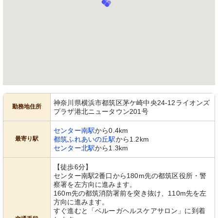
神奈川県横浜市都筑区茅ケ崎中央24-12ライオンズ
勤務地住所
プラザ港北ニュータウン201号
センター南駅
から0.4km
最寄り駅
都筑ふれあいの丘駅
から1.2km
センター北駅
から1.3km
【徒歩6分】
センター南駅2番口から180m先の都筑区役所・警
察署を左方向に進みます。
160m先の都筑消防署前を突き抜け、110m先を左
方向に進みます。
すぐ進むと「ベルーガヘルスケアサロン」に到着