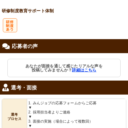
会保険完備
研修制度
教育
サポート体制
研
応募者の声
修制度あり
あなたが面接を通して感じたリアルな声を
投稿してみませんか？
詳細はこちら
選考・面接
1. みんジョブの応募フォームからご応募
▼
2. 採用担当者よりご連絡
選考
▼
プロセス
3. 面接の実施（場合によって複数回）
▼