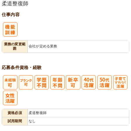
柔道整復師
仕事内容
業務の変更範
会社が定める業務
囲
応募条件
資格・経験
子育てママパ
パ活躍
資格必須
柔道整復師
試用期間
なし