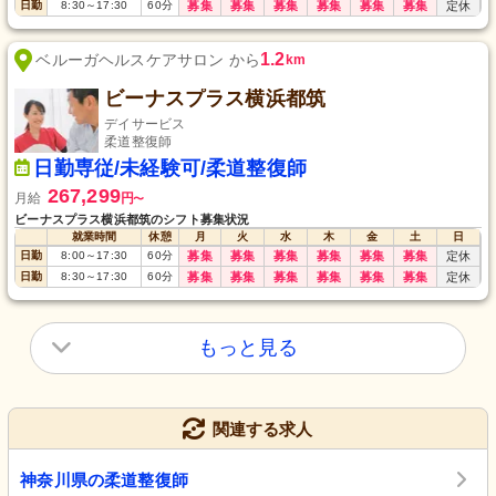
日勤
8:30
～
17:30
60
分
募集
募集
募集
募集
募集
募集
定休
1.2
ベルーガヘルスケアサロン から
km
ビーナスプラス横浜都筑
デイサービス
柔道整復師
日勤専従/未経験可/柔道整復師
267,299
月給
円
〜
ビーナスプラス横浜都筑のシフト募集状況
就業時間
休憩
月
火
水
木
金
土
日
日勤
8:00
～
17:30
60
分
募集
募集
募集
募集
募集
募集
定休
日勤
8:30
～
17:30
60
分
募集
募集
募集
募集
募集
募集
定休
もっと見る
関連する求人
神奈川県の柔道整復師