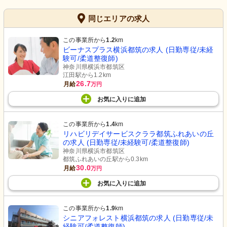
同じエリアの求人
この事業所から
1.2
km
ビーナスプラス横浜都筑の求人 (日勤専従/未経
験可/柔道整復師)
神奈川県横浜市都筑区
江田駅から1.2km
26.7
月給
万円
お気に入り
に
追加
この事業所から
1.4
km
リハビリデイサービスクララ都筑ふれあいの丘
の求人 (日勤専従/未経験可/柔道整復師)
神奈川県横浜市都筑区
都筑ふれあいの丘駅から0.3km
30.0
月給
万円
お気に入り
に
追加
この事業所から
1.9
km
シニアフォレスト横浜都筑の求人 (日勤専従/未
経験可/柔道整復師)