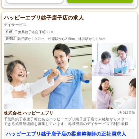
ハッピーエブリ銚子唐子店の求人
デイサービス
住所
千葉県銚子市唐子町8-10
最寄駅
銚子駅から0.7km、松岸駅から2.5km、外川駅から4.8km
株式会社 ハッピーエブリ
8月5日更新
千葉県銚子市唐子町にあるハッピーエブリ銚子唐子店で未経験からスタート
できる柔道整復師を募集しています。地域密着のデイサービスで利用者様の
健康と笑顔をサポートしませんか？正社員として安定した収入と充実した研
修制度が整っており、専門知識を活かしてキャリアを形成できる環境です。
ハッピーエブリ銚子唐子店の柔道整復師の正社員求人
温かなチームの一員として、地域社会に貢献しましょう。