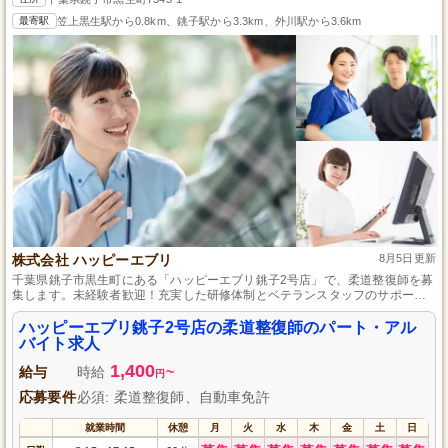
最寄駅
笠上黒生駅から0.8km、銚子駅から3.3km、外川駅から3.6km
株式会社 ハッピーエブリ
8月5日更新
千葉県銚子市黒生町にある「ハッピーエブリ銚子2号店」で、柔道整復師を募
集します。未経験者歓迎！充実した研修体制とベテランスタッフのサポート
で、あなたの成長をバックアップします。フレキシブルな勤務体系でライフ
スタイルに合わせた働き方が可能。地域に根差したデイサービス施設で、利
ハッピーエブリ銚子2号店の柔道整復師のパート・アル
用者様の健康をサポートしながら、プロフェッショナルなキャリアを築きま
バイト求人
せんか？
1,400
給与
時給
~
円
応募要件
必須: 柔道整復師、自動車免許
就業時間
休憩
月
火
水
木
金
土
日