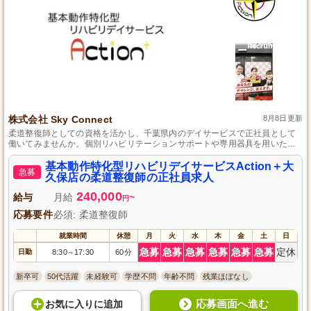
株式会社 Sky Connect
8月8日更新
柔道整復師としての資格を活かし、千葉県内のデイサービスで正社員として
働いてみませんか。個別リハビリテーションサポートや専用器具を用いたト
レーニング指導を通じて、利用者さまの「立つ」「歩く」などの日常生活動
作の向上をサポートします。介護未経験の方でも、専門性を活かした業務で
基本動作特化型リハビリデイサービスAction＋大
急募
成長できる環境です。
久保店の柔道整復師の正社員求人
240,000
給与
月給
~
円
応募要件
必須: 柔道整復師
就業時間
休憩
月
火
水
木
金
土
日
急募
急募
急募
急募
急募
急募
定休
日勤
8:30
17:30
60分
～
新卒可
50代活躍
未経験可
学歴不問
年齢不問
残業ほぼなし
応募画面へ進む
お気に入り
に
追加