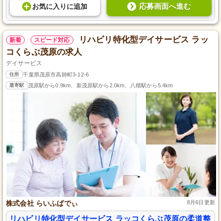
応募画面へ進む
お気に入り
に
追加
リハビリ特化型デイサービス ラッ
新着
スピード対応
コくらぶ茂原の求人
デイサービス
住所
千葉県茂原市高師町3-12-6
最寄駅
茂原駅から0.9km、新茂原駅から2.0km、八積駅から5.4km
株式会社 らいふばでぃ
8月6日更新
リハビリ特化型デイサービス ラッコくらぶ茂原の柔道整