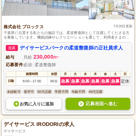
株式会社 プロックス
7月28日更新
千葉県に位置する私たちの施設では、柔道整復師として活躍してくださる方
を募集しています。機能訓練やレクリエーションを通じて、利用者さまの快
適な毎日をサポートするお仕事です。未経験からでも安心して始められるサ
ポート体制が整っており、困ったときはいつでも周りが助けてくれる温かい
デイサービスパークの柔道整復師の正社員求人
急募
環境です。あなたの優しさと資格を活かして、一緒に成長していきましょ
う。
230,000
給与
月給
~
円
応募要件
必須: 柔道整復師
就業時間
休憩
月
火
水
木
金
土
日
急募
急募
急募
急募
急募
急募
定休
日勤
8:00
17:00
60分
～
未経験可
新卒可
50代活躍
学歴不問
年齢不問
40代活躍
応募画面へ進む
お気に入り
に
追加
デイサービス IRODORIの求人
デイサービス