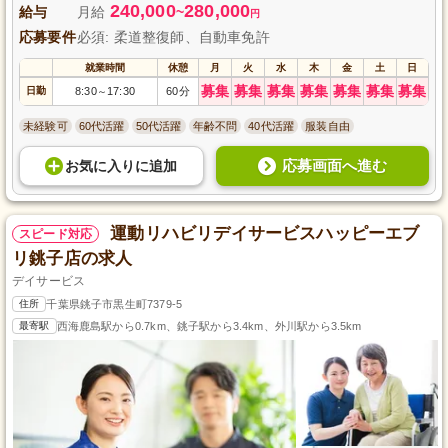
240,000
280,000
給与
月給
~
円
応募要件
必須: 柔道整復師、自動車免許
就業時間
休憩
月
火
水
木
金
土
日
募集
募集
募集
募集
募集
募集
募集
日勤
8:30
17:30
60分
～
未経験可
60代活躍
50代活躍
年齢不問
40代活躍
服装自由
応募画面へ進む
お気に入り
に
追加
運動リハビリデイサービスハッピーエブ
スピード対応
リ銚子店の求人
デイサービス
住所
千葉県銚子市黒生町7379-5
最寄駅
西海鹿島駅から0.7km、銚子駅から3.4km、外川駅から3.5km