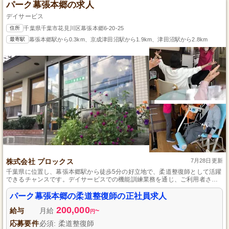
パーク幕張本郷の求人
デイサービス
住所
千葉県千葉市花見川区幕張本郷6-20-25
最寄駅
幕張本郷駅から0.3km、京成津田沼駅から1.9km、津田沼駅から2.8km
株式会社 プロックス
7月28日更新
千葉県に位置し、幕張本郷駅から徒歩5分の好立地で、柔道整復師として活躍
できるチャンスです。デイサービスでの機能訓練業務を通じ、ご利用者さま
の自立支援を目指します。資格は必須ですが、実務経験は問わず、研修制度
も充実しておりますので、未経験者でも成長できる環境です。家庭と両立し
パーク幕張本郷の柔道整復師の正社員求人
やすい職場で、ご利用者さま一人ひとりに寄り添える仕事です。
200,000
給与
月給
~
円
応募要件
必須: 柔道整復師