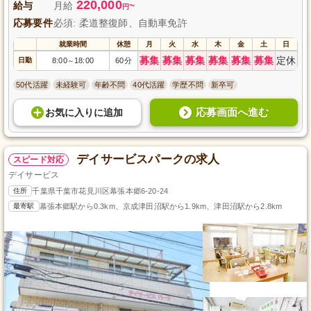
220,000
給与
月給
~
円
応募要件
必須: 柔道整復師、自動車免許
就業時間
休憩
月
火
水
木
金
土
日
募集
募集
募集
募集
募集
募集
定休
日勤
8:00
18:00
60分
～
50代活躍
未経験可
年齢不問
40代活躍
学歴不問
新卒可
応募画面へ進む
お気に入り
に
追加
デイサービスパークの求人
スピード対応
デイサービス
住所
千葉県千葉市花見川区幕張本郷6-20-24
最寄駅
幕張本郷駅から0.3km、京成津田沼駅から1.9km、津田沼駅から2.8km