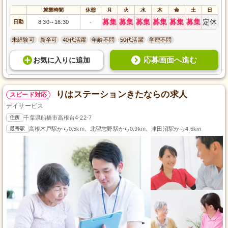
就業時間
休憩
月
火
水
木
金
土
日
募集
募集
募集
募集
募集
募集
定休
日勤
8:30
16:30
-
～
未経験可
新卒可
40代活躍
年齢不問
50代活躍
学歴不問
応募画面へ進む
お気に入り
に
追加
りはステーションきたならの求人
スピード対応
デイサービス
住所
千葉県船橋市高根台4-22-7
最寄駅
高根木戸駅から0.5km、北習志野駅から0.9km、津田沼駅から4.6km