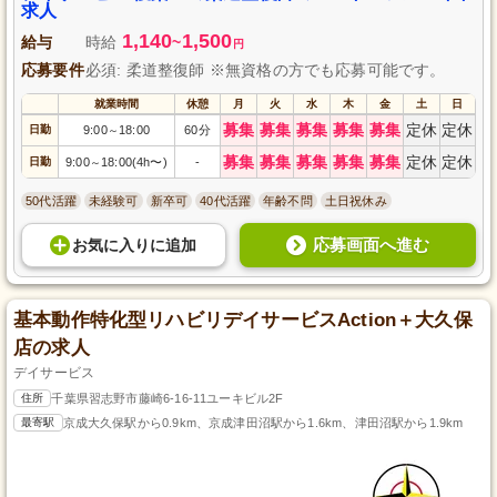
求人
1,140
1,500
給与
時給
~
円
応募要件
必須: 柔道整復師 ※無資格の方でも応募可能です。
就業時間
休憩
月
火
水
木
金
土
日
募集
募集
募集
募集
募集
定休
定休
日勤
9:00
18:00
60分
～
募集
募集
募集
募集
募集
定休
定休
日勤
9:00
18:00(4h〜)
-
～
50代活躍
未経験可
新卒可
40代活躍
年齢不問
土日祝休み
応募画面へ進む
お気に入り
に
追加
基本動作特化型リハビリデイサービスAction＋大久保
店の求人
デイサービス
住所
千葉県習志野市藤崎6-16-11ユーキビル2F
最寄駅
京成大久保駅から0.9km、京成津田沼駅から1.6km、津田沼駅から1.9km