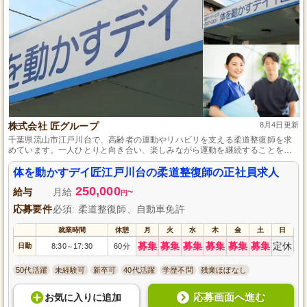
株式会社 匠グループ
8月4日更新
千葉県流山市江戸川台で、高齢者の運動やリハビリを支える柔道整復師を求
めています。一人ひとりと向き合い、楽しみながら運動を継続することを目
標とした少人数制でアットホームな環境が魅力です。予防接種の費用負担や
研修制度も充実しており、経験がなくてもスキルアップを目指せる環境がこ
体を動かすデイ匠江戸川台の柔道整復師の正社員求人
こにはあります。
250,000
給与
月給
~
円
応募要件
必須: 柔道整復師、自動車免許
就業時間
休憩
月
火
水
木
金
土
日
募集
募集
募集
募集
募集
募集
定休
日勤
8:30
17:30
60分
～
50代活躍
未経験可
新卒可
40代活躍
学歴不問
残業ほぼなし
応募画面へ進む
お気に入り
に
追加