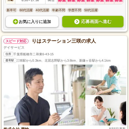
～
新卒可
60代活躍
40代活躍
年齢不問
学歴不問
50代活躍
応募画面へ進む
お気に入り
に
追加
りはステーション三咲の求人
スピード対応
デイサービス
住所
千葉県船橋市二和東6-43-15
最寄駅
三咲駅から0.3km、北習志野駅から3.6km、新鎌ヶ谷駅から4.1km
8月5日更新