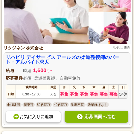
リタジネン 株式会社
8月8日更新
リハビリ デイサービス アールズの柔道整復師のパー
ト・アルバイト求人
1,600
給与
時給
~
円
応募要件
必須: 柔道整復師、自動車免許
就業時間
休憩
月
火
水
木
金
土
日
募集
募集
募集
募集
募集
募集
定休
日勤
8:30
17:30
60分
～
未経験可
新卒可
50代活躍
40代活躍
学歴不問
残業ほぼなし
応募画面へ進む
お気に入り
に
追加