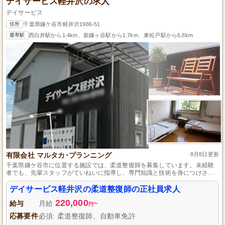
デイサービス軽井沢の求人
デイサービス
住所
千葉県鎌ケ谷市軽井沢1986-51
最寄駅
西白井駅から1.4km、新鎌ヶ谷駅から1.7km、東松戸駅から6.8km
有限会社 マルタカ･プランニング
8月8日更新
千葉県鎌ケ谷市に位置する施設では、柔道整復師を募集しています。未経験
者でも、先輩スタッフがていねいに指導し、専門知識と技術を身につけさせ
てくれる体制が整っています。正社員として安定した働き方を求める方には
最適で、日々地域の方々の健康を支えるやりがいを感じながら、プロフェッ
デイサービス軽井沢の柔道整復師の正社員求人
ショナルとして成長していける環境がここにはあります。
220,000
給与
月給
~
円
応募要件
必須: 柔道整復師、自動車免許