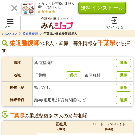
スカウトや選考の連絡を
無料インストール
通知でお知らせ
介護･医療求人サイト
メニュー
ログインする
みんジョブ
柔道整復師
千葉県の柔道整復師求人
柔道整復師
千葉県
の求人・転職・募集情報を
から探
す
職種
柔道整復師
選択
地域
千葉県
選択
市区町村
選択
路線・駅
指定なし
選択
詳細条件
給与/雇用形態/資格/種別など
選択
千葉県
の柔道整復師求人の給与相場
正社員
パート・アルバイト
(月収)
(時給)