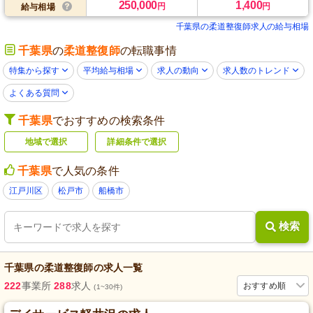
250,000
1,400
円
円
給与相場
千葉県の柔道整復師求人の給与相場
千葉県
の
柔道整復師
の転職事情
特集から探す
平均給与相場
求人の動向
求人数のトレンド
よくある質問
千葉県
でおすすめの検索条件
地域で選択
詳細条件で選択
千葉県
で人気の条件
江戸川区
松戸市
船橋市
検索
千葉県
の
柔道整復師
の求人一覧
222
事業所
288
求人
おすすめ順
(1~30件)