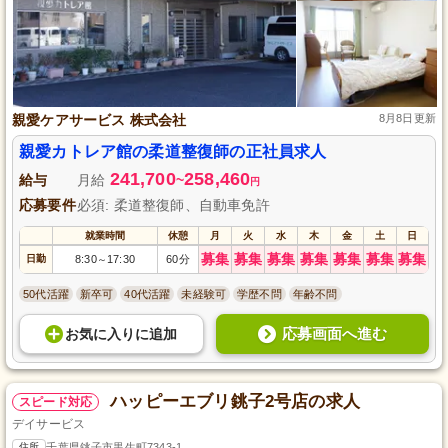
親愛ケアサービス 株式会社
8月8日更新
親愛カトレア館の柔道整復師の正社員求人
241,700
258,460
給与
月給
~
円
応募要件
必須: 柔道整復師、自動車免許
就業時間
休憩
月
火
水
木
金
土
日
募集
募集
募集
募集
募集
募集
募集
日勤
8:30
17:30
60分
～
50代活躍
新卒可
40代活躍
未経験可
学歴不問
年齢不問
応募画面へ進む
お気に入り
に
追加
ハッピーエブリ銚子2号店の求人
スピード対応
デイサービス
住所
千葉県銚子市黒生町7343-1