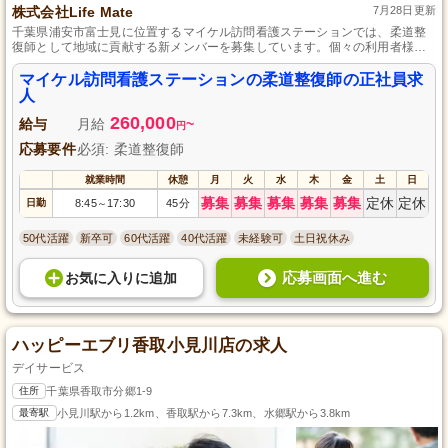
株式会社Life Mate
7月28日更新
千葉県浦安市富士見に位置するマイケル訪問看護ステーションでは、柔道整
復師として地域に貢献する新メンバーを募集しています。個々の利用者様に
合わせた質の高い看護ケアを提供し、あなたの知識と技術を活かして地域社
会の健康と快適な生活を支援しませんか？正社員としての安定した雇用のも
マイケル訪問看護ステーションの柔道整復師の正社員求
と、多様な経験を通じて専門スキルを磨ける環境で働けることをお約束しま
人
す。
260,000
給与
月給
~
円
応募要件
必須: 柔道整復師
就業時間
休憩
月
火
水
木
金
土
日
募集
募集
募集
募集
募集
定休
定休
日勤
8:45
17:30
45分
～
50代活躍
新卒可
60代活躍
40代活躍
未経験可
土日祝休み
応募画面へ進む
お気に入り
に
追加
ハッピーエブリ香取小見川店の求人
デイサービス
住所
千葉県香取市分郷1-9
最寄駅
小見川駅から1.2km、香取駅から7.3km、水郷駅から3.8km