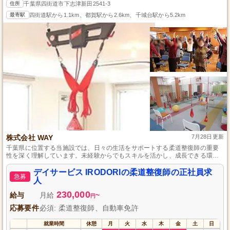
住所
千葉県四街道市下志津新田2541-3
最寄駅
四街道駅から1.1km、都賀駅から2.6km、千城台駅から5.2km
株式会社 WAY
7月28日更新
千葉県に位置する当施設では、日々の生活をサポートする柔道整復師の重要
性を深く理解しています。未経験からでもスキルを活かし、成長できる環境
が整っているため、あなたの能力を十分に発揮できます。安定した職場で長
期的に活躍し、地域社会に貢献しませんか？
デイサービス IRODORIの柔道整復師の正社員求
急募
人
230,000
給与
月給
~
円
応募要件
必須: 柔道整復師、自動車免許
就業時間
休憩
月
火
水
木
金
土
日