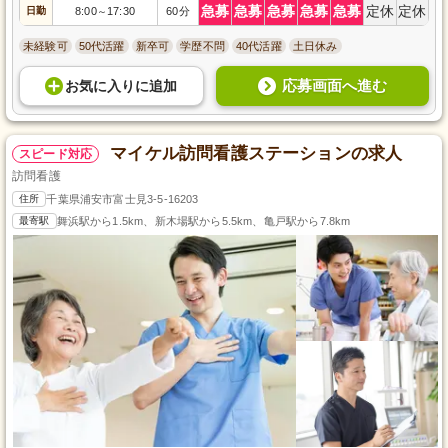
急募
急募
急募
急募
急募
定休
定休
日勤
8:00
17:30
60分
～
未経験可
50代活躍
新卒可
学歴不問
40代活躍
土日休み
応募画面へ進む
お気に入り
に
追加
マイケル訪問看護ステーションの求人
スピード対応
訪問看護
住所
千葉県浦安市富士見3-5-16203
最寄駅
舞浜駅から1.5km、新木場駅から5.5km、亀戸駅から7.8km