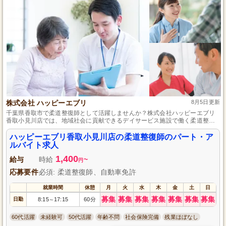
株式会社 ハッピーエブリ
8月5日更新
千葉県香取市で柔道整復師として活躍しませんか？株式会社ハッピーエブリ
香取小見川店では、地域社会に貢献できるデイサービス施設で働く柔道整復
師を募集しています。未経験者も歓迎！柔軟な勤務体系であなたのライフス
タイルにフィット。温かく支え合える職場環境で、利用者様の健康維持と笑
ハッピーエブリ香取小見川店の柔道整復師のパート・ア
顔のために一緒に働きましょう。
ルバイト求人
1,400
給与
時給
~
円
応募要件
必須: 柔道整復師、自動車免許
就業時間
休憩
月
火
水
木
金
土
日
募集
募集
募集
募集
募集
募集
募集
日勤
8:15
17:15
60分
～
60代活躍
未経験可
50代活躍
年齢不問
社会保険完備
残業ほぼなし