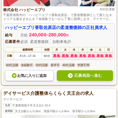
株式会社 ハッピーエブリ
8月5日更新
千葉県香取市の「ハッピーエブリ香取佐原店」で柔道整復師として新たなキ
ャリアを築きませんか？未経験でも一から丁寧に指導します。デイサービス
で利用者様の心身の健康をサポートし、信頼と感謝を得るやりがいある仕事
です。株式会社ハッピーエブリの一員として、利用者様と共に成長し、心温
ハッピーエブリ香取佐原店の柔道整復師の正社員求人
まるサービスを提供するお手伝いをしましょう。
240,000
280,000
給与
月給
~
円
応募要件
必須: 柔道整復師、自動車免許
就業時間
休憩
月
火
水
木
金
土
日
募集
募集
募集
募集
募集
募集
募集
日勤
8:15
17:15
60分
～
60代活躍
未経験可
50代活躍
新卒可
40代活躍
学歴不問
応募画面へ進む
お気に入り
に
追加
デイサービス介護整体らくらく天王台の求人
デイサービス
住所
千葉県我孫子市天王台2-10-4
最寄駅
天王台駅から0.2km、我孫子駅から3.0km、取手駅から3.2km