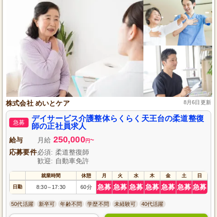
株式会社 めいとケア
8月6日更新
デイサービス介護整体らくらく天王台の柔道整復
急募
師の正社員求人
250,000
給与
月給
~
円
応募要件
必須: 柔道整復師
歓迎: 自動車免許
就業時間
休憩
月
火
水
木
金
土
日
急募
急募
急募
急募
急募
急募
急募
日勤
8:30
17:30
60分
～
50代活躍
新卒可
年齢不問
学歴不問
未経験可
40代活躍