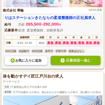
株式会社 華輪
8月5日更新
りはステーションきたならの柔道整復師の正社員求人
265,500
292,000
給与
月給
~
円
応募要件
必須: 柔道整復師、自動車免許
就業時間
休憩
月
火
水
木
金
土
日
募集
募集
募集
募集
募集
募集
募集
日勤
8:15
17:15
60分
～
50代活躍
未経験可
40代活躍
新卒可
学歴不問
残業ほぼなし
応募画面へ進む
お気に入り
に
追加
体を動かすデイ匠江戸川台の求人
デイサービス
住所
千葉県流山市江戸川台東2-259
最寄駅
江戸川台駅から0.3km、流山おおたかの森駅から3.4km、流山駅から5.0km