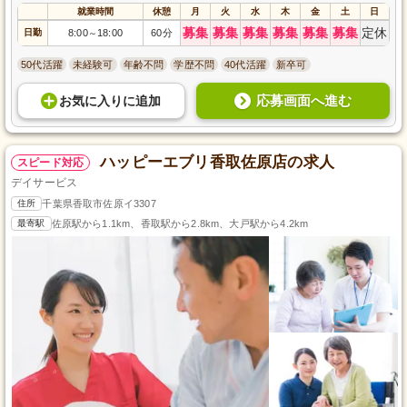
就業時間
休憩
月
火
水
木
金
土
日
募集
募集
募集
募集
募集
募集
定休
日勤
8:00
18:00
60分
～
50代活躍
未経験可
年齢不問
学歴不問
40代活躍
新卒可
応募画面へ進む
お気に入り
に
追加
ハッピーエブリ香取佐原店の求人
スピード対応
デイサービス
住所
千葉県香取市佐原イ3307
最寄駅
佐原駅から1.1km、香取駅から2.8km、大戸駅から4.2km