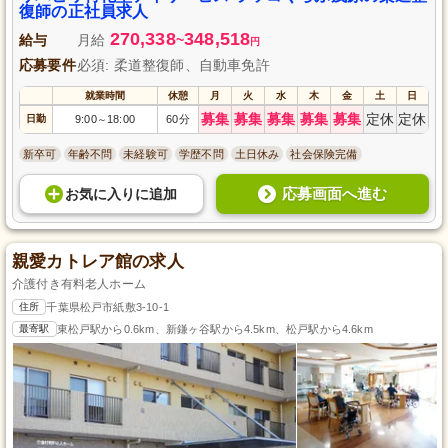
復師の正社員求人
270,338
348,518
給与
月給
~
円
応募要件
必須: 柔道整復師、自動車免許
就業時間
休憩
月
火
水
木
金
土
日
募集
募集
募集
募集
募集
定休
定休
日勤
9:00
18:00
60分
～
新卒可
年齢不問
未経験可
学歴不問
土日休み
社会保険完備
応募画面へ進む
お気に入り
に
追加
親愛カトレア館の求人
介護付き有料老人ホーム
住所
千葉県松戸市紙敷3-10-1
最寄駅
東松戸駅から0.6km、新鎌ヶ谷駅から4.5km、松戸駅から4.6km