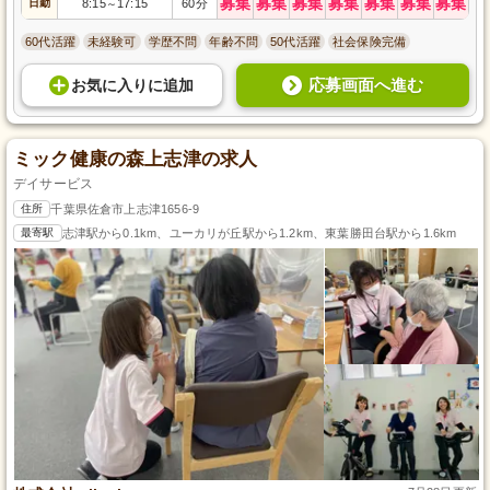
募集
募集
募集
募集
募集
募集
募集
日勤
8:15
17:15
60分
～
60代活躍
未経験可
学歴不問
年齢不問
50代活躍
社会保険完備
応募画面へ進む
お気に入り
に
追加
ミック健康の森上志津の求人
デイサービス
住所
千葉県佐倉市上志津1656-9
最寄駅
志津駅から0.1km、ユーカリが丘駅から1.2km、東葉勝田台駅から1.6km