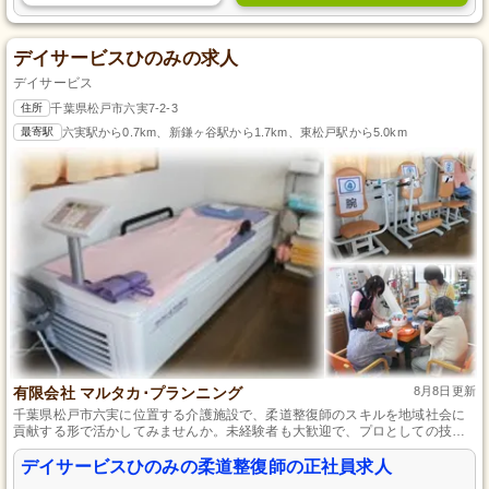
デイサービスひのみの求人
デイサービス
住所
千葉県松戸市六実7-2-3
最寄駅
六実駅から0.7km、新鎌ヶ谷駅から1.7km、東松戸駅から5.0km
有限会社 マルタカ･プランニング
8月8日更新
千葉県松戸市六実に位置する介護施設で、柔道整復師のスキルを地域社会に
貢献する形で活かしてみませんか。未経験者も大歓迎で、プロとしての技術
を身につけながら、利用者さまの健康と生活の質の向上に寄り添えるやりが
いのある仕事です。一人ひとりの「できた！」の瞬間をサポートし、共に成
デイサービスひのみの柔道整復師の正社員求人
長できる環境がここにはあります。