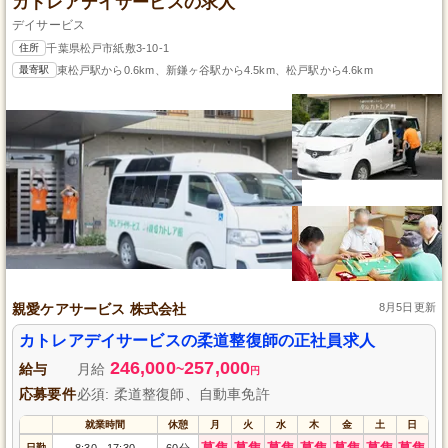
カトレアデイサービスの求人
デイサービス
住所
千葉県松戸市紙敷3-10-1
最寄駅
東松戸駅から0.6km、新鎌ヶ谷駅から4.5km、松戸駅から4.6km
親愛ケアサービス 株式会社
8月5日更新
カトレアデイサービスの柔道整復師の正社員求人
246,000
257,000
給与
月給
~
円
応募要件
必須: 柔道整復師、自動車免許
就業時間
休憩
月
火
水
木
金
土
日
募集
募集
募集
募集
募集
募集
募集
日勤
8:30
17:30
60分