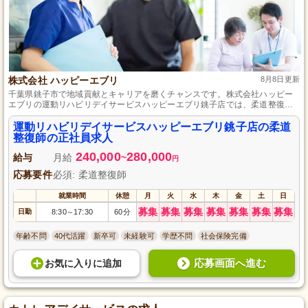
株式会社 ハッピーエブリ
8月8日更新
千葉県銚子市で地域貢献とキャリアを磨くチャンスです。株式会社ハッピー
エブリの運動リハビリデイサービスハッピーエブリ銚子店では、柔道整復師
を正社員として募集しています。施術だけでなく、利用者様の生活をサポー
トし、笑顔に満ちた毎日を支える役割を果たせます。安定した環境の中でス
運動リハビリデイサービスハッピーエブリ銚子店の柔道
キルを磨き、あなたの専門知識を地域社会に生かしませんか？
整復師の正社員求人
240,000
280,000
給与
月給
~
円
応募要件
必須: 柔道整復師
就業時間
休憩
月
火
水
木
金
土
日
募集
募集
募集
募集
募集
募集
募集
日勤
8:30
17:30
60分
～
年齢不問
40代活躍
新卒可
未経験可
学歴不問
社会保険完備
応募画面へ進む
お気に入り
に
追加