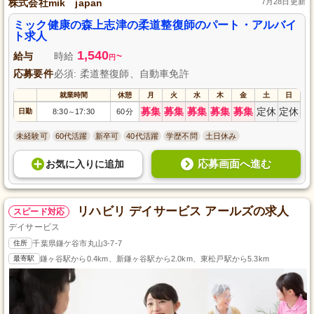
株式会社mik japan
7月28日更新
ミック健康の森上志津の柔道整復師のパート・アルバイ
ト求人
1,540
給与
時給
~
円
応募要件
必須: 柔道整復師、自動車免許
就業時間
休憩
月
火
水
木
金
土
日
募集
募集
募集
募集
募集
定休
定休
日勤
8:30
17:30
60分
～
未経験可
60代活躍
新卒可
40代活躍
学歴不問
土日休み
応募画面へ進む
お気に入り
に
追加
リハビリ デイサービス アールズの求人
スピード対応
デイサービス
住所
千葉県鎌ケ谷市丸山3-7-7
最寄駅
鎌ヶ谷駅から0.4km、新鎌ヶ谷駅から2.0km、東松戸駅から5.3km