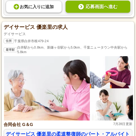
応募画面へ進む
お気に入り
に
追加
デイサービス 優楽里の求人
デイサービス
住所
千葉県白井市根479-24
白井駅から0.8km、新鎌ヶ谷駅から5.0km、千葉ニュータウン中央駅から
最寄駅
5.8km
合同会社 G＆G
7月28日更新
デイサービス 優楽里の柔道整復師のパート・アルバイト