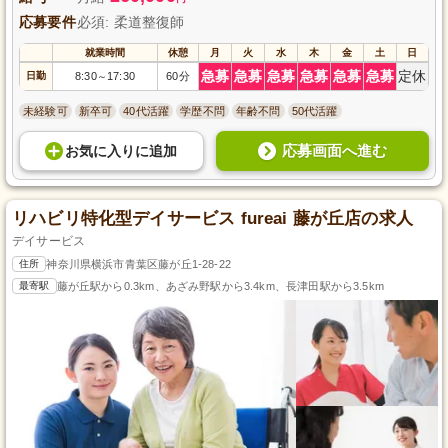
応募要件
必須: 柔道整復師
就業時間
休憩
月
火
水
木
金
土
日
急募
急募
急募
急募
急募
急募
定休
日勤
8:30
17:30
60分
～
未経験可
新卒可
40代活躍
学歴不問
年齢不問
50代活躍
応募画面へ進む
お気に入り
に
追加
リハビリ特化型デイサービス fureai 藤が丘店の求人
デイサービス
住所
神奈川県横浜市青葉区藤が丘1-28-22
最寄駅
藤が丘駅から0.3km、あざみ野駅から3.4km、長津田駅から3.5km