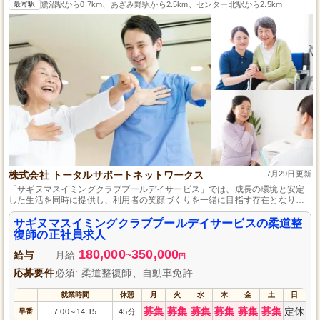
最寄駅
鷺沼駅から0.7km、あざみ野駅から2.5km、センター北駅から2.5km
株式会社 トータルサポートネットワークス
7月29日更新
「サギヌマスイミングクラブプールデイサービス」では、成長の環境と安定
した生活を同時に提供し、利用者の笑顔づくりを一緒に目指す存在となりま
す。
サギヌマスイミングクラブプールデイサービスの柔道整
復師の正社員求人
180,000
350,000
給与
月給
~
円
応募要件
必須: 柔道整復師、自動車免許
就業時間
休憩
月
火
水
木
金
土
日
募集
募集
募集
募集
募集
募集
定休
早番
7:00
14:15
45分
～