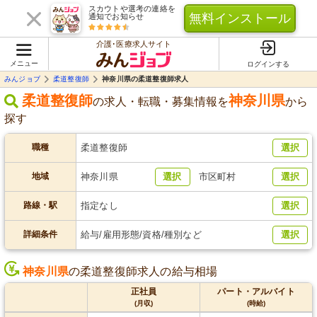
スカウトや選考の連絡を
無料インストール
通知でお知らせ
介護･医療求人サイト
メニュー
ログインする
みんジョブ
柔道整復師
神奈川県の柔道整復師求人
柔道整復師
神奈川県
の求人・転職・募集情報を
から
探す
職種
柔道整復師
選択
地域
神奈川県
選択
市区町村
選択
路線・駅
指定なし
選択
詳細条件
給与/雇用形態/資格/種別など
選択
神奈川県
の柔道整復師求人の給与相場
正社員
パート・アルバイト
(月収)
(時給)