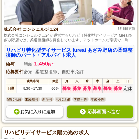
株式会社 コンシェルジュ24
8月6日更新
株式会社コンシェルジュ24が運営するリハビリ特化型デイサービス fureaiあ
ざみ野店では、柔道整復師を募集しています。アットホームな環境で、利用
者様のリハビリテーションをサポートするやりがいのあるお仕事です。パー
ト・アルバイトでの雇用形態で、時間の融通も利きます。経験・資格不問！
リハビリ特化型デイサービス fureai あざみ野店の柔道整
心からのケアを提供できる方、お待ちしております。
復師のパート・アルバイト求人
1,450
給与
時給
~
円
応募要件
必須: 柔道整復師、自動車免許
就業時間
休憩
月
火
水
木
金
土
日
募集
募集
募集
募集
募集
募集
定休
日勤
8:30
17:30
60分
～
50代活躍
未経験可
新卒可
40代活躍
学歴不問
年齢不問
応募画面へ進む
お気に入り
に
追加
リハビリデイサービス陽の光の求人