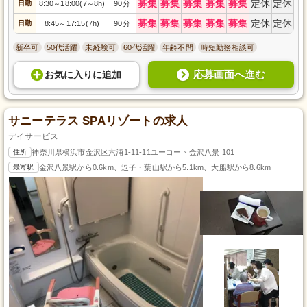
募集
募集
募集
募集
募集
定休
定休
日勤
8:30
18:00(7
8h)
90分
～
～
募集
募集
募集
募集
募集
定休
定休
日勤
8:45
17:15(7h)
90分
～
新卒可
50代活躍
未経験可
60代活躍
年齢不問
時短勤務相談可
応募画面へ進む
お気に入り
に
追加
サニーテラス SPAリゾートの求人
デイサービス
住所
神奈川県横浜市金沢区六浦1-11-11ユーコート金沢八景 101
最寄駅
金沢八景駅から0.6km、逗子・葉山駅から5.1km、大船駅から8.6km