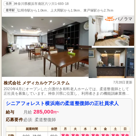
住所
神奈川県横浜市南区六ツ川1-693-18
最寄駅
弘明寺駅から1.0km、上大岡駅から1.9km、東戸塚駅から2.7km
パノラマ
株式会社 メディカルケアシステム
7月28日更新
2020年4月にオープンした介護付き有料老人ホームでは、柔道整復師として
正社員を募集しています。神奈川県に位置し、利用者さまの機能訓練業務を
中心にお任せします。経験は不問で、初めての方でもベテランスタッフの丁
寧な指導のもと、安心してスタートできます。残業少なく、週休2日制でプラ
シニアフォレスト横浜南の柔道整復師の正社員求人
イベートも充実。
285,000
給与
月給
~
円
応募要件
必須: 柔道整復師
就業時間
休憩
月
火
水
木
金
土
日
募集
募集
募集
募集
募集
募集
募集
日勤
9:00
18:00
60分