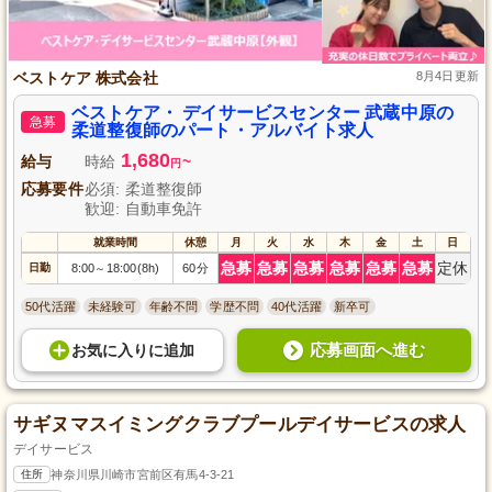
ベストケア 株式会社
8月4日更新
ベストケア・ デイサービスセンター 武蔵中原の
急募
柔道整復師のパート・アルバイト求人
1,680
給与
時給
~
円
応募要件
必須: 柔道整復師
歓迎: 自動車免許
就業時間
休憩
月
火
水
木
金
土
日
急募
急募
急募
急募
急募
急募
定休
日勤
8:00
18:00(8h)
60分
～
50代活躍
未経験可
年齢不問
学歴不問
40代活躍
新卒可
応募画面へ進む
お気に入り
に
追加
サギヌマスイミングクラブプールデイサービスの求人
デイサービス
住所
神奈川県川崎市宮前区有馬4-3-21