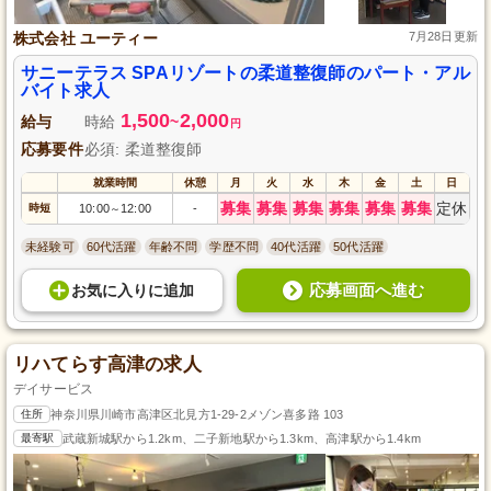
株式会社 ユーティー
7月28日更新
サニーテラス SPAリゾートの柔道整復師のパート・アル
バイト求人
1,500
2,000
給与
時給
~
円
応募要件
必須: 柔道整復師
就業時間
休憩
月
火
水
木
金
土
日
募集
募集
募集
募集
募集
募集
定休
時短
10:00
12:00
-
～
未経験可
60代活躍
年齢不問
学歴不問
40代活躍
50代活躍
応募画面へ進む
お気に入り
に
追加
リハてらす高津の求人
デイサービス
住所
神奈川県川崎市高津区北見方1-29-2メゾン喜多路 103
最寄駅
武蔵新城駅から1.2km、二子新地駅から1.3km、高津駅から1.4km