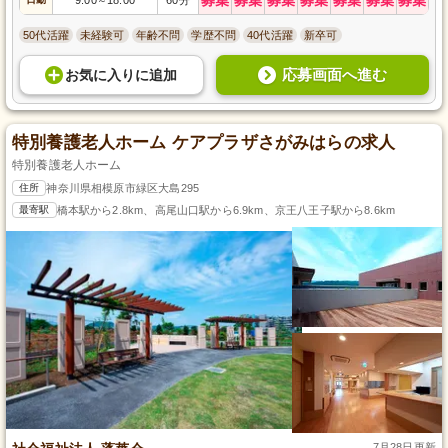
～
50代活躍
未経験可
年齢不問
学歴不問
40代活躍
新卒可
応募画面へ進む
お気に入り
に
追加
特別養護老人ホーム ケアプラザさがみはらの求人
特別養護老人ホーム
住所
神奈川県相模原市緑区大島295
最寄駅
橋本駅から2.8km、高尾山口駅から6.9km、京王八王子駅から8.6km
7月28日更新