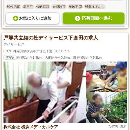
50代活躍
新卒可
40代活躍
未経験可
年齢不問
残業ほぼなし
応募画面へ進む
お気に入り
に
追加
戸塚共立結の杜デイサービス下倉田の求人
デイサービス
住所
神奈川県横浜市戸塚区下倉田町1157-1
最寄駅
戸塚駅から1.9km、大船駅から3.6km、東戸塚駅から5.2km
株式会社 横浜メディカルケア
7月28日更新