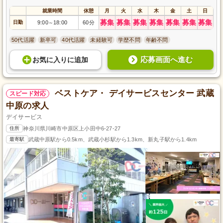
就業時間
休憩
月
火
水
木
金
土
日
募集
募集
募集
募集
募集
募集
募集
日勤
9:00
18:00
60分
～
50代活躍
新卒可
40代活躍
未経験可
学歴不問
年齢不問
応募画面へ進む
お気に入り
に
追加
ベストケア・ デイサービスセンター 武蔵
スピード対応
中原の求人
デイサービス
住所
神奈川県川崎市中原区上小田中6-27-27
最寄駅
武蔵中原駅から0.5km、武蔵小杉駅から1.3km、新丸子駅から1.4km