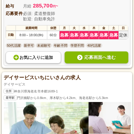
285,700
給与
月給
~
円
応募要件
必須: 柔道整復師
歓迎: 自動車免許
就業時間
休憩
月
火
水
木
金
土
日
急募
急募
急募
急募
急募
急募
定休
日勤
8:00
18:00(8h)
60分
～
50代活躍
新卒可
未経験可
年齢不問
学歴不問
40代活躍
応募画面へ進む
お気に入り
に
追加
デイサービスいちにいさんの求人
デイサービス
住所
神奈川県海老名市本郷1689-1
最寄駅
門沢橋駅から0.8km、厚木駅から4.2km、海老名駅から5.3km