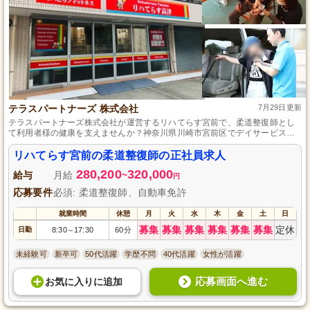
テラスパートナーズ 株式会社
7月29日更新
テラスパートナーズ株式会社が運営するリハてらす宮前で、柔道整復師とし
て利用者様の健康を支えませんか？神奈川県川崎市宮前区でデイサービス施
設として活動し、業務を通じて成長できる環境がここにあります。未経験で
も歓迎し、熱意を持つ方に最適な職場です。正社員としての安定とキャリア
リハてらす宮前の柔道整復師の正社員求人
アップを目指しながら、チームワークを大切にした温かな職場で一緒に働き
280,200
320,000
ましょう。
給与
月給
~
円
応募要件
必須: 柔道整復師、自動車免許
就業時間
休憩
月
火
水
木
金
土
日
募集
募集
募集
募集
募集
募集
定休
日勤
8:30
17:30
60分
～
未経験可
新卒可
50代活躍
学歴不問
40代活躍
女性が活躍
応募画面へ進む
お気に入り
に
追加