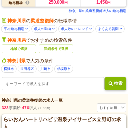
250,000
1,450
円
円
給与相場
神奈川県の柔道整復師求人の給与相場
神奈川県
の
柔道整復師
の転職事情
平均給与相場
求人の動向
求人数のトレンド
よくある質問
神奈川県
でおすすめの検索条件
地域で選択
詳細条件で選択
神奈川県
で人気の条件
横浜市
世田谷区
川崎市
相模原市
検索
神奈川県
の
柔道整復師
の求人一覧
323
事業所
476
求人
おすすめ順
(1~30件)
らいおんハートリハビリ温泉デイサービス立野町の求
人