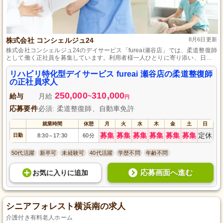
株式会社 コンシェルジュ24
8月6日更新
株式会社コンシェルジュ24のデイサービス「fureai瀬谷店」では、柔道整復師
として働く正社員を募集しています。利用者様一人ひとりに寄り添い、日常
生活をサポートするこの職場で、あなたのスキルを発揮しませんか？デイサ
ービスの経験がない方も大歓迎！専門的な資格を活かして、私たちと一緒に
リハビリ特化型デイサービス fureai 瀬谷店の柔道整復師
心温まるサービスを提供しましょう。ご応募お待ちしております。
の正社員求人
250,000
310,000
給与
月給
~
円
応募要件
必須: 柔道整復師、自動車免許
就業時間
休憩
月
火
水
木
金
土
日
募集
募集
募集
募集
募集
募集
定休
日勤
8:30
17:30
60分
～
50代活躍
新卒可
未経験可
40代活躍
学歴不問
年齢不問
応募画面へ進む
お気に入り
に
追加
シニアフォレスト横浜南の求人
介護付き有料老人ホーム