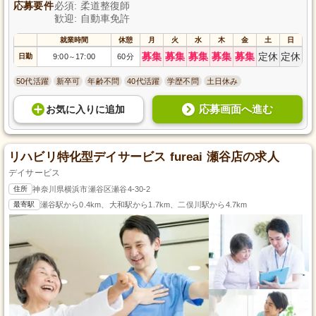
応募要件
必須: 柔道整復師
歓迎: 自動車免許
就業時間
休憩
月
火
水
木
金
土
日
募集
募集
募集
募集
募集
定休
定休
日勤
9:00
17:00
60分
～
50代活躍
新卒可
年齢不問
40代活躍
学歴不問
土日休み
応募画面へ進む
お気に入り
に
追加
リハビリ特化型デイサービス fureai 瀬谷店の求人
デイサービス
住所
神奈川県横浜市瀬谷区瀬谷4-30-2
最寄駅
瀬谷駅から0.4km、大和駅から1.7km、二俣川駅から4.7km