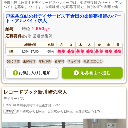
神奈川県に位置するデイサービスセンターでは、柔道整復師のパート・アル
バイトを募集しています。未経験者でも応募可能で、特別休暇の利用や食事
補助、診療費補助を提供し、スタッフが安心して働ける環境を整えていま
す。運動指導とリハビリテーションを通じ、地域の方々の生活をサポートす
戸塚共立結の杜デイサービス下倉田の柔道整復師のパー
るやりがいのある仕事です。
ト・アルバイト求人
1,650
給与
時給
~
円
応募要件
必須: 柔道整復師
就業時間
休憩
月
火
水
木
金
土
日
募集
募集
募集
募集
募集
募集
募集
日勤
9:30
17:00
60分
～
50代活躍
未経験可
年齢不問
新卒可
学歴不問
残業ほぼなし
応募画面へ進む
お気に入り
に
追加
レコードブック新川崎の求人
デイサービス
住所
神奈川県川崎市幸区南加瀬5-23-1
最寄駅
新川崎駅から1.6km、日吉駅から1.8km、元住吉駅から2.7km