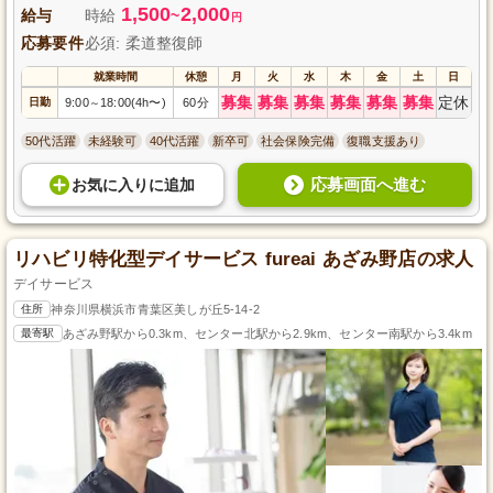
1,500
2,000
給与
時給
~
円
応募要件
必須: 柔道整復師
就業時間
休憩
月
火
水
木
金
土
日
募集
募集
募集
募集
募集
募集
定休
日勤
9:00
18:00(4h〜)
60分
～
50代活躍
未経験可
40代活躍
新卒可
社会保険完備
復職支援あり
応募画面へ進む
お気に入り
に
追加
リハビリ特化型デイサービス fureai あざみ野店の求人
デイサービス
住所
神奈川県横浜市青葉区美しが丘5-14-2
最寄駅
あざみ野駅から0.3km、センター北駅から2.9km、センター南駅から3.4km