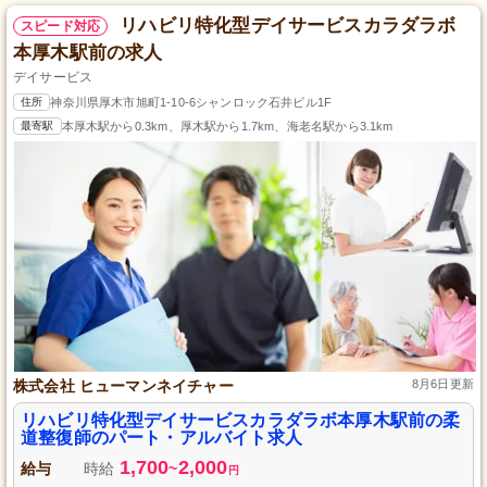
リハビリ特化型デイサービスカラダラボ
スピード対応
本厚木駅前の求人
デイサービス
住所
神奈川県厚木市旭町1-10-6シャンロック石井ビル1F
最寄駅
本厚木駅から0.3km、厚木駅から1.7km、海老名駅から3.1km
株式会社 ヒューマンネイチャー
8月6日更新
リハビリ特化型デイサービスカラダラボ本厚木駅前の柔
道整復師のパート・アルバイト求人
1,700
2,000
給与
時給
~
円