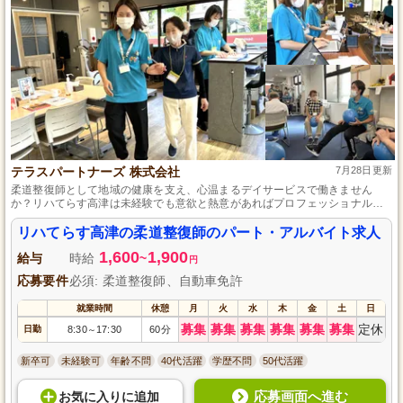
テラスパートナーズ 株式会社
7月28日更新
柔道整復師として地域の健康を支え、心温まるデイサービスで働きません
か？リハてらす高津は未経験でも意欲と熱意があればプロフェッショナルに
なれる環境を提供します。神奈川県川崎市高津区に位置し、利用者様の日常
生活の質向上を目指しています。温かい人間関係の中で、利用者様とともに
リハてらす高津の柔道整復師のパート・アルバイト求人
成長できる喜びを感じてみませんか？
1,600
1,900
給与
時給
~
円
応募要件
必須: 柔道整復師、自動車免許
就業時間
休憩
月
火
水
木
金
土
日
募集
募集
募集
募集
募集
募集
定休
日勤
8:30
17:30
60分
～
新卒可
未経験可
年齢不問
40代活躍
学歴不問
50代活躍
応募画面へ進む
お気に入り
に
追加