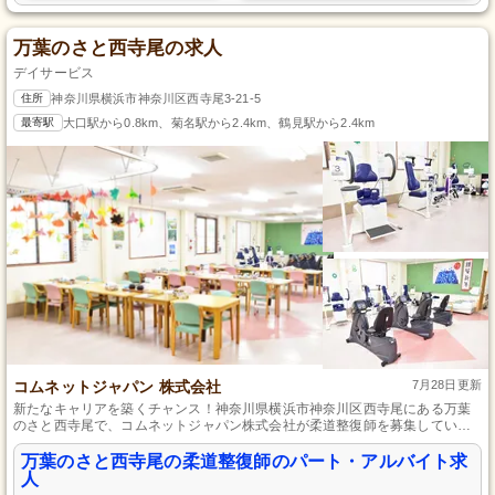
万葉のさと西寺尾の求人
デイサービス
住所
神奈川県横浜市神奈川区西寺尾3-21-5
最寄駅
大口駅から0.8km、菊名駅から2.4km、鶴見駅から2.4km
コムネットジャパン 株式会社
7月28日更新
新たなキャリアを築くチャンス！神奈川県横浜市神奈川区西寺尾にある万葉
のさと西寺尾で、コムネットジャパン株式会社が柔道整復師を募集していま
す。未経験でも充実したトレーニングとサポートがあるので安心。パート・
アルバイトで柔軟な勤務体系を提供し、プライベートとのバランスも考慮し
万葉のさと西寺尾の柔道整復師のパート・アルバイト求
ます。利用者様への寄り添ったケアで、地域社会に貢献したい方をお待ちし
人
ています。興味のある方はぜひご応募ください！