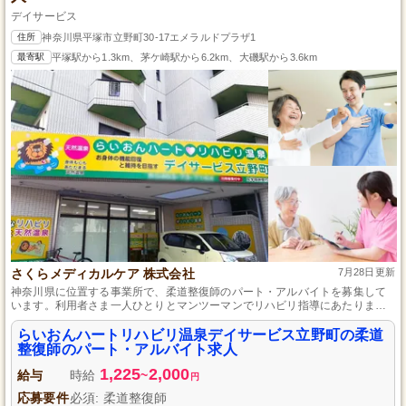
デイサービス
住所
神奈川県平塚市立野町30-17エメラルドプラザ1
最寄駅
平塚駅から1.3km、茅ケ崎駅から6.2km、大磯駅から3.6km
さくらメディカルケア 株式会社
7月28日更新
神奈川県に位置する事業所で、柔道整復師のパート・アルバイトを募集して
います。利用者さま一人ひとりとマンツーマンでリハビリ指導にあたりま
す。未経験者でも歓迎し、土日休みで働きやすい環境を整えています。機能
訓練指導業務を通して、自立支援を目指すやりがいのあるお仕事です。
らいおんハートリハビリ温泉デイサービス立野町の柔道
整復師のパート・アルバイト求人
1,225
2,000
給与
時給
~
円
応募要件
必須: 柔道整復師