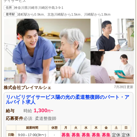
デイサービス
住所
神奈川県川崎市川崎区中島3-9-1
最寄駅
港町駅から0.9km、京急川崎駅から1.5km、川崎駅から1.8km
株式会社ブレイマルシェ
7月28日更新
リハビリデイサービス陽の光の柔道整復師のパート・ア
ルバイト求人
1,300
給与
時給
~
円
応募要件
必須: 柔道整復師
就業時間
休憩
月
火
水
木
金
土
日
募集
募集
募集
募集
募集
定休
定休
日勤
9:00
17:00(3h〜)
-
～