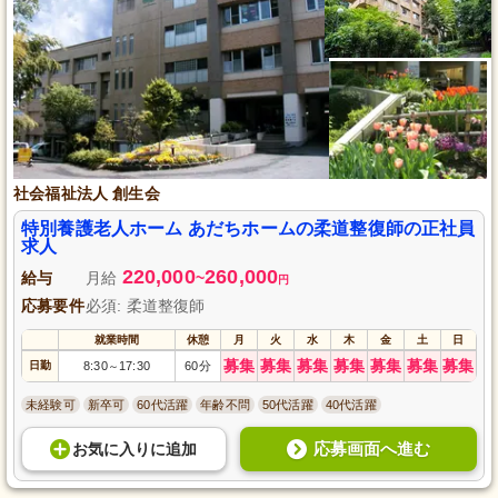
社会福祉法人 創生会
特別養護老人ホーム あだちホームの柔道整復師の正社員
求人
220,000
260,000
給与
月給
~
円
応募要件
必須: 柔道整復師
就業時間
休憩
月
火
水
木
金
土
日
募集
募集
募集
募集
募集
募集
募集
日勤
8:30
17:30
60分
～
未経験可
新卒可
60代活躍
年齢不問
50代活躍
40代活躍
応募画面へ進む
お気に入り
に
追加