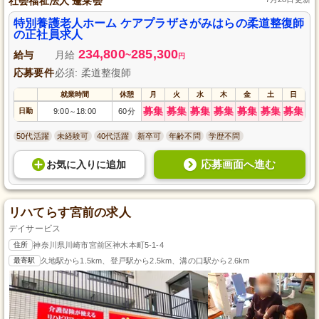
社会福祉法人 蓬莱会
特別養護老人ホーム ケアプラザさがみはらの柔道整復師
の正社員求人
234,800
285,300
給与
月給
~
円
応募要件
必須: 柔道整復師
就業時間
休憩
月
火
水
木
金
土
日
募集
募集
募集
募集
募集
募集
募集
日勤
9:00
18:00
60分
～
50代活躍
未経験可
40代活躍
新卒可
年齢不問
学歴不問
応募画面へ進む
お気に入り
に
追加
リハてらす宮前の求人
デイサービス
住所
神奈川県川崎市宮前区神木本町5-1-4
最寄駅
久地駅から1.5km、登戸駅から2.5km、溝の口駅から2.6km