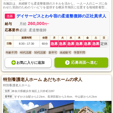
当施設は、未経験でも柔道整復師のスキルを活かし、一人一人のニーズに合
わせた笑顔のためのリハビリを提供する横浜市旭区に位置する地域密着型デ
イサービスです。
デイサービスとわ今宿の柔道整復師の正社員求人
急募
260,000
給与
月給
~
円
応募要件
必須: 柔道整復師
就業時間
休憩
月
火
水
木
金
土
日
急募
急募
急募
急募
急募
急募
定休
日勤
8:30
17:30
60分
～
年齢不問
40代活躍
50代活躍
新卒可
未経験可
学歴不問
応募画面へ進む
お気に入り
に
追加
特別養護老人ホーム あだちホームの求人
特別養護老人ホーム
住所
神奈川県横浜市旭区上川井町2287
最寄駅
すずかけ台駅から2.2km、長津田駅から3.4km、中山駅から4.2km