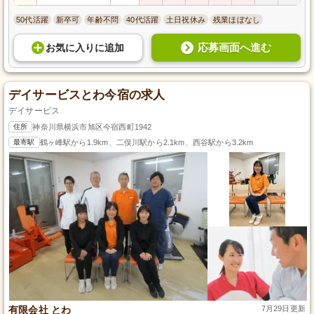
50代活躍
新卒可
年齢不問
40代活躍
土日祝休み
残業ほぼなし
応募画面へ進む
お気に入り
に
追加
デイサービスとわ今宿の求人
デイサービス
住所
神奈川県横浜市旭区今宿西町1942
最寄駅
鶴ヶ峰駅から1.9km、二俣川駅から2.1km、西谷駅から3.2km
有限会社 とわ
7月29日更新