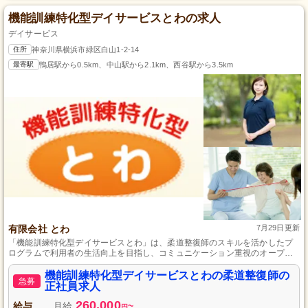
機能訓練特化型デイサービスとわの求人
デイサービス
住所
神奈川県横浜市緑区白山1-2-14
最寄駅
鴨居駅から0.5km、中山駅から2.1km、西谷駅から3.5km
有限会社 とわ
7月29日更新
「機能訓練特化型デイサービスとわ」は、柔道整復師のスキルを活かしたプ
ログラムで利用者の生活向上を目指し、コミュニケーション重視のオープン
な環境でサービス提供、無料駐車場も完備です。
機能訓練特化型デイサービスとわの柔道整復師の
急募
正社員求人
260,000
給与
月給
~
円