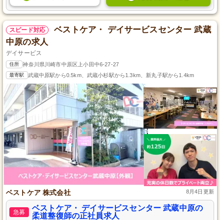
ベストケア・ デイサービスセンター 武蔵
スピード対応
中原の求人
デイサービス
住所
神奈川県川崎市中原区上小田中6-27-27
最寄駅
武蔵中原駅から0.5km、武蔵小杉駅から1.3km、新丸子駅から1.4km
ベストケア 株式会社
8月4日更新
ベストケア・ デイサービスセンター 武蔵中原の
急募
柔道整復師の正社員求人