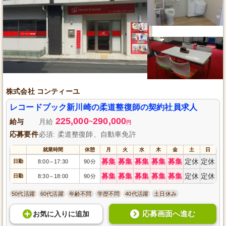
株式会社 コンティーユ
レコードブック新川崎の柔道整復師の契約社員求人
225,000
290,000
給与
月給
~
円
応募要件
必須: 柔道整復師、自動車免許
就業時間
休憩
月
火
水
木
金
土
日
募集
募集
募集
募集
募集
定休
定休
日勤
8:00
17:30
90分
～
募集
募集
募集
募集
募集
定休
定休
日勤
8:30
18:00
90分
～
50代活躍
60代活躍
年齢不問
学歴不問
40代活躍
土日休み
応募画面へ進む
お気に入り
に
追加