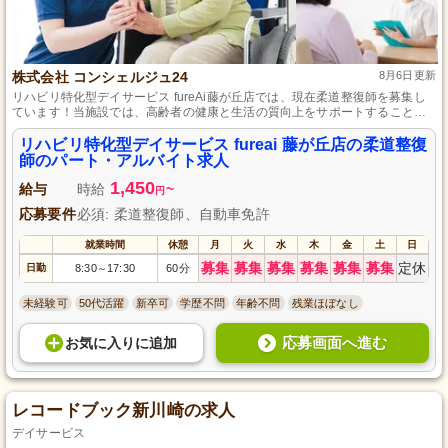
株式会社 コンシェルジュ24
8月6日更新
リハビリ特化型デイサービス fureAi藤が丘店では、現在柔道整復師を募集し
ています！当施設では、高齢者の健康と生活の質向上をサポートすることに
重点を置いています。パート・アルバイトの方も働きやすい環境を整えてお
りますので、ぜひ一緒に働きませんか？資格を活かして地域医療を支える仕
リハビリ特化型デイサービス fureai 藤が丘店の柔道整復
事に挑戦しましょう。あなたのご応募をお待ちしております！
師のパート・アルバイト求人
1,450
給与
時給
~
円
応募要件
必須: 柔道整復師、自動車免許
就業時間
休憩
月
火
水
木
金
土
日
募集
募集
募集
募集
募集
募集
定休
日勤
8:30
17:30
60分
～
未経験可
50代活躍
新卒可
学歴不問
年齢不問
残業ほぼなし
応募画面へ進む
お気に入り
に
追加
レコードブック新川崎の求人
デイサービス