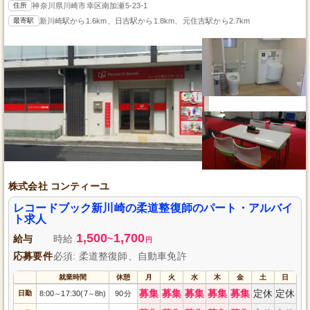
住所
神奈川県川崎市幸区南加瀬5-23-1
最寄駅
新川崎駅から1.6km、日吉駅から1.8km、元住吉駅から2.7km
株式会社 コンティーユ
レコードブック新川崎の柔道整復師のパート・アルバイ
ト求人
1,500
1,700
給与
時給
~
円
応募要件
必須: 柔道整復師、自動車免許
就業時間
休憩
月
火
水
木
金
土
日
募集
募集
募集
募集
募集
定休
定休
日勤
8:00
17:30(7
8h)
90分
～
～