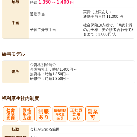
1,350
1,400
給与
時給
〜
円
あり
実費（上限あり）
通勤手当
通勤手当月額 11,300 円
手当
社会保険加入者で、18歳未満
子育て介護手当
のお子様・要介護者合わせて3
名まで：3,000円/人
給与モデル
◇資格別給与◇
介護福祉士：時給1,400円～
備考
無資格：時給1,350円～
研修中：時給1,350円～
福利厚生
社内制度
社
資格取得支援
扶養控除内考
正社員登用あ
転勤
会社が定める範囲
会保険完備
あり
慮あり
り