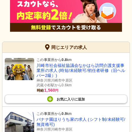
同じエリアの求人
この事業所から
0.8
km
川崎市社会福祉協議会なかはら訪問介護支援事
業所の求人 (時短/未経験可/初任者研修（旧ヘル
パー2級）)
神奈川県川崎市中原区
武蔵小杉駅から0.6km
1,560
時給
円
お気に入り
に
追加
この事業所から
0.9
km
バナナ園ほりうち家の求人 (シフト制/未経験可/
無資格可)
神奈川県川崎市中原区