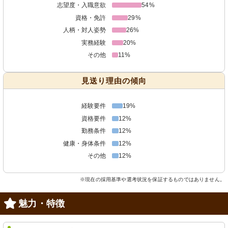
志望度・入職意欲
54%
資格・免許
29%
人柄・対人姿勢
26%
実務経験
20%
その他
11%
見送り理由の傾向
経験要件
19%
資格要件
12%
勤務条件
12%
健康・身体条件
12%
その他
12%
※現在の採用基準や選考状況を保証するものではありません。
魅力・特徴