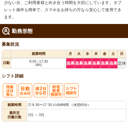
少ない分、ご利用者様と向き合う時間を大切にしています。タブ
レット操作も簡単で、スマホをお持ちの方なら安心して使用でき
ます。
勤務形態
募集状況
就業時間
月
火
水
木
金
土
日
8:30
17:30
～
日勤
急募
急募
急募
急募
急募
急募
定休
(8h)
シフト詳細
残
週
時短勤務相談
シ
就業時間
① 8:30〜17:30 の内8時間 （休憩60分）
業ほぼなし
2日から可
可
フト相談可
週所定
2日 ～ 3日
労働日数