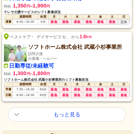
1,350
1,900
時給
円
円
〜
テレサ介護サービスのシフト募集状況
就業時間
休憩
月
火
水
木
金
土
日
遅番
8:00
～
20:00
0
分
募集
募集
募集
募集
募集
募集
定休
1.6
ベストケア・ デイサービスセ... から
km
ソフトホーム株式会社 武蔵小杉事業所
訪問介護
介護職・ヘルパー
日勤専従/未経験可
1,300
1,800
時給
円
円
〜
ソフトホーム株式会社 武蔵小杉事業所のシフト募集状況
就業時間
休憩
月
火
水
木
金
土
日
早番
7:30
～
16:30
60
分
募集
募集
募集
募集
募集
募集
募集
日勤
9:00
～
18:00
60
分
募集
募集
募集
募集
募集
募集
募集
もっと見る