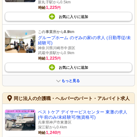
新丸子駅から0.5km
1,225
時給
円
お気に入り
に
追加
この事業所から
0.9
km
グループホーム のぞみの家iの求人 (日勤専従/未
経験可)
神奈川県川崎市中原区
武蔵中原駅から0.9km
1,225
時給
円
お気に入り
に
追加
もっと見る
同じ法人の介護職・ヘルパーのパート・アルバイト求人
ベストケア デイサービスセンター 東灘の求人
(午前のみ/未経験可/無資格可)
兵庫県神戸市東灘区
深江駅から0.4km
1,240
時給
円