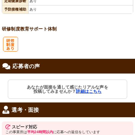
定期健康診断
あり
予防接種補助
あり
研修制度
教育
サポート体制
研
応募者の声
修制度あり
あなたが面接を通して感じたリアルな声を
投稿してみませんか？
詳細はこちら
選考・面接
スピード対応
この事業所は
平均24時間以内
に応募への返信をしています