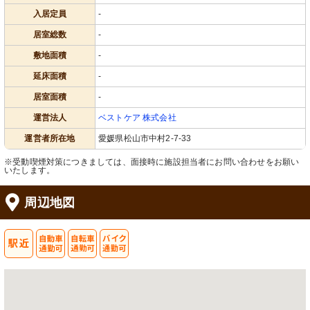
入居定員
-
居室総数
-
敷地面積
-
延床面積
-
居室面積
-
運営法人
ベストケア 株式会社
運営者所在地
愛媛県松山市中村2-7-33
※受動喫煙対策につきましては、面接時に施設担当者にお問い合わせをお願い
いたします。
周辺地図