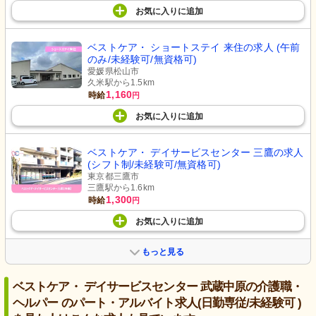
お気に入り
に
追加
ベストケア・ ショートステイ 来住の求人 (午前
のみ/未経験可/無資格可)
愛媛県松山市
久米駅から1.5km
1,160
時給
円
お気に入り
に
追加
ベストケア・ デイサービスセンター 三鷹の求人
(シフト制/未経験可/無資格可)
東京都三鷹市
三鷹駅から1.6km
1,300
時給
円
お気に入り
に
追加
もっと見る
ベストケア・ デイサービスセンター 武蔵中原の介護職・
ヘルパー のパート・アルバイト求人(日勤専従/未経験可 )