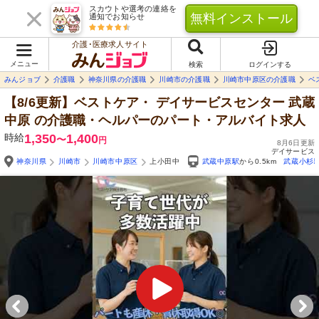
スカウトや選考の連絡を
無料インストール
通知でお知らせ
介護･医療求人サイト
メニュー
検索
ログインする
みんジョブ
介護職
神奈川県の介護職
川崎市の介護職
川崎市中原区の介護職
ベ
【8/6更新】ベストケア・ デイサービスセンター 武蔵
中原
の介護職・ヘルパーのパート・アルバイト求人
時給
1,350
1,400
〜
円
8月6日更新
デイサービス
神奈川県
川崎市
川崎市中原区
上小田中
武蔵中原駅
から0.5km
武蔵小杉