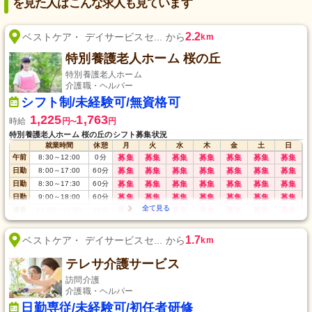
を見た人はこんな求人も見ています
2.2
ベストケア・ デイサービスセ... から
km
特別養護老人ホーム 桜の丘
特別養護老人ホーム
介護職・ヘルパー
シフト制/未経験可/無資格可
1,225
1,763
時給
円
円
〜
特別養護老人ホーム 桜の丘のシフト募集状況
就業時間
休憩
月
火
水
木
金
土
日
午前
8:30
～
12:00
0
分
募集
募集
募集
募集
募集
募集
募集
日勤
8:00
～
17:00
60
分
募集
募集
募集
募集
募集
募集
募集
日勤
8:30
～
17:30
60
分
募集
募集
募集
募集
募集
募集
募集
日勤
9:00
～
18:00
60
分
募集
募集
募集
募集
募集
募集
募集
遅番
12:00
～
21:00
60
分
募集
募集
募集
募集
募集
募集
募集
時短
13:00
～
15:00
0
分
募集
募集
募集
募集
募集
募集
募集
1.7
ベストケア・ デイサービスセ... から
km
テレサ介護サービス
訪問介護
介護職・ヘルパー
日勤専従/未経験可/初任者研修