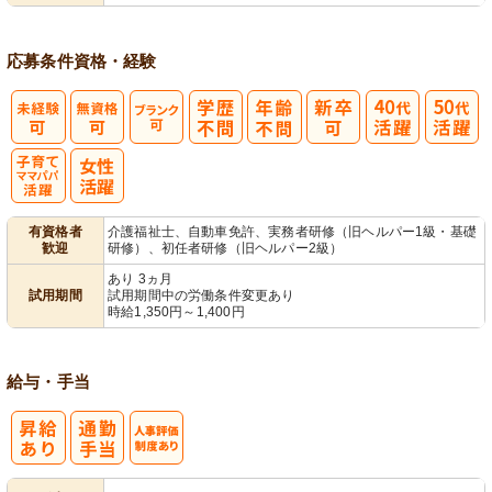
応募条件
資格・経験
子育てママパ
有資格者
介護福祉士、自動車免許、実務者研修（旧ヘルパー1級・基礎
歓迎
研修）、初任者研修（旧ヘルパー2級）
パ活躍
あり 3ヵ月
試用期間
試用期間中の労働条件変更あり
時給1,350円～1,400円
給与・手当
人事評価制度