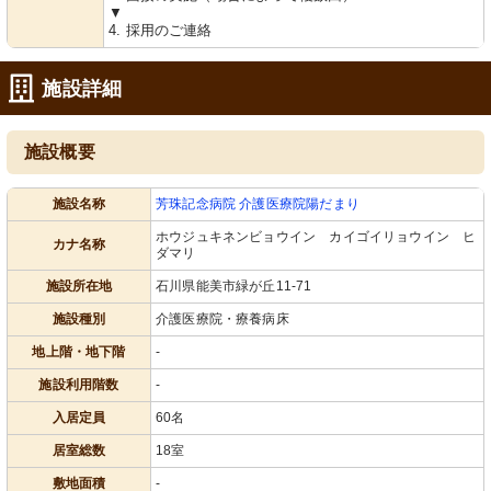
▼
4. 採用のご連絡
施設詳細
施設概要
施設名称
芳珠記念病院 介護医療院陽だまり
ホウジュキネンビョウイン カイゴイリョウイン ヒ
カナ名称
ダマリ
施設所在地
石川県能美市緑が丘11-71
施設種別
介護医療院・療養病床
地上階・地下階
-
施設利用階数
-
入居定員
60名
居室総数
18室
敷地面積
-