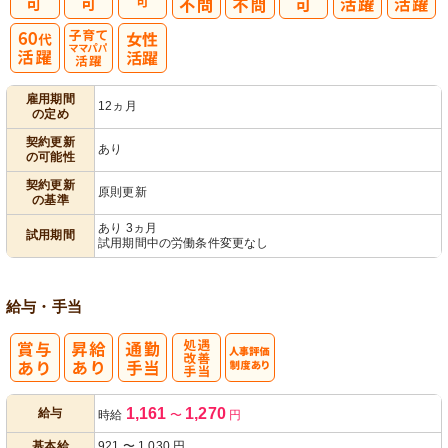
子育てママパ
雇用期間
12ヵ月
の定め
パ活躍
契約更新
あり
の可能性
契約更新
原則更新
の基準
あり 3ヵ月
試用期間
試用期間中の労働条件変更なし
給与・手当
処
人事評価制度
1,161
1,270
給与
時給
〜
円
遇改善手当
あり
基本給
921
〜
1,030
円