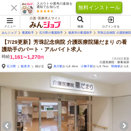
スカウトや選考の連絡を
無料インストール
通知でお知らせ
介護･医療求人サイト
メニュー
検索
ログインする
みんジョブ
看護助手
石川県の看護助手
能美市の看護助手
芳珠記念病院 介護医療
【7/29更新】芳珠記念病院 介護医療院陽だまり
の看
護助手のパート・アルバイト求人
時給
1,161
1,270
〜
円
7月29日更新
介護医療院・療養病床
石川県
能美市
緑が丘
美川駅
から6.4km
小舞子駅
から6.7km
明峰駅
から6.