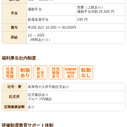
実費（上限あり）
通勤手当
通勤手当月額 26,500 円
手当
処遇改善手当
240 円
賞与
年2回 合計 10,000 〜 30,000円
10 ～ 20円
昇給
（時間あたり）
福利厚生
社内制度
社
寮・
託
扶養控除内考
社宅・寮
単身用の入所可能住宅あり
会保険完備
社宅あり
児施設あり
慮あり
託児施設あり
託児所
グループ内施設
定期健康診断
あり
研修制度
教育
サポート体制