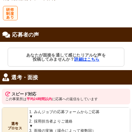
研
応募者の声
修制度あり
あなたが面接を通して感じたリアルな声を
投稿してみませんか？
詳細はこちら
選考・面接
スピード対応
この事業所は
平均24時間以内
に応募への返信をしています
1. みんジョブの応募フォームからご応募
▼
2. 採用担当者よりご連絡
選考
▼
プロセス
3. 面接の実施（場合によって複数回）