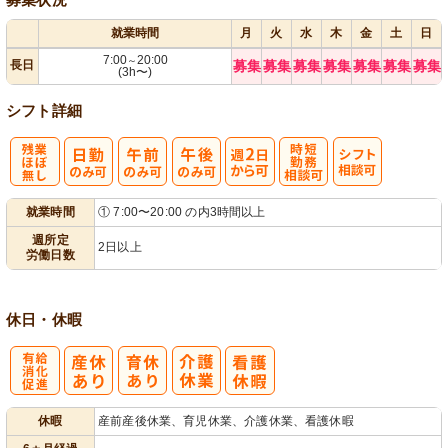
就業時間
月
火
水
木
金
土
日
7:00
20:00
～
長日
募集
募集
募集
募集
募集
募集
募集
(3h〜)
シフト詳細
残
週
時短勤務相談
シ
就業時間
① 7:00〜20:00 の内3時間以上
業ほぼなし
2日から可
可
フト相談可
週所定
2日以上
労働日数
休日・休暇
有
休暇
産前産後休業、育児休業、介護休業、看護休暇
給消化促進