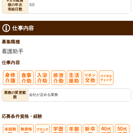
6ヵ月経過
後の年次
3日
有給日数
仕事内容
募集職種
看護助手
仕事内容
バイタルチェ
業務の変更範
会社が定める業務
囲
ック
応募条件
資格・経験