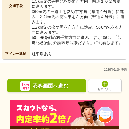
1.3km先の寺井北を斜め左方向（県道１０２号線）
交通手段
に進みます。
360m先の三道山を斜め右方向（県道４号線）に進
み、2.2km先の徳久東を右方向（県道４号線）に進
みます。
1.2km先の松が岡を左方向に進み、580m先を右方
向に進みます。
59m先を斜め右手前方向に進み、すぐ進むと「芳
珠記念病院 介護医療院陽だまり」に到着します。
マイカー通勤
駐車場あり
2026/07/29 更新
応募画面
進む
へ
お気に入り