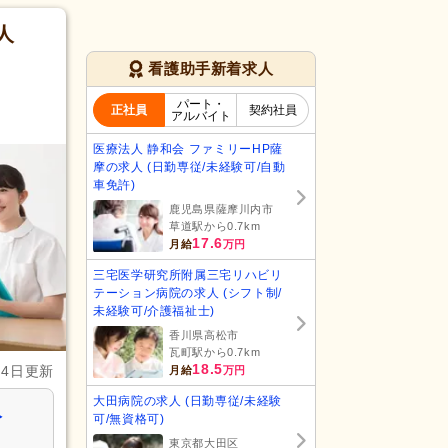
人
看護助手新着求人
パート・
正社員
契約社員
アルバイト
医療法人 静和会 ファミリーHP薩
摩の求人 (日勤専従/未経験可/自動
車免許)
鹿児島県薩摩川内市
草道駅から0.7km
17.6
月給
万円
三宅医学研究所附属三宅リハビリ
テーション病院の求人 (シフト制/
未経験可/介護福祉士)
香川県高松市
瓦町駅から0.7km
18.5
月4日更新
月給
万円
大田病院の求人 (日勤専従/未経験
人
可/無資格可)
東京都大田区