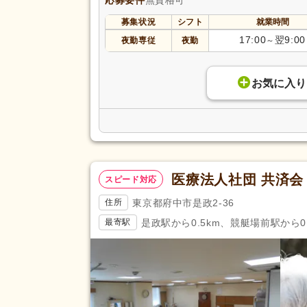
再雇用制度あり
(3,198)
募集状況
シフト
就業時間
駅近
(2,358)
17:00
翌9:00
夜勤専従
夜勤
～
アクセス
バイク通勤可
(199)
お気に入り
医療法人社団 共済会
スピード対応
東京都府中市是政2-36
住所
是政駅から0.5km、競艇場前駅から0.
最寄駅