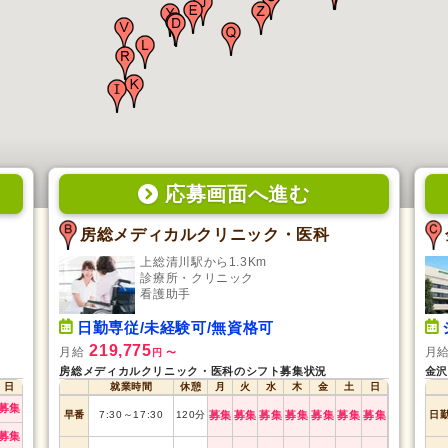
応募画面
へ
進む
房総メディカルクリニック・医科
上総清川駅から1.3Km
診療所・クリニック
看護助手
日勤専従/未経験可/無資格可
219,775
月給
月
円
〜
房総メディカルクリニック・医科のシフト募集状況
金沢
日
就業時間
休憩
月
火
水
木
金
土
日
募集
早番
7:30
～
17:30
120
分
募集
募集
募集
募集
募集
募集
募集
日
募集