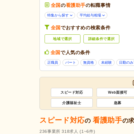
代替医療・リラクゼーション
(1
全国
の
看護助手
の転職事情
未経験可
(6,378)
特集から探す
平均給与相場
ブランク可
(5,546)
全国
でおすすめの検索条件
学生可
(207)
地域で選択
詳細条件で選択
40代活躍
(5,536)
応募条件・こ
介護ロボット導入済み
(5)
だわり
全国
で人気の条件
Web面接可
(267)
正職員
パート
無資格
未経験
日勤のみ
掲載3日以内
(158)
掲載30日以内
(2,392)
急募
(55)
スピード対応
Web面接可
残業ほぼなし
(8,617)
介護福祉士
夜勤のみ可
(265)
急募
勤務形態
時短勤務相談可
(390)
スピード対応
看護助手
の
の
週3日から可
(440)
即日勤務可
(473)
236
事業所
318
求人
(1~6件)