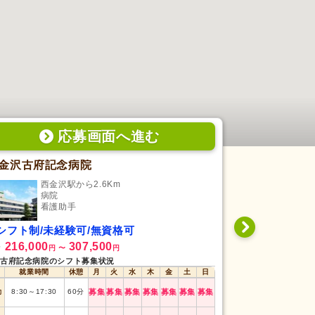
応募画面
へ
進む
金沢古府記念病院
鈴木病院
西金沢駅から2.6Km
今治
病院
病
看護助手
看
シフト制/未経験可/無資格可
日勤専従/未
216,000
307,500
175,000
給
月給
円
〜
円
円
古府記念病院のシフト募集状況
鈴木病院のシフト募
就業時間
休憩
月
火
水
木
金
土
日
就業時間
早番
7:00
～
15:00
勤
8:30
～
17:30
60
分
募集
募集
募集
募集
募集
募集
募集
日勤
9:00
～
17:00