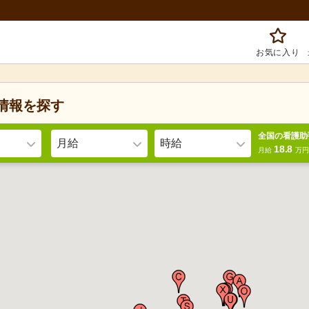
お気に入り
情報を
探す
全国の看護助
月給
時給
18.8
月給
万