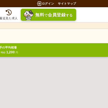
ログイン
サイトマップ
無料
会員登録
で
する
最近見た求人
手の平均相場
1,200
円
時給
円