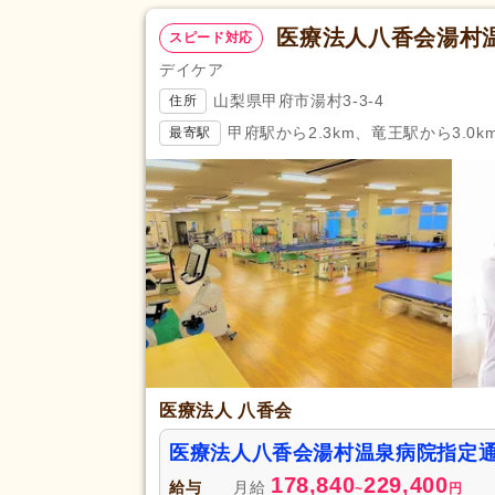
医療法人八香会湯村
スピード対応
デイケア
山梨県甲府市湯村3-3-4
住所
甲府駅から2.3km、竜王駅から3.0k
最寄駅
医療法人 八香会
医療法人八香会湯村温泉病院指定
178,840
229,400
給与
月給
~
円