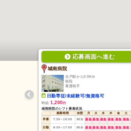
応募画面
へ
進む
城南病院
水戸駅から0.9Km
病院
看護助手
日勤専従/未経験可/無資格可
1,200
時給
円
城南病院のシフト募集状況
就業時間
休憩
月
火
水
木
金
土
早番
7:30
～
16:00
60
分
募集
募集
募集
募集
募集
募集
日勤
8:30
～
17:00
60
分
募集
募集
募集
募集
募集
募集