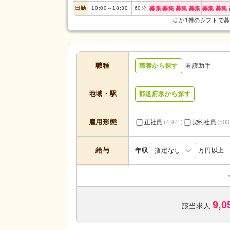
日勤
10:00
～
18:30
60
分
募集
募集
募集
募集
募集
募集
ほか1件のシフトで
職種
職種から探す
看護助手
地域・駅
都道府県から探す
雇用形態
正社員
(4,921)
契約社員
(503
給与
年収
指定なし
万円以上
訪問看護
(221)
デイケア
(496)
サービスの種
9,0
特別養護老人ホーム
(45)
該当求人
類
病院
(4,225)