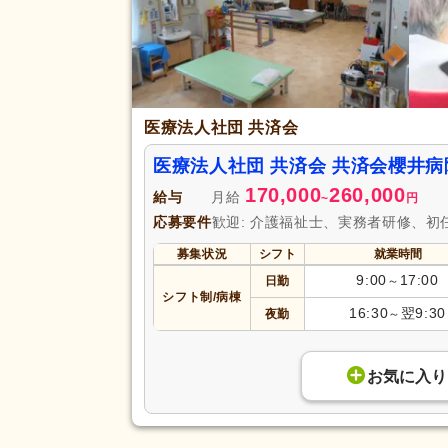
医療法人社団 共済会
医療法人社団 共済会 共済会櫻井
170,000
260,000
給与
月給
~
円
応募要件
歓迎: 介護福祉士、実務者研修、初
募集状況
シフト
就業時間
9:00
17:00
日勤
～
シフト制/病棟
16:30
翌9:30
夜勤
～
お気に入り