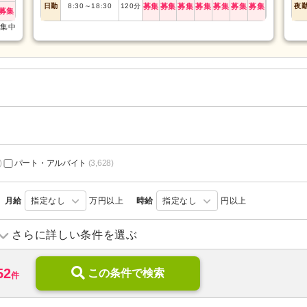
日勤
8:30
～
18:30
120
分
募集
募集
募集
募集
募集
募集
募集
夜
募集
募集中
)
パート・アルバイト
(3,628)
月給
指定なし
万円以上
時給
指定なし
円以上
訪問リハビリ
(275)
デイサービス
(74)
さらに詳しい条件を選ぶ
住宅型有料老人ホーム
(31)
介護付き有料老人ホーム
(17)
52
介護老人保健施設
この条件で検索
(148)
介護医療院・療養病床
(236)
件
診療所・クリニック
(2,951)
障がい者支援
(39)