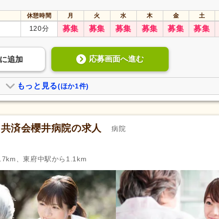
正社員登用あり
(1,450)
副業可
(572)
休憩時間
月
火
水
木
金
土
自動車通勤可
(6,210)
自転車通勤可
(5,545)
120分
募集
募集
募集
募集
募集
募集
応募画面へ進む
に
追加
もっと見る
(ほか1件)
 共済会櫻井病院の求人
病院
7km、東府中駅から1.1km