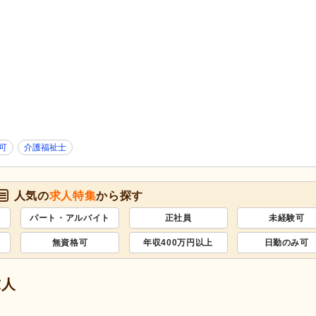
)
歯科診療所・技工所
(92)
薬局・ドラッグストア
(10)
新規オープン
(96)
無資格可
(7,543)
学歴不問
(7,893)
年齢不問
(4,836)
新卒可
(5,470)
子育てママパパ活躍
(5,540)
50代活躍
(5,525)
60代活躍
(1,325)
髪型・髪色自由
(6)
ネイル可
(87)
ハローワーク求人を除く
(474)
掲載24時間以内
(53)
可
介護福祉士
掲載7日以内
(636)
掲載14日以内
(898)
女性が活躍
(5,541)
スピード対応
(318)
人気の
求人特集
から探す
パート・アルバイト
正社員
未経験可
シフト制
(4,900)
日勤のみ可
(4,938)
午前のみ可
無資格可
(687)
年収400万円以上
午後のみ可
(623)
日勤のみ可
週1日から可
(150)
週2日から可
(229)
求人
週4日から可
(195)
シフト相談可
(5,538)