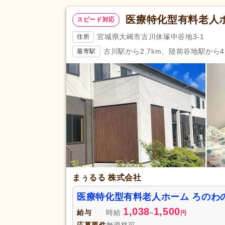
初任者研修（旧ヘルパー2級）
(1,272)
医療特化型有料老人
スピード対応
応募資格
自動車免許
(704)
宮城県大崎市古川休塚中谷地3-1
住所
認知症介護実践リーダー研修
(2
古川駅から2.7km、陸前谷地駅から4.
最寄駅
完全週休2日
(2,029)
土日休み
(361)
休日・休暇
年間休日120日以上
(1,143)
介護休業
(3,701)
冬季休暇
(193)
賞与あり
(5,697)
企業年金
(832)
退職金あり
(3,973)
まぅるる 株式会社
給与・手当
通勤手当
(7,408)
福利厚生
医療特化型有料老人ホーム ろのわ
夜勤手当
(1,675)
1,038
1,500
給与
時給
~
円
資格手当
(965)
応募要件
無資格可