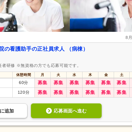
8
病院の看護助手の正社員求人 （病棟）
任者研修 ※無資格の方でも応募可能です。
休憩時間
月
火
水
木
金
土
60分
募集
募集
募集
募集
募集
募集
120分
募集
募集
募集
募集
募集
募集
応募画面へ進む
に
追加