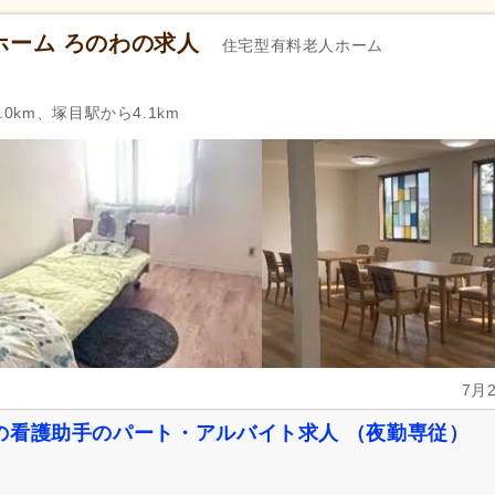
実務者研修（旧ヘルパー1級・基礎研
介護福祉士
(1,436)
修）
(774)
ホーム ろのわの求人
住宅型有料老人ホーム
認知症介護基礎研修
(17)
認知症介護実践者研修
(2)
)
0km、塚目駅から4.1km
週休2日
(2,434)
4週8休
(478)
土日祝休み
(176)
年間休日110日以上
(1,173)
産休あり
(5,512)
育休あり
(8,645)
看護休暇
(3,163)
夏季休暇
(1,088)
年末年始休暇
(969)
社会保険完備
(8,019)
研修制度あり
(5,529)
昇給あり
(7,981)
復職支援あり
(1,174)
日・祝給与アップ
(331)
住宅手当
(1,095)
7月
人事評価制度あり
(5,531)
処遇改善手当
(1,013)
の看護助手のパート・アルバイト求人 （夜勤専従）
寮・社宅あり
(623)
託児施設あり
(1,651)
扶養控除内考慮あり
(506)
扶養手当
(658)