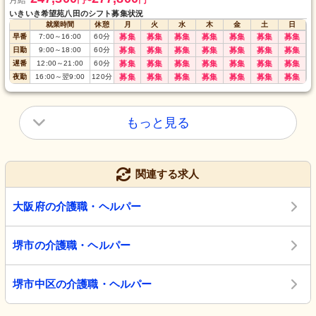
月給
円
円
〜
いきいき希望苑八田のシフト募集状況
就業時間
休憩
月
火
水
木
金
土
日
早番
7:00
～
16:00
60
分
募集
募集
募集
募集
募集
募集
募集
日勤
9:00
～
18:00
60
分
募集
募集
募集
募集
募集
募集
募集
遅番
12:00
～
21:00
60
分
募集
募集
募集
募集
募集
募集
募集
夜勤
16:00
～
翌9:00
120
分
募集
募集
募集
募集
募集
募集
募集
もっと見る
関連する求人
大阪府の介護職・ヘルパー
堺市の介護職・ヘルパー
堺市中区の介護職・ヘルパー