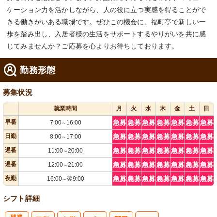
ケーション力を活かしながら、人の役に立つ実感を得ることがで
きる働きがいある職場です。ぜひこの機会に、福町亭で新しい一
歩を踏み出し、入居者様の生活をサポートするやりがいを共に感
じてみませんか？ご応募を心よりお待ちしております。
勤務形態
募集状況
就業時間
月
火
水
木
金
土
日
早番
急募
急募
急募
急募
急募
急募
急募
7:00
16:00
～
日勤
急募
急募
急募
急募
急募
急募
急募
8:00
17:00
～
遅番
急募
急募
急募
急募
急募
急募
急募
11:00
20:00
～
遅番
急募
急募
急募
急募
急募
急募
急募
12:00
21:00
～
夜勤
急募
急募
急募
急募
急募
急募
急募
16:00
翌9:00
～
シフト詳細