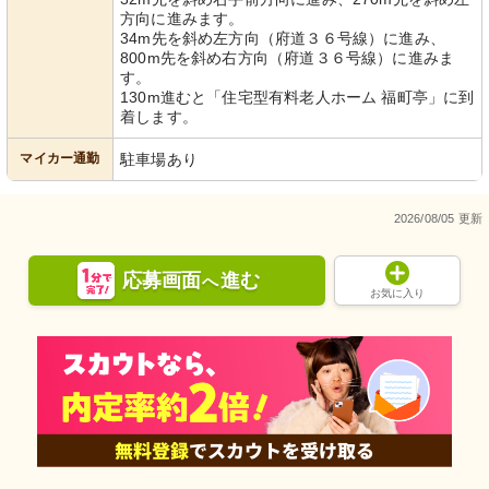
方向に進みます。
34m先を斜め左方向（府道３６号線）に進み、
800m先を斜め右方向（府道３６号線）に進みま
す。
130m進むと「住宅型有料老人ホーム 福町亭」に到
着します。
マイカー通勤
駐車場あり
2026/08/05 更新
応募画面
進む
へ
お気に入り