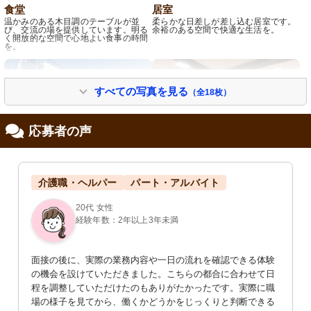
食堂
居室
温かみのある木目調のテーブルが並
柔らかな日差しが差し込む居室です。
び、交流の場を提供しています。明る
余裕のある空間で快適な生活を。
く開放的な空間で心地よい食事の時間
を。
すべての写真を見る
（全18枚）
応募者の声
外観
食堂
介護職・ヘルパー
パート・アルバイト
モダンなデザインの建物で、清潔感が
暖かみのあるダイニングで一日の食事
あり駐車スペースも完備しています。
時も快適です。明るく広々とした空間
20代 女性
が印象的です。
経験年数：2年以上3年未満
面接の後に、実際の業務内容や一日の流れを確認できる体験
の機会を設けていただきました。こちらの都合に合わせて日
程を調整していただけたのもありがたかったです。実際に職
場の様子を見てから、働くかどうかをじっくりと判断できる