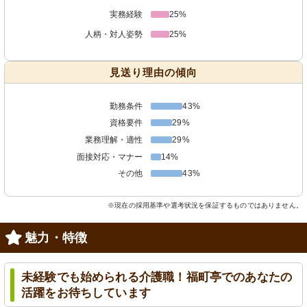
実務経験
25%
人柄・対人姿勢
25%
見送り理由の傾向
勤務条件
43%
資格要件
29%
業務理解・適性
29%
面接対応・マナー
14%
その他
43%
※現在の採用基準や選考状況を保証するものではありません。
魅力・特徴
未経験でも始められる介護職！福町亭でのあなたの
活躍をお待ちしています