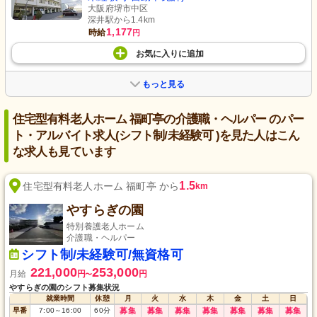
大阪府堺市中区
深井駅から1.4km
1,177
時給
円
お気に入り
に
追加
もっと見る
住宅型有料老人ホーム 福町亭の介護職・ヘルパー のパー
ト・アルバイト求人(シフト制/未経験可 )を見た人はこん
な求人も見ています
1.5
住宅型有料老人ホーム 福町亭 から
km
やすらぎの園
特別養護老人ホーム
介護職・ヘルパー
シフト制/未経験可/無資格可
221,000
253,000
月給
円
円
〜
やすらぎの園のシフト募集状況
就業時間
休憩
月
火
水
木
金
土
日
早番
7:00
～
16:00
60
分
募集
募集
募集
募集
募集
募集
募集