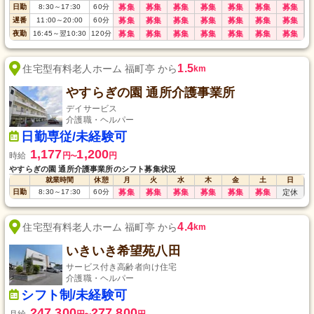
日勤
8:30
～
17:30
60
分
募集
募集
募集
募集
募集
募集
募集
遅番
11:00
～
20:00
60
分
募集
募集
募集
募集
募集
募集
募集
夜勤
16:45
～
翌10:30
120
分
募集
募集
募集
募集
募集
募集
募集
1.5
住宅型有料老人ホーム 福町亭 から
km
やすらぎの園 通所介護事業所
デイサービス
介護職・ヘルパー
日勤専従/未経験可
1,177
1,200
時給
円
円
〜
やすらぎの園 通所介護事業所のシフト募集状況
就業時間
休憩
月
火
水
木
金
土
日
日勤
8:30
～
17:30
60
分
募集
募集
募集
募集
募集
募集
定休
4.4
住宅型有料老人ホーム 福町亭 から
km
いきいき希望苑八田
サービス付き高齢者向け住宅
介護職・ヘルパー
シフト制/未経験可
247,300
277,800