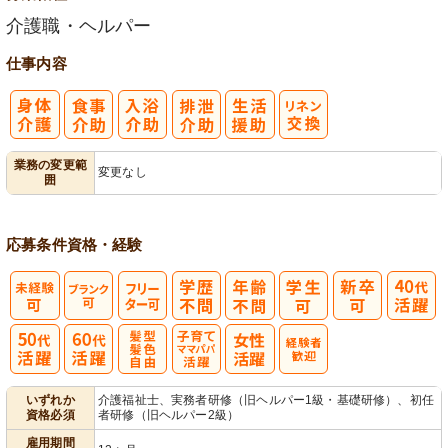
介護職・ヘルパー
仕事内容
業務の変更範
変更なし
囲
応募条件
資格・経験
フ
リーター可
髪型・髪色自
子育てママパ
いずれか
介護福祉士、実務者研修（旧ヘルパー1級・基礎研修）、初任
資格必須
者研修（旧ヘルパー2級）
由
パ活躍
雇用期間