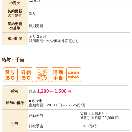
12ヵ月
の定め
契約更新
あり
の可能性
契約更新
原則更新
の基準
あり 2ヵ月
試用期間
試用期間中の労働条件変更なし
給与・手当
日・祝給与ア
人事評価制度
1,200
1,500
給与
時給
〜
円
ップ
あり
■その他
給与の備考
夜勤専従：20.100円～25.125円/回
実費（上限あり）
通勤手当
通勤手当月額 20,000 円
手当
日祝手当
+100円/時