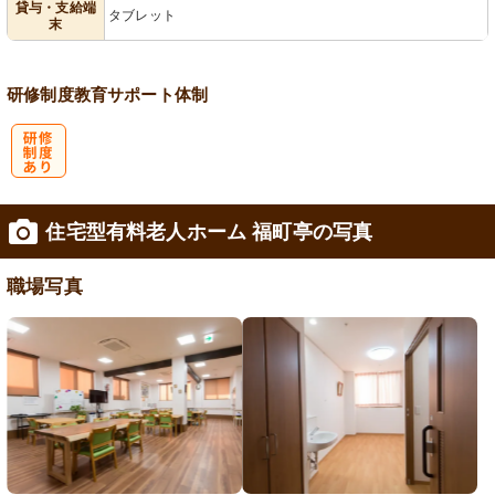
貸与・支給端
タブレット
末
研修制度
教育
サポート体制
研
住宅型有料老人ホーム 福町亭の写真
修制度あり
職場写真