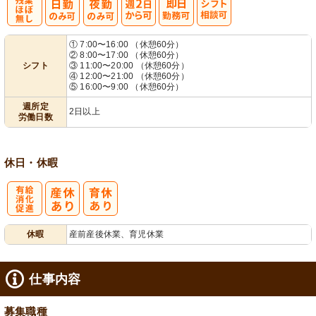
残
週
シ
① 7:00〜16:00 （休憩60分）
② 8:00〜17:00 （休憩60分）
業ほぼなし
2日から可
フト相談可
シフト
③ 11:00〜20:00 （休憩60分）
④ 12:00〜21:00 （休憩60分）
⑤ 16:00〜9:00 （休憩60分）
週所定
2日以上
労働日数
休日・休暇
有
休暇
産前産後休業、育児休業
給消化促進
仕事内容
募集職種