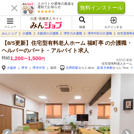
スカウトや選考の連絡を
無料インストール
通知でお知らせ
介護･医療求人サイト
メニュー
検索
ログインする
みんジョブ
介護職
大阪府の介護職
堺市の介護職
堺市中区の介護職
住宅型有料
【8/5更新】住宅型有料老人ホーム 福町亭
の介護職・
ヘルパーのパート・アルバイト求人
時給
1,200
1,500
〜
円
8月5日更新
住宅型有料老人ホーム
大阪府
堺市
堺市中区
福田
北野田駅
から1.4km
萩原天神駅
から1.7km
Yo
自由