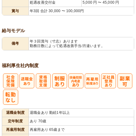
処遇改善交付金
5,000 円 〜 45,000 円
賞与
年3回 合計 30,000 〜 100,000円
給与モデル
年３回賞与（寸志）あります
備考
勤務日数によって処遇改善手当/月違います。
福利厚生
社内制度
社
資格取得支援
扶養控除内考
再雇用制度あ
正社員登用あ
会保険完備
あり
慮あり
り
り
退職金制度
退職金あり 勤続1年以上
定年制度
あり 70歳
再雇用制度
再雇用あり 65歳まで