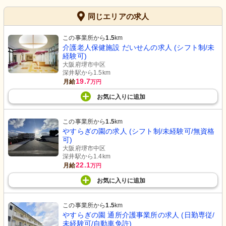
同じエリアの求人
この事業所から
1.5
km
介護老人保健施設 だいせんの求人 (シフト制/未
経験可)
大阪府堺市中区
深井駅から1.5km
19.7
月給
万円
お気に入り
に
追加
この事業所から
1.5
km
やすらぎの園の求人 (シフト制/未経験可/無資格
可)
大阪府堺市中区
深井駅から1.4km
22.1
月給
万円
お気に入り
に
追加
この事業所から
1.5
km
やすらぎの園 通所介護事業所の求人 (日勤専従/
未経験可/自動車免許)