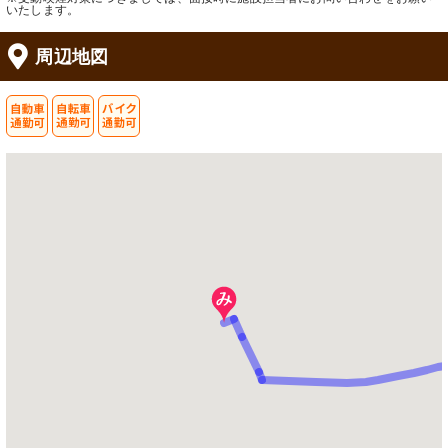
いたします。
周辺地図
廊下
浴室
木目調の扉と床が温かみのある空間を
清潔感溢れる洗面台と、快適なバスタ
作り出し、通路も広々としています。
イムを約束する浴室です。
居室
スロープ
閑静で、光が差し込むプライベートな
明るく清潔感のある通路は、快適な職
空間です。使い勝手を考えた設計がさ
場環境を提供しています。
れています。