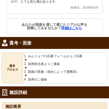
ので、とても安心感があります。
投稿日：2026/05/29
トイレ
エレベーター
手すり付きのトイレは安全性と快適性
絵画が飾られた廊下は、バリアフリー
を両立しており、利用者の自立支援に
に配慮された設計です。
貢献します。
あなたが面接を通して感じたリアルな声を
投稿してみませんか？
詳細はこちら
選考・面接
1. みんジョブの応募フォームからご応募
▼
2. 採用担当者よりご連絡
選考
食堂
浴室
▼
プロセス
3. 面接の実施（場合によって複数回）
明るく開放的な食事スペースがあり、
手すりや座れるシャワーチェアを完備
ゆったりとした時間が流れています。
し、安全に配慮された設計です。
▼
4. 採用のご連絡
施設詳細
施設概要