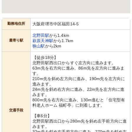
勤務地住所
大阪府堺市中区福田14-5
エントランス
リビング
ゆったりした椅子とテーブルが備わる
木の温もり溢れる食堂で、のびのびと
北野田駅
から1.4km
くつろぎの一角です。壁には絵画も飾
交流が行われています。明るく開放的
られ、心温まる空間となっています。
な空間が特徴です。
最寄り駅
萩原天神駅
から1.7km
狭山駅
から2km
【徒歩18分】
北野田駅西出口からすぐ左方向に進みます。
63m先を右方向に進み、86m先を左方向に進みま
す。
210m先を斜め左方向に進み、190m先を左方向に
進みます。
24m先を斜め右方向に進み、22m先を左方向に進
みます。
800m先を右方向に進み、130m進むと「住宅型有
料老人ホーム 福町亭」に到着します。
交通手段
【車6分】
北野田駅西出口から280m先を斜め左手前方向に進
みます。
32m先を斜め右手前方向に進み、270m先を斜め左