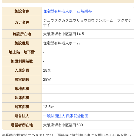
施設名称
住宅型有料老人ホーム 福町亭
玄関
居室
ジュウタクガタユウリョウロウジンホーム フクマチ
温かみのある受付と自然光が差し込む
綺麗に整備された洗面スペースが廊下
カナ名称
テイ
明るいエントランスが迎えてくれま
に設けられており、清潔感がありま
す。
す。
施設所在地
大阪府堺市中区福田14-5
施設種別
住宅型有料老人ホーム
地上階・地下階
-
施設利用階数
-
入居定員
28名
居室総数
28室
外観
外観
敷地面積
-
モダンなデザインのエントランスが迎
柔らかな色合いの外壁が、温もり溢れ
えてくれます。バリアフリー設計で、
る雰囲気を醸し出しています。
延床面積
-
ゆったりとしたアプローチが特徴で
す。
居室面積
13.5㎡
運営法人
一般財団法人 氏家記念財団
運営者所在地
大阪府堺市中区福田589
※受動喫煙対策につきましては、面接時に施設担当者にお問い合わせをお願い