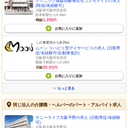
クリニック畑森高齢者住宅コスモメイトの求人
(時短/未経験可)
大阪府大阪市住吉区
杉本町駅から0.4km
1,250
時給
円
お気に入り
に
追加
この事業所から
0.7
km
ムーン リハビリ型デイサービスの求人 (日勤専
従/未経験可/自動車免許)
大阪府大阪市住吉区
我孫子町駅から0.2km
20.0
月給
万円
お気に入り
に
追加
もっと見る
同じ法人の介護職・ヘルパーのパート・アルバイト求人
サニーライフ大阪平野の求人 (日勤専従/未経験
可)
大阪府大阪市平野区