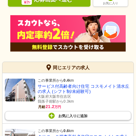
お気に入り
同じエリアの求人
この事業所から
0.4
km
サービス付高齢者向け住宅 コスモメイト清水丘
の求人 (シフト制/未経験可)
大阪府大阪市住吉区
我孫子前駅から0.3km
21.2
月給
万円
お気に入り
に
追加
この事業所から
0.6
km