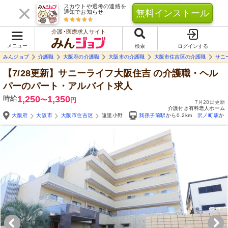
スカウトや選考の連絡を
無料インストール
通知でお知らせ
介護･医療求人サイト
メニュー
検索
ログインする
みんジョブ
介護職
大阪府の介護職
大阪市の介護職
大阪市住吉区の介護職
サニ
【7/28更新】サニーライフ大阪住吉
の介護職・ヘル
パーのパート・アルバイト求人
時給
1,250
1,350
〜
円
7月28日更新
介護付き有料老人ホーム
大阪府
大阪市
大阪市住吉区
遠里小野
我孫子前駅
から0.2km
沢ノ町駅
から
Yo
自由