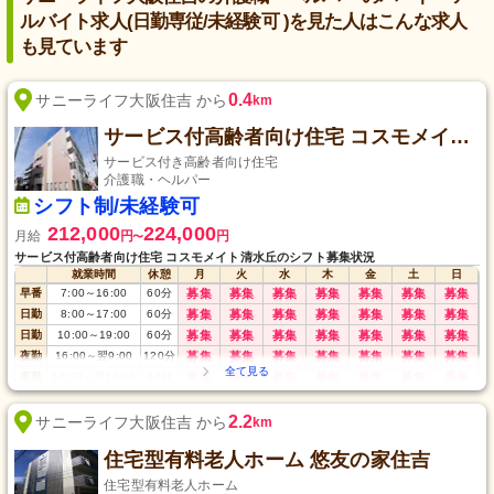
ルバイト求人(日勤専従/未経験可 )を見た人はこんな求人
も見ています
0.4
サニーライフ大阪住吉 から
km
サービス付高齢者向け住宅 コスモメイト清水丘
サービス付き高齢者向け住宅
介護職・ヘルパー
シフト制/未経験可
212,000
224,000
月給
円
円
〜
サービス付高齢者向け住宅 コスモメイト清水丘のシフト募集状況
就業時間
休憩
月
火
水
木
金
土
日
早番
7:00
～
16:00
60
分
募集
募集
募集
募集
募集
募集
募集
日勤
8:00
～
17:00
60
分
募集
募集
募集
募集
募集
募集
募集
日勤
10:00
～
19:00
60
分
募集
募集
募集
募集
募集
募集
募集
夜勤
16:00
～
翌9:00
120
分
募集
募集
募集
募集
募集
募集
募集
夜勤
16:00
～
翌10:00
60
分
募集
募集
募集
募集
募集
募集
募集
2.2
サニーライフ大阪住吉 から
km
住宅型有料老人ホーム 悠友の家住吉
住宅型有料老人ホーム