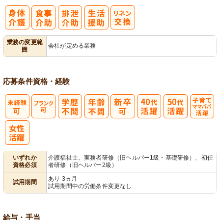
業務の変更範
会社が定める業務
囲
応募条件
資格・経験
子育てママパ
パ活躍
いずれか
介護福祉士、実務者研修（旧ヘルパー1級・基礎研修）、初任
資格必須
者研修（旧ヘルパー2級）
あり 3ヵ月
試用期間
試用期間中の労働条件変更なし
給与・手当