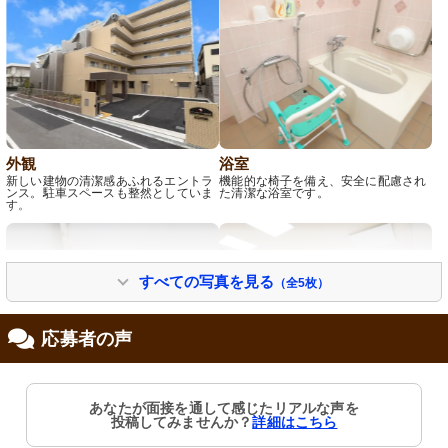
外観
浴室
新しい建物の清潔感あふれるエントラ
機能的な椅子を備え、安全に配慮され
ンス。駐車スペースも整然としていま
た清潔な浴室です。
す。
すべての写真を見る
（全5枚）
応募者の声
トイレ
共有スペース
あなたが面接を通して感じたリアルな声を
手すり付きで安全性を考慮した清潔な
明るい光が豊かに差し込むラウンジで
投稿してみませんか？
詳細はこちら
空間です。利用者の快適さを第一に思
す。機能性とくつろぎを兼ね備えた空
いやりのある設計となっています。
間が魅力的です。