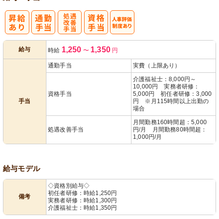
処
人事評価制度
1,250
1,350
給与
時給
〜
円
遇改善手当
あり
通勤手当
実費（上限あり）
介護福祉士：8,000円～
10,000円 実務者研修：
資格手当
5,000円 初任者研修：3,000
手当
円 ※月115時間以上出勤の
場合
月間勤務160時間超：5,000
処遇改善手当
円/月 月間勤務80時間超：
1,000円/月
給与モデル
◇資格別給与◇
初任者研修：時給1,250円
備考
実務者研修：時給1,300円
介護福祉士：時給1,350円