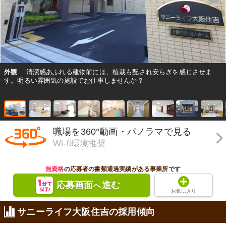
外観
清潔感あふれる建物前には、植栽も配され安らぎを感じさせま
す。明るい雰囲気の施設でお仕事しませんか？
職場を360°動画・パノラマで見る
Wi-fi環境推奨
無資格
の応募者の書類通過実績がある事業所です
応募画面
進む
へ
お気に入り
サニーライフ大阪住吉の採用傾向