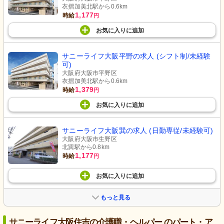
衣摺加美北駅から0.6km
1,177
時給
円
お気に入り
に
追加
サニーライフ大阪平野の求人 (シフト制/未経験
可)
大阪府大阪市平野区
衣摺加美北駅から0.6km
1,379
時給
円
お気に入り
に
追加
サニーライフ大阪巽の求人 (日勤専従/未経験可)
大阪府大阪市生野区
北巽駅から0.8km
1,177
時給
円
お気に入り
に
追加
もっと見る
サニーライフ大阪住吉の介護職・ヘルパー のパート・ア