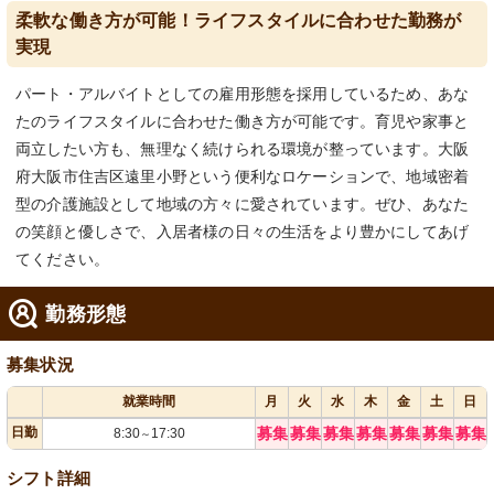
柔軟な働き方が可能！ライフスタイルに合わせた勤務が
実現
パート・アルバイトとしての雇用形態を採用しているため、あな
たのライフスタイルに合わせた働き方が可能です。育児や家事と
両立したい方も、無理なく続けられる環境が整っています。大阪
府大阪市住吉区遠里小野という便利なロケーションで、地域密着
型の介護施設として地域の方々に愛されています。ぜひ、あなた
の笑顔と優しさで、入居者様の日々の生活をより豊かにしてあげ
てください。
勤務形態
募集状況
就業時間
月
火
水
木
金
土
日
日勤
募集
募集
募集
募集
募集
募集
募集
8:30
17:30
～
シフト詳細