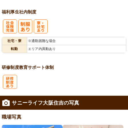
福利厚生
社内制度
社
寮・
社宅・寮
※通勤困難な場合
会保険完備
社宅あり
転勤
エリア内異動あり
研修制度
教育
サポート体制
研
サニーライフ大阪住吉の写真
修制度あり
職場写真