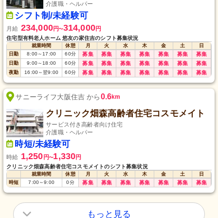
介護職・ヘルパー
シフト制/未経験可
234,000
314,000
月給
円
円
〜
住宅型有料老人ホーム 悠友の家住吉のシフト募集状況
就業時間
休憩
月
火
水
木
金
土
日
日勤
8:00
～
17:00
60
分
募集
募集
募集
募集
募集
募集
募集
日勤
9:00
～
18:00
60
分
募集
募集
募集
募集
募集
募集
募集
夜勤
16:00
～
翌9:00
60
分
募集
募集
募集
募集
募集
募集
募集
0.6
サニーライフ大阪住吉 から
km
クリニック畑森高齢者住宅コスモメイト
サービス付き高齢者向け住宅
介護職・ヘルパー
時短/未経験可
1,250
1,330
時給
円
円
〜
クリニック畑森高齢者住宅コスモメイトのシフト募集状況
就業時間
休憩
月
火
水
木
金
土
日
時短
7:00
～
9:00
0
分
募集
募集
募集
募集
募集
募集
募集
もっと見る