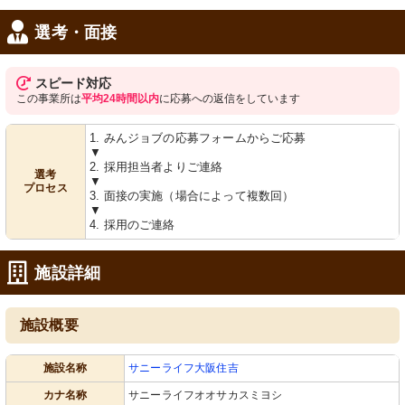
選考・面接
スピード対応
この事業所は
平均24時間以内
に応募への返信をしています
1. みんジョブの応募フォームからご応募
▼
廊下
2. 採用担当者よりご連絡
選考
▼
手すりとベンチが備えられ、ゆとりあ
プロセス
る通路が確保されています。
3. 面接の実施（場合によって複数回）
▼
4. 採用のご連絡
施設詳細
施設概要
施設名称
サニーライフ大阪住吉
カナ名称
サニーライフオオサカスミヨシ