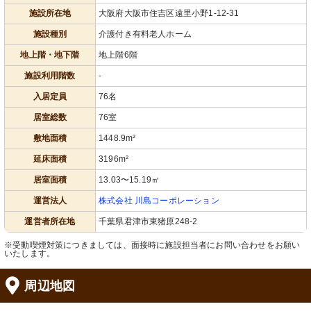
施設所在地
大阪府大阪市住吉区遠里小野1-12-31
施設種別
介護付き有料老人ホーム
地上階・地下階
地上階6階
施設利用階数
-
入居定員
76名
居室総数
76室
敷地面積
1448.9m²
延床面積
3196m²
居室面積
13.03〜15.19㎡
運営法人
株式会社 川島コーポレーション
運営者所在地
千葉県君津市東猪原248-2
※受動喫煙対策につきましては、面接時に施設担当者にお問い合わせをお願い
いたします。
周辺地図