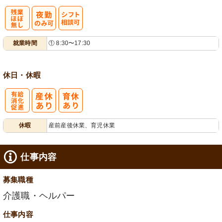
残
シ
就業時間
① 8:30〜17:30
業ほぼなし
フト相談可
休日・休暇
有
休暇
産前産後休業、育児休業
給消化促進
仕事内容
募集職種
介護職・ヘルパー
仕事内容