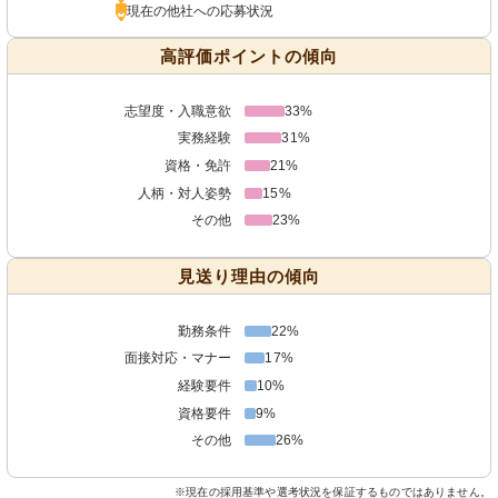
現在の他社への応募状況
高評価ポイントの傾向
志望度・入職意欲
33%
実務経験
31%
資格・免許
21%
人柄・対人姿勢
15%
その他
23%
見送り理由の傾向
勤務条件
22%
面接対応・マナー
17%
経験要件
10%
資格要件
9%
その他
26%
※現在の採用基準や選考状況を保証するものではありません。