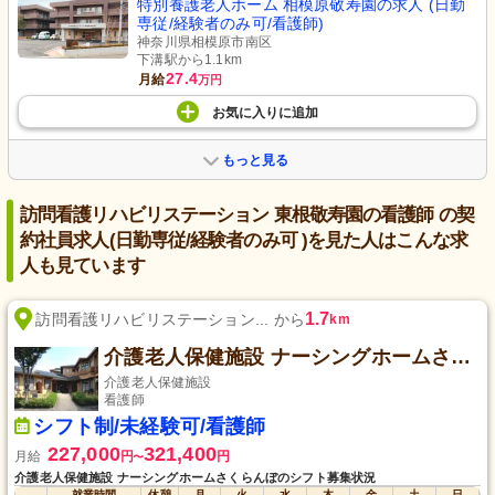
特別養護老人ホーム 相模原敬寿園の求人 (日勤
専従/経験者のみ可/看護師)
神奈川県相模原市南区
下溝駅から1.1km
27.4
月給
万円
お気に入り
に
追加
もっと見る
訪問看護リハビリステーション 東根敬寿園の看護師 の契
約社員求人(日勤専従/経験者のみ可 )を見た人はこんな求
人も見ています
1.7
訪問看護リハビリステーション... から
km
介護老人保健施設 ナーシングホームさくらんぼ
介護老人保健施設
看護師
シフト制/未経験可/看護師
227,000
321,400
月給
円
円
〜
介護老人保健施設 ナーシングホームさくらんぼのシフト募集状況
就業時間
休憩
月
火
水
木
金
土
日