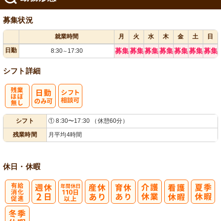
募集状況
就業時間
月
火
水
木
金
土
日
日勤
募集
募集
募集
募集
募集
募集
募集
8:30
17:30
～
シフト詳細
残
シ
シフト
① 8:30〜17:30 （休憩60分）
業ほぼなし
フト相談可
残業時間
月平均4時間
休日・休暇
有
年間休日