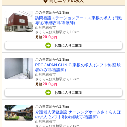
同じエリアの求人
この事業所から
1.3
km
訪問看護ステーションアーユス東根の求人 (日勤
専従/未経験可/看護師)
山形県東根市
さくらんぼ東根駅から1.0km
20.0
月給
万円
お気に入り
に
追加
この事業所から
1.3
km
PFC JAPAN CLINIC 東根の求人 (シフト制/経験
者のみ可/看護師)
山形県東根市
さくらんぼ東根駅から1.2km
20.0
月給
万円
お気に入り
に
追加
この事業所から
1.7
km
介護老人保健施設 ナーシングホームさくらんぼ
の求人 (シフト制/未経験可/看護師)
山形県東根市
さくらんぼ東根駅から2.1km