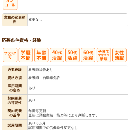
用者宅訪問
ック
理
業務の変更範
変更なし
囲
応募条件
資格・経験
子育てママパ
必要経験
看護師経験あり
パ活躍
資格必須
看護師、自動車免許
雇用期間
あり
の定め
契約更新
あり
の可能性
契約更新
年度毎更新
の基準
更新は勤務実績、能力等により判断します。
あり 6ヵ月
試用期間
試用期間中の労働条件変更なし