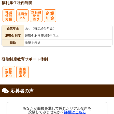
福利厚生
社内制度
社
正社員登用あ
企業年金
あり（確定給付年金）
会保険完備
り
退職金制度
退職金あり 勤続5年以上
転勤
希望を考慮
研修制度
教育
サポート体制
研
復
応募者の声
修制度あり
職支援あり
あなたが面接を通して感じたリアルな声を
投稿してみませんか？
詳細はこちら