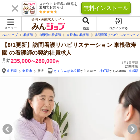
スカウトや選考の連絡を
無料インストール
通知でお知らせ
介護･医療求人サイト
メニュー
検索
ログインする
みんジョブ
看護師
山形県の看護師
東根市の看護師
訪問看護リハビリステーション
【8/1更新】訪問看護リハビリステーション 東根敬寿
園
の看護師の契約社員求人
月給
235,000
289,000
〜
円
8月1日更新
訪問看護
山形県
東根市
蟹沢
さくらんぼ東根駅
から0.4km
神町駅
から2.0km
東根駅