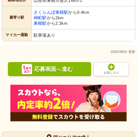
勤務地住所
山形県東根市蟹沢1663-1
さくらんぼ東根駅
から0.4km
最寄り駅
神町駅
から2km
東根駅
から2.3km
マイカー通勤
駐車場あり
2026/08/01 更新
応募画面
進む
へ
お気に入り