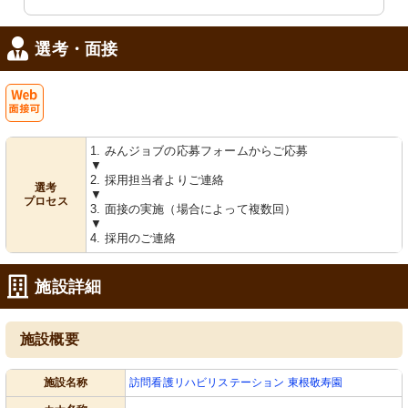
選考・面接
Web
1. みんジョブの応募フォームからご応募
面接可
▼
2. 採用担当者よりご連絡
選考
▼
プロセス
3. 面接の実施（場合によって複数回）
▼
4. 採用のご連絡
施設詳細
施設概要
施設名称
訪問看護リハビリステーション 東根敬寿園