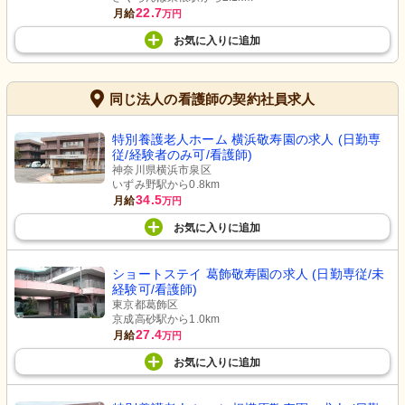
22.7
月給
万円
お気に入り
に
追加
同じ法人の看護師の契約社員求人
特別養護老人ホーム 横浜敬寿園の求人 (日勤専
従/経験者のみ可/看護師)
神奈川県横浜市泉区
いずみ野駅から0.8km
34.5
月給
万円
お気に入り
に
追加
ショートステイ 葛飾敬寿園の求人 (日勤専従/未
経験可/看護師)
東京都葛飾区
京成高砂駅から1.0km
27.4
月給
万円
お気に入り
に
追加