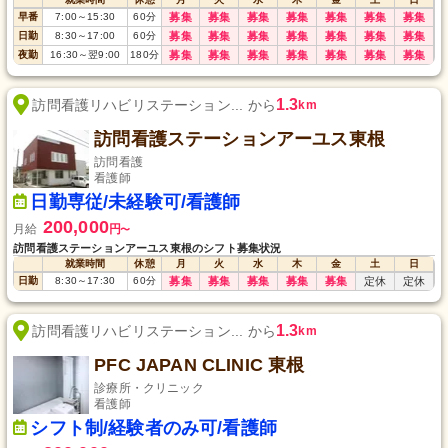
早番
7:00
～
15:30
60
分
募集
募集
募集
募集
募集
募集
募集
日勤
8:30
～
17:00
60
分
募集
募集
募集
募集
募集
募集
募集
夜勤
16:30
～
翌9:00
180
分
募集
募集
募集
募集
募集
募集
募集
1.3
訪問看護リハビリステーション... から
km
訪問看護ステーションアーユス東根
訪問看護
看護師
日勤専従/未経験可/看護師
200,000
月給
円
〜
訪問看護ステーションアーユス東根のシフト募集状況
就業時間
休憩
月
火
水
木
金
土
日
日勤
8:30
～
17:30
60
分
募集
募集
募集
募集
募集
定休
定休
1.3
訪問看護リハビリステーション... から
km
PFC JAPAN CLINIC 東根
診療所・クリニック
看護師
シフト制/経験者のみ可/看護師