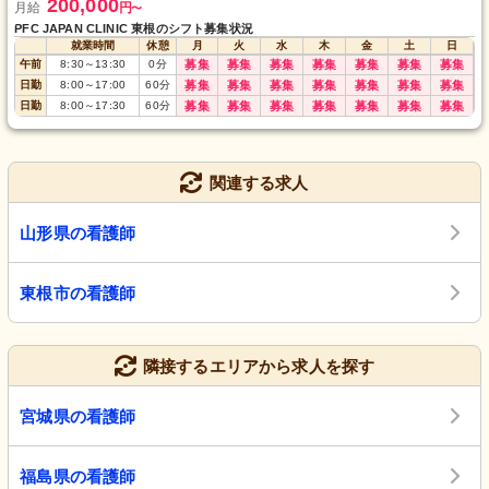
200,000
月給
円
〜
PFC JAPAN CLINIC 東根のシフト募集状況
就業時間
休憩
月
火
水
木
金
土
日
午前
8:30
～
13:30
0
分
募集
募集
募集
募集
募集
募集
募集
日勤
8:00
～
17:00
60
分
募集
募集
募集
募集
募集
募集
募集
日勤
8:00
～
17:30
60
分
募集
募集
募集
募集
募集
募集
募集
関連する求人
山形県の看護師
東根市の看護師
隣接するエリアから求人を探す
宮城県の看護師
福島県の看護師