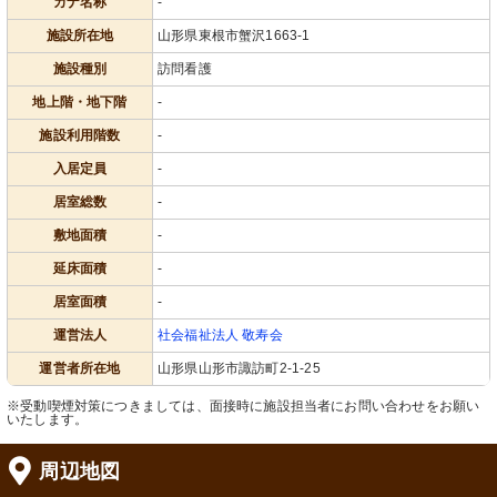
カナ名称
-
施設所在地
山形県東根市蟹沢1663-1
施設種別
訪問看護
地上階・地下階
-
施設利用階数
-
入居定員
-
居室総数
-
敷地面積
-
延床面積
-
居室面積
-
運営法人
社会福祉法人 敬寿会
運営者所在地
山形県山形市諏訪町2-1-25
※受動喫煙対策につきましては、面接時に施設担当者にお問い合わせをお願い
いたします。
周辺地図