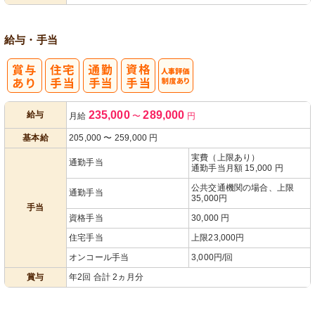
給与・手当
人事評価制度
235,000
289,000
給与
月給
〜
円
あり
基本給
205,000
〜
259,000
円
実費（上限あり）
通勤手当
通勤手当月額 15,000 円
公共交通機関の場合、上限
通勤手当
35,000円
手当
資格手当
30,000 円
住宅手当
上限23,000円
オンコール手当
3,000円/回
賞与
年2回 合計 2ヵ月分