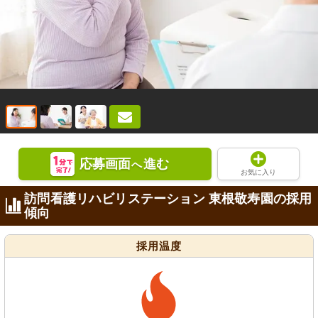
応募画面
進む
へ
お気に入り
訪問看護リハビリステーション 東根敬寿園の採用
傾向
採用温度