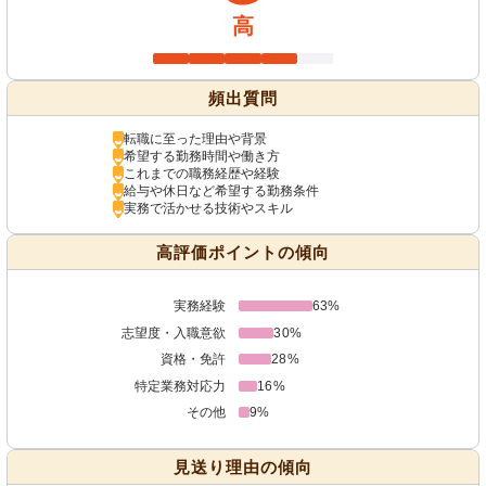
高
頻出質問
転職に至った理由や背景
希望する勤務時間や働き方
これまでの職務経歴や経験
給与や休日など希望する勤務条件
実務で活かせる技術やスキル
高評価ポイントの傾向
実務経験
63%
志望度・入職意欲
30%
資格・免許
28%
特定業務対応力
16%
その他
9%
見送り理由の傾向