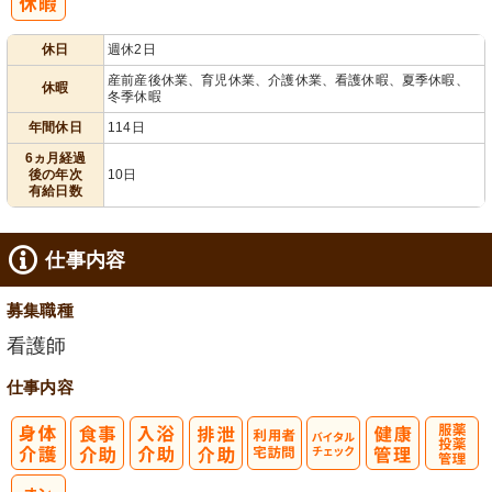
給消化促進
110日以上
休日
週休2日
産前産後休業、育児休業、介護休業、看護休暇、夏季休暇、
休暇
冬季休暇
年間休日
114日
6ヵ月経過
後の年次
10日
有給日数
仕事内容
募集職種
看護師
仕事内容
利
バイタルチェ
服薬・投薬管