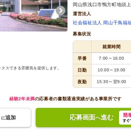
代活躍
岡山県浅口市鴨方町地頭上5
運営法人
社会福祉法人 岡山千鳥福
募集状況
就業時間
～
早番
7:00
16:00
ックスできる雰囲気を提供します。
リビング
広々とした明るいスペ
～
日勤
10:00
19:00
差し込み、心地よい時間を過ごせ
～
夜勤
15:30
翌9:00
経験2年未満
の応募者の書類通過実績がある事業所です
応募画面
進む
り
追加
へ
に