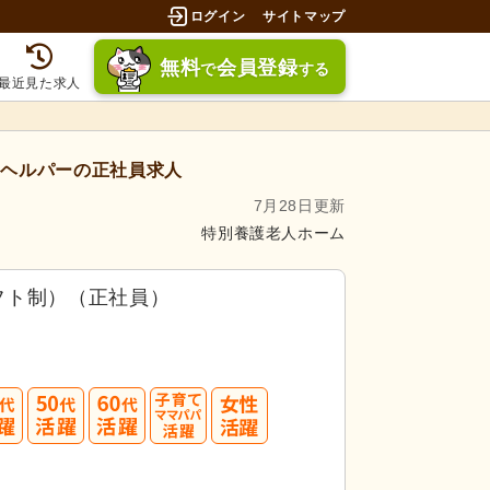
ログイン
サイトマップ
無料
会員登録
で
する
最近見た求人
ヘルパーの正社員求人
7月28日更新
特別養護老人ホーム
フト制）（正社員）
40
50
60