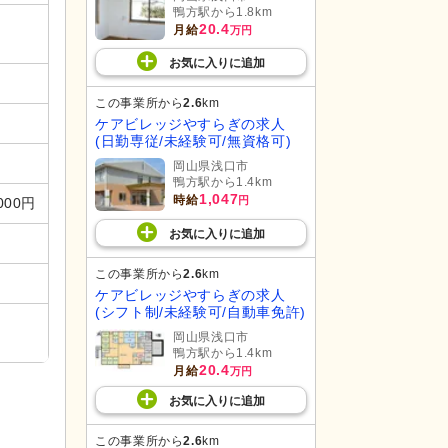
鴨方駅から1.8km
20.4
月給
万円
お気に入り
に
追加
この事業所から
2.6
km
ケアビレッジやすらぎの求人
(日勤専従/未経験可/無資格可)
岡山県浅口市
鴨方駅から1.4km
1,047
時給
円
000円
お気に入り
に
追加
この事業所から
2.6
km
ケアビレッジやすらぎの求人
(シフト制/未経験可/自動車免許)
岡山県浅口市
鴨方駅から1.4km
20.4
月給
万円
お気に入り
に
追加
この事業所から
2.6
km