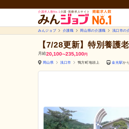
介護求人数No.1
介護･医療求人サイト
みんジョブ
介護職
岡山県の介護職
浅口市の
【7/28更新】特別養護
月給
20,100
235,100
〜
円
岡山県
浅口市
鴨方町地頭上
金光駅
から