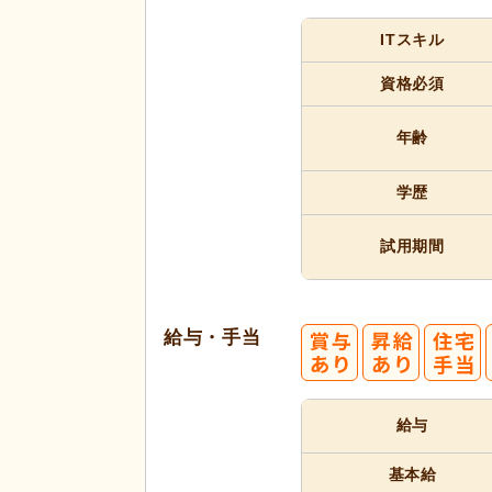
ITスキル
代活躍
資格必須
年齢
学歴
試用期間
給与・手当
給与
基本給