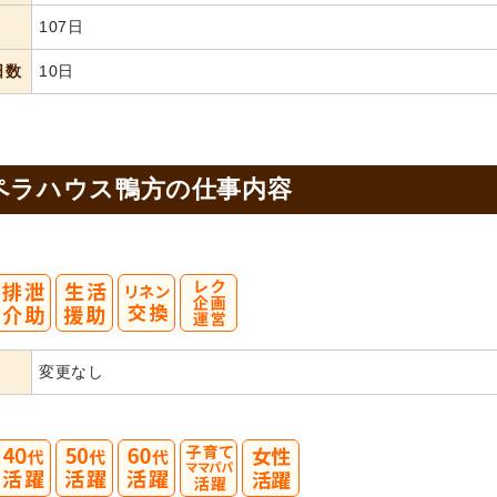
107日
日数
10日
ペラハウス鴨方の
仕事内容
変更なし
40
50
60