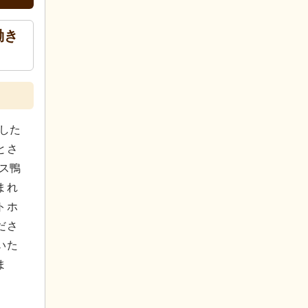
働き
した
とさ
ス鴨
まれ
トホ
ださ
いた
ま