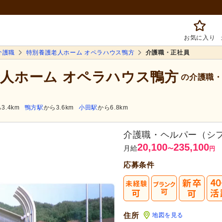
お気に入り
介護職
特別養護老人ホーム オペラハウス鴨方
介護職・正社員
老人ホーム オペラハウス鴨方
の介護職・
3.4km
鴨方駅
から3.6km
小田駅
から6.8km
介護職・ヘルパー（シ
20,100
235,100
月給
〜
円
応募条件
住所
地図を見る