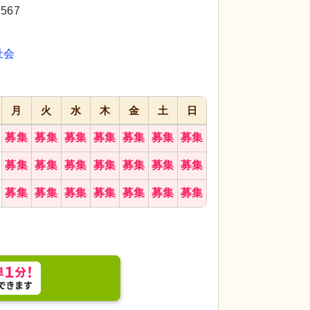
代活躍
代活躍
67
祉会
月
火
水
木
金
土
日
募集
募集
募集
募集
募集
募集
募集
ースで、車椅子の方にも優しい設計です。自然光が
居室
温かみのある
募集
募集
募集
募集
募集
募集
募集
ます。
したひと時を。
募集
募集
募集
募集
募集
募集
募集